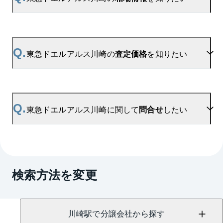
登録いただきますと、新着情報をいち早くお届けし
ます。
ご登録はこちら→
東急ドエルアルス川崎の新着登録
A.
参考相場価格、参考相場賃料
を掲載しております。
東急ドエルアルス川崎の過去の販売事例や、周辺の
Q.
東急ドエルアルス川崎の
査定価格
を知りたい
販売実績からAIが算出した数値です。ご希望の広さ
に合わせてご確認いただけますので、平米数選択も
ご活用ください。
A.
東急ドエルアルス川崎の無料売却査定は
お問い合わせフォーム
よりお問い合わせください。
Q.
東急ドエルアルス川崎に関して
問合せ
したい
マンションAI査定では、ご所有マンションの推定価
格をAIがすぐにスピード査定いたします。
→
AI査定はこちら
A.
売買に関するお問い合わせは、
川崎センター
（TEL：0120-055-109）
検索方法を変更
賃貸に関するお問い合わせは、
蒲田センター
（TEL：0800-170-7050）
にて承っております。
川崎駅で分譲会社から探す