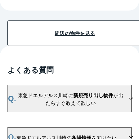
周辺の物件を見る
よくある質問
東急ドエルアルス川崎に
新規売り出し物件
が出
Q.
たらすぐ教えて欲しい
A.
当サイトには、
「売り出されたら教えて」
リクエス
ト機能がございます。お気に入りのマンションをご
Q.
東急ドエルアルス川崎の
相場情報
を知りたい