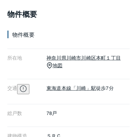
で、東海道線で１駅隣の品川駅からは新幹線の利用も
物件概要
できます。大型商業施設の集積する川崎駅周辺が、全
て生活圏であることも大きな魅力です。
物件概要
所在地
神奈川県
川崎市川崎区
本町１丁目
地図
交通
東海道本線
「川崎」駅
徒歩7分
総戸数
78戸
建物構造
ＳＲＣ