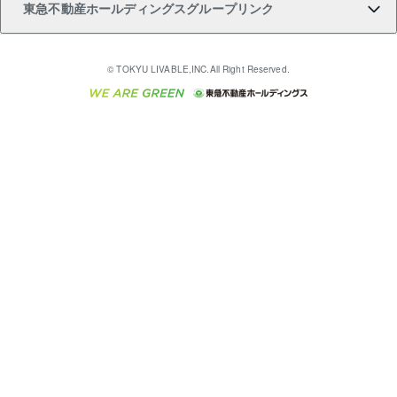
東急不動産ホールディングスグループリンク
売却ガイド
アパート投資用物件
不動産売却FAQ
入居者様専用-各種ご案内（賃貸）
金融商品取引について
すまいValue
多言語対応
English
繁体中文
簡体中文
これからご結婚される方に東急百貨店のブライダルク
© TOKYU LIVABLE,INC.All Right Reserved.
収益物件
不動産コラム・ニュース
東急こすもす会「こすもすWeb」
東急リバブル ソーシャルメディアポリシー
東急不動産
ラブ
ご意見・お問い合わせ（金融商品取引専用の相談・お
人材サービスのご用命は 東急リバブルスタッフ株式会
ビル購入（ビル一棟）
不動産用語集
東急コミュニティー
問い合わせ窓口）
社まで
投資用不動産の売却査定
不動産なんでもネット相談室
保険募集におけるプライバシー・ポリシー
東北の逸品を贈ります 東北すぐれものセレクション
東急リバブル
ダイレクトメール（郵送物）・Eメールなどの送付停
事業用不動産の売却査定
住まいの税金
民泊の開業・運営のご相談は「ReINN株式会社」まで
東急住宅リース
止について
海外不動産
物件一括検索（購入＆賃貸）
宅地建物取引業者の皆様へ
学生情報センター（ナジック）
グループの一覧をもっと見る