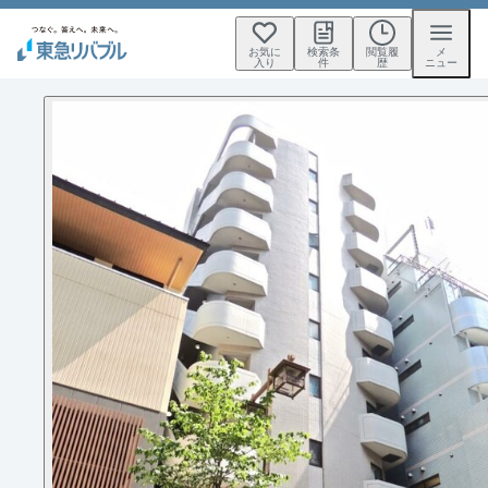
お気に
検索条
閲覧履
メ
入り
件
歴
ニュー