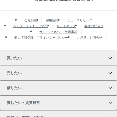
会社情報
採用情報
ニュースリリース
ヘルプ・よくあるご質問
サイトマップ
各種お問合せ
サイトについて・免責事項
個人情報保護・プライバシーポリシー
ご意見・お問合せ
買いたい
売りたい
買いたいTOP
借りたい
マンションの購入
売りたいTOP
貸したい・賃貸経営
新築・分譲マンションの購入
マンションの売却・査定
借りたいTOP