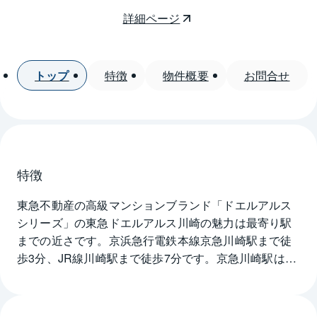
詳細ページ
トップ
特徴
物件概要
お問合せ
特徴
東急不動産の高級マンションブランド「ドエルアルス
シリーズ」の東急ドエルアルス川崎の魅力は最寄り駅
までの近さです。京浜急行電鉄本線京急川崎駅まで徒
歩3分、JR線川崎駅まで徒歩7分です。京急川崎駅は特
別快速停車駅で、東京や横浜方面だけでなく、羽田空
港へのアクセスにも優れています。また、JR川崎駅は
東海道本線、京浜東北線、南武線の3路線の利用が可能