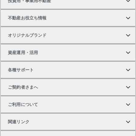
投資用・事業用不動産
中古マンションの購入
一戸建ての売却・査定
物件を借りる
貸したいTOP
不動産お役立ち情報
一戸建ての購入
土地の売却・査定
オフィス・店舗の賃貸
無料賃料査定
投資用・事業用不動産TOP
オリジナルブランド
新築一戸建ての購入
スピードAI査定
借りるときの流れ
マンション賃料データ
投資用不動産
不動産お役立ち情報
資産運用・活用
中古一戸建ての購入
不動産売却について
借りるガイド
賃貸管理プラン
事業用不動産
不動産AIアドバイザー Tellus Talk
当社売主リノベーションマンション
各種サポート
一棟リノベーションマンション L`GENTE（ルジェン
土地の購入
不動産査定について
リロケーションについて
マンション投資
マンションライブラリー
等価交換事業
テ）
ご契約者さまへ
不動産購入の流れ
売却サービス
貸すときの流れ
投資用マンション
人気マンションランキング
区分リノベーションマンション Lideas（リディアス）
不動産M&A
シニア向けサポート
ご利用について
投資用一棟レジデンスWELL SQUARE（ウェルスクエ
注目キーワード物件特集
不動産売却の流れ
貸すガイド
マンション一棟
暮らしに役立つ不動産メディア 「Lnote」
アセットマネジメント・出資
相続サポート
ご契約者さまサポートメニュー
ア）
関連リンク
購入ガイド
不動産買換えの流れ
アパート経営
不動産相場・不動産価格情報
不動産小口投資 LEGACIA（レガシア）
リフォームサポート
ご紹介・再契約特典
本人確認に関するお客様へのお願い