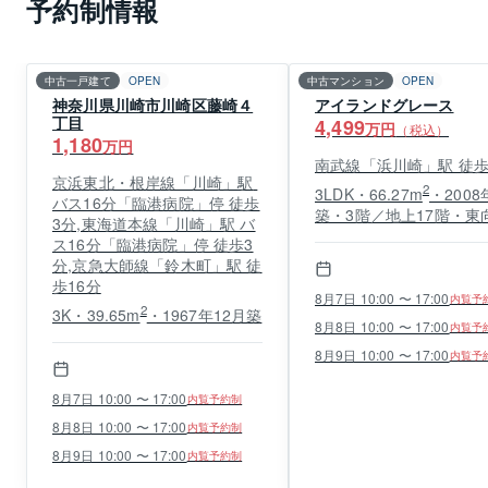
予約制情報
中古一戸建て
OPEN
中古マンション
OPEN
神奈川県川崎市川崎区藤崎４
アイランドグレース
丁目
4,499
万円
（税込）
1,180
万円
南武線「浜川崎」駅 徒歩
京浜東北・根岸線「川崎」駅 
2
3LDK・66.27m
・2008
バス16分「臨港病院」停 徒歩
築・3階／地上17階・東
3分,東海道本線「川崎」駅 バ
ス16分「臨港病院」停 徒歩3
分,京急大師線「鈴木町」駅 徒
歩16分
8月7日 10:00 〜 17:00
内覧予
2
3K・39.65m
・1967年12月築
8月8日 10:00 〜 17:00
内覧予
8月9日 10:00 〜 17:00
内覧予
8月7日 10:00 〜 17:00
内覧予約制
8月8日 10:00 〜 17:00
内覧予約制
8月9日 10:00 〜 17:00
内覧予約制