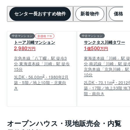
センター長おすすめ物件
新着物件
価格変
中古マンション
中古マンション
新価格 7/9
トーア川崎マンション
サンクタス川崎タワー
2,980
1
500
万円
億
万円
京急本線「八丁畷」駅 徒歩3
東海道本線「川崎」駅 徒
分,東海道本線「川崎」駅 徒歩
分,南武線「川崎」駅 徒歩
15分
京急本線「京急川崎」駅
10分
2
3LDK・56.00m
・1980年2月
2
築・5階／地上10階・北東向
2LDK・70.11m
・2012
き
築・17階／地上33階 地
階・南向き
オープンハウス・現地販売会・内覧