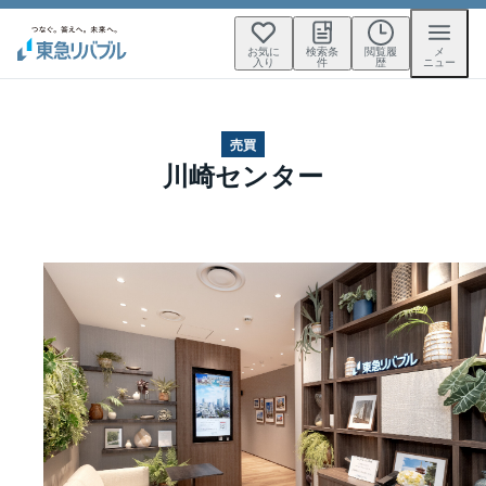
お気に
検索条
閲覧履
メ
入り
件
歴
ニュー
売買
川崎センター