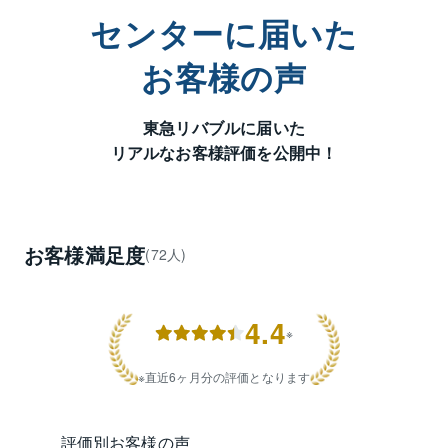
境町・桜本・塩浜・下並木・昭和・大師駅前・大師
センターに届いた
町・台町・出来野・殿町・中島・中瀬・

浜町・東田町・東門前・日ノ出・藤崎・富士見・元
お客様の声
木・四谷上町・四谷下町・渡田・渡田山王町・

渡田新町・渡田東町・渡田向町・幸区大宮町・ 南幸
東急リバブルに届いた
町・中幸町・幸町・神明町・戸出・戸手本町 

リアルなお客様評価を公開中！
 営業スタッフ１５名、事務スタッフ２名、計１７名の
「組織力」を活かし、

且つ年間で数多くの成約をお手伝いさせていただいて
おります「豊富な取引データ」に基づき、

お客様満足度
(72人)
お客様を「大切な家族や友人」と思い、一人ひとりの
ご事情に真摯に向き合います 。

4.4
居住用不動産は勿論、区分MSのオーナーチェンジ物件
※
や一棟収益（レジやテナント)、

事業用用地の取引、未公開情報のお取り扱いなども多
直近6ヶ月分の評価となります
数ございます。

是非、お気軽にご来店、ご相談下さいませ。

評価別お客様の声