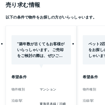
売り求む情報
以下の条件で物件をお探しの方がいらっしゃいます。
"築年数が古くてもお客様が
ペット2
いらっしゃいます。 ご売却
をお探し
をご検討の際は、ぜひご連
しゃいま
絡ください。"
えでした
ください
希望条件
希望条件
物件種別
マンション
物件種別
沿線/駅
沿線/駅
東海道本線 / 川崎