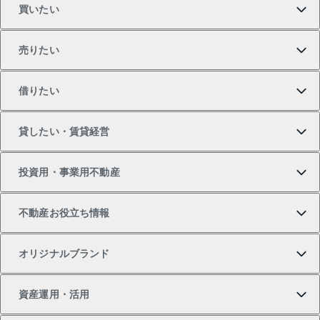
買いたい
売りたい
買いたいTOP
借りたい
マンションの購入
売りたいTOP
貸したい・賃貸経営
新築・分譲マンションの購入
マンションの売却・査定
借りたいTOP
投資用・事業用不動産
中古マンションの購入
一戸建ての売却・査定
物件を借りる
貸したいTOP
不動産お役立ち情報
一戸建ての購入
土地の売却・査定
オフィス・店舗の賃貸
無料賃料査定
投資用・事業用不動産TOP
オリジナルブランド
新築一戸建ての購入
スピードAI査定
借りるときの流れ
マンション賃料データ
投資用不動産
不動産お役立ち情報
資産運用・活用
中古一戸建ての購入
不動産売却について
借りるガイド
賃貸管理プラン
事業用不動産
不動産AIアドバイザー Tellus Talk
当社売主リノベーションマンション