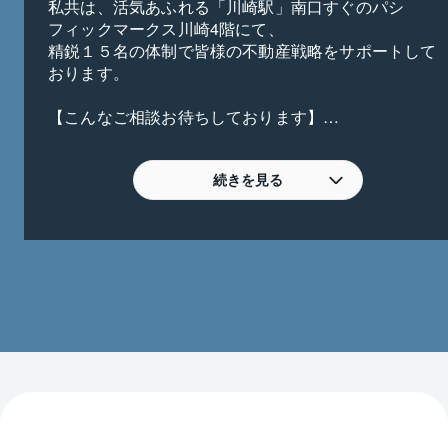
私共は、活気あふれる「川崎駅」南口すぐのパシ
フィックマークス川崎4階にて、

精鋭１５名の体制で皆様の不動産戦略をサポートして
おります。

【こんなご相談お待ちしております】

・相続したが不動産の活用に困っている。

・家族が増えて手狭になったからマンションを売却し
て一戸建てに買換えたいが、

続きを見る
　売却が先? 購入が先? どうすれば良いか教えて欲しい

・周りに知られず、リバブルで買取してほしい 

・他社に売却を任せているが、なかなかいい話が無い

・価格が妥当かリバブルで再査定したい。等々 

【重点取組みエリア】

京浜急行線／京急川崎駅・八丁畷駅　

京急大師線／港町駅・鈴木町駅・川崎大師駅・東門前
駅　・大師橋駅・小島新田駅　

東海道線／川崎 駅

及び、 浅田・追分町・大島・大島上町・小田・小田
栄・貝塚・川中島・観音・京町・鋼管通・
