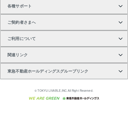
各種サポート
一棟リノベーションマンション L`GENTE（ルジェン
土地の購入
不動産査定について
リロケーションについて
マンション投資
マンションライブラリー
等価交換事業
テ）
ご契約者さまへ
不動産購入の流れ
売却サービス
貸すときの流れ
投資用マンション
人気マンションランキング
区分リノベーションマンション Lideas（リディアス）
不動産M&A
シニア向けサポート
ご利用について
投資用一棟レジデンスWELL SQUARE（ウェルスクエ
注目キーワード物件特集
不動産売却の流れ
貸すガイド
マンション一棟
暮らしに役立つ不動産メディア 「Lnote」
アセットマネジメント・出資
相続サポート
ご契約者さまサポートメニュー
ア）
関連リンク
購入ガイド
不動産買換えの流れ
アパート経営
不動産相場・不動産価格情報
不動産小口投資 LEGACIA（レガシア）
リフォームサポート
ご紹介・再契約特典
本人確認に関するお客様へのお願い
東急不動産ホールディングスグループリンク
売却ガイド
アパート投資用物件
不動産売却FAQ
入居者様専用-各種ご案内（賃貸）
金融商品取引について
すまいValue
多言語対応
English
繁体中文
簡体中文
これからご結婚される方に東急百貨店のブライダルク
© TOKYU LIVABLE,INC.All Right Reserved.
収益物件
不動産コラム・ニュース
東急こすもす会「こすもすWeb」
東急リバブル ソーシャルメディアポリシー
東急不動産
ラブ
ご意見・お問い合わせ（金融商品取引専用の相談・お
人材サービスのご用命は 東急リバブルスタッフ株式会
ビル購入（ビル一棟）
不動産用語集
東急コミュニティー
問い合わせ窓口）
社まで
投資用不動産の売却査定
不動産なんでもネット相談室
保険募集におけるプライバシー・ポリシー
東北の逸品を贈ります 東北すぐれものセレクション
東急リバブル