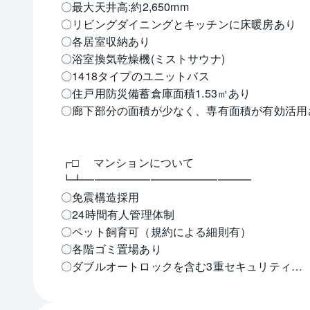
〇最大天井高:約2,650mm
〇リビングダイニングとキッチンに床暖房あり
〇各居室収納あり
〇浴室換気乾燥機(ミストサウナ)
〇1418タイプのユニットバス
〇住戸用防災備蓄倉庫面積1.53㎡あり
〇廊下部分の面積が少なく、専有面積が有効活用
┏□ 　マンションについて
┗┻━━━━━━━━━━━━━━━
〇免震構造採用
〇24時間有人管理体制
〇ペット飼育可（規約による細則有）
〇各階ゴミ置場あり
〇ダブルオートロックを含む3重セキュリティ
〇敷地内にスーパー併設
〇東急不動産株式会社・株式会社NIPPO