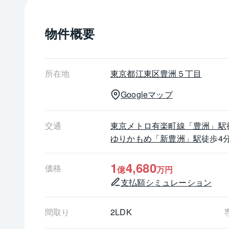
　大成有楽不動産株式会社・JR西日本プロパティ
〇株式会社熊谷組首都圏支店 施工
物件概要
┏□ 　共用部分
┗┻━━━━━━━━━━━━━━━
・コワーキングルーム
・パーソナルルーム
所在地
東京都
江東区
豊洲５丁目
・カンファレンスルーム
Googleマップ
・ワーク＆スタディルーム
・パーティルーム
・ゲストルーム
交通
東京メトロ有楽町線
「豊洲」駅
・フィットネスルーム
ゆりかもめ
「新豊洲」駅
徒歩4
・ランドリールーム
・DIYスタジオ
1
4,680
価格
億
万円
・スカイビューラウンジ
支払額シミュレーション
・コンシェルジュサービス
間取り
2LDK