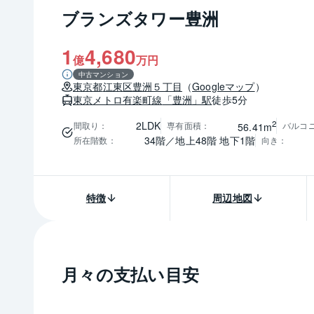
ブランズタワー豊洲
1
4,680
億
万円
中古マンション
東京都
江東区
豊洲５丁目
（
Googleマップ
）
東京メトロ有楽町線
「豊洲」駅
徒歩5分
2
2LDK
間取り
：
専有面積
：
バルコ
56.41m
34階／地上48階 地下1階
所在階数
：
向き
：
特徴
周辺地図
月々の支払い目安