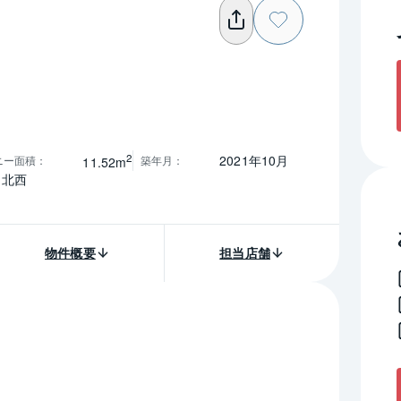
2
2021年10月
ニー面積
：
築年月
：
11.52m
北西
物件概要
担当店舗