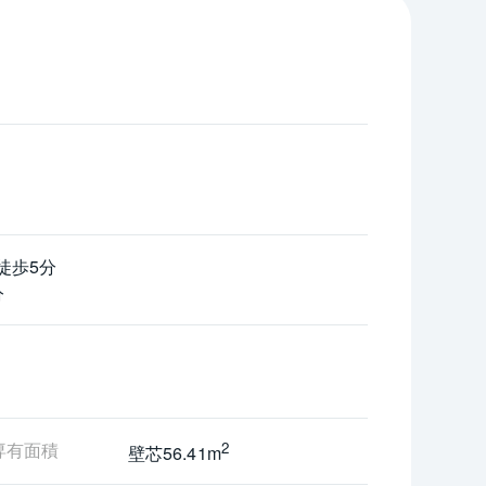
ーズ株式会社 分譲
徒歩5分
分
専有面積
2
壁芯56.41m