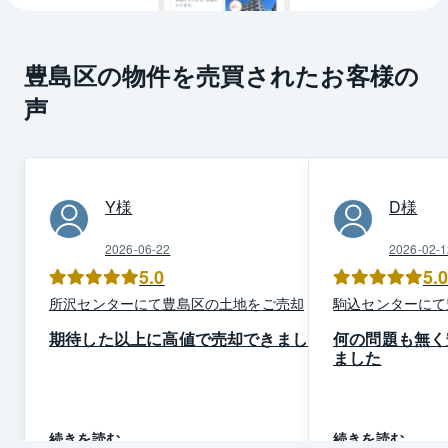
豊島区の物件を売買されたお客様の
声
Y
様
D
様
2026-06-22
2026-02-1
5.0
5.
所沢
センター
にて
豊島区
の
土地
を
ご売却
駒込
センター
にて
期待した以上に高値で売却できました
何の問題も無く
ました
続きを読む
続きを読む