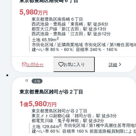
東京都豊島区南長崎６丁目
5,980
万円
東京都豊島区南長崎６丁目
西武池袋・豊島線「東長崎」駅 徒歩6分
都営大江戸線「新江古田」駅 徒歩13分
西武池袋・豊島線「江古田」駅 徒歩12分
2
土地 65.59m
市街化区域 / 近隣商業地域 市街化区域 / 第1種住居地
建ぺい率 80％・60％
容積率 240％・160％
お問合せ
詳細
お気に入り
1 / 0
区画図
土地
東京都豊島区雑司が谷２丁目
1
5,980
億
万円
東京都豊島区雑司が谷２丁目
東京メトロ副都心線「雑司が谷」駅 徒歩3分
都電荒川線「鬼子母神前」駅 徒歩2分
市街化区域 / 第1種中高層住居専用地
2
土地 129.64m
建ぺい率 60％
容積率 160％ 前面道路幅員制限によ