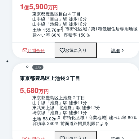
1
5,900
億
万円
東京都豊島区目白４丁目
山手線「目白」駅 徒歩12分
山手線「池袋」駅 徒歩12分
市街化区域 / 第1種低層住居専用地域
2
土地 155.76m
建ぺい率 60％
容積率 150％
お問合せ
詳細
お気に入り
1 / 0
区画図
土地
東京都豊島区上池袋２丁目
5,680
万円
東京都豊島区上池袋２丁目
山手線「池袋」駅 徒歩11分
東武東上線「北池袋」駅 徒歩12分
埼京線「池袋」駅 徒歩11分
市街化区域 / 商業地域
建ぺい率 80％
2
土地 53.02m
容積率 240％ 前面道路幅員制限による
お問合せ
詳細
お気に入り