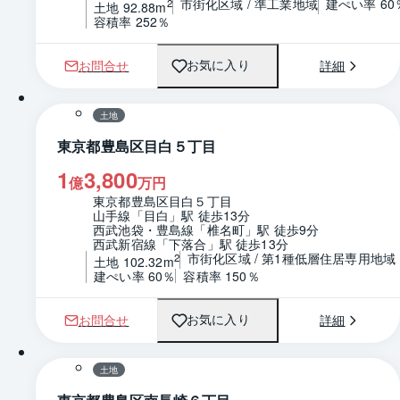
市街化区域 / 準工業地域
建ぺい率 60
2
土地 92.88m
容積率 252％
お問合せ
詳細
お気に入り
1 / 0
区画図
土地
東京都豊島区目白５丁目
1
3,800
億
万円
東京都豊島区目白５丁目
山手線「目白」駅 徒歩13分
西武池袋・豊島線「椎名町」駅 徒歩9分
西武新宿線「下落合」駅 徒歩13分
市街化区域 / 第1種低層住居専用地域
2
土地 102.32m
建ぺい率 60％
容積率 150％
お問合せ
詳細
お気に入り
1 / 0
区画図
土地