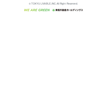
English
繁体中文
簡体中文
これからご結婚される方に東急百貨店のブライダルク
© TOKYU LIVABLE,INC.All Right Reserved.
収益物件
不動産コラム・ニュース
東急こすもす会「こすもすWeb」
東急リバブル ソーシャルメディアポリシー
東急不動産
ラブ
ご意見・お問い合わせ（金融商品取引専用の相談・お
人材サービスのご用命は 東急リバブルスタッフ株式会
ビル購入（ビル一棟）
不動産用語集
東急コミュニティー
問い合わせ窓口）
社まで
投資用不動産の売却査定
不動産なんでもネット相談室
保険募集におけるプライバシー・ポリシー
東北の逸品を贈ります 東北すぐれものセレクション
東急リバブル
ダイレクトメール（郵送物）・Eメールなどの送付停
事業用不動産の売却査定
住まいの税金
民泊の開業・運営のご相談は「ReINN株式会社」まで
東急住宅リース
止について
海外不動産
物件一括検索（購入＆賃貸）
宅地建物取引業者の皆様へ
学生情報センター（ナジック）
グループの一覧をもっと見る