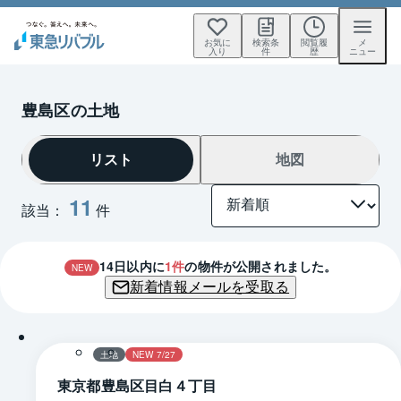
お気に
検索条
閲覧履
メ
入り
件
歴
ニュー
豊島区の土地
リスト
地図
11
該当：
件
14
日以内に
1
件
の物件が公開されました。
NEW
新着情報メールを受取る
1 / 0
区画図
土地
NEW 7/27
東京都豊島区目白４丁目