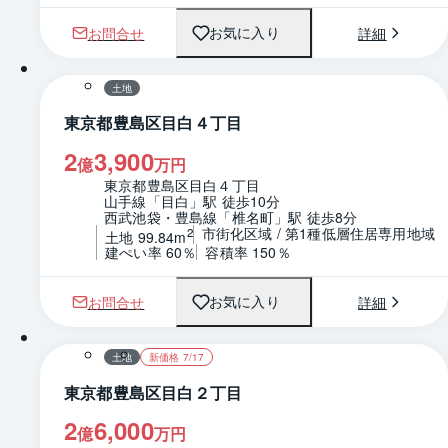
お問合せ
詳細
お気に入り
1 / 0
区画図
土地
東京都豊島区目白４丁目
2
3,900
億
万円
東京都豊島区目白４丁目
山手線「目白」駅 徒歩10分
西武池袋・豊島線「椎名町」駅 徒歩8分
市街化区域 / 第1種低層住居専用地域
2
土地 99.84m
建ぺい率 60％
容積率 150％
お問合せ
詳細
お気に入り
1 / 0
区画図
土地
新価格 7/17
東京都豊島区目白２丁目
2
6,000
億
万円