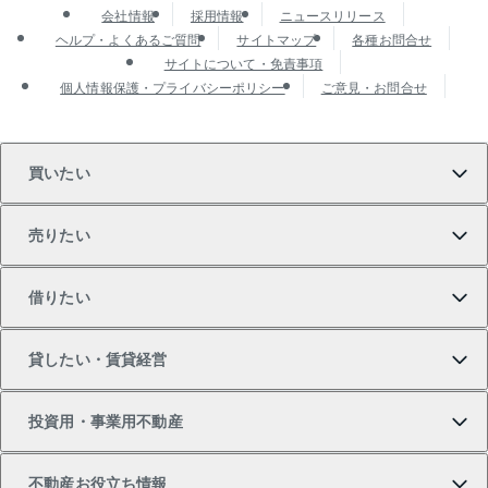
会社情報
採用情報
ニュースリリース
ヘルプ・よくあるご質問
サイトマップ
各種お問合せ
サイトについて・免責事項
個人情報保護・プライバシーポリシー
ご意見・お問合せ
買いたい
売りたい
買いたいTOP
借りたい
マンションの購入
売りたいTOP
貸したい・賃貸経営
新築・分譲マンションの購入
マンションの売却・査定
借りたいTOP
投資用・事業用不動産
中古マンションの購入
一戸建ての売却・査定
物件を借りる
貸したいTOP
不動産お役立ち情報