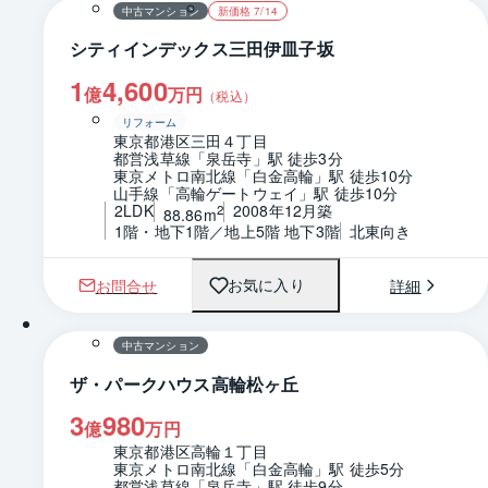
中古マンション
新価格 7/14
シティインデックス三田伊皿子坂
1
4,600
億
万円
（税込）
リフォーム
東京都港区三田４丁目
都営浅草線「泉岳寺」駅 徒歩3分
東京メトロ南北線「白金高輪」駅 徒歩10分
山手線「高輪ゲートウェイ」駅 徒歩10分
2LDK
2008年12月築
2
88.86m
1階・地下1階／地上5階 地下3階
北東向き
お問合せ
詳細
お気に入り
1 / 0
間取り
中古マンション
ザ・パークハウス高輪松ヶ丘
3
980
億
万円
東京都港区高輪１丁目
東京メトロ南北線「白金高輪」駅 徒歩5分
都営浅草線「泉岳寺」駅 徒歩9分