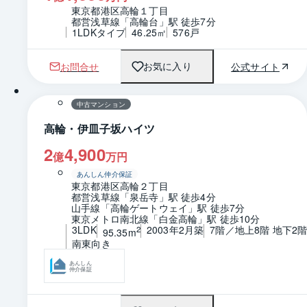
東京都港区高輪１丁目
都営浅草線「高輪台」駅 徒歩7分
1LDKタイプ
46.25㎡
576戸
お問合せ
公式サイト
お気に入り
1 / 0
間取り
中古マンション
高輪・伊皿子坂ハイツ
2
4,900
億
万円
あんしん仲介保証
東京都港区高輪２丁目
都営浅草線「泉岳寺」駅 徒歩4分
山手線「高輪ゲートウェイ」駅 徒歩7分
東京メトロ南北線「白金高輪」駅 徒歩10分
3LDK
2003年2月築
7階／地上8階 地下2
2
95.35m
南東向き
あんしん
仲介保証