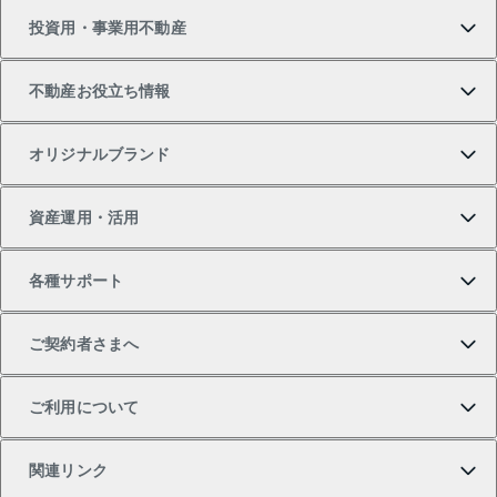
投資用・事業用不動産
中古マンションの購入
一戸建ての売却・査定
物件を借りる
貸したいTOP
不動産お役立ち情報
一戸建ての購入
土地の売却・査定
オフィス・店舗の賃貸
無料賃料査定
投資用・事業用不動産TOP
オリジナルブランド
新築一戸建ての購入
スピードAI査定
借りるときの流れ
マンション賃料データ
投資用不動産
不動産お役立ち情報
資産運用・活用
中古一戸建ての購入
不動産売却について
借りるガイド
賃貸管理プラン
事業用不動産
不動産AIアドバイザー Tellus Talk
当社売主リノベーションマンション
各種サポート
一棟リノベーションマンション L`GENTE（ルジェン
土地の購入
不動産査定について
リロケーションについて
マンション投資
マンションライブラリー
等価交換事業
テ）
ご契約者さまへ
不動産購入の流れ
売却サービス
貸すときの流れ
投資用マンション
人気マンションランキング
区分リノベーションマンション Lideas（リディアス）
不動産M&A
シニア向けサポート
ご利用について
投資用一棟レジデンスWELL SQUARE（ウェルスクエ
注目キーワード物件特集
不動産売却の流れ
貸すガイド
マンション一棟
暮らしに役立つ不動産メディア 「Lnote」
アセットマネジメント・出資
相続サポート
ご契約者さまサポートメニュー
ア）
関連リンク
購入ガイド
不動産買換えの流れ
アパート経営
不動産相場・不動産価格情報
不動産小口投資 LEGACIA（レガシア）
リフォームサポート
ご紹介・再契約特典
本人確認に関するお客様へのお願い