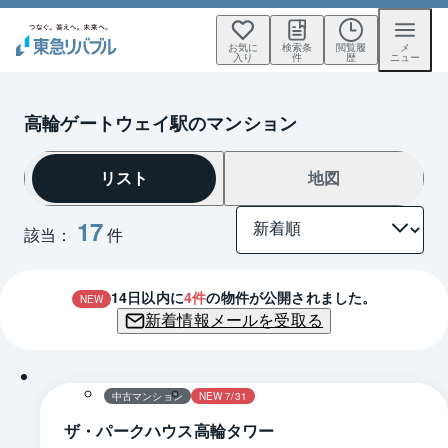
お気に
検索条
閲覧履
メ
入り
件
歴
ニュー
高輪ゲートウェイ駅のマンション
リスト
地図
17
該当：
件
14
日以内に
4
件
の物件が公開されました。
NEW
新着情報メールを受取る
中古マンション
NEW 7/31
ザ・パークハウス高輪タワー