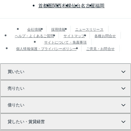
首都圏
関西
札幌
仙台
名古屋
福岡
会社情報
採用情報
ニュースリリース
ヘルプ・よくあるご質問
サイトマップ
各種お問合せ
サイトについて・免責事項
個人情報保護・プライバシーポリシー
ご意見・お問合せ
買いたい
売りたい
買いたいTOP
借りたい
マンションの購入
売りたいTOP
貸したい・賃貸経営
新築・分譲マンションの購入
マンションの売却・査定
借りたいTOP