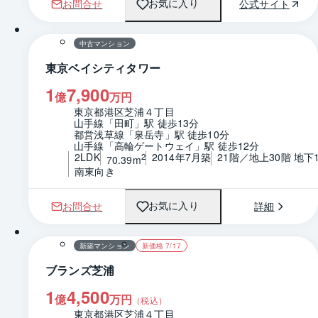
お問合せ
公式サイト
お気に入り
1 / 0
間取り
中古マンション
東京ベイシティタワー
1
7,900
億
万円
東京都港区芝浦４丁目
山手線「田町」駅 徒歩13分
都営浅草線「泉岳寺」駅 徒歩10分
山手線「高輪ゲートウェイ」駅 徒歩12分
2LDK
2014年7月築
21階／地上30階 地下
2
70.39m
南東向き
お問合せ
詳細
お気に入り
1 / 0
間取り
新築マンション
新価格 7/17
ブランズ芝浦
1
4,500
億
万円
（税込）
東京都港区芝浦４丁目