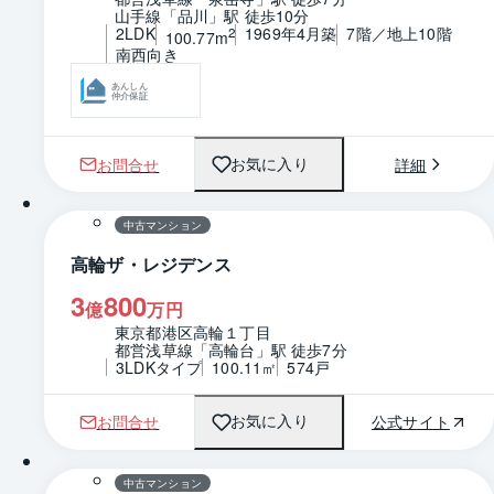
山手線「品川」駅 徒歩10分
2LDK
1969年4月築
7階／地上10階
2
100.77m
南西向き
あんしん
仲介保証
お問合せ
詳細
お気に入り
中古マンション
高輪ザ・レジデンス
3
800
億
万円
東京都港区高輪１丁目
都営浅草線「高輪台」駅 徒歩7分
3LDKタイプ
100.11㎡
574戸
お問合せ
公式サイト
お気に入り
1 / 0
間取り
中古マンション