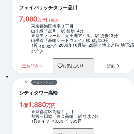
フェイバリッチタワー品川
7,080
万円
（税込）
東京都港区港南３丁目
山手線「品川」駅 徒歩14分
東京モノレール「天王洲アイル」駅 徒歩13分
山手線「高輪ゲートウェイ」駅 徒歩30分
1K
2006年10月築
20階／地上31階 地下2
2
40.00m
北向き
お問合せ
詳細
お気に入り
中古マンション
シティタワー高輪
1
1,880
億
万円
東京都港区高輪１丁目
都営三田線「白金高輪」駅 徒歩7分
1Rタイプ
40.03㎡
365戸