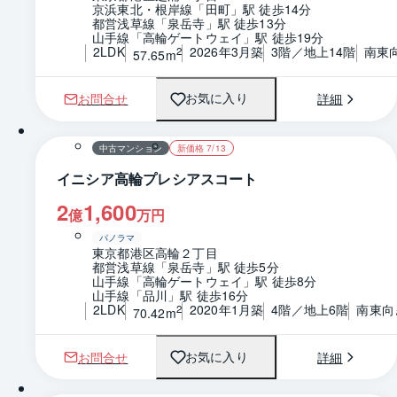
京浜東北・根岸線「田町」駅 徒歩14分
都営浅草線「泉岳寺」駅 徒歩13分
山手線「高輪ゲートウェイ」駅 徒歩19分
2LDK
2026年3月築
3階／地上14階
南東
2
57.65m
お問合せ
詳細
お気に入り
1 / 0
間取り
中古マンション
新価格 7/13
イニシア高輪プレシアスコート
2
1,600
億
万円
パノラマ
東京都港区高輪２丁目
都営浅草線「泉岳寺」駅 徒歩5分
山手線「高輪ゲートウェイ」駅 徒歩8分
山手線「品川」駅 徒歩16分
2LDK
2020年1月築
4階／地上6階
南東向
2
70.42m
お問合せ
詳細
お気に入り
1 / 0
間取り