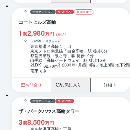
中古マンション
NEW 7/27
新価格 8/7
コートヒルズ高輪
1
2,980
億
万円
（税込）
OPEN
リフォーム
東京都港区高輪１丁目
東京メトロ南北線「白金高輪」駅 徒歩6分
都営浅草線「泉岳寺」駅 徒歩10分
山手線「高輪ゲートウェイ」駅 徒歩15分
2LDK
2003年1月築
4階／地上8階 地下2
2
62.78m
南東向き
お問合せ
詳細
お気に入り
中古マンション
NEW 7/27
ザ・パークハウス高輪タワー
3
8,500
億
万円
東京都港区高輪１丁目