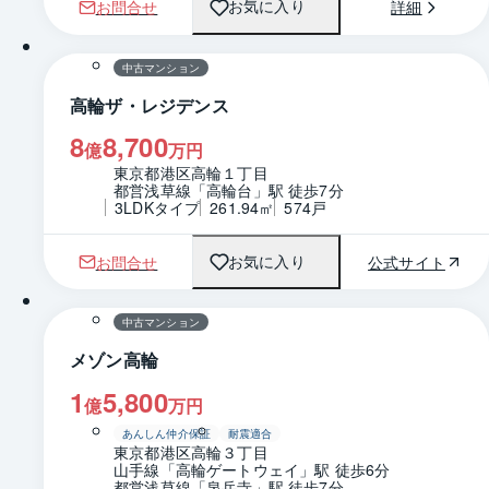
お問合せ
詳細
お気に入り
中古マンション
高輪ザ・レジデンス
8
8,700
億
万円
東京都港区高輪１丁目
都営浅草線「高輪台」駅 徒歩7分
3LDKタイプ
261.94㎡
574戸
お問合せ
公式サイト
お気に入り
1 / 0
間取り
中古マンション
メゾン高輪
1
5,800
億
万円
あんしん仲介保証
耐震適合
東京都港区高輪３丁目
山手線「高輪ゲートウェイ」駅 徒歩6分
都営浅草線「泉岳寺」駅 徒歩7分