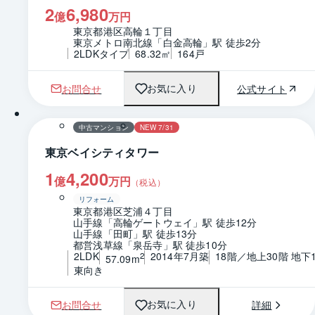
2
6,980
億
万円
東京都港区高輪１丁目
東京メトロ南北線「白金高輪」駅 徒歩2分
2LDKタイプ
68.32㎡
164戸
お問合せ
公式サイト
お気に入り
1 / 0
間取り
中古マンション
NEW 7/31
東京ベイシティタワー
1
4,200
億
万円
（税込）
リフォーム
東京都港区芝浦４丁目
山手線「高輪ゲートウェイ」駅 徒歩12分
山手線「田町」駅 徒歩13分
都営浅草線「泉岳寺」駅 徒歩10分
2LDK
2014年7月築
18階／地上30階 地下
2
57.09m
東向き
お問合せ
詳細
お気に入り
1 / 0
間取り