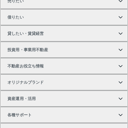
売りたい
買いたいTOP
借りたい
マンションの購入
売りたいTOP
貸したい・賃貸経営
新築・分譲マンションの購入
マンションの売却・査定
借りたいTOP
投資用・事業用不動産
中古マンションの購入
一戸建ての売却・査定
物件を借りる
貸したいTOP
不動産お役立ち情報
一戸建ての購入
土地の売却・査定
オフィス・店舗の賃貸
無料賃料査定
投資用・事業用不動産TOP
オリジナルブランド
新築一戸建ての購入
スピードAI査定
借りるときの流れ
マンション賃料データ
投資用不動産
不動産お役立ち情報
資産運用・活用
中古一戸建ての購入
不動産売却について
借りるガイド
賃貸管理プラン
事業用不動産
不動産AIアドバイザー Tellus Talk
当社売主リノベーションマンション
各種サポート
一棟リノベーションマンション L`GENTE（ルジェン
土地の購入
不動産査定について
リロケーションについて
マンション投資
マンションライブラリー
等価交換事業
テ）