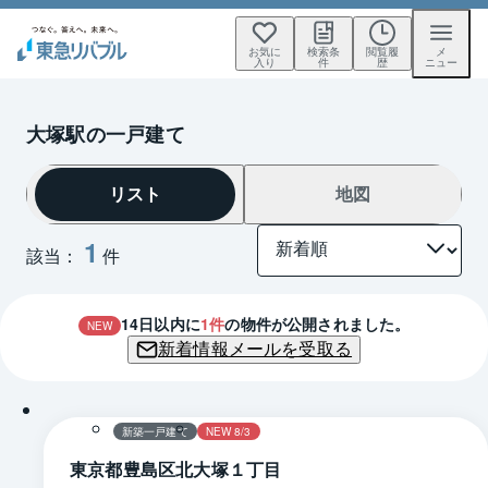
お気に
検索条
閲覧履
メ
入り
件
歴
ニュー
大塚駅の一戸建て
リスト
地図
1
該当：
件
14
日以内に
1
件
の物件が公開されました。
NEW
新着情報メールを受取る
1 / 0
間取り
新築一戸建て
NEW 8/3
東京都豊島区北大塚１丁目