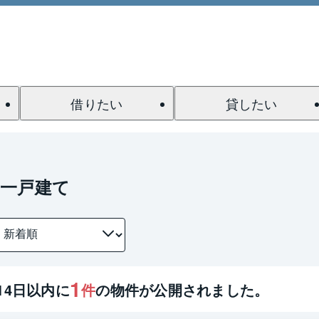
借りたい
貸したい
の一戸建て
1
14
日以内に
件
の物件が公開されました。
1 / 0
間取り