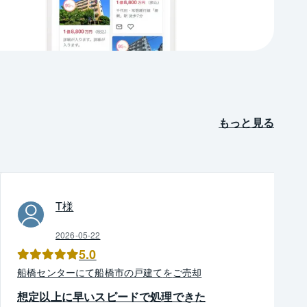
もっと見る
T
様
2026-05-22
5.0
船橋
センター
にて
船橋市
の
戸建て
を
ご売却
想定以上に早いスピードで処理できた