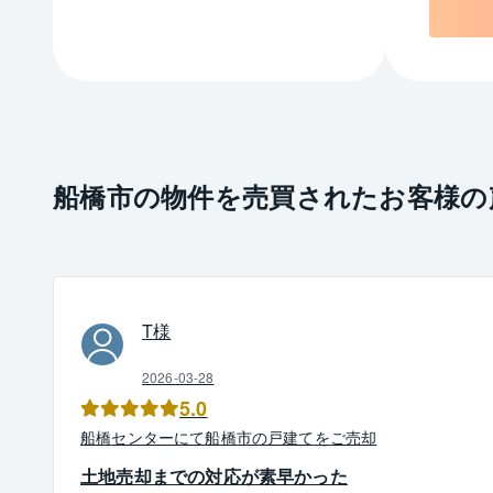
船橋市の物件を売買されたお客様の
T
様
2026-03-28
5.0
船橋
センター
にて
船橋市
の
戸建て
を
ご売却
土地売却までの対応が素早かった