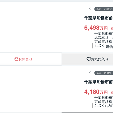
新築一戸建て
千葉県船橋市前
6,498
万円
（
千葉県船橋
総武本線「
京成電鉄松
4LDK
建物 
お問合せ
お気に入り
1 / 0
間取り
新築一戸建て
千葉県船橋市前
4,180
万円
（
千葉県船橋
京成電鉄松
2LDK＋納