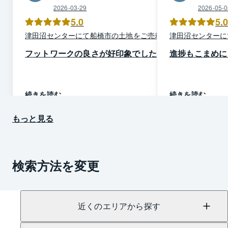
2026-03-29
2026-05-0
5.0
5.
津田沼
センター
にて
船橋市
の
土地
を
ご売却
津田沼
センター
に
フットワークの良さが好印象でした
進捗もこまめに
続きを読む
続きを読む
もっと見る
検索方法を変更
近くのエリアから探す