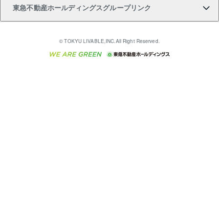
東急不動産ホールディングスグループリンク
売却ガイド
アパート投資用物件
不動産売却FAQ
入居者様専用-各種ご案内（賃貸）
金融商品取引について
すまいValue
多言語対応
English
繁体中文
簡体中文
これからご結婚される方に東急百貨店のブライダルク
© TOKYU LIVABLE,INC.All Right Reserved.
収益物件
不動産コラム・ニュース
東急こすもす会「こすもすWeb」
東急リバブル ソーシャルメディアポリシー
東急不動産
ラブ
ご意見・お問い合わせ（金融商品取引専用の相談・お
人材サービスのご用命は 東急リバブルスタッフ株式会
ビル購入（ビル一棟）
不動産用語集
東急コミュニティー
問い合わせ窓口）
社まで
投資用不動産の売却査定
不動産なんでもネット相談室
保険募集におけるプライバシー・ポリシー
東北の逸品を贈ります 東北すぐれものセレクション
東急リバブル
ダイレクトメール（郵送物）・Eメールなどの送付停
事業用不動産の売却査定
住まいの税金
民泊の開業・運営のご相談は「ReINN株式会社」まで
東急住宅リース
止について
海外不動産
物件一括検索（購入＆賃貸）
宅地建物取引業者の皆様へ
学生情報センター（ナジック）
グループの一覧をもっと見る