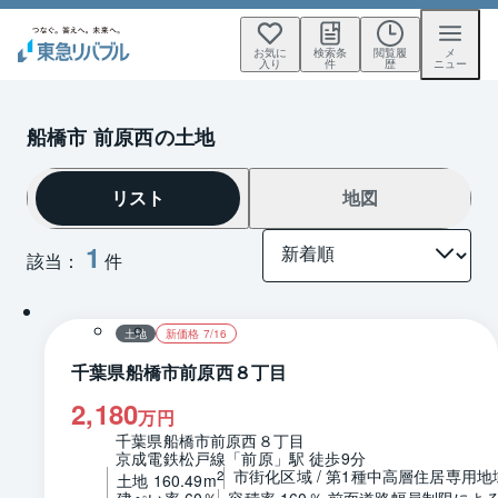
お気に
検索条
閲覧履
メ
入り
件
歴
ニュー
船橋市 前原西の土地
リスト
地図
1
該当：
件
1 / 0
区画図
土地
新価格 7/16
千葉県船橋市前原西８丁目
2,180
万円
千葉県船橋市前原西８丁目
京成電鉄松戸線「前原」駅 徒歩9分
市街化区域 / 第1種中高層住居専用地
2
土地 160.49m