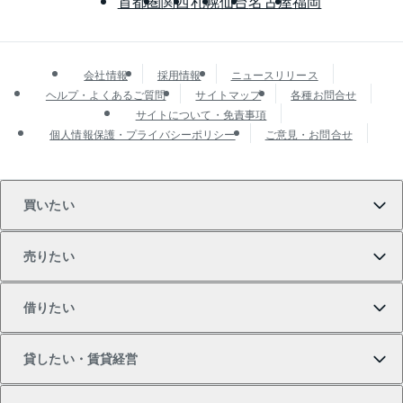
首都圏
関西
札幌
仙台
名古屋
福岡
会社情報
採用情報
ニュースリリース
ヘルプ・よくあるご質問
サイトマップ
各種お問合せ
サイトについて・免責事項
個人情報保護・プライバシーポリシー
ご意見・お問合せ
買いたい
売りたい
買いたいTOP
借りたい
マンションの購入
売りたいTOP
貸したい・賃貸経営
新築・分譲マンションの購入
マンションの売却・査定
借りたいTOP