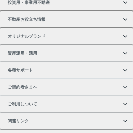
投資用・事業用不動産
中古マンションの購入
一戸建ての売却・査定
物件を借りる
貸したいTOP
不動産お役立ち情報
一戸建ての購入
土地の売却・査定
オフィス・店舗の賃貸
無料賃料査定
投資用・事業用不動産TOP
オリジナルブランド
新築一戸建ての購入
スピードAI査定
借りるときの流れ
マンション賃料データ
投資用不動産
不動産お役立ち情報
資産運用・活用
中古一戸建ての購入
不動産売却について
借りるガイド
賃貸管理プラン
事業用不動産
不動産AIアドバイザー Tellus Talk
当社売主リノベーションマンション
各種サポート
一棟リノベーションマンション L`GENTE（ルジェン
土地の購入
不動産査定について
リロケーションについて
マンション投資
マンションライブラリー
等価交換事業
テ）
ご契約者さまへ
不動産購入の流れ
売却サービス
貸すときの流れ
投資用マンション
人気マンションランキング
区分リノベーションマンション Lideas（リディアス）
不動産M&A
シニア向けサポート
ご利用について
投資用一棟レジデンスWELL SQUARE（ウェルスクエ
注目キーワード物件特集
不動産売却の流れ
貸すガイド
マンション一棟
暮らしに役立つ不動産メディア 「Lnote」
アセットマネジメント・出資
相続サポート
ご契約者さまサポートメニュー
ア）
関連リンク
購入ガイド
不動産買換えの流れ
アパート経営
不動産相場・不動産価格情報
不動産小口投資 LEGACIA（レガシア）
リフォームサポート
ご紹介・再契約特典
本人確認に関するお客様へのお願い