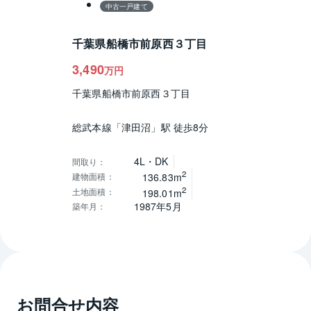
中古一戸建て
千葉県船橋市前原西３丁目
3,490
万円
千葉県船橋市前原西３丁目
総武本線「津田沼」駅 徒歩8分
4L・DK
間取り
：
2
建物面積
：
136.83m
2
土地面積
：
198.01m
1987年5月
築年月
：
お問合せ内容