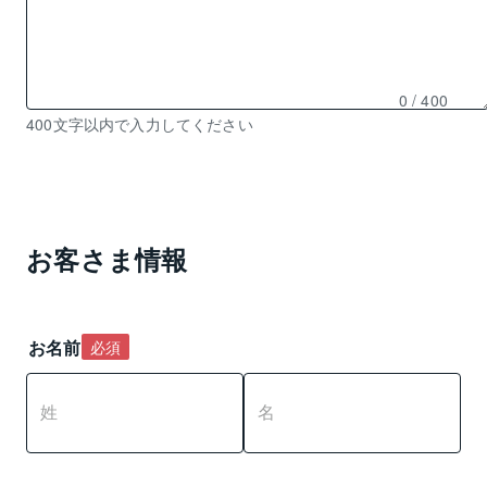
0
/ 400
残
400文字以内で入力してください
り
0
文
字
入
お客さま情報
力
可
能
お名前
必須