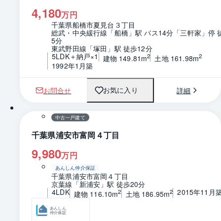
4,180
万円
千葉県船橋市夏見台３丁目
総武・中央緩行線「船橋」駅 バス14分「三軒家」停 
5分
東武野田線「塚田」駅 徒歩12分
5LDK＋納戸×1
2
2
建物 149.81m
土地 161.98m
1992年1月築
お問合せ
詳細
お気に入り
1 / 0
間取り
中古一戸建て
千葉県浦安市富岡４丁目
9,980
万円
あんしん仲介保証
千葉県浦安市富岡４丁目
京葉線「新浦安」駅 徒歩20分
4LDK
2015年11月
2
2
建物 116.10m
土地 186.95m
あんしん
仲介保証