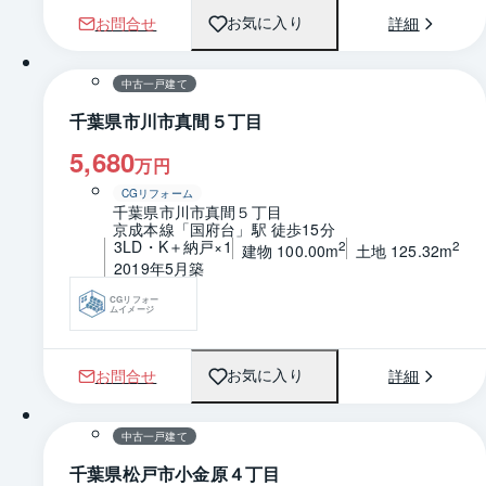
お問合せ
詳細
お気に入り
1 / 0
間取り
中古一戸建て
千葉県市川市真間５丁目
5,680
万円
CGリフォーム
千葉県市川市真間５丁目
京成本線「国府台」駅 徒歩15分
3LD・K＋納戸×1
2
2
建物 100.00m
土地 125.32m
2019年5月築
CGリフォー
ムイメージ
お問合せ
詳細
お気に入り
1 / 0
間取り
中古一戸建て
千葉県松戸市小金原４丁目