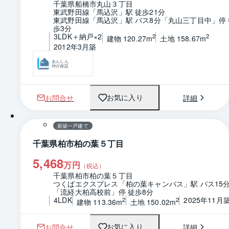
千葉県船橋市丸山３丁目
東武野田線「馬込沢」駅 徒歩21分
東武野田線「馬込沢」駅 バス8分「丸山三丁目中」停 
歩3分
3LDK＋納戸×2
2
2
建物 120.27m
土地 158.67m
2012年3月築
あんしん
仲介保証
お問合せ
詳細
お気に入り
1 / 0
間取り
新築一戸建て
千葉県柏市柏の葉５丁目
5,468
万円
（税込）
千葉県柏市柏の葉５丁目
つくばエクスプレス「柏の葉キャンパス」駅 バス15
「流経大柏高校前」停 徒歩8分
4LDK
2025年11月
2
2
建物 113.36m
土地 150.02m
お問合せ
詳細
お気に入り