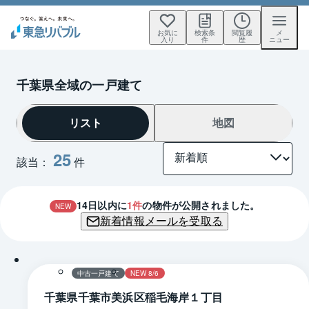
お気に
検索条
閲覧履
メ
入り
件
歴
ニュー
千葉県全域の一戸建て
リスト
地図
25
該当：
件
14
日以内に
1
件
の物件が公開されました。
NEW
新着情報メールを受取る
1 / 0
間取り
中古一戸建て
NEW 8/6
千葉県千葉市美浜区稲毛海岸１丁目