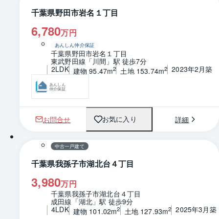
千葉県野田市岩名１丁目
6,780
万円
あんしん仲介保証
千葉県野田市岩名１丁目
東武野田線「川間」駅 徒歩7分
2LDK
2023年2月築
2
2
建物 95.47m
土地 153.74m
あんしん
仲介保証
お問合せ
詳細
お気に入り
1 / 0
間取り
中古一戸建て
千葉県我孫子市湖北台４丁目
3,980
万円
千葉県我孫子市湖北台４丁目
成田線「湖北」駅 徒歩9分
4LDK
2025年3月築
2
2
建物 101.02m
土地 127.93m