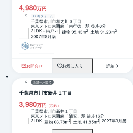
4,980
万円
CGリフォーム
千葉県市川市相之川３丁目
東京メトロ東西線「南行徳」駅 徒歩8分
3LDK＋納戸×1
2
2
建物 95.43m
土地 91.23m
2007年8月築
CGリフォー
ムイメージ
お問合せ
詳細
お気に入り
1 / 0
間取り
新築一戸建て
千葉県市川市新井１丁目
3,980
万円
（税込）
千葉県市川市新井１丁目
東京メトロ東西線「浦安」駅 徒歩16分
3LDK
2027年3月築
2
2
建物 66.78m
土地 41.85m