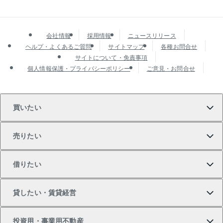
会社情報
採用情報
ニュースリリース
ヘルプ・よくあるご質問
サイトマップ
各種お問合せ
サイトについて・免責事項
個人情報保護・プライバシーポリシー
ご意見・お問合せ
買いたい
売りたい
買いたいTOP
借りたい
マンションの購入
売りたいTOP
貸したい・賃貸経営
新築・分譲マンションの購入
マンションの売却・査定
借りたいTOP
投資用・事業用不動産