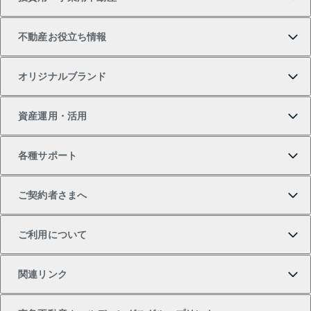
中古マンションの購入
一戸建ての売却・査定
物件を借りる
貸したいTOP
不動産お役立ち情報
一戸建ての購入
土地の売却・査定
オフィス・店舗の賃貸
無料賃料査定
投資用・事業用不動産TOP
オリジナルブランド
新築一戸建ての購入
スピードAI査定
借りるときの流れ
マンション賃料データ
投資用不動産
不動産お役立ち情報
資産運用・活用
中古一戸建ての購入
不動産売却について
借りるガイド
賃貸管理プラン
事業用不動産
不動産AIアドバイザー Tellus Talk
当社売主リノベーションマンション
各種サポート
一棟リノベーションマンション L`GENTE（ルジェン
土地の購入
不動産査定について
リロケーションについて
マンション投資
マンションライブラリー
等価交換事業
テ）
ご契約者さまへ
不動産購入の流れ
売却サービス
貸すときの流れ
投資用マンション
人気マンションランキング
区分リノベーションマンション Lideas（リディアス）
不動産M&A
シニア向けサポート
ご利用について
投資用一棟レジデンスWELL SQUARE（ウェルスクエ
注目キーワード物件特集
不動産売却の流れ
貸すガイド
マンション一棟
暮らしに役立つ不動産メディア 「Lnote」
アセットマネジメント・出資
相続サポート
ご契約者さまサポートメニュー
ア）
関連リンク
購入ガイド
不動産買換えの流れ
アパート経営
不動産相場・不動産価格情報
不動産小口投資 LEGACIA（レガシア）
リフォームサポート
ご紹介・再契約特典
本人確認に関するお客様へのお願い