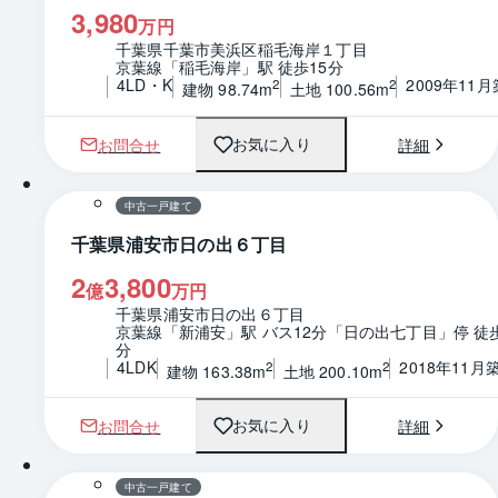
3,980
万円
千葉県千葉市美浜区稲毛海岸１丁目
京葉線「稲毛海岸」駅 徒歩15分
4LD・K
2009年11月
2
2
建物 98.74m
土地 100.56m
お問合せ
詳細
お気に入り
1 / 0
間取り
中古一戸建て
千葉県浦安市日の出６丁目
2
3,800
億
万円
千葉県浦安市日の出６丁目
京葉線「新浦安」駅 バス12分「日の出七丁目」停 徒
分
4LDK
2018年11月
2
2
建物 163.38m
土地 200.10m
お問合せ
詳細
お気に入り
1 / 0
間取り
中古一戸建て