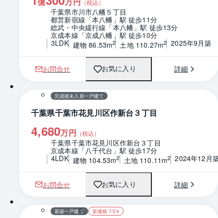
1
300
億
万円
（税込）
千葉県市川市八幡５丁目
都営新宿線「本八幡」駅 徒歩11分
総武・中央緩行線「本八幡」駅 徒歩13分
京成本線「京成八幡」駅 徒歩10分
3LDK
2025年9月築
2
2
建物 86.53m
土地 110.27m
お問合せ
詳細
お気に入り
1 / 0
間取り
完成後未入居一戸建て
千葉県千葉市花見川区作新台３丁目
4,680
万円
（税込）
千葉県千葉市花見川区作新台３丁目
京成本線「八千代台」駅 徒歩17分
4LDK
2024年12月
2
2
建物 104.53m
土地 110.11m
お問合せ
詳細
お気に入り
1 / 0
間取り
新築一戸建て
新価格 7/24