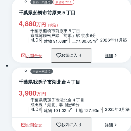
新築一戸建て
新価格 7/31
千葉県船橋市前原東５丁目
4,880
万円
（税込）
千葉県船橋市前原東５丁目
京成電鉄松戸線「前原」駅 徒歩9分
4LDK
2026年11月築
2
2
建物 91.08m
土地 80.65m
お問合せ
詳細
お気に入り
1 / 0
間取り
中古一戸建て
千葉県我孫子市湖北台４丁目
3,980
万円
千葉県我孫子市湖北台４丁目
成田線「湖北」駅 徒歩9分
4LDK
2025年3月築
2
2
建物 101.02m
土地 127.93m
お問合せ
詳細
お気に入り
1 / 0
間取り