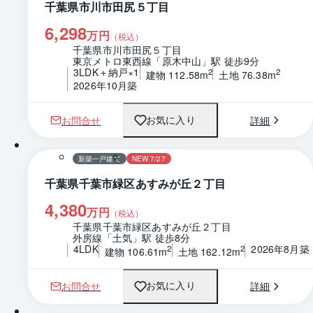
千葉県市川市田尻５丁目
6,298
万円
（税込）
千葉県市川市田尻５丁目
東京メトロ東西線「原木中山」駅 徒歩9分
3LDK＋納戸×1
2
2
建物 112.58m
土地 76.38m
2026年10月築
お問合せ
詳細
お気に入り
1 / 0
間取り
新築一戸建て
NEW 7/27
千葉県千葉市緑区あすみが丘２丁目
4,380
万円
（税込）
千葉県千葉市緑区あすみが丘２丁目
外房線「土気」駅 徒歩8分
4LDK
2026年8月築
2
2
建物 106.61m
土地 162.12m
お問合せ
詳細
お気に入り
1 / 0
間取り