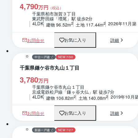
4,790
万円
（税込）
千葉県柏市加賀３丁目
東武野田線「増尾」駅 徒歩2分
4LDK
2026年11月築
2
2
建物 96.52m
土地 117.44m
お問合せ
詳細
お気に入り
1 / 0
間取り
中古一戸建て
NEW 7/30
千葉県鎌ケ谷市丸山１丁目
3,780
万円
千葉県鎌ケ谷市丸山１丁目
京成電鉄松戸線「鎌ヶ谷大仏」駅 徒歩7分
4LDK
2019年10月
2
2
建物 106.82m
土地 140.08m
お問合せ
詳細
お気に入り
1 / 0
間取り
新築一戸建て
NEW 7/27