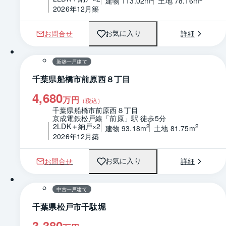
建物 113.02m
土地 78.16m
2026年12月築
お問合せ
詳細
お気に入り
1 / 0
間取り
新築一戸建て
千葉県船橋市前原西８丁目
4,680
万円
（税込）
千葉県船橋市前原西８丁目
京成電鉄松戸線「前原」駅 徒歩5分
2LDK＋納戸×2
2
2
建物 93.18m
土地 81.75m
2026年12月築
お問合せ
詳細
お気に入り
1 / 0
間取り
中古一戸建て
千葉県松戸市千駄堀
3,380