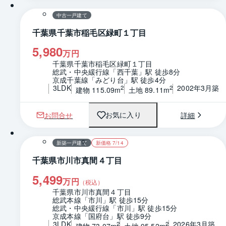
中古一戸建て
千葉県千葉市稲毛区緑町１丁目
5,980
万円
千葉県千葉市稲毛区緑町１丁目
総武・中央緩行線「西千葉」駅 徒歩8分
京成千葉線「みどり台」駅 徒歩4分
3LDK
2002年3月築
2
2
建物 115.09m
土地 89.11m
お問合せ
詳細
お気に入り
1 / 0
間取り
新築一戸建て
新価格 7/14
千葉県市川市真間４丁目
5,499
万円
（税込）
千葉県市川市真間４丁目
総武本線「市川」駅 徒歩15分
総武・中央緩行線「市川」駅 徒歩15分
京成本線「国府台」駅 徒歩9分
3LDK
2026年3月築
2
2
建物 73.07m
土地 95.52m