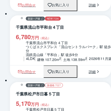
お問合せ
詳細
お気に入り
1 / 0
間取り
新築一戸建て
NEW 7/26
千葉県流山市平和台４丁目
6,780
万円
（税込）
千葉県流山市平和台４丁目
つくばエクスプレス「流山セントラルパーク」駅 徒歩
分
流鉄流山線「平和台」駅 徒歩9分
4LDK
2026年11月
2
2
建物 107.20m
土地 138.59m
お問合せ
詳細
お気に入り
1 / 0
間取り
新築一戸建て
新価格 7/27
千葉県松戸市日暮５丁目
5,170
万円
（税込）
千葉県松戸市日暮５丁目