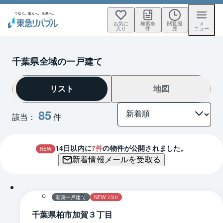
お気に
検索条
閲覧履
メ
入り
件
歴
ニュー
千葉県全域の一戸建て
リスト
地図
85
該当：
件
14
日以内に
7
件
の物件が公開されました。
NEW
新着情報メールを受取る
1 / 0
間取り
新築一戸建て
NEW 7/30
千葉県柏市加賀３丁目