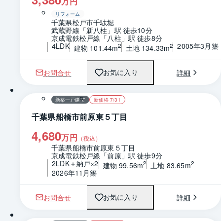
万円
リフォーム
千葉県松戸市千駄堀
武蔵野線「新八柱」駅 徒歩10分
京成電鉄松戸線「八柱」駅 徒歩8分
4LDK
2005年3月築
2
2
建物 101.44m
土地 134.33m
お問合せ
詳細
お気に入り
1 / 0
間取り
新築一戸建て
新価格 7/31
千葉県船橋市前原東５丁目
4,680
万円
（税込）
千葉県船橋市前原東５丁目
京成電鉄松戸線「前原」駅 徒歩9分
2LDK＋納戸×2
2
2
建物 99.56m
土地 83.65m
2026年11月築
お問合せ
詳細
お気に入り
1 / 0
間取り