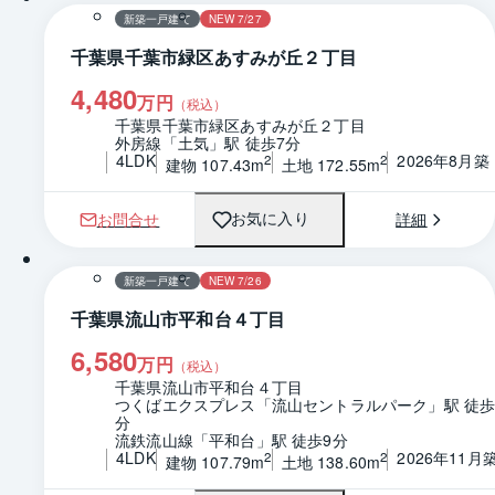
新築一戸建て
NEW 7/27
千葉県千葉市緑区あすみが丘２丁目
4,480
万円
（税込）
千葉県千葉市緑区あすみが丘２丁目
外房線「土気」駅 徒歩7分
4LDK
2026年8月築
2
2
建物 107.43m
土地 172.55m
お問合せ
詳細
お気に入り
1 / 0
間取り
新築一戸建て
NEW 7/26
千葉県流山市平和台４丁目
6,580
万円
（税込）
千葉県流山市平和台４丁目
つくばエクスプレス「流山セントラルパーク」駅 徒歩
分
流鉄流山線「平和台」駅 徒歩9分
4LDK
2026年11月
2
2
建物 107.79m
土地 138.60m