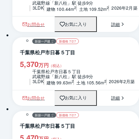
武蔵野線「新八柱」駅 徒歩9分
3LDK
2026年2月築
2
2
建物 100.44m
土地 109.52m
お問合せ
詳細
お気に入り
1 / 0
間取り
新築一戸建て
新価格 7/27
千葉県松戸市日暮５丁目
5,370
万円
（税込）
千葉県松戸市日暮５丁目
武蔵野線「新八柱」駅 徒歩9分
3LDK
2026年2月築
2
2
建物 99.63m
土地 105.56m
お問合せ
詳細
お気に入り
1 / 0
間取り
新築一戸建て
新価格 7/27
千葉県松戸市日暮５丁目
5,470
万円
（税込）