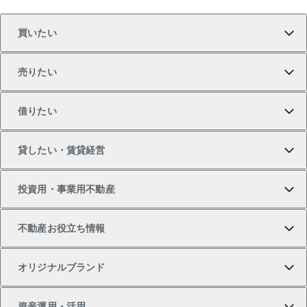
買いたい
売りたい
買いたいTOP
借りたい
マンションの購入
売りたいTOP
貸したい・賃貸経営
新築・分譲マンションの購入
マンションの売却・査定
借りたいTOP
投資用・事業用不動産
中古マンションの購入
一戸建ての売却・査定
物件を借りる
貸したいTOP
不動産お役立ち情報
一戸建ての購入
土地の売却・査定
オフィス・店舗の賃貸
無料賃料査定
投資用・事業用不動産TOP
オリジナルブランド
新築一戸建ての購入
スピードAI査定
借りるときの流れ
マンション賃料データ
投資用不動産
不動産お役立ち情報
資産運用・活用