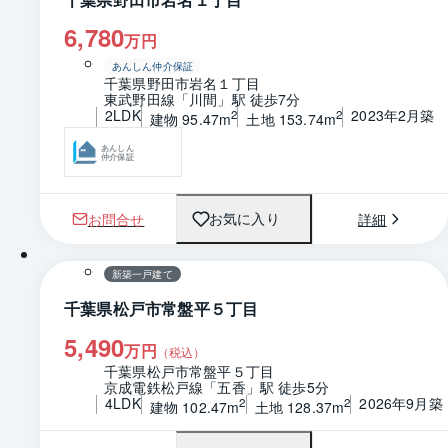
6,780
万円
あんしん仲介保証
千葉県野田市岩名１丁目
東武野田線「川間」駅 徒歩7分
2LDK
2023年2月築
2
2
建物 95.47m
土地 153.74m
あんしん
仲介保証
お問合せ
詳細
お気に入り
1 / 0
間取り
新築一戸建て
千葉県松戸市常盤平５丁目
5,490
万円
（税込）
千葉県松戸市常盤平５丁目
京成電鉄松戸線「五香」駅 徒歩5分
4LDK
2026年9月築
2
2
建物 102.47m
土地 128.37m