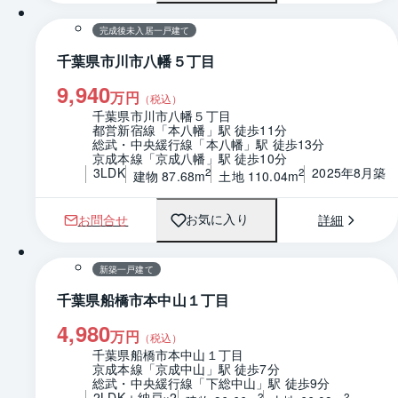
完成後未入居一戸建て
千葉県市川市八幡５丁目
9,940
万円
（税込）
千葉県市川市八幡５丁目
都営新宿線「本八幡」駅 徒歩11分
総武・中央緩行線「本八幡」駅 徒歩13分
京成本線「京成八幡」駅 徒歩10分
3LDK
2025年8月築
2
2
建物 87.68m
土地 110.04m
お問合せ
詳細
お気に入り
1 / 0
間取り
新築一戸建て
千葉県船橋市本中山１丁目
4,980
万円
（税込）
千葉県船橋市本中山１丁目
京成本線「京成中山」駅 徒歩7分
総武・中央緩行線「下総中山」駅 徒歩9分
2LDK＋納戸×2
2
2