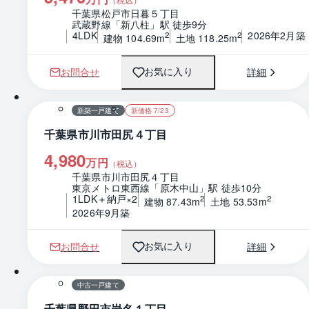
千葉県松戸市日暮５丁目
武蔵野線「新八柱」駅 徒歩9分
4LDK
2026年2月築
2
2
建物 104.69m
土地 118.25m
お問合せ
詳細
お気に入り
1 / 0
間取り
新築一戸建て
新価格 7/23
千葉県市川市田尻４丁目
4,980
万円
（税込）
千葉県市川市田尻４丁目
東京メトロ東西線「原木中山」駅 徒歩10分
1LDK＋納戸×2
2
2
建物 87.43m
土地 53.53m
2026年9月築
お問合せ
詳細
お気に入り
1 / 0
間取り
中古一戸建て
千葉県野田市岩名１丁目