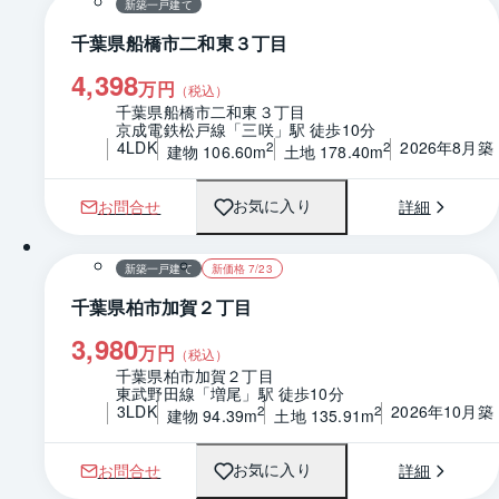
新築一戸建て
千葉県船橋市二和東３丁目
4,398
万円
（税込）
千葉県船橋市二和東３丁目
京成電鉄松戸線「三咲」駅 徒歩10分
4LDK
2026年8月築
2
2
建物 106.60m
土地 178.40m
お問合せ
詳細
お気に入り
1 / 0
間取り
新築一戸建て
新価格 7/23
千葉県柏市加賀２丁目
3,980
万円
（税込）
千葉県柏市加賀２丁目
東武野田線「増尾」駅 徒歩10分
3LDK
2026年10月築
2
2
建物 94.39m
土地 135.91m
お問合せ
詳細
お気に入り
1 / 0
間取り