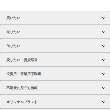
買いたい
売りたい
買いたいTOP
借りたい
マンションの購入
売りたいTOP
貸したい・賃貸経営
新築・分譲マンションの購入
マンションの売却・査定
借りたいTOP
投資用・事業用不動産
中古マンションの購入
一戸建ての売却・査定
物件を借りる
貸したいTOP
不動産お役立ち情報
一戸建ての購入
土地の売却・査定
オフィス・店舗の賃貸
無料賃料査定
投資用・事業用不動産TOP
オリジナルブランド
新築一戸建ての購入
スピードAI査定
借りるときの流れ
マンション賃料データ
投資用不動産
不動産お役立ち情報