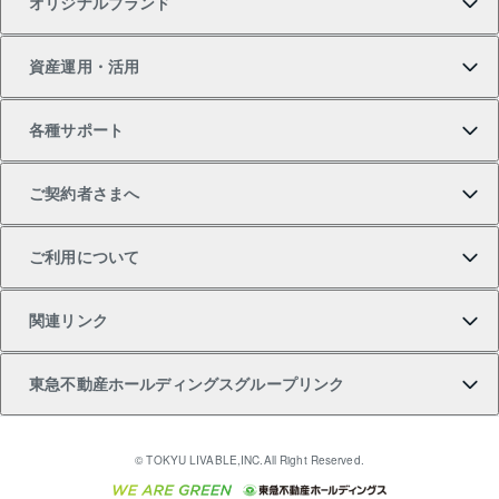
オリジナルブランド
新築一戸建ての購入
スピードAI査定
借りるときの流れ
マンション賃料データ
投資用不動産
不動産お役立ち情報
資産運用・活用
中古一戸建ての購入
不動産売却について
借りるガイド
賃貸管理プラン
事業用不動産
不動産AIアドバイザー Tellus Talk
当社売主リノベーションマンション
各種サポート
一棟リノベーションマンション L`GENTE（ルジェン
土地の購入
不動産査定について
リロケーションについて
マンション投資
マンションライブラリー
等価交換事業
テ）
ご契約者さまへ
不動産購入の流れ
売却サービス
貸すときの流れ
投資用マンション
人気マンションランキング
区分リノベーションマンション Lideas（リディアス）
不動産M&A
シニア向けサポート
ご利用について
投資用一棟レジデンスWELL SQUARE（ウェルスクエ
注目キーワード物件特集
不動産売却の流れ
貸すガイド
マンション一棟
暮らしに役立つ不動産メディア 「Lnote」
アセットマネジメント・出資
相続サポート
ご契約者さまサポートメニュー
ア）
関連リンク
購入ガイド
不動産買換えの流れ
アパート経営
不動産相場・不動産価格情報
不動産小口投資 LEGACIA（レガシア）
リフォームサポート
ご紹介・再契約特典
本人確認に関するお客様へのお願い
東急不動産ホールディングスグループリンク
売却ガイド
アパート投資用物件
不動産売却FAQ
入居者様専用-各種ご案内（賃貸）
金融商品取引について
すまいValue
多言語対応
English
繁体中文
簡体中文
これからご結婚される方に東急百貨店のブライダルク
© TOKYU LIVABLE,INC.All Right Reserved.
収益物件
不動産コラム・ニュース
東急こすもす会「こすもすWeb」
東急リバブル ソーシャルメディアポリシー
東急不動産
ラブ