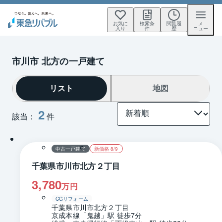
お気に
検索条
閲覧履
メ
入り
件
歴
ニュー
市川市 北方の一戸建て
リスト
地図
2
該当：
件
1 / 0
間取り
中古一戸建て
新価格 8/9
千葉県市川市北方２丁目
3,780
万円
CGリフォーム
千葉県市川市北方２丁目
京成本線「鬼越」駅 徒歩7分