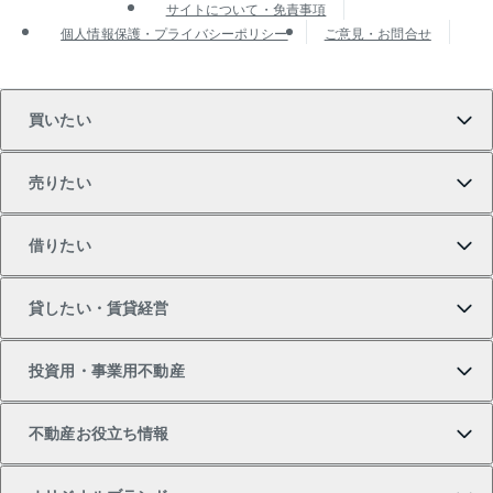
サイトについて・免責事項
個人情報保護・プライバシーポリシー
ご意見・お問合せ
買いたい
売りたい
買いたいTOP
借りたい
マンションの購入
売りたいTOP
貸したい・賃貸経営
新築・分譲マンションの購入
マンションの売却・査定
借りたいTOP
投資用・事業用不動産
中古マンションの購入
一戸建ての売却・査定
物件を借りる
貸したいTOP
不動産お役立ち情報
一戸建ての購入
土地の売却・査定
オフィス・店舗の賃貸
無料賃料査定
投資用・事業用不動産TOP