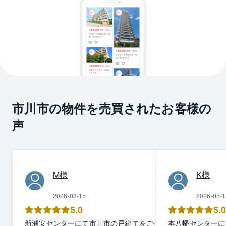
市川市の物件を売買されたお客様の
声
M
様
K
様
2026-03-15
2026-05-1
5.0
5.
新浦安
センター
にて
市川市
の
戸建て
を
ご売却
本八幡
センター
に