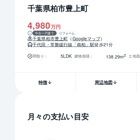
千葉県柏市豊上町
4,980
万円
中古一戸建て
リフォーム
千葉県
柏市
豊上町
（
Googleマップ
）
千代田・常磐緩行線
「南柏」駅
徒歩21分
2
5LDK
間取り
：
建物面積
：
土地面
138.29m
特徴
周辺地図
月々の支払い目安