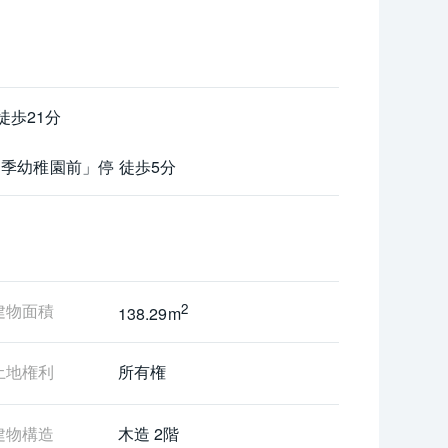
徒歩21分
四季幼稚園前」停 徒歩5分
スペース有り。
建物面積
2
138.29m
土地権利
所有権
建物構造
木造 2階