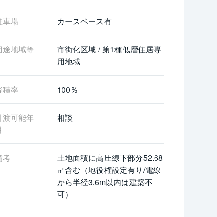
や不動産ご購入の流れ、住宅ローンのこと、購
駐車場
カースペース有
なことでも構いませんので、気になる点などご
。お待ちしております。
用途地域等
市街化区域 / 第1種低層住居専
用地域
容積率
100％
引渡可能年
相談
月
備考
土地面積に高圧線下部分52.68
㎡含む（地役権設定有り/電線
から半径3.6m以内は建築不
可）