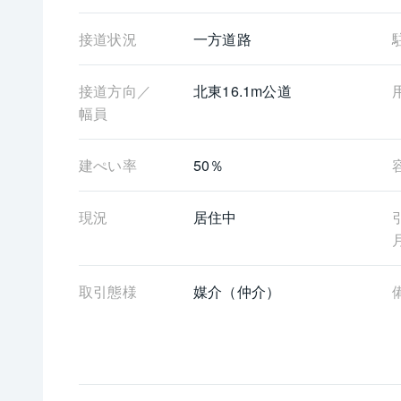
《担当者より一言》
・こちらのお住まいのご紹介と併せて、周辺環境
接道状況
一方道路
入にかかる諸費用などのご案内も可能です。些細
ざいましたらいつでもお気軽にお問合せください
接道方向／
北東16.1m公道
幅員
建ぺい率
50％
現況
居住中
取引態様
媒介（仲介）