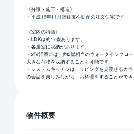
《分譲・施工・構造》
・平成16年11月築住友不動産の注文住宅です。
《室内の特徴》
・LDKは約17畳あります。
・各居室に収納があります。
・2階洋室には、約3畳相当のウォークインクロ
大きな荷物を収納することも可能です。
・システムキッチンは、リビングを見渡せるカウ
の会話を楽しみながら、お料理をすることができ
だけ軽減してくれます。
・1.25坪タイプの浴室です。
・リビングダイニング部分には足元から温まる床
・24時間換気システムを採用しています。
物件概要
・窓ガラスは、全てペアガラスを採用しています
・南東側にお庭があり、リビングおよび和室から