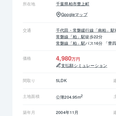
《リフォーム内容》
所在地
千葉県
柏市
豊上町
・エネファーム新規取付（2018年7月）
Googleマップ
・ビルトイン食洗器交換（2021年10月）
・浴室乾燥機新規取付（2020年9月）
・3口ガスコンロ交換（2018年5月）
交通
千代田・常磐緩行線
「南柏」駅
・台所水栓交換（2018年3月）
常磐線
「柏」駅
徒歩22分
・TVモニターホン新規取付（2023年4月）
常磐線
「柏」駅
バス16分 「豊
《駐車場》
4,980
価格
万円
・セカンドカーや来客用にうれしい2台分のカー
支払額シミュレーション
《リビングメッセージ》
・マミーマート 柏旭町店（約770ｍ）
間取り
5LDK
・セブン-イレブン 柏旭町８丁目店（約290ｍ）
・ドラッグストアコスモス 南柏店（約810ｍ）
土地面積
2
公簿204.95m
・柏市立旭小学校（約420ｍ）
・柏市立豊四季中学校（約780ｍ）
築年月
2004年11月