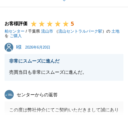
し上げます。
5
お客様評価
柏センター
/ 千葉県
流山市
（
流山セントラルパーク駅
）の
土地
閉じる
を
ご購入
I様
I様
2026年6月20日
非常にスムーズに進んだ
売買当日も非常にスムーズに進んだ。
東急リバブル
センターからの返答
この度は弊社仲介にてご契約いただきまして誠にあり
がとうございました。
I様の迅速なご対応とご準備のおかげで終始スムーズ