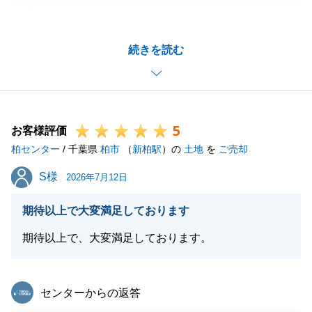
選びいただき、誠にありがとうございました。
F様のお役に立てましたこと、大変嬉しく思います。
続きを読む
今後も私でお役に立てる事がございましたら、いつで
もお気軽にご相談下さいませ。
引き続きよろしくお願い申し上げます。
5
お客様評価
柏センター
/ 千葉県
柏市
（
新柏駅
）の
土地
を
ご売却
閉じる
S様
S様
2026年7月12日
期待以上で大変満足しております
期待以上で、大変満足しております。
東急リバブル
センターからの返答