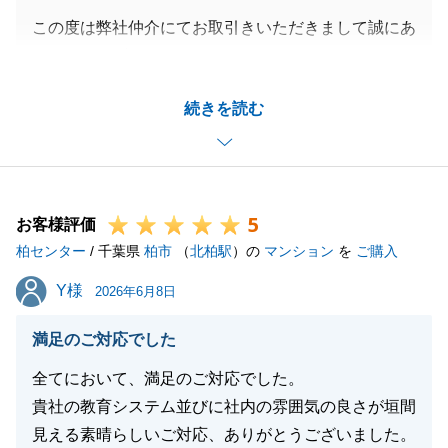
この度は弊社仲介にてお取引きいただきまして誠にあ
りがとうございました。
A様のご協力のおかげで最後までスムーズにお取引を
続きを読む
進めることができましたこと、重ねて御礼申し上げま
す。
今後も不動産に関するご相談やお困り事等がございま
したら、いつでもお気軽にご相談いただけますと幸い
5
です。
お客様評価
柏センター
何卒宜しくお願い申し上げます。
/ 千葉県
柏市
（
北柏駅
）の
マンション
を
ご購入
Y様
Y様
2026年6月8日
閉じる
満足のご対応でした
全てにおいて、満足のご対応でした。
貴社の教育システム並びに社内の雰囲気の良さが垣間
見える素晴らしいご対応、ありがとうございました。