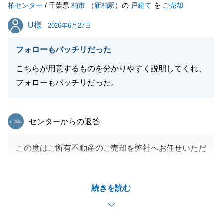
柏センター
/ 千葉県
柏市
（
新柏駅
）の
戸建て
を
ご売却
閉じる
U様
U様
2026年6月27日
フォローもバッチリだった
こちらが用意するものを分かりやすく説明してくれ、
フォローもバッチリだった。
東急リバブル
センターからの返答
この度はご所有不動産のご売却を弊社へお任せいただ
きまして、誠にありがとうございました。
いただきましたお褒めの言葉を励みに、より一層精進
続きを読む
してまいります。
これからもご不明な点やご依頼事項等がございました
ら、いつでもお気軽にお申し付けくださいませ。