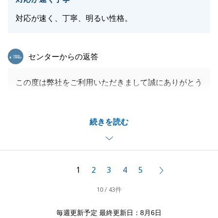
対応が速く、丁寧、明るい性格。
閉じる
東急リバブル
センターからの返答
この度は弊社をご利用いただきまして誠にありがとう
ございました。
新規で販売開始したばかりの一戸建をタイミング良く
続きを読む
ご紹介でき、他のお客様もご検討されている中で、S
様がすぐにご内覧・お申込みいただきましたお陰でご
契約に至ることができました。
ご契約後のお手続きからお引渡しまでスムーズに進め
1
2
3
4
5
次へ
る事ができたのも、S様のご協力あってこそだと思っ
10 / 43件
ております。
これからも何かお手伝いできる事がございましたら、
毎週更新予定 最終更新日：8月6日