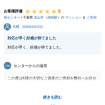
今後とも宜しくお願い申し上げます。
5
お客様評価
柏センター
/ 千葉県
流山市
（
南柏駅
）の
マンション
を
ご売却
閉じる
K様
K様
2026年6月22日
対応が早く好感が持てました
対応が早く、好感が持てました。
東急リバブル
センターからの返答
この度はK様の大切なご資産のご売却を弊社へお任せ
頂きまして誠にありがとうございました。
無事にお引渡しを迎えることができましたのも、K様
続きを読む
のご協力・ご理解あってこそだと思っております。
今後のK様の益々のご健勝・ご多幸を心よりお祈り申