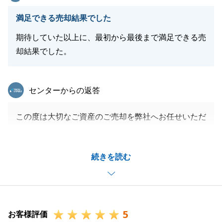
閉じる
満足できる売却結果でした
期待していた以上に、最初から最後まで満足できる売
却結果でした。
東急リバブル
センターからの返答
この度は大切なご資産のご売却を弊社へお任せいただ
き、誠にありがとうございました。
無事にお引渡しを迎える事ができましたのも、K様に
続きを読む
いつも迅速かつ丁寧にご対応いただきましたお陰だと
思っております。
K様の今後の益々のご健勝とご多幸を心よりお祈り申
し上げます。
5
お客様評価