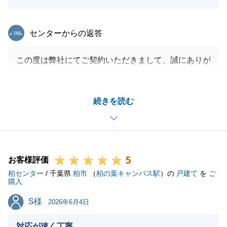
東急リバブル
センターからの返答
この度は弊社にてご契約いただきまして、誠にありが
とうございました。
お褒めのお言葉を頂戴しました事、重ねて御礼申し上
続きを読む
げます。
お住み替えのタイミングでY様のご希望条件に合うお
部屋がちょうど販売されており、ご成約に至りました
こと、Y様にお喜びいただけましたことは、私にとっ
5
ても喜ばしい限りです。
お客様評価
柏センター
これからもお力になれることがございましたら、いつ
/ 千葉県
柏市
（
柏の葉キャンパス駅
）の
戸建て
を
ご
購入
でもお気軽にご連絡下さい。
S様
S様
今後とも何卒よろしくお願い申し上げます。
2026年6月4日
対応が速く丁寧