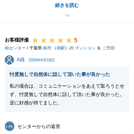
続きを読む
にお取引を進めることができましたこと、心より感謝
申し上げます。
今後も何かお困り事やご不明な点等がございました
ら、いつでもお気軽にご連絡下さいませ。
5
引き続き何卒よろしくお願い申し上げます。
お客様評価
柏センター
/ 千葉県
柏市
（
柏駅
）の
マンション
を
ご売却
A様
A様
2026年6月19日
閉じる
忖度無しで自然体に話して頂いた事が良かった
私の場合は、コミュニケーションをあえて取ろうとせ
ず、忖度無しで自然体に話して頂いた事が良かった。
逆に好感が持てました。
東急リバブル
センターからの返答