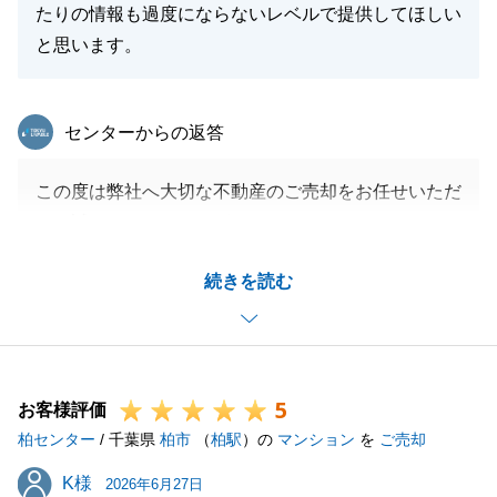
たりの情報も過度にならないレベルで提供してほしい
と思います。
東急リバブル
センターからの返答
この度は弊社へ大切な不動産のご売却をお任せいただ
き、誠にありがとうございました。
ご相談をいただいてからの約1年間、F様には多大な
続きを読む
るご協力を賜りました。
おかげさまで無事にお引渡しを迎えられましたこと、
心より嬉しく存じます。
これからも私でお役に立てる事がございましたら、い
5
つでもお気軽にご連絡下さいませ。
お客様評価
柏センター
今後とも何卒よろしくお願い申し上げます。
/ 千葉県
柏市
（
柏駅
）の
マンション
を
ご売却
K様
K様
2026年6月27日