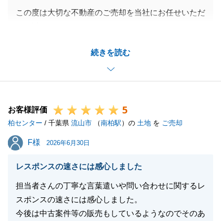
この度は大切な不動産のご売却を当社にお任せいただ
き、誠にありがとうございました。
無事にお引渡しを迎えられましたことを心より嬉しく
続きを読む
思います。
また、期待以上のお取引だったとのお褒めのお言葉を
いただき、身に余る光栄でございます。
今後も不動産に関することや、そのほか何かお困り事
5
等がございましたら、いつでもお気軽にお声がけいた
お客様評価
柏センター
だけますと幸いです。
/ 千葉県
流山市
（
南柏駅
）の
土地
を
ご売却
今後ともどうぞよろしくお願いいたします。
F様
F様
2026年6月30日
レスポンスの速さには感心しました
閉じる
担当者さんの丁寧な言葉遣いや問い合わせに関するレ
スポンスの速さには感心しました。
今後は中古案件等の販売もしているようなのでそのあ