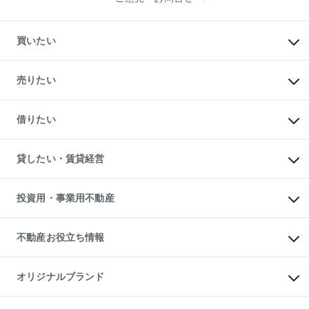
買いたい
マンションの購入
新築・分譲マンションの購入
売りたい
中古マンションの購入
一戸建ての購入
マンションの売却・査定
新築一戸建ての購入
一戸建ての売却・査定
借りたい
中古一戸建ての購入
土地の売却・査定
土地の購入
スピードAI査定
不動産購入の流れ
物件を借りる
不動産売却について
注目キーワード物件特集
オフィス・店舗の賃貸
貸したい・賃貸経営
不動産査定について
購入ガイド
借りるときの流れ
売却サービス
借りるガイド
不動産売却の流れ
無料賃料査定
多言語対応
不動産買換えの流れ
マンション賃料データ
投資用・事業用不動産
売却ガイド
賃貸管理プラン
English
繁体中文
簡体中文
リロケーションについて
投資用不動産
貸すときの流れ
事業用不動産
不動産お役立ち情報
貸すガイド
マンション投資
投資用マンション
不動産AIアドバイザー Tellus Talk
マンション一棟
マンションライブラリー
オリジナルブランド
アパート経営
人気マンションランキング
アパート投資用物件
暮らしに役立つ不動産メディア

収益物件
当社売主リノベーションマンション
「Lnote」