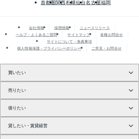
首都圏
関西
札幌
仙台
名古屋
福岡
会社情報
採用情報
ニュースリリース
ヘルプ・よくあるご質問
サイトマップ
各種お問合せ
サイトについて・免責事項
個人情報保護・プライバシーポリシー
ご意見・お問合せ
買いたい
売りたい
買いたいTOP
借りたい
マンションの購入
売りたいTOP
貸したい・賃貸経営
新築・分譲マンションの購入
マンションの売却・査定
借りたいTOP