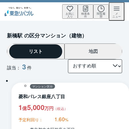
お気に
検索条
閲覧履
メ
入り
件
歴
ニュー
新橋駅 の区分マンション（建物）
リスト
地図
3
該当：
件
1 / 0
間取り
マンション区分
菱和パレス銀座八丁目
1
5,000
億
万円
（税込）
1.60
予定利回り：
%