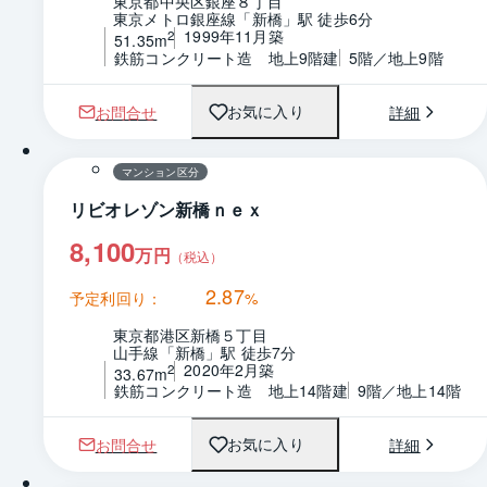
東京都中央区銀座８丁目
東京メトロ銀座線「新橋」駅 徒歩6分
1999年11月築
2
51.35m
鉄筋コンクリート造　地上9階建
5階／地上9階
お問合せ
詳細
お気に入り
1 / 0
間取り
マンション区分
リビオレゾン新橋ｎｅｘ
8,100
万円
（税込）
2.87
予定利回り：
%
東京都港区新橋５丁目
山手線「新橋」駅 徒歩7分
2020年2月築
2
33.67m
鉄筋コンクリート造　地上14階建
9階／地上14階
お問合せ
詳細
お気に入り
1 / 0
間取り