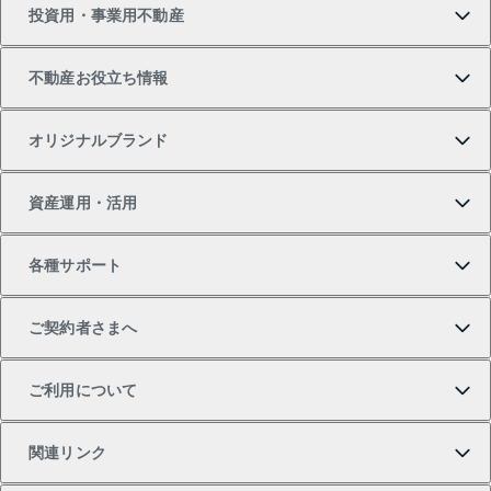
投資用・事業用不動産
中古マンションの購入
一戸建ての売却・査定
物件を借りる
貸したいTOP
不動産お役立ち情報
一戸建ての購入
土地の売却・査定
オフィス・店舗の賃貸
無料賃料査定
投資用・事業用不動産TOP
オリジナルブランド
新築一戸建ての購入
スピードAI査定
借りるときの流れ
マンション賃料データ
投資用不動産
不動産お役立ち情報
資産運用・活用
中古一戸建ての購入
不動産売却について
借りるガイド
賃貸管理プラン
事業用不動産
不動産AIアドバイザー Tellus Talk
当社売主リノベーションマンション
各種サポート
一棟リノベーションマンション L`GENTE（ルジェン
土地の購入
不動産査定について
リロケーションについて
マンション投資
マンションライブラリー
等価交換事業
テ）
ご契約者さまへ
不動産購入の流れ
売却サービス
貸すときの流れ
投資用マンション
人気マンションランキング
区分リノベーションマンション Lideas（リディアス）
不動産M&A
シニア向けサポート
ご利用について
投資用一棟レジデンスWELL SQUARE（ウェルスクエ
注目キーワード物件特集
不動産売却の流れ
貸すガイド
マンション一棟
暮らしに役立つ不動産メディア 「Lnote」
アセットマネジメント・出資
相続サポート
ご契約者さまサポートメニュー
ア）
関連リンク
購入ガイド
不動産買換えの流れ
アパート経営
不動産相場・不動産価格情報
不動産小口投資 LEGACIA（レガシア）
リフォームサポート
ご紹介・再契約特典
本人確認に関するお客様へのお願い