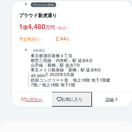
マンション区分
プラウド新虎通り
1
4,480
億
万円
（税込）
2.44
予定利回り：
%
当社売主
東京都港区新橋４丁目
都営三田線「内幸町」駅 徒歩6分
山手線「新橋」駅 徒歩7分
東京メトロ銀座線「新橋」駅 徒歩8分
2022年3月築
2
45.60m
鉄筋コンクリート造　地上18階 地下1階建
7階／地上18階 地下1階
お問合せ
詳細
お気に入り