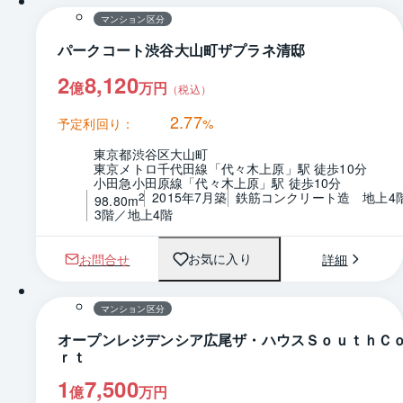
マンション区分
パークコート渋谷大山町ザプラネ清邸
2
8,120
億
万円
（税込）
2.77
予定利回り：
%
東京都渋谷区大山町
東京メトロ千代田線「代々木上原」駅 徒歩10分
小田急小田原線「代々木上原」駅 徒歩10分
2015年7月築
鉄筋コンクリート造　地上4
2
98.80m
3階／地上4階
お問合せ
詳細
お気に入り
1 / 0
間取り
マンション区分
オープンレジデンシア広尾ザ・ハウスＳｏｕｔｈＣ
ｒｔ
1
7,500
億
万円