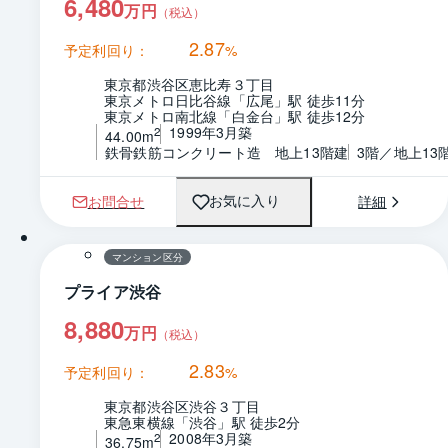
6,480
万円
（税込）
2.87
予定利回り：
%
東京都渋谷区恵比寿３丁目
東京メトロ日比谷線「広尾」駅 徒歩11分
東京メトロ南北線「白金台」駅 徒歩12分
1999年3月築
2
44.00m
鉄骨鉄筋コンクリート造　地上13階建
3階／地上13
お問合せ
詳細
お気に入り
間取り
マンション区分
プライア渋谷
8,880
万円
（税込）
2.83
予定利回り：
%
東京都渋谷区渋谷３丁目
東急東横線「渋谷」駅 徒歩2分
2008年3月築
2
36.75m