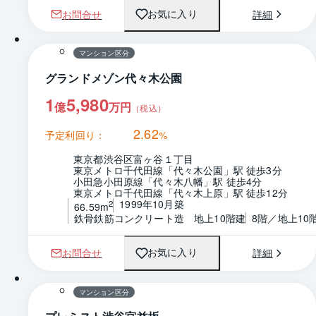
お問合せ
詳細
お気に入り
1 / 0
間取り
マンション区分
グランドメゾン代々木公園
1
5,980
億
万円
（税込）
2.62
予定利回り：
%
東京都渋谷区富ヶ谷１丁目
東京メトロ千代田線「代々木公園」駅 徒歩3分
小田急小田原線「代々木八幡」駅 徒歩4分
東京メトロ千代田線「代々木上原」駅 徒歩12分
1999年10月築
2
66.59m
鉄骨鉄筋コンクリート造　地上10階建
8階／地上10
お問合せ
詳細
お気に入り
1 / 0
間取り
マンション区分