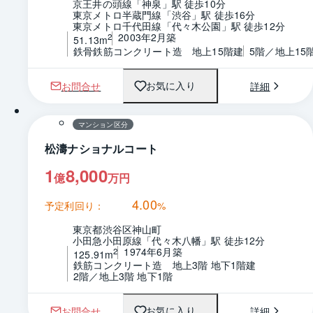
京王井の頭線「神泉」駅 徒歩10分
東京メトロ半蔵門線「渋谷」駅 徒歩16分
東京メトロ千代田線「代々木公園」駅 徒歩12分
2003年2月築
2
51.13m
鉄骨鉄筋コンクリート造　地上15階建
5階／地上15
お問合せ
詳細
お気に入り
1 / 0
間取り
マンション区分
松濤ナショナルコート
1
8,000
億
万円
4.00
予定利回り：
%
東京都渋谷区神山町
小田急小田原線「代々木八幡」駅 徒歩12分
1974年6月築
2
125.91m
鉄筋コンクリート造　地上3階 地下1階建
2階／地上3階 地下1階
お問合せ
詳細
お気に入り