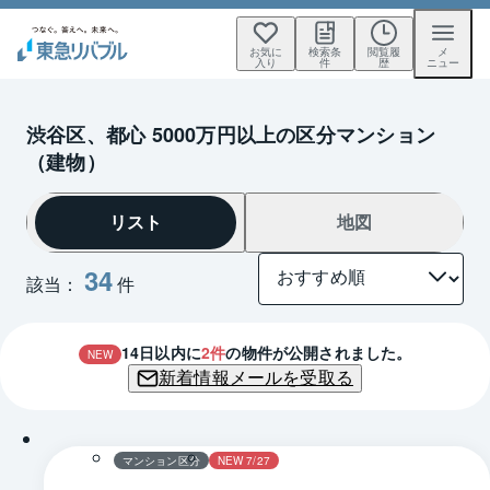
お気に
検索条
閲覧履
メ
入り
件
歴
ニュー
渋谷区、都心 5000万円以上の区分マンション
（建物）
リスト
地図
34
該当：
件
14
日以内に
2
件
の物件が公開されました。
NEW
新着情報メールを受取る
1 / 0
間取り
マンション区分
NEW 7/27