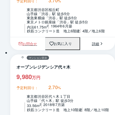
3.70
予定利回り：
%
東京都渋谷区桜丘町
山手線「渋谷」駅 徒歩5分
東急東横線「渋谷」駅 徒歩5分
東京メトロ銀座線「渋谷」駅 徒歩5分
1964年6月築
2
内法61.75m
鉄筋コンクリート造　地上6階建
4階／地上6階
お問合せ
詳細
お気に入り
1 / 0
間取り
マンション区分
オープンレジデンシア代々木
9,980
万円
2.70
予定利回り：
%
東京都渋谷区代々木１丁目
山手線「代々木」駅 徒歩3分
2018年7月築
2
33.56m
鉄筋コンクリート造　地上10階建
8階／地上10階