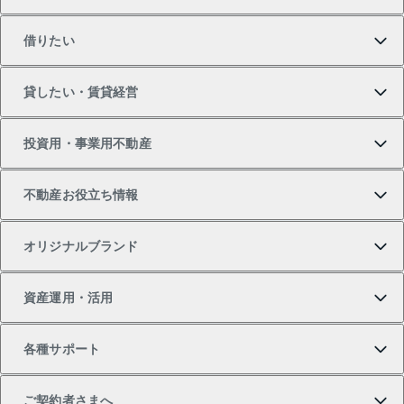
買いたいTOP
借りたい
マンションの購入
売りたいTOP
貸したい・賃貸経営
新築・分譲マンションの購入
マンションの売却・査定
借りたいTOP
投資用・事業用不動産
中古マンションの購入
一戸建ての売却・査定
物件を借りる
貸したいTOP
不動産お役立ち情報
一戸建ての購入
土地の売却・査定
オフィス・店舗の賃貸
無料賃料査定
投資用・事業用不動産TOP
オリジナルブランド
新築一戸建ての購入
スピードAI査定
借りるときの流れ
マンション賃料データ
投資用不動産
不動産お役立ち情報
資産運用・活用
中古一戸建ての購入
不動産売却について
借りるガイド
賃貸管理プラン
事業用不動産
不動産AIアドバイザー Tellus Talk
当社売主リノベーションマンション
各種サポート
一棟リノベーションマンション L`GENTE（ルジェン
土地の購入
不動産査定について
リロケーションについて
マンション投資
マンションライブラリー
等価交換事業
テ）
ご契約者さまへ