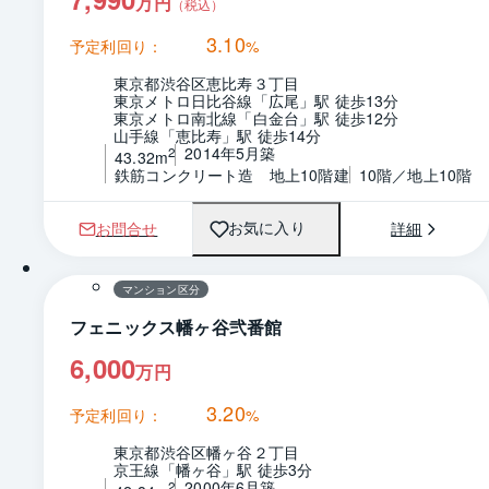
万円
（税込）
3.10
予定利回り：
%
東京都渋谷区恵比寿３丁目
東京メトロ日比谷線「広尾」駅 徒歩13分
東京メトロ南北線「白金台」駅 徒歩12分
山手線「恵比寿」駅 徒歩14分
2014年5月築
2
43.32m
鉄筋コンクリート造　地上10階建
10階／地上10階
お問合せ
詳細
お気に入り
1 / 0
間取り
マンション区分
フェニックス幡ヶ谷弐番館
6,000
万円
3.20
予定利回り：
%
東京都渋谷区幡ヶ谷２丁目
京王線「幡ヶ谷」駅 徒歩3分
2000年6月築
2