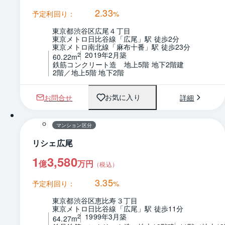
2.33
予定利回り：
%
東京都渋谷区広尾４丁目
東京メトロ日比谷線「広尾」駅 徒歩2分
東京メトロ南北線「麻布十番」駅 徒歩23分
2019年2月築
2
60.22m
鉄筋コンクリート造　地上5階 地下2階建
2階／地上5階 地下2階
お問合せ
詳細
お気に入り
1 / 0
間取り
マンション区分
リシェ広尾
1
3,580
億
万円
（税込）
3.35
予定利回り：
%
東京都渋谷区恵比寿３丁目
東京メトロ日比谷線「広尾」駅 徒歩11分
1999年3月築
2
64.27m