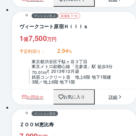
1 / 0
間取り
マンション区分
新価格 7/19
ヴィークコート原宿Ｈｉｌｌｓ
1
7,500
億
万円
2.94
予定利回り：
%
東京都渋谷区千駄ヶ谷３丁目
東京メトロ副都心線「北参道」駅 徒歩3分
2013年12月築
2
70.01m
鉄筋コンクリート造　地上6階 地下1階建
3階／地上6階 地下1階
お問合せ
詳細
お気に入り
1 / 0
間取り
マンション区分
ＺＯＯＭ恵比寿
7,990