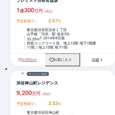
プレミスト渋谷宮益坂
1
300
億
万円
（税込）
2.67
予定利回り：
%
東京都渋谷区渋谷１丁目
山手線「渋谷」駅 徒歩3分
2014年8月築
2
33.25m
鉄筋コンクリート造　地上13階 地下1階建
11階／地上13階 地下1階
お問合せ
詳細
お気に入り
1 / 0
間取り
マンション区分
渋谷神山町レジデンス
9,200
万円
（税込）
3.52
予定利回り：
%
東京都渋谷区神山町