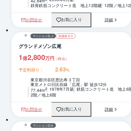
42.84m
鉄骨鉄筋コンクリート造　地上12階建
12階／地上1
お問合せ
詳細
お気に入り
1 / 0
間取り
マンション区分
新価格 8/3
グランドメゾン広尾
1
2,800
億
万円
（税込）
2.63
予定利回り：
%
東京都渋谷区恵比寿３丁目
東京メトロ日比谷線「広尾」駅 徒歩12分
1978年7月築
鉄筋コンクリート造　地上6
2
77.44m
2階／地上6階
お問合せ
詳細
お気に入り
1 / 0
間取り
マンション区分