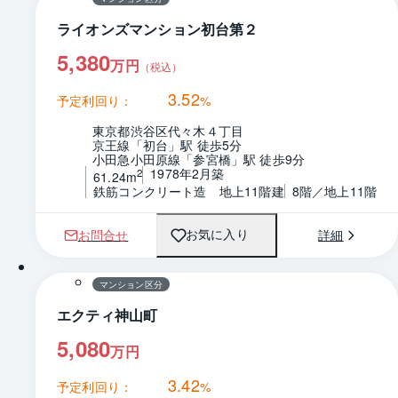
ライオンズマンション初台第２
5,380
万円
（税込）
3.52
予定利回り：
%
東京都渋谷区代々木４丁目
京王線「初台」駅 徒歩5分
小田急小田原線「参宮橋」駅 徒歩9分
1978年2月築
2
61.24m
鉄筋コンクリート造　地上11階建
8階／地上11階
お問合せ
詳細
お気に入り
1 / 0
間取り
マンション区分
エクティ神山町
5,080
万円
3.42
予定利回り：
%