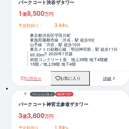
パークコート渋谷ザタワー
1
8,500
億
万円
3.44
予定利回り：
%
東京都渋谷区宇田川町
東急田園都市線「渋谷」駅 徒歩9分
山手線「渋谷」駅 徒歩10分
東京メトロ副都心線「明治神宮前」駅 徒歩11分
2020年7月築
2
65.93m
鉄筋コンクリート造　地上39階 地下4階建
15階／地上39階 地下4階
お問合せ
詳細
お気に入り
1 / 0
間取り
マンション区分
NEW 7/27
パークコート神宮北参道ザタワー
3
3,800
億
万円
1.94
予定利回り：
%