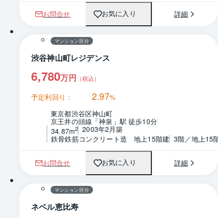
お問合せ
詳細
お気に入り
1 / 0
間取り
マンション区分
渋谷神山町レジデンス
6,780
万円
（税込）
2.97
予定利回り：
%
東京都渋谷区神山町
京王井の頭線「神泉」駅 徒歩10分
2003年2月築
2
34.87m
鉄骨鉄筋コンクリート造　地上15階建
3階／地上15
お問合せ
詳細
お気に入り
1 / 0
間取り
マンション区分
ネベル恵比寿