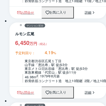
鉄骨鉄筋コンクリート造　地上13階建
11階／地上1
お問合せ
詳細
お気に入り
1 / 0
マンション区分
ルモン広尾
6,450
万円
（税込）
4.19
予定利回り：
%
東京都渋谷区広尾１丁目
山手線「恵比寿」駅 徒歩3分
東京メトロ日比谷線「恵比寿」駅 徒歩3分
東急東横線「代官山」駅 徒歩11分
1979年8月築
2
46.98m
鉄骨鉄筋コンクリート造　地上10階建
2階／地上10
お問合せ
詳細
お気に入り
1 / 0
間取り
マンション区分