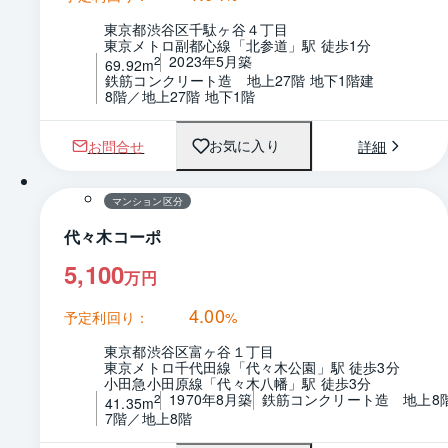
東京都渋谷区千駄ヶ谷４丁目
東京メトロ副都心線「北参道」駅 徒歩1分
2023年5月築
2
69.92m
鉄筋コンクリート造　地上27階 地下1階建
8階／地上27階 地下1階
お問合せ
詳細
お気に入り
1 / 0
マンション区分
代々木コーポ
5,100
万円
4.00
予定利回り：
%
東京都渋谷区富ヶ谷１丁目
東京メトロ千代田線「代々木公園」駅 徒歩3分
小田急小田原線「代々木八幡」駅 徒歩3分
1970年8月築
鉄筋コンクリート造　地上8
2
41.35m
7階／地上8階