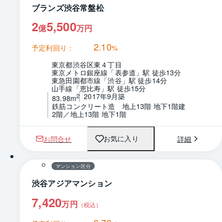
ブランズ渋谷常盤松
2
5,500
億
万円
2.10
予定利回り：
%
東京都渋谷区東４丁目
東京メトロ銀座線「表参道」駅 徒歩13分
東急田園都市線「渋谷」駅 徒歩14分
山手線「恵比寿」駅 徒歩15分
2017年9月築
2
83.98m
鉄筋コンクリート造　地上13階 地下1階建
2階／地上13階 地下1階
お問合せ
詳細
お気に入り
1 / 0
マンション区分
渋谷アジアマンション
7,420
万円
（税込）