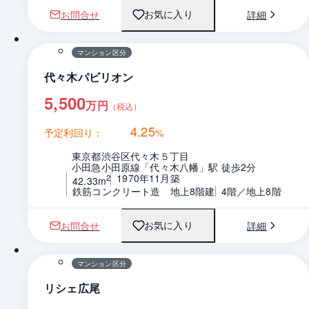
お問合せ
詳細
お気に入り
1 / 0
間取り
マンション区分
代々木パビリオン
5,500
万円
（税込）
4.25
予定利回り：
%
東京都渋谷区代々木５丁目
小田急小田原線「代々木八幡」駅 徒歩2分
1970年11月築
2
42.33m
鉄筋コンクリート造　地上8階建
4階／地上8階
お問合せ
詳細
お気に入り
1 / 0
間取り
マンション区分
リシェ広尾