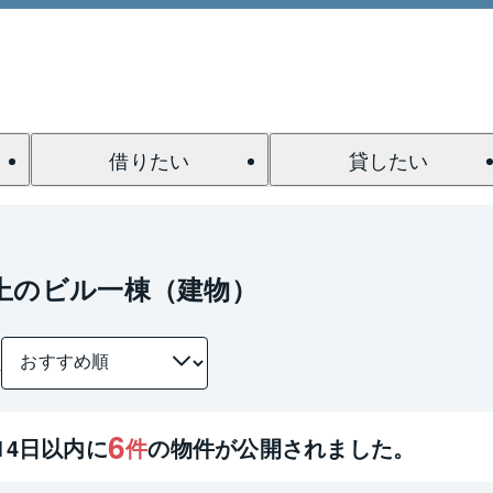
借りたい
貸したい
上のビル一棟（建物）
件
6
14
日以内に
件
の物件が公開されました。