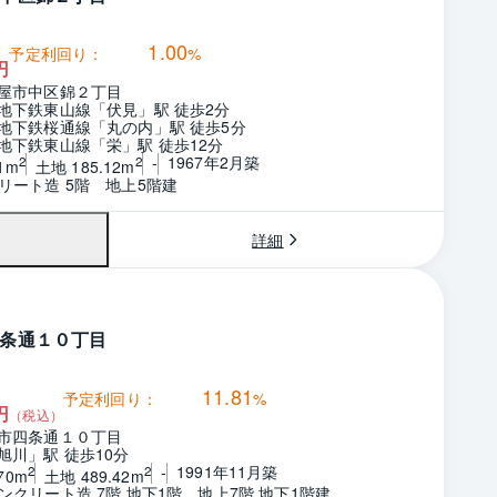
1.00
予定利回り：
%
円
屋市中区錦２丁目
地下鉄東山線「伏見」駅 徒歩2分
地下鉄桜通線「丸の内」駅 徒歩5分
地下鉄東山線「栄」駅 徒歩12分
-
1967年2月築
2
2
1m
土地 185.12m
リート造 5階　地上5階建
詳細
条通１０丁目
11.81
予定利回り：
%
円
（税込）
市四条通１０丁目
旭川」駅 徒歩10分
-
1991年11月築
2
2
70m
土地 489.42m
ンクリート造 7階 地下1階　地上7階 地下1階建