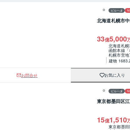
ビル一棟
N
北海道札幌市中
33
5,000
億
北海道札幌
函館本線「
札幌市営地
建物 1683.
お問合せ
お気に入り
ビル一棟
N
東京都墨田区江
15
1,510
億
東京都墨田