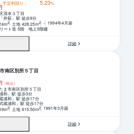
5.23
予定利回り：
%
円
区清水３丁目
「井荻」駅 徒歩9分
-
1994年4月築
2
2
24m
土地 428.25m
リート造 5階　地上5階建
詳細
市南区別所５丁目
円
（税込）
たま市南区別所５丁目
浦和」駅 徒歩3分
蔵浦和」駅 徒歩17分
武蔵浦和」駅 徒歩17分
1991年3月築
2
2
09m
土地 615.50m
詳細