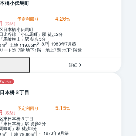
本橋小伝馬町
4.26
予定利回り：
%
円
（税込）
区日本橋小伝馬町
日比谷線「小伝馬町」駅 徒歩2分
「馬喰横山」駅 徒歩5分
8戸
1983年7月築
2
2
0m
土地 119.85m
リート造 7階 地下1階　地上7階 地下1階建
詳細
EW 7/31
日本橋３丁目
5.15
予定利回り：
%
円
（税込）
区東日本橋３丁目
「東日本橋」駅 徒歩2分
馬喰町」駅 徒歩3分
-
1973年9月築
2
2
2m
土地 79.60m