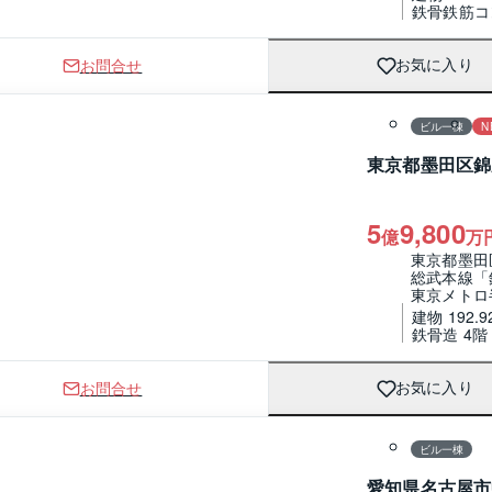
鉄骨鉄筋コ
お問合せ
お気に入り
ビル一棟
N
東京都墨田区錦
5
9,800
億
万
東京都墨田
総武本線「
東京メトロ
建物 192.9
鉄骨造 4
お問合せ
お気に入り
1 / 0
間取り
ビル一棟
愛知県名古屋市