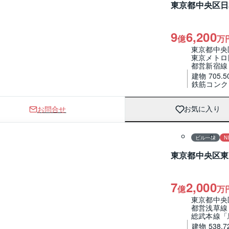
東京都中央区日
9
6,200
億
万
東京都中央
東京メトロ
都営新宿線
建物 705.5
鉄筋コンク
お問合せ
お気に入り
1 / 0
ビル一棟
N
東京都中央区東
7
2,000
億
万
東京都中央
都営浅草線
総武本線「
建物 538.7