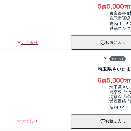
5
5,000
億
万
東京都杉並
西武新宿線
建物 1116.
鉄筋コンク
お問合せ
お気に入り
1 / 0
間取り
ビル一棟
埼玉県さいたま
6
5,000
億
万
埼玉県さい
埼京線「中
埼京線「武
武蔵野線「
建物 1212.
お問合せ
お気に入り
1 / 0
間取り