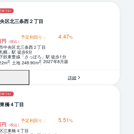
EW 7/31
央区北三条西２丁目
4.47
予定利回り：
%
万円
（税込）
市中央区北三条西２丁目
札幌」駅 徒歩6分
下鉄東豊線「さっぽろ」駅 徒歩1分
2027年8月築
2
2
22m
土地 248.90m
詳細
EW 7/31
東橋４丁目
5.51
予定利回り：
%
万円
（税込）
区江東橋４丁目