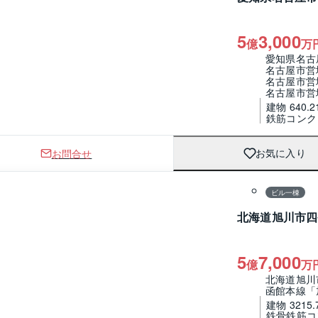
5
3,000
億
万
愛知県名古
名古屋市営
名古屋市営
名古屋市営
建物 640.2
鉄筋コンク
お問合せ
お気に入り
ビル一棟
北海道旭川市四
5
7,000
億
万
北海道旭川
函館本線「
建物 3215.
鉄骨鉄筋コ