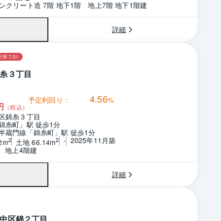
ンクリート造 7階 地下1階　地上7階 地下1階建
詳細
EW 7/31
糸３丁目
4.56
予定利回り：
%
円
（税込）
区錦糸３丁目
錦糸町」駅 徒歩1分
半蔵門線「錦糸町」駅 徒歩1分
-
2025年11月築
2
2
2m
土地 66.14m
階　地上4階建
詳細
中区錦２丁目