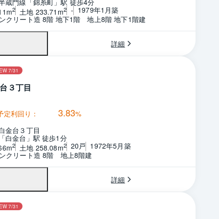
半蔵門線「錦糸町」駅 徒歩4分
-
1979年1月築
2
2
11m
土地 233.71m
ンクリート造 8階 地下1階　地上8階 地下1階建
詳細
EW 7/31
台３丁目
3.83
予定利回り：
%
白金台３丁目
「白金台」駅 徒歩1分
20戸
1972年5月築
2
2
66m
土地 258.08m
ンクリート造 8階　地上8階建
詳細
EW 7/31