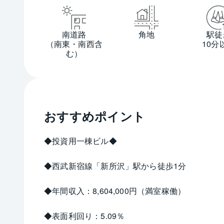
南道路
角地
駅徒
（南東・南西含
10分
む）
おすすめポイント
◆投資用一棟ビル◆
◆西武新宿線「新所沢」駅から徒歩1分
◆年間収入：8,604,000円（満室稼働）
◆表面利回り：5.09％