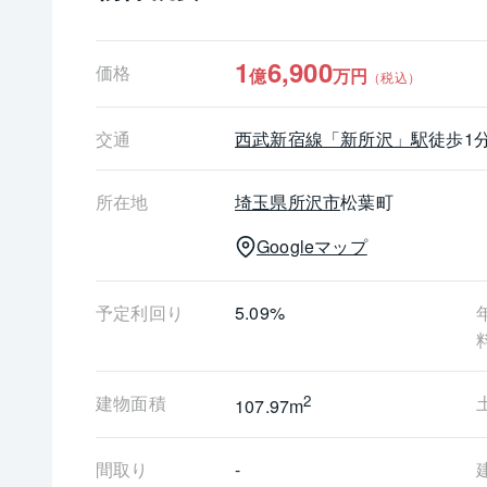
セブンイレブン新所沢駅東口店・・・約30ｍ（徒
防衛医科大学病院・・・約1200ｍ（徒歩15分)
航空記念公園・・・約1800ｍ（徒歩23分）
1
6,900
価格
億
万円
（税込）
北所沢保育園・・・約700ｍ（徒歩9分)
新所沢幼稚園・・・約580ｍ（徒歩8分)
交通
西武新宿線
「新所沢」駅
徒歩1
所沢市立美原小学校・・・約630ｍ（徒歩8分)
所沢市立美原中学校・・・約790ｍ（徒歩10分)
所在地
埼玉県
所沢市
松葉町
Googleマップ
予定利回り
5.09%
建物面積
2
107.97m
間取り
-