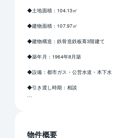
◆土地面積：104.13㎡
◆建物面積：107.97㎡
◆建物構造：鉄骨造鉄板葺3階建て
◆築年月：1964年8月築
◆設備：都市ガス・公営水道・本下水
◆引き渡し時期：相談
【周辺環境】
西友新所沢店・・・約210ｍ（徒歩3分 )
物件概要
新所沢パルコ・・・約380（徒歩5分）