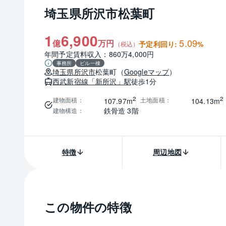
埼玉県所沢市松葉町
1
6,900
5.09
億
万円
予定利回り:
%
（税込）
年間予定賃料収入：860万4,000円
事務所
ビル一棟
埼玉県
所沢市
松葉町
（
Googleマップ
）
西武新宿線
「新所沢」駅
徒歩1分
2
2
建物面積
：
土地面積
：
107.97m
104.13m
鉄骨造 3階
建物構造
：
特徴
周辺地図
この物件の特徴