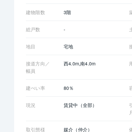
建物階数
3階
総戸数
-
地目
宅地
接道方向／
西4.0m,南4.0m
幅員
建ぺい率
80％
現況
賃貸中（全部）
取引態様
媒介（仲介）