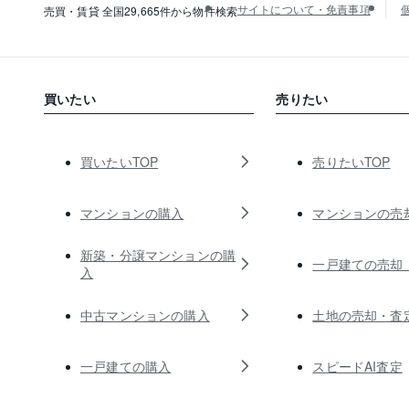
サイトについて・免責事項
売買・賃貸 全国29,665件から物件検索
買いたい
売りたい
買いたいTOP
売りたいTOP
マンションの購入
マンションの売
新築・分譲マンションの購
一戸建ての売却
入
中古マンションの購入
土地の売却・査
一戸建ての購入
スピードAI査定