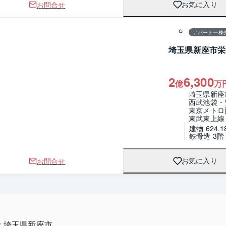
お問合せ
お気に入り
1 / 0
間取り
アパート一棟
埼玉県新座市栄
2
6,300
億
万
埼玉県新座
西武池袋・
東京メトロ
東武東上線
建物 624.1
鉄骨造 3
お問合せ
お気に入り
：
埼玉県新座市 