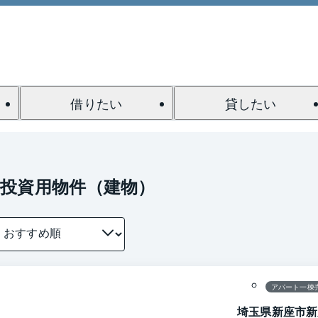
借りたい
貸したい
投資用物件（建物）
1 / 0
間取り
アパート一棟
埼玉県新座市新