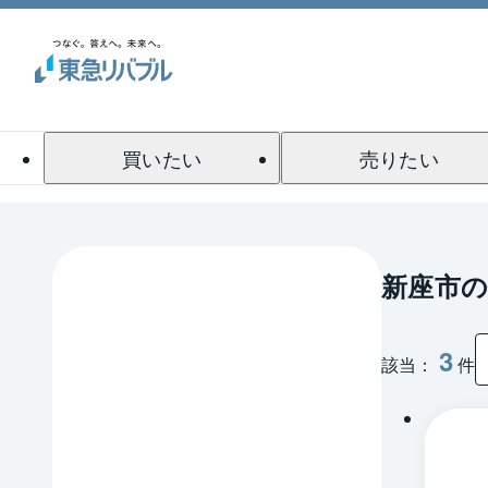
買いたい
売りたい
新座市の
3
該当：
件