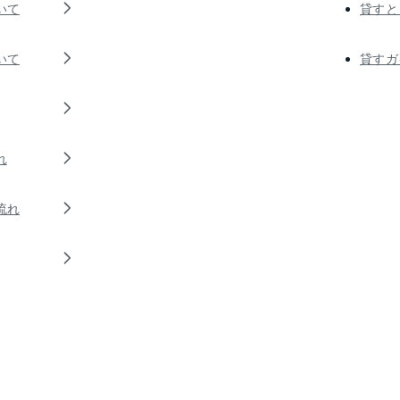
いて
貸すと
いて
貸すガ
れ
流れ