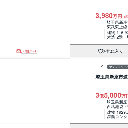
3,980
万円
（
埼玉県新座
東武東上線
建物 116.9
木造 2階
お問合せ
お気に入り
1 / 0
間取り
マンション一
埼玉県新座市道
3
5,000
億
万
埼玉県新座
西武池袋・
建物 1929.
鉄筋コンク