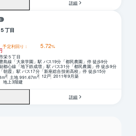
詳細
売
５丁目
5.72
予定利回り：
%
円
市栄５丁目
豊島線「大泉学園」駅 バス19分「都民農園」停 徒歩9分
副都心線「地下鉄成増」駅 バス31分「都民農園」停 徒歩9分
「朝霞」駅 バス17分「新座総合技術高校」停 徒歩15分
12戸
2011年9月築
2
2
8m
土地 991.67m
階　地上3階建
詳細