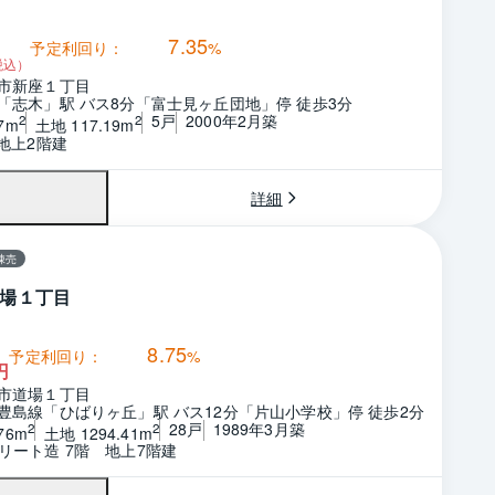
7.35
予定利回り：
%
税込）
市新座１丁目
「志木」駅 バス8分「富士見ヶ丘団地」停 徒歩3分
5戸
2000年2月築
2
2
7m
土地 117.19m
　地上2階建
詳細
棟売
場１丁目
8.75
予定利回り：
%
円
市道場１丁目
豊島線「ひばりヶ丘」駅 バス12分「片山小学校」停 徒歩2分
28戸
1989年3月築
2
2
76m
土地 1294.41m
リート造 7階　地上7階建