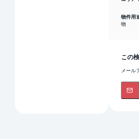
物件用
物
この
メール