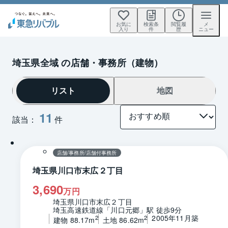
お気に
検索条
閲覧履
メ
入り
件
歴
ニュー
埼玉県全域 の店舗・事務所（建物）
リスト
地図
11
該当：
件
1 / 0
間取り
店舗/事務所/店舗付事務所
埼玉県川口市末広２丁目
3,690
万円
埼玉県川口市末広２丁目
埼玉高速鉄道線「川口元郷」駅 徒歩9分
2005年11月築
2
2
建物 88.17m
土地 86.62m