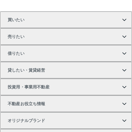
買いたい
売りたい
買いたいTOP
借りたい
マンションの購入
売りたいTOP
貸したい・賃貸経営
新築・分譲マンションの購入
マンションの売却・査定
借りたいTOP
投資用・事業用不動産
中古マンションの購入
一戸建ての売却・査定
物件を借りる
貸したいTOP
不動産お役立ち情報
一戸建ての購入
土地の売却・査定
オフィス・店舗の賃貸
無料賃料査定
投資用・事業用不動産TOP
オリジナルブランド
新築一戸建ての購入
スピードAI査定
借りるときの流れ
マンション賃料データ
投資用不動産
不動産お役立ち情報