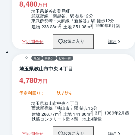
8,480
万円
埼玉県越谷市登戸町
武蔵野線「南越谷」駅 徒歩12分
東武伊勢崎・大師線「新越谷」駅 徒歩12分
1990年5月築
2
2
建物 233.28m
土地 251.08m
お問合せ
詳細
お気に入り
1 / 0
間取り
店舗
事務所
ビル一棟
埼玉県狭山市中央４丁目
4,780
万円
9.79
予定利回り：
%
埼玉県狭山市中央４丁目
西武新宿線「狭山市」駅 徒歩15分
3戸
1989年2月築
2
2
建物 266.77m
土地 141.80m
鉄筋コンクリート造 4階　地上4階建
お問合せ
詳細
お気に入り