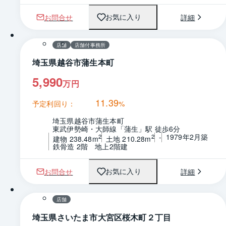
お問合せ
詳細
お気に入り
1 / 0
間取り
店舗
店舗付事務所
埼玉県越谷市蒲生本町
5,990
万円
11.39
予定利回り：
%
埼玉県越谷市蒲生本町
東武伊勢崎・大師線「蒲生」駅 徒歩6分
-
1979年2月築
2
2
建物 238.48m
土地 210.28m
鉄骨造 2階　地上2階建
お問合せ
詳細
お気に入り
1 / 0
店舗
埼玉県さいたま市大宮区桜木町２丁目