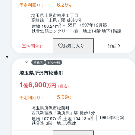
6.29
予定利回り：
%
埼玉県上尾市柏座１丁目
高崎線「上尾」駅 徒歩3分
-
55戸
1997年12月築
2
建物 108.24m
鉄骨鉄筋コンクリート造　地上14階 地下1階建
お問合せ
詳細
お気に入り
1 / 0
間取り
事務所
ビル一棟
埼玉県所沢市松葉町
1
6,900
億
万円
（税込）
5.09
予定利回り：
%
埼玉県所沢市松葉町
西武新宿線「新所沢」駅 徒歩1分
-
1964年8月築
2
2
建物 107.97m
土地 104.13m
鉄骨造 3階　地上3階建