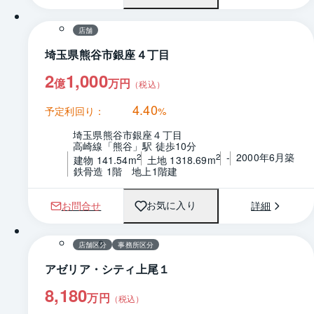
店舗
埼玉県熊谷市銀座４丁目
2
1,000
億
万円
（税込）
4.40
予定利回り：
%
埼玉県熊谷市銀座４丁目
高崎線「熊谷」駅 徒歩10分
-
2000年6月築
2
2
建物 141.54m
土地 1318.69m
鉄骨造 1階　地上1階建
お問合せ
詳細
お気に入り
1 / 0
間取り
店舗区分
事務所区分
アゼリア・シティ上尾１
8,180
万円
（税込）