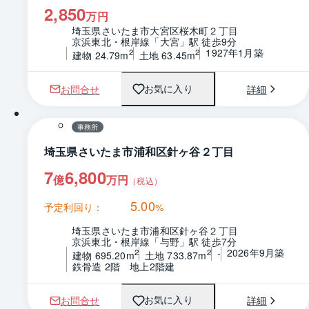
2,850
万円
埼玉県さいたま市大宮区桜木町２丁目
京浜東北・根岸線「大宮」駅 徒歩9分
1927年1月築
2
2
建物 24.79m
土地 63.45m
お問合せ
詳細
お気に入り
事務所
埼玉県さいたま市浦和区針ヶ谷２丁目
7
6,800
億
万円
（税込）
5.00
予定利回り：
%
埼玉県さいたま市浦和区針ヶ谷２丁目
京浜東北・根岸線「与野」駅 徒歩7分
-
2026年9月築
2
2
建物 695.20m
土地 733.87m
鉄骨造 2階　地上2階建
お問合せ
詳細
お気に入り
1 / 0
間取り