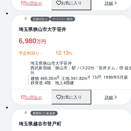
お問合せ
詳細
お気に入り
1 / 0
間取り
店舗付住宅
アパート一棟売
埼玉県狭山市大字笹井
6,980
万円
12.13
予定利回り：
%
埼玉県狭山市大字笹井
西武新宿線「狭山市」駅 バス22分「笹井ダム」停 徒
分
13戸
1986年5月築
2
2
建物 465.35m
土地 361.82m
鉄骨造 4階　地上4階建
お問合せ
詳細
お気に入り
1 / 0
間取り
事務所/工場/倉庫
埼玉県越谷市登戸町