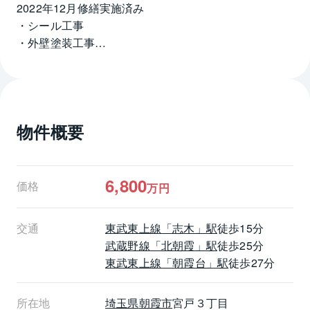
2022年12月修繕実施済み
・シール工事
・外壁塗装工事
・部分塗装工事
・屋根塗装工事
■ライフインフォメーション
・アコレ宮戸店・・・・・・・・・・・・・約
物件概要
500m(徒歩7分)
・セブンイレブン志木大原店・・・約470m(徒歩6分)
・大山保育園・・・・・・・・・・・・・・約
170m(徒歩2分)
6,800
価格
万円
・朝霞たちばな幼稚園・・・・・・・約630m(徒歩8
分)
交通
東武東上線
「志木」駅
徒歩15分
・朝霞第三小学校・・・・・・・・・・約2340m(徒歩
武蔵野線
「北朝霞」駅
徒歩25分
30分)
東武東上線
「朝霞台」駅
徒歩27分
・朝霞第五中学校・・・・・・・・・・約1800m(徒歩
23分)
所在地
埼玉県
朝霞市
宮戸３丁目