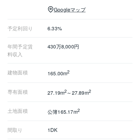
■物件の詳細につきましては、担当までお気軽にご連絡
Googleマップ
ください。
予定利回り
6.33%
年間予定賃
430万8,000円
料収入
建物面積
2
165.00m
専有面積
2
2
27.19m
～27.89m
土地面積
2
公簿165.17m
間取り
1DK