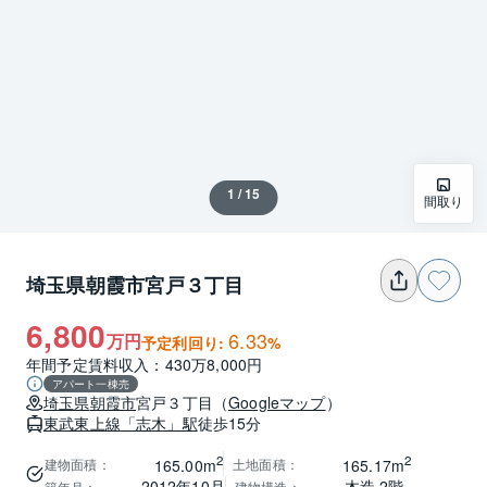
1 / 15
間取り
埼玉県朝霞市宮戸３丁目
6,800
6.33
万円
予定利回り:
%
年間予定賃料収入：430万8,000円
アパート一棟売
埼玉県
朝霞市
宮戸３丁目
（
Googleマップ
）
東武東上線
「志木」駅
徒歩15分
2
2
建物面積
：
土地面積
：
165.00m
165.17m
2012年10月
木造 2階
築年月
：
建物構造
：