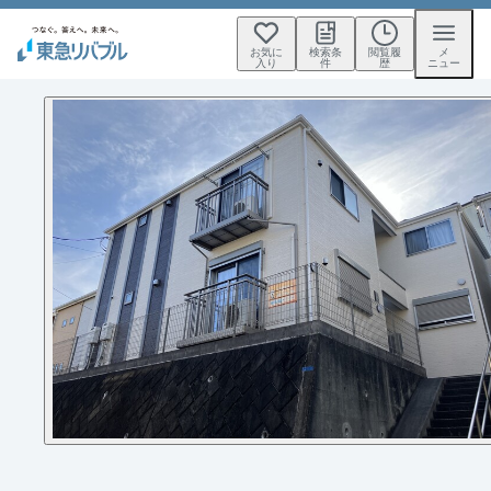
お気に
検索条
閲覧履
メ
入り
件
歴
ニュー