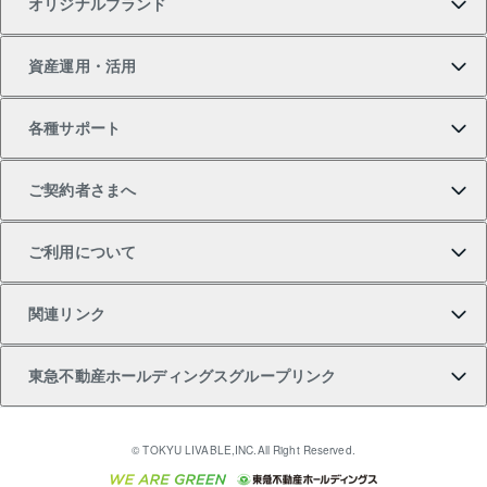
オリジナルブランド
新築一戸建ての購入
スピードAI査定
借りるときの流れ
マンション賃料データ
投資用不動産
不動産お役立ち情報
資産運用・活用
中古一戸建ての購入
不動産売却について
借りるガイド
賃貸管理プラン
事業用不動産
不動産AIアドバイザー Tellus Talk
当社売主リノベーションマンション
各種サポート
一棟リノベーションマンション L`GENTE（ルジェン
土地の購入
不動産査定について
リロケーションについて
マンション投資
マンションライブラリー
等価交換事業
テ）
ご契約者さまへ
不動産購入の流れ
売却サービス
貸すときの流れ
投資用マンション
人気マンションランキング
区分リノベーションマンション Lideas（リディアス）
不動産M&A
シニア向けサポート
ご利用について
投資用一棟レジデンスWELL SQUARE（ウェルスクエ
注目キーワード物件特集
不動産売却の流れ
貸すガイド
マンション一棟
暮らしに役立つ不動産メディア 「Lnote」
アセットマネジメント・出資
相続サポート
ご契約者さまサポートメニュー
ア）
関連リンク
購入ガイド
不動産買換えの流れ
アパート経営
不動産相場・不動産価格情報
不動産小口投資 LEGACIA（レガシア）
リフォームサポート
ご紹介・再契約特典
本人確認に関するお客様へのお願い
東急不動産ホールディングスグループリンク
売却ガイド
アパート投資用物件
不動産売却FAQ
入居者様専用-各種ご案内（賃貸）
金融商品取引について
すまいValue
多言語対応
English
繁体中文
簡体中文
これからご結婚される方に東急百貨店のブライダルク
© TOKYU LIVABLE,INC.All Right Reserved.
収益物件
不動産コラム・ニュース
東急こすもす会「こすもすWeb」
東急リバブル ソーシャルメディアポリシー
東急不動産
ラブ