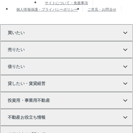
サイトについて・免責事項
個人情報保護・プライバシーポリシー
ご意見・お問合せ
買いたい
売りたい
買いたいTOP
借りたい
マンションの購入
売りたいTOP
貸したい・賃貸経営
新築・分譲マンションの購入
マンションの売却・査定
借りたいTOP
投資用・事業用不動産
中古マンションの購入
一戸建ての売却・査定
物件を借りる
貸したいTOP
不動産お役立ち情報
一戸建ての購入
土地の売却・査定
オフィス・店舗の賃貸
無料賃料査定
投資用・事業用不動産TOP