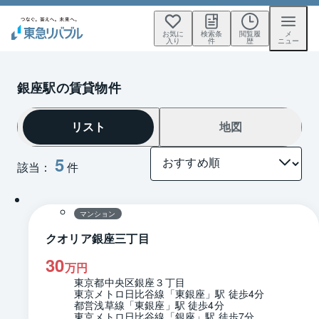
お気に
検索条
閲覧履
メ
入り
件
歴
ニュー
銀座駅の賃貸物件
リスト
地図
5
該当：
件
1 / 0
間取り
マンション
クオリア銀座三丁目
30
万円
東京都中央区銀座３丁目
東京メトロ日比谷線「東銀座」駅 徒歩4分
都営浅草線「東銀座」駅 徒歩4分
東京メトロ日比谷線「銀座」駅 徒歩7分