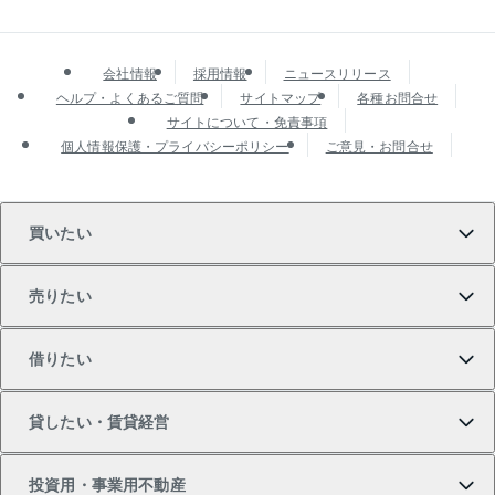
会社情報
採用情報
ニュースリリース
ヘルプ・よくあるご質問
サイトマップ
各種お問合せ
サイトについて・免責事項
個人情報保護・プライバシーポリシー
ご意見・お問合せ
買いたい
売りたい
買いたいTOP
借りたい
マンションの購入
売りたいTOP
貸したい・賃貸経営
新築・分譲マンションの購入
マンションの売却・査定
借りたいTOP
投資用・事業用不動産