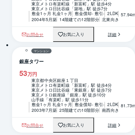
東京メトロ有楽町線「新富町」駅 徒歩4分
東京メトロ日比谷線「築地」駅 徒歩7分
敷金1ヶ月 礼金1ヶ月
敷金償却- 敷引-
2LDK
57.94
2004年5月築
14階建ての12階部分
北東向き
お問合せ
詳細
お気に入り
1 / 0
間取り
マンション
銀座タワー
53
万円
東京都中央区銀座１丁目
東京メトロ有楽町線「新富町」駅 徒歩4分
東京メトロ日比谷線「東銀座」駅 徒歩7分
東京メトロ銀座線「銀座」駅 徒歩10分
山手線「有楽町」駅 徒歩11分
敷金1ヶ月 礼金1ヶ月
敷金償却- 敷引-
2LDK
81.73
2003年7月築
25階建ての10階部分
南西向き
お問合せ
詳細
お気に入り
1 / 0
間取り