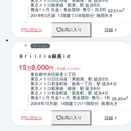
東京メトロ銀座線「銀座」駅 徒歩6分
敷金1ヶ月 礼金-
敷金償却- 敷引-
2LDK
2
62.01m
2018年3月築
13階建ての8階部分
南西向き
お問合せ
詳細
お気に入り
1 / 0
間取り
マンション
Ｂｒｉｌｌｉａ銀座ｉｄ
15
8,000
万
円
（管理費
10,000
円）
東京都中央区銀座２丁目
東京メトロ日比谷線「東銀座」駅 徒歩2分
東京メトロ有楽町線「銀座一丁目」駅 徒歩4分
東京メトロ銀座線「銀座」駅 徒歩6分
東京メトロ有楽町線「新富町」駅 徒歩4分
敷金1ヶ月 礼金1ヶ月
敷金償却- 敷引-
1K
2
26.45m
2004年10月築
14階建ての11階部分
南東向き
お問合せ
詳細
お気に入り