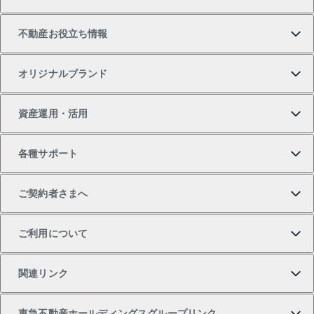
中古マンションの購入
一戸建ての売却・査定
物件を借りる
貸したいTOP
不動産お役立ち情報
一戸建ての購入
土地の売却・査定
オフィス・店舗の賃貸
無料賃料査定
投資用・事業用不動産TOP
オリジナルブランド
新築一戸建ての購入
スピードAI査定
借りるときの流れ
マンション賃料データ
投資用不動産
不動産お役立ち情報
資産運用・活用
中古一戸建ての購入
不動産売却について
借りるガイド
賃貸管理プラン
事業用不動産
不動産AIアドバイザー Tellus Talk
当社売主リノベーションマンション
各種サポート
一棟リノベーションマンション L`GENTE（ルジェン
土地の購入
不動産査定について
リロケーションについて
マンション投資
マンションライブラリー
等価交換事業
テ）
ご契約者さまへ
不動産購入の流れ
売却サービス
貸すときの流れ
投資用マンション
人気マンションランキング
区分リノベーションマンション Lideas（リディアス）
不動産M&A
シニア向けサポート
ご利用について
投資用一棟レジデンスWELL SQUARE（ウェルスクエ
注目キーワード物件特集
不動産売却の流れ
貸すガイド
マンション一棟
暮らしに役立つ不動産メディア 「Lnote」
アセットマネジメント・出資
相続サポート
ご契約者さまサポートメニュー
ア）
関連リンク
購入ガイド
不動産買換えの流れ
アパート経営
不動産相場・不動産価格情報
不動産小口投資 LEGACIA（レガシア）
リフォームサポート
ご紹介・再契約特典
本人確認に関するお客様へのお願い
東急不動産ホールディングスグループリンク