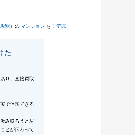
楽坂駅
）の
マンション
を
ご売却
けた
があり、直接買取
誠実で信頼できる
限汲み取ろうと尽
たことが伝わって