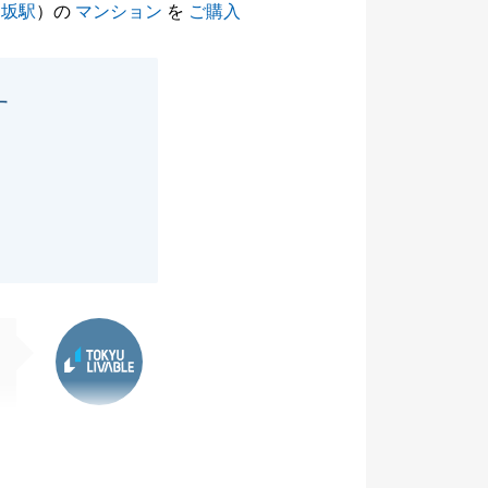
楽坂駅
）の
マンション
を
ご購入
す
東急リバブル