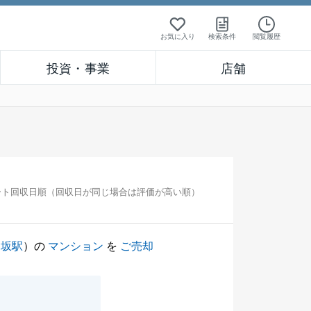
お気に入り
検索条件
閲覧履歴
投資・事業
店舗
ート回収日順（回収日が同じ場合は評価が高い順）
楽坂駅
）の
マンション
を
ご売却