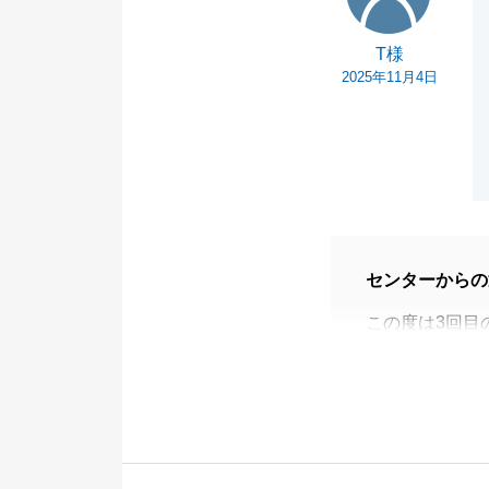
T様
2025年11月4日
センターからの
この度は3回目
とうございまし
今回はご遠方よ
き、スムーズな
今後も不動産市
お役に立てれば