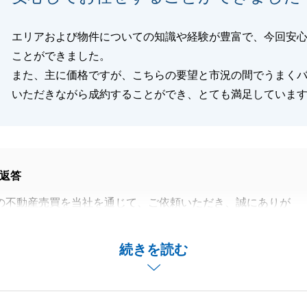
エリアおよび物件についての知識や経験が豊富で、今回安
ことができました。
また、主に価格ですが、こちらの要望と市況の間でうまく
いただきながら成約することができ、とても満足していま
返答
の不動産売買を当社を通じて、ご依頼いただき、誠にありが
た。
りご契約・ご決済（お引渡し）のタイミングでお越しいただ
続きを読む
お取引にご協力を賜りましたこと、御礼申し上げます。
況などの情報を都度、アップデートさせていただき、何かの
と思いますので、変わらなぬご愛顧をお願いいたします。