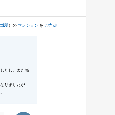
楽坂駅
）の
マンション
を
ご売却
ましたし、また売
となりましたが、
す。
東急リバブル