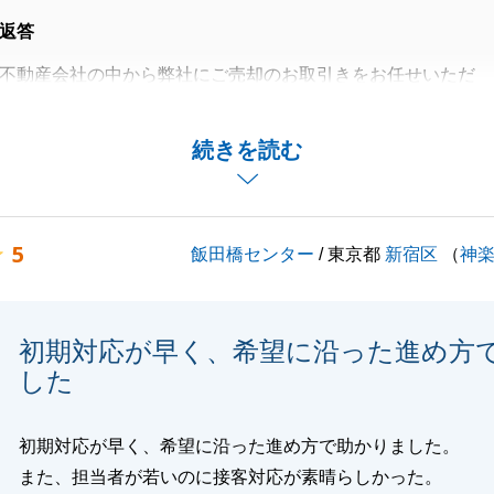
返答
不動産会社の中から弊社にご売却のお取引きをお任せいただ
とうございます。
てたこと、大変嬉しく思います。
続きを読む
なれることがございましたら、是非ご連絡を頂戴できればと
。
くお願いいたします。
5
飯田橋センター
/ 東京都
新宿区
（
神
閉じる
初期対応が早く、希望に沿った進め方
した
初期対応が早く、希望に沿った進め方で助かりました。
また、担当者が若いのに接客対応が素晴らしかった。