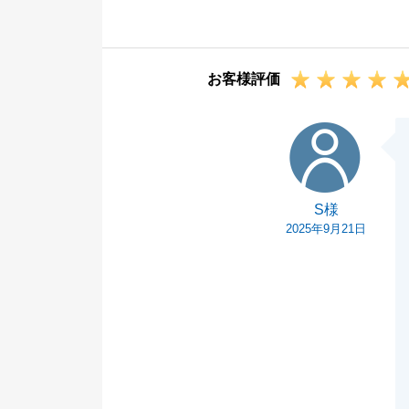
しております。
今後もH様のお
戴できればと思
お客様評価
末永くよろしく
S様
S様
2025年9月21日