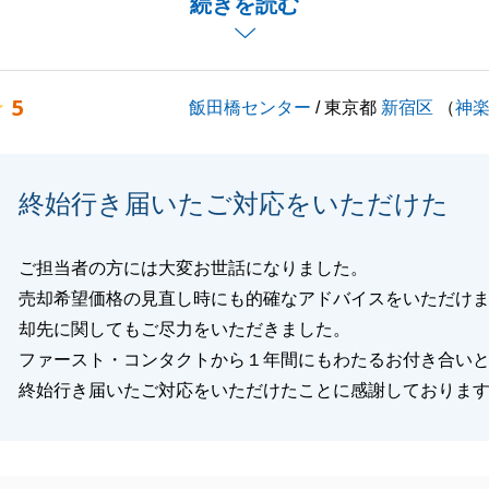
続きを読む
なれることがございましたら、是非ご連絡を頂戴できればと
。
、宜しくお願いいたします。
5
飯田橋センター
/ 東京都
新宿区
（
神
閉じる
終始行き届いたご対応をいただけた
ご担当者の方には大変お世話になりました。
売却希望価格の見直し時にも的確なアドバイスをいただけ
却先に関してもご尽力をいただきました。
ファースト・コンタクトから１年間にもわたるお付き合い
終始行き届いたご対応をいただけたことに感謝しておりま