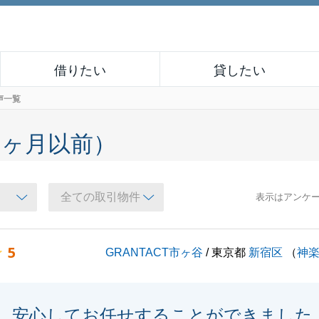
借りたい
貸したい
声一覧
６ヶ月以前）
表示はアンケ
5
GRANTACT市ヶ谷
/ 東京都
新宿区
（
神
安心してお任せすることができました