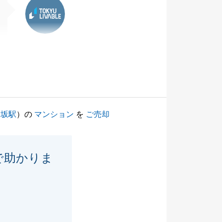
楽坂駅
）の
マンション
を
ご売却
で助かりま