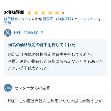
にご連絡くださいませ。
5
引き続き、よろしくお願いいたします。
お客様評価
飯田橋センター
/ 東京都
新宿区
（
神楽坂駅
）の
マンション
を
ご
売却
H様
H様
2026年5月1日
閉じる
強気の価格設定の背中を押してくれた
想定より強気の価格設定の背中を押してくれた。
半面、連絡が期待した時期にもらえないときもあった
ことが若干残念だった。
東急リバブル
センターからの返答
H様、この度は弊社をご利用いただき誠に有難うござ
いました。