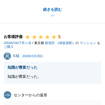
非常に魅力の多い物件で、こちらも強気で戦えまし
続きを読む
た。
今後ご自宅のお住み替えなどもあると思うので、引き
続き末永くお付き合いいただけますと幸いです。
今後ともよろしくお願いいたします。
5
お客様評価
GRANTACT市ヶ谷
/ 東京都
新宿区
（
神楽坂駅
）の
マンション
を
ご購入
閉じる
K様
K様
2026年3月29日
知識が豊富だった
知識が豊富だった。
東急リバブル
センターからの返答