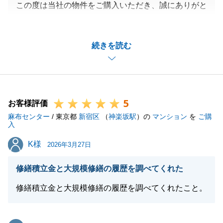
この度は当社の物件をご購入いただき、誠にありがと
うございました。
売買のお手続きのなかでは、遠方からお越しいただく
続きを読む
など、数多くのご協力を賜り、誠にありがとうござい
ました。
春からのご新居でのご生活が楽しみです。
今後も何かご相談事がございましたら、いつでもお声
5
がけくださいませ。
お客様評価
麻布センター
/ 東京都
新宿区
（
神楽坂駅
）の
マンション
を
ご購
入
K様
K様
2026年3月27日
閉じる
修繕積立金と大規模修繕の履歴を調べてくれた
修繕積立金と大規模修繕の履歴を調べてくれたこと。