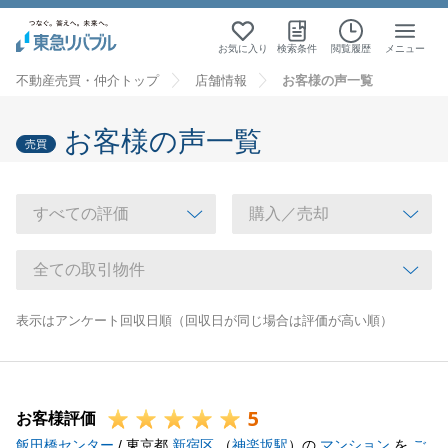
お気に入り
検索条件
閲覧履歴
メニュー
不動産売買・仲介トップ
店舗情報
お客様の声一覧
お客様の声一覧
売買
表示はアンケート回収日順（回収日が同じ場合は評価が高い順）
5
お客様評価
飯田橋センター
/ 東京都
新宿区
（
神楽坂駅
）の
マンション
を
ご