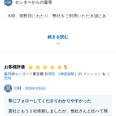
東急リバブル
センターからの返答
K様、複数回にわたり、弊社をご利用いただき誠にあ
りがとうございます。
疑問点やご不明点等につきましては、他社様が取り扱
続きを読む
う物件を含め、早々のご回答を心掛けております。
今後も更なるサービス向上に努めて参ります。
K様、継続して不動産に関するご相談事がございまし
たら、また是非お気軽にお声掛けくださいませ。
5
今後とも、どうぞ、よろしくお願い申し上げます。
お客様評価
飯田橋センター
/ 東京都
新宿区
（
神楽坂駅
）の
マンション
を
ご
売却
O様
O様
2026年3月6日
閉じる
常にフォローしてくださりわかりやすかった
貴社ともう１社依頼しましたが、他社さんと比べて簡