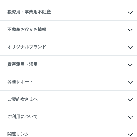
借りるガイド
不動産売却の流れ
無料賃料査定
多言語対応
不動産買換えの流れ
マンション賃料データ
投資用・事業用不動産
売却ガイド
賃貸管理プラン
English
繁体中文
簡体中文
リロケーションについて
投資用不動産
貸すときの流れ
事業用不動産
不動産お役立ち情報
貸すガイド
マンション投資
投資用マンション
不動産AIアドバイザー Tellus Talk
マンション一棟
マンションライブラリー
オリジナルブランド
アパート経営
人気マンションランキング
アパート投資用物件
暮らしに役立つ不動産メディア

収益物件
当社売主リノベーションマンション
「Lnote」
ビル購入（ビル一棟）
一棟リノベーションマンション

資産運用・活用
不動産相場・不動産価格情報
投資用不動産の売却査定
L`GENTE（ルジェンテ）
不動産売却FAQ
事業用不動産の売却査定
区分リノベーションマンション

不動産コラム・ニュース
等価交換事業
海外不動産
Lideas（リディアス）
不動産用語集
不動産M&A
各種サポート
投資用一棟レジデンスWELL

不動産なんでもネット相談室
アセットマネジメント・出資
SQUARE（ウェルスクエア）
住まいの税金
不動産小口投資

シニア向けサポート
物件一括検索（購入＆賃貸）
LEGACIA（レガシア）
相続サポート
ご契約者さまへ
リフォームサポート
ご契約者さまサポートメニュー
ご紹介・再契約特典
ご利用について
入居者様専用-各種ご案内（賃貸）
東急こすもす会「こすもすWeb」
本人確認に関するお客様へのお願い
金融商品取引について
関連リンク