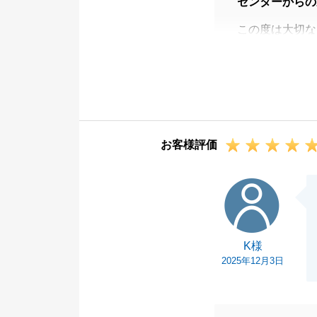
センターからの
この度は大切な
ありがとうござ
海外送金の兼ね
ましたが、迅速
ことが出来まし
改めまして、こ
お客様評価
今後とも、何卒
K様
K様
2025年12月3日