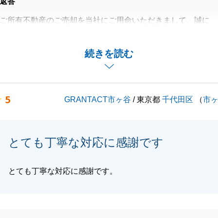
返答
ご所有不動産のご売却を当社にご用命いただきまして、誠に
いました。
合いで、K様に事前にご対応いただく事項がいくつかござい
続きを読む
にご対応いただいたおかげで、スムーズにお取引を完了する
た。
の度は誠にありがとうございました。
5
GRANTACT市ヶ谷
/ 東京都
千代田区
（
市
宜しくお願いいたします。
とても丁寧な対応に感謝です
閉じる
とても丁寧な対応に感謝です。