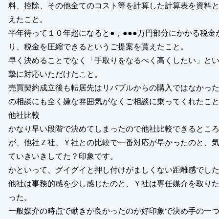
料、控除、その他全てのコスト等を計算した計算表を資料
えたこと。
半年待って１０年超になると●，●●●万円部分にかかる税金が
り、税金を圧縮できるというご提案を貰えたこと。
早く決めることでなく「手取りをなるべく高くしたい」と
摯に対応いただけたこと。
売買契約成立後も転居先はリバブルからの購入ではなかっ
の相談にも全く嫌な雰囲気がなくご相談に乗ってくれたこ
他社比較
かなり早い段階で決めてしまったので他社比較できるとこ
が、他社Ｚ社、Ｙ社との比較で一番対応が早かったのと、
ていきいきしてた？印象です。
かといって、グイグイと押し付けがましくない距離感でし
他社は事務的感を少し感じたのと、Ｙ社は専任媒介を取り
った。
一般媒介の時点で動きが良かったのが好印象で決め手の一