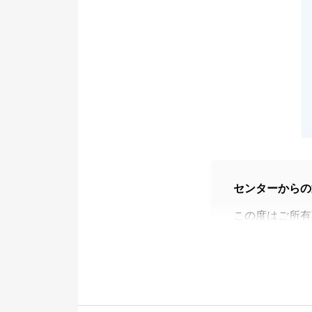
センターからの
この度はご所有
とうございまし
いつも迅速にご
ることができま
また何かお力に