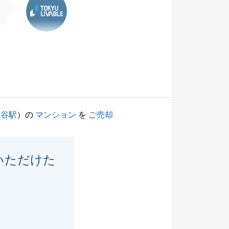
ヶ谷駅
）の
マンション
を
ご売却
いただけた
。