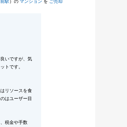
苑前駅
）の
マンション
を
ご売却
が良いですが、気
リットです。
側はリソースを食
たのはユーザー目
て、税金や手数