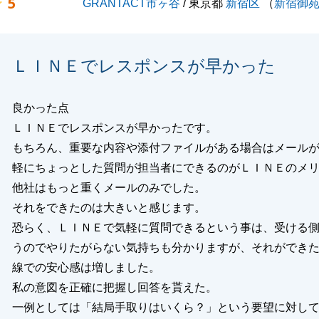
5
GRANTACT市ヶ谷
/ 東京都
新宿区
（
新宿御
ＬＩＮＥでレスポンスが早かった
良かった点
ＬＩＮＥでレスポンスが早かったです。
もちろん、重要な内容や添付ファイルがある場合はメール
軽にちょっとした質問が担当者にできるのがＬＩＮＥのメ
他社はもっと重くメールのみでした。
それをできたのは大きいと感じます。
恐らく、ＬＩＮＥで気軽に質問できるという事は、受ける
うのでやりたがらない気持ちも分かりますが、それができ
線での安心感は増しました。
私の意図を正確に把握し回答を貰えた。
一例としては「結局手取りはいくら？」という要望に対し