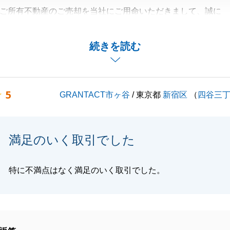
ご所有不動産のご売却を当社にご用命いただきまして、誠に
いました。
、I様にご満足いただくことが出来ず申し訳ございませんで
続きを読む
葉を胸に、更なるサービス向上に努めてまいります。
るご縁がございましたら、必ずやI様にご満足いただけるよ
5
GRANTACT市ヶ谷
/ 東京都
新宿区
（
四谷三
す。
りがとうございました。
満足のいく取引でした
閉じる
特に不満点はなく満足のいく取引でした。