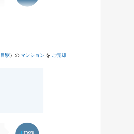
丁目駅
）の
マンション
を
ご売却
東急リバブル