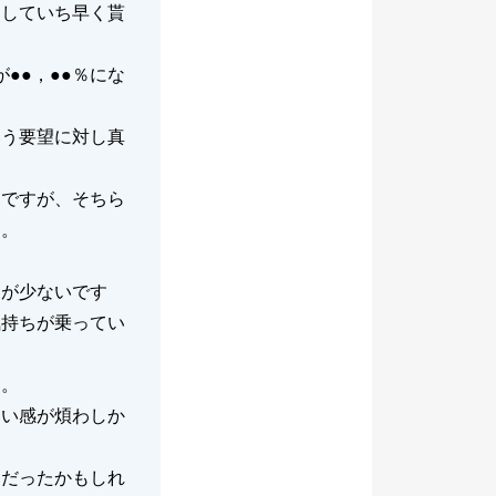
としていち早く貰
●●，●●％にな
いう要望に対し真
たですが、そちら
と。
ろが少ないです
気持ちが乗ってい
た。
たい感が煩わしか
つだったかもしれ