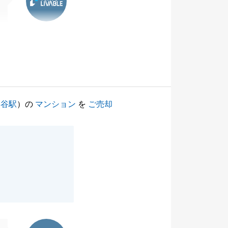
ヶ谷駅
）の
マンション
を
ご売却
東急リバブル