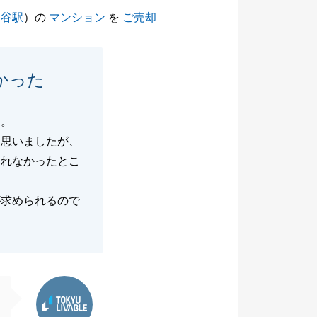
ケ谷駅
）の
マンション
を
ご売却
かった
た。
は思いましたが、
られなかったとこ
が求められるので
東急リバブル