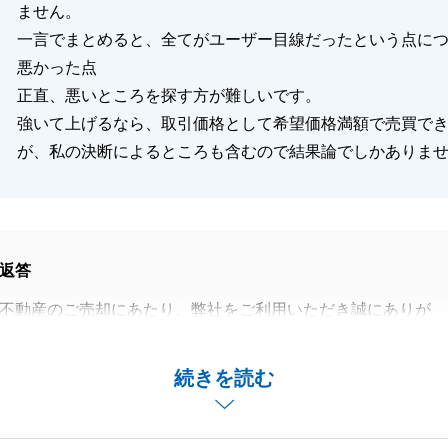
ません。
一言でまとめると、全てがユーザー目線だったという点に
悪かった点
正直、悪いところを探す方が難しいです。
強いて上げるなら、取引価格として希望価格満額で売買で
が、私の決断によるところも含むので結果論でしかありま
返答
不動産のご売却にあたり、弊社をご利用いただき誠にありが
た。
対応・ご協力いただけましたので、無事にお取引きを完了す
続きを読む
した。
なれることがございましたら、お気軽にお申し付けくださ