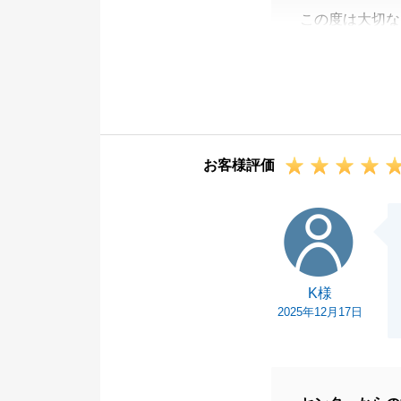
この度は大切な
ありがとうござ
至らぬ点があり
した。
いただいたお言
またの機会を賜
お客様評価
う精進いたしま
この度は誠にあ
K様
K様
2025年12月17日