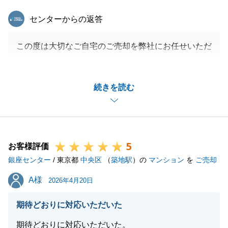
東急リバブル
センターからの返答
この度は大切なご自宅のご売却を弊社にお任せいただ
き、誠にありがとうございました。
H様が販売活動に積極的にご協力をしてくださったお
続きを読む
かげで、良いご条件でのご成約に至ることが出来まし
た。
特に室内をとても綺麗にお使いでしたので、買主様も
「綺麗な状態でそのまま住むことが出来る」と、とて
5
も喜んでいらっしゃいました。
お客様評価
銀座センター
私自身も素晴らしい不動産のご売却をお手伝いできて
/ 東京都
中央区
（
築地駅
）の
マンション
を
ご売却
嬉しく存じます。
A様
A様
2026年4月20日
今後も何かお困り事がございましたら、お気軽にご用
命くださいませ。
期待どおりに対応いただいた
今後とも末永いお付き合いを賜れますよう、よろしく
期待どおりに対応いただいた。