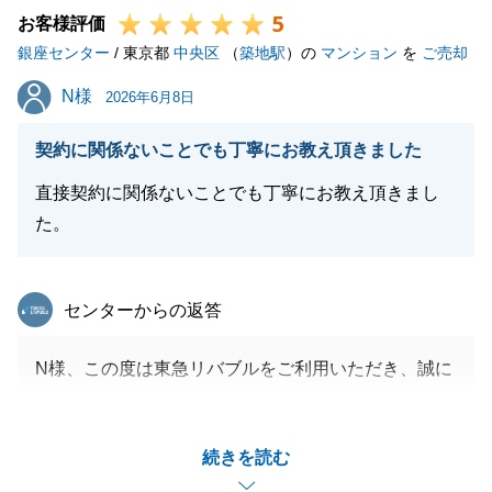
5
お客様評価
銀座センター
/ 東京都
中央区
（
築地駅
）の
マンション
を
ご売却
閉じる
N様
N様
2026年6月8日
契約に関係ないことでも丁寧にお教え頂きました
直接契約に関係ないことでも丁寧にお教え頂きまし
た。
東急リバブル
センターからの返答
N様、この度は東急リバブルをご利用いただき、誠に
ありがとうございました。
長年大切にお住まいになられたご自宅のご売却をお任
続きを読む
せいただき、N様の人生の節目に携わることができま
したこと、大変嬉しく存じます。