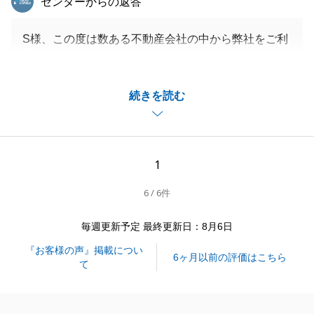
センターからの返答
S様、この度は数ある不動産会社の中から弊社をご利
用いただき誠にありがとうございました。
ご契約からご決済まで約半年間ありましたが、滞りな
続きを読む
くお手続きできたのもS様のご協力があったからで
す。
今後も、不動産のことでお困り事などございました
ら、お気軽にご相談下さいませ。
1
どうぞよろしくお願い申し上げます。
6 / 6件
毎週更新予定 最終更新日：8月6日
閉じる
『お客様の声』掲載につい
6ヶ月以前の評価はこちら
て