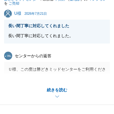
を
ご売却
U様
U様
2026年7月21日
長い間丁寧に対応してくれました
長い間丁寧に対応してくれました。
東急リバブル
センターからの返答
Ｕ様、この度は勝どきミッドセンターをご利用くださ
り、誠にありがとうございました。
無事に良い買主様が見つかりご成約となった事、担当
続きを読む
としてもとても嬉しく存じます。
また不動産に関してご相談があればいつでもお気軽に
お申し付けくださいませ。
引き続きどうぞ宜しくお願いいたします。