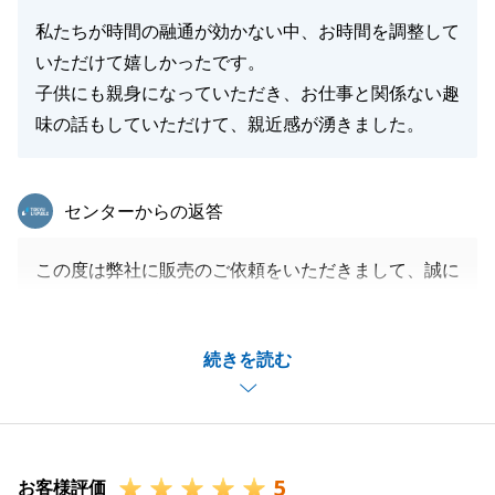
私たちが時間の融通が効かない中、お時間を調整して
いただけて嬉しかったです。
閉じる
子供にも親身になっていただき、お仕事と関係ない趣
味の話もしていただけて、親近感が湧きました。
東急リバブル
センターからの返答
この度は弊社に販売のご依頼をいただきまして、誠に
ありがとうございました。
ご売却のご依頼をいただいてからお時間が経過してし
続きを読む
まいましたが、無事にご売却が出来て私自身もとても
嬉しいです。
ご内覧などでご自宅にお伺いさせていただいた際も、
趣味のお話などが出来てとても楽しかったです。
5
賃貸も含めてまたお悩みごとがございましたらお気軽
お客様評価