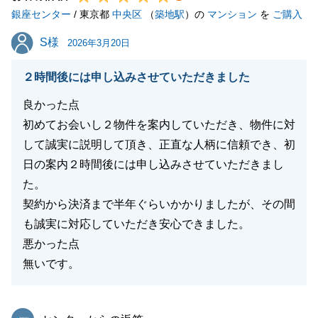
銀座センター
にお声掛けいただければと存じますので、今後ともよ
/ 東京都
中央区
（
築地駅
）の
マンション
を
ご購入
ろしくお願いいたします。
S様
S様
2026年3月20日
２時間後には申し込みさせていただきました
閉じる
良かった点
初めてお会いし２物件を案内していただき、物件に対
して誠実に説明して頂き、正直な人柄に信頼でき、初
日の案内２時間後には申し込みさせていただきまし
た。
契約から決済まで半年ぐらいかかりましたが、その間
も誠実に対応していただき安心できました。
悪かった点
無いです。
東急リバブル