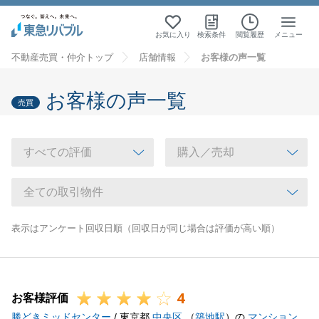
お気に入り
検索条件
閲覧履歴
メニュー
不動産売買・仲介トップ
店舗情報
お客様の声一覧
お客様の声一覧
売買
表示はアンケート回収日順（回収日が同じ場合は評価が高い順）
4
お客様評価
勝どきミッドセンター
/ 東京都
中央区
（
築地駅
）の
マンション