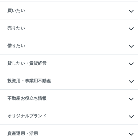
買いたい
マンションの購入
新築・分譲マンションの購入
売りたい
中古マンションの購入
一戸建ての購入
マンションの売却・査定
新築一戸建ての購入
一戸建ての売却・査定
借りたい
中古一戸建ての購入
土地の売却・査定
土地の購入
スピードAI査定
不動産購入の流れ
物件を借りる
不動産売却について
注目キーワード物件特集
オフィス・店舗の賃貸
貸したい・賃貸経営
不動産査定について
購入ガイド
借りるときの流れ
売却サービス
借りるガイド
不動産売却の流れ
無料賃料査定
多言語対応
不動産買換えの流れ
マンション賃料データ
投資用・事業用不動産
売却ガイド
賃貸管理プラン
English
繁体中文
簡体中文
リロケーションについて
投資用不動産
貸すときの流れ
事業用不動産
不動産お役立ち情報
貸すガイド
マンション投資
投資用マンション
不動産AIアドバイザー Tellus Talk
マンション一棟
マンションライブラリー
オリジナルブランド
アパート経営
人気マンションランキング
アパート投資用物件
暮らしに役立つ不動産メディア

収益物件
当社売主リノベーションマンション
「Lnote」
ビル購入（ビル一棟）
一棟リノベーションマンション

資産運用・活用
不動産相場・不動産価格情報
投資用不動産の売却査定
L`GENTE（ルジェンテ）