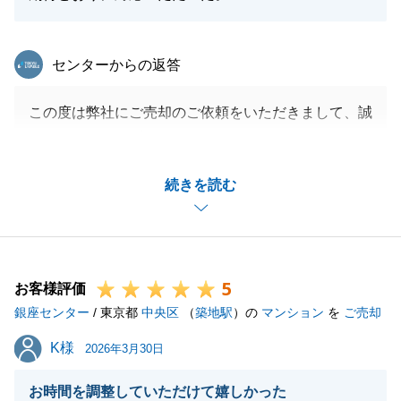
お願い申し上げます。
東急リバブル
センターからの返答
閉じる
この度は弊社にご売却のご依頼をいただきまして、誠
にありがとうございました。
今回お手伝いさせていただいた不動産が投資用という
続きを読む
こともあり、室内をご案内することが出来ませんでし
た。
やや時間は掛かりましたが、立地が素晴らしかったこ
ともあり最終的に良いご条件でご成約に至ることが出
5
来ました。
お客様評価
銀座センター
お仕事のお忙しいなか、度々お打ち合わせの時間を賜
/ 東京都
中央区
（
築地駅
）の
マンション
を
ご売却
りましたこと改めて感謝申し上げます。
K様
K様
2026年3月30日
またお困り事がございましたらお気軽にお声掛けいた
だければと存じます。
お時間を調整していただけて嬉しかった