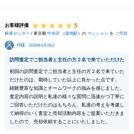
また、税金関係のご質問やシミュレーションについて
もご相談いただきありがとうございました。
5
銀座センターでは、毎月「無料の税務相談会」を実施
お客様評価
銀座センター
しております。
/ 東京都
中央区
（
築地駅
）の
マンション
を
ご売却
事前のご予約はもちろん、もし日程が合わない場合で
H様
H様
2026年4月26日
も、担当にご質問いただければ税理士に確認をいたし
ますので、どうぞご安心ください。
訪問査定でご担当者と主任の方２名で来ていただけた
今後とも、不動産に関することでお困り事やご不明な
初回の訪問査定でご担当者と主任の方２名で来ていた
点がございましたら、いつでもお気軽にお声がけくだ
だけたのは、期待していた以上に良かった点です。
さい。
経験豊富な知識とチームワークの強みを感じました。
N様の新しい生活が素晴らしいものとなりますよう、
査定内容の説明と私達の様々な質問に迅速かつ丁寧に
心よりお祈り申し上げます。
ご回答いただけたのはもちろん、私達の考えを考慮し
て納得のいく査定と売却活動内容をご提案いただきま
したので、売却依頼することにいたしました。
閉じる