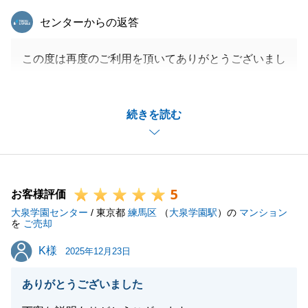
東急リバブル
センターからの返答
この度は再度のご利用を頂いてありがとうございまし
た。
時間はかかりましたが、ご希望の価格で成約すること
続きを読む
ができましたので、ご希望に沿えて良かったです。
また次回もお声掛けを頂けたらと思います。今後とも
よろしくお願いいたします。
5
お客様評価
大泉学園センター
/ 東京都
練馬区
（
大泉学園駅
）の
マンション
閉じる
を
ご売却
K様
K様
2025年12月23日
ありがとうございました