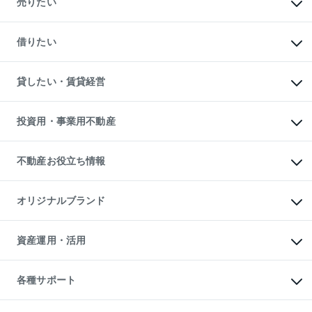
売りたい
中古マンションの購入
一戸建ての購入
マンションの売却・査定
新築一戸建ての購入
一戸建ての売却・査定
借りたい
中古一戸建ての購入
土地の売却・査定
土地の購入
スピードAI査定
不動産購入の流れ
物件を借りる
不動産売却について
注目キーワード物件特集
オフィス・店舗の賃貸
貸したい・賃貸経営
不動産査定について
購入ガイド
借りるときの流れ
売却サービス
借りるガイド
不動産売却の流れ
無料賃料査定
多言語対応
不動産買換えの流れ
マンション賃料データ
投資用・事業用不動産
売却ガイド
賃貸管理プラン
English
繁体中文
簡体中文
リロケーションについて
投資用不動産
貸すときの流れ
事業用不動産
不動産お役立ち情報
貸すガイド
マンション投資
投資用マンション
不動産AIアドバイザー Tellus Talk
マンション一棟
マンションライブラリー
オリジナルブランド
アパート経営
人気マンションランキング
アパート投資用物件
暮らしに役立つ不動産メディア

収益物件
当社売主リノベーションマンション
「Lnote」
ビル購入（ビル一棟）
一棟リノベーションマンション

資産運用・活用
不動産相場・不動産価格情報
投資用不動産の売却査定
L`GENTE（ルジェンテ）
不動産売却FAQ
事業用不動産の売却査定
区分リノベーションマンション

不動産コラム・ニュース
等価交換事業
海外不動産
Lideas（リディアス）
不動産用語集
不動産M&A
各種サポート
投資用一棟レジデンスWELL

不動産なんでもネット相談室
アセットマネジメント・出資
SQUARE（ウェルスクエア）
住まいの税金
不動産小口投資

シニア向けサポート
物件一括検索（購入＆賃貸）