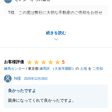
T様、この度は弊社に大切な不動産のご売却をお任せ
頂き誠にありがとうございました。
お取引が無事完了できましたのも、T様が常に穏やか
続きを読む
且つ敏速にご対応下さったお陰と改めて感謝申し上げ
ます。本当にありがとうございました。
今後も不動産に関しご相談等ございました際は気軽に
お声がけくださいませ。
5
引き続きよろしくお願い申し上げます。
お客様評価
練馬センター
/ 東京都
練馬区
（
大泉学園駅
）の
土地
を
ご売却
N様
N様
2025年12月28日
閉じる
良かったですよ
親身になってくれて良かったですよ。