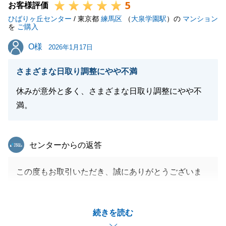
5
お客様評価
ひばりヶ丘センター
/ 東京都
練馬区
（
大泉学園駅
）の
マンション
を
ご購入
O様
O様
2026年1月17日
さまざまな日取り調整にやや不満
休みが意外と多く、さまざまな日取り調整にやや不
満。
東急リバブル
センターからの返答
この度もお取引いただき、誠にありがとうございま
す。
重ねてのご縁に深く感謝するとともに、日程調整の際
続きを読む
にご不便をおかけしましたことを深くお詫び申し上げ