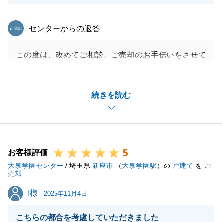
東急リバブル
センターからの返答
この度は、改めてご相談、ご売却のお手伝いをさせて
頂き、ありがとうございました。
当初ご相談を頂いてからお引渡しまで約10か月、
続きを読む
様々なお打合せや段取りが必要でしたが、いつもスピ
ーディーにご手配頂き、Ｏ様の多大なるご協力をもっ
て、スムーズに手続きを終えることができました。
2度目のお取引となりましたが、満足のいく結果であ
5
ったようであれば、担当としても何よりです。
お客様評価
大泉学園センター
引き続き、Ｏ様の近しい方々のお力になれればと思い
/ 埼玉県
新座市
（
大泉学園駅
）の
戸建て
を
ご
売却
ますので、お困りの方がいらっしゃいましたら、いつ
I様
I様
でもお気軽にご連絡・ご相談下さいませ。
2025年11月4日
こちらの都合を考慮していただきました