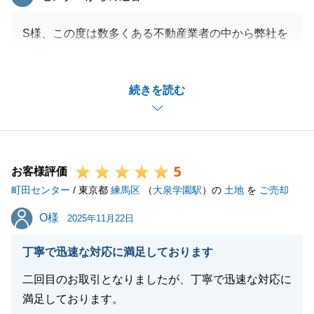
S様、この度は数多くある不動産業者の中から弊社を
お選びいただきまして誠に有難うございました。
私自身、S様にとってより良い形でのご売却のお手伝
続きを読む
いを意識いたしました。
いただいたお言葉を励みに、日々精進してまいります
ので、今後ともよろしくお願い申し上げます。
引き続き不動産の事についてご依頼事項等ございまし
5
たらお気軽にご連絡下さいませ。
お客様評価
町田センター
この度は、お取引を誠に有難うございました。
/ 東京都
練馬区
（
大泉学園駅
）の
土地
を
ご売却
O様
O様
2025年11月22日
閉じる
丁寧で迅速な対応に満足しております
二回目のお取引となりましたが、丁寧で迅速な対応に
満足しております。