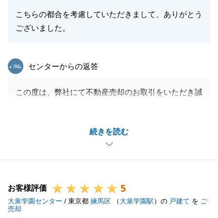
こちらの都合を考慮していただきまして、ありがとう
閉じる
ございました。
東急リバブル
センターからの返答
この度は、弊社にて不動産売却のお取引をいただき誠
にありがとうごじました。
お母様、お嬢様のお二方にご協力いただき、無事に成
続きを読む
約することができました。
大変お世話になりました。
今後も不動産売買に関するご相談事項がございました
らお気軽にご連絡いただけますと幸いで御座います。
5
お客様評価
大泉学園センター
/ 東京都
練馬区
（
大泉学園駅
）の
戸建て
を
ご
売却
閉じる