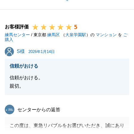
ます。
今回はご自宅のお取引ということで、投資物件とはま
た違った喜びを感じていただけていれば幸いです。
5
新しいお住まいで、どうぞ心安らぐ時間をお過ごしく
お客様評価
練馬センター
ださい。
/ 東京都
練馬区
（
大泉学園駅
）の
マンション
を
ご
購入
S様
S様
2026年1月14日
閉じる
信頼がおける
信頼がおける。
親切。
東急リバブル
センターからの返答
この度は、東急リバブルをお選びいただき、誠にあり
がとうございました。