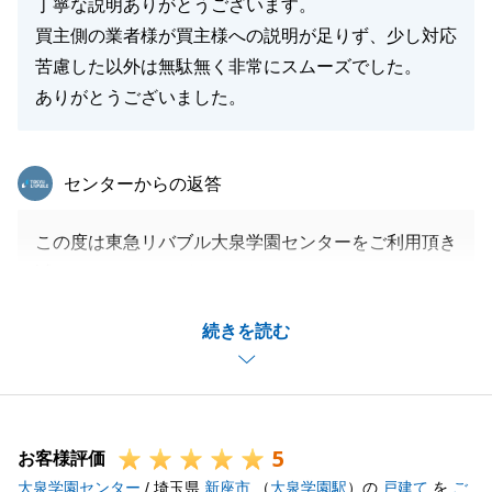
丁寧な説明ありがとうございます。
買主側の業者様が買主様への説明が足りず、少し対応
苦慮した以外は無駄無く非常にスムーズでした。
ありがとうございました。
東急リバブル
センターからの返答
この度は東急リバブル大泉学園センターをご利用頂き
誠にありがとうございました。
Ｋ様は当初、賃貸か売買かで検討されておりました
続きを読む
が、最終的には売買に決められて早期売却することが
出来て嬉しく思います。
お引渡しまでタイトな時間軸でしたが、ご協力頂きあ
りがとうございました。
5
今後とも、不動産売買のご相談がございましたらお気
お客様評価
大泉学園センター
軽にお声がけください。
/ 埼玉県
新座市
（
大泉学園駅
）の
戸建て
を
ご