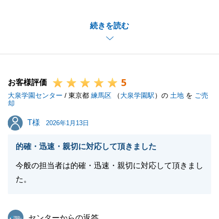
S様にはお手続きのご準備等、迅速にご対応頂き、ス
続きを読む
ムーズにご売却を進めさせて頂くことができました。
不動産について何かお困り事などございましたら、お
気軽にご連絡くださいませ。
引き続き、宜しくお願いいたします。
5
お客様評価
大泉学園センター
/ 東京都
練馬区
（
大泉学園駅
）の
土地
を
ご売
却
閉じる
T様
T様
2026年1月13日
的確・迅速・親切に対応して頂きました
今般の担当者は的確・迅速・親切に対応して頂きまし
た。
東急リバブル
センターからの返答