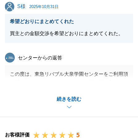
S様
S様
2025年10月31日
希望どおりにまとめてくれた
買主との金額交渉を希望どおりにまとめてくれた。
東急リバブル
センターからの返答
この度は、東急リバブル大泉学園センターをご利用頂
き誠にありがとうございました。今回の不動産は建ぺ
い率オーバーの建物だった為、住宅ローンが利用でき
続きを読む
ずにお時間がかかってしまいましたが、無事にご希望
価格でご成約する事ができて私もうれしく思います。
今後とも、不動産のご相談がございましたらお気軽に
ご用命ください。
5
お客様評価