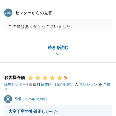
東急リバブル
センターからの返答
この度はありがとうございました。
N様のご協力もあり、売買を問題なく円滑に進めてい
くことができました。
続きを読む
今後とも不動産に関するご相談があればお気軽にご連
絡下さい。引き続きよろしくお願いします。
5
お客様評価
閉じる
練馬センター
/ 東京都
練馬区
（
光が丘駅
）の
マンション
を
ご購
入
S様
S様
2025年12月8日
大変丁寧で礼儀正しかった