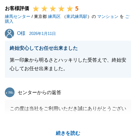
5
お客様評価
練馬センター
/ 東京都
練馬区
（
東武練馬駅
）の
マンション
を
ご
購入
閉じる
O様
O様
2026年1月11日
終始安心してお任せ出来ました
第一印象から明るさとハッキリした受答えで、終始安
心してお任せ出来ました。
東急リバブル
センターからの返答
この度は当社をご利用いただき誠にありがとうござい
ました。
また不動産のことでお困りごと等ございましたらお気
続きを読む
軽にご連絡頂けますと幸いです。