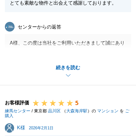
とても素敵な物件と出会えて感謝しております。
東急リバブル
センターからの返答
A様、この度は当社をご利用いただきまして誠にあり
がとうございました。
A様に迅速にご対応頂き、非常にスムーズにお手続き
続きを読む
が出来ました。
今後また何かございましたら、いつでもご相談頂けれ
ばと思います。この度はありがとうございました。
5
お客様評価
練馬センター
/ 東京都
品川区
（
大森海岸駅
）の
マンション
を
ご
閉じる
購入
K様
K様
2026年2月1日