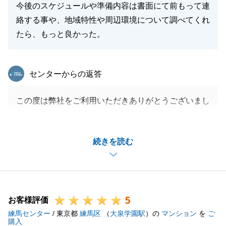
今後のスケジュールや準備内容は書面にて前もって連
この度は、ありがとうございました。
絡する事や、地域特性や周辺環境について調べてくれ
たら、もっと良かった。
閉じる
東急リバブル
センターからの返答
この度は弊社をご利用いただきありがとうございまし
た。
ご指摘いただいた部分につきましては、今後の課題と
続きを読む
してより細やかなご提案や連絡が出来るように努めて
いきたいと思います。
今後ともどうぞよろしくお願いいたします。
5
お客様評価
練馬センター
/ 東京都
練馬区
（
大泉学園駅
）の
マンション
を
ご
閉じる
購入