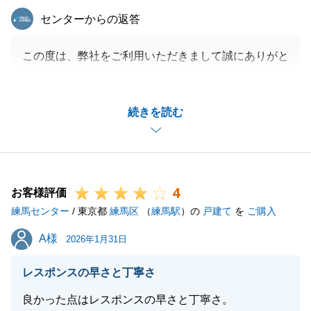
東急リバブル
センターからの返答
この度は、弊社をご利用いただきまして誠にありがと
うございます。
「丁寧さ・スピード感・専門性」という、プロフェッ
続きを読む
ショナルとして不可欠な要素すべてにおいてご満足い
ただけたことは、私にとっても大きな自信になりま
す。
また、他社様との比較を通してもなお「後悔なく満足
4
できた」と言っていただけることは、大変うれしく思
お客様評価
練馬センター
います。
/ 東京都
練馬区
（
練馬駅
）の
戸建て
を
ご購入
これからK様の新居での生活が始まると思いますが、
A様
A様
2026年1月31日
さらに素晴らしいものになることを願っております。
また何かお手伝いできることがあれば、いつでも全力
レスポンスの早さと丁寧さ
でサポートさせていただきますので、何かありました
良かった点はレスポンスの早さと丁寧さ。
らお気軽にご連絡ください。