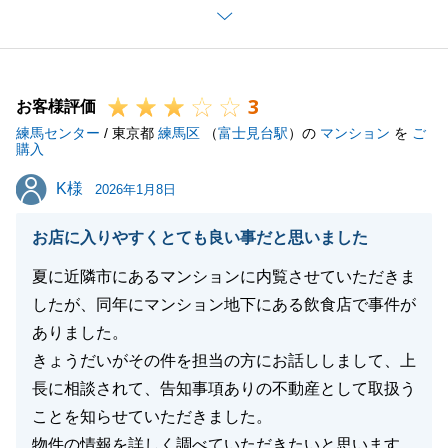
引き続きどうぞよろしくお願いいたします。
3
お客様評価
閉じる
練馬センター
/ 東京都
練馬区
（
富士見台駅
）の
マンション
を
ご
購入
K様
K様
2026年1月8日
お店に入りやすくとても良い事だと思いました
夏に近隣市にあるマンションに内覧させていただきま
したが、同年にマンション地下にある飲食店で事件が
ありました。
きょうだいがその件を担当の方にお話ししまして、上
長に相談されて、告知事項ありの不動産として取扱う
ことを知らせていただきました。
物件の情報を詳しく調べていただきたいと思います。