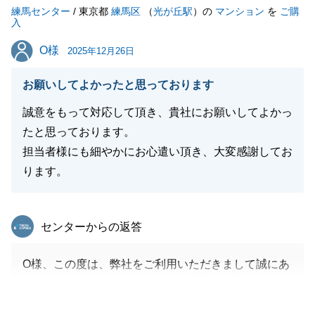
練馬センター
/ 東京都
練馬区
（
光が丘駅
）の
マンション
を
ご購
閉じる
入
O様
O様
2025年12月26日
お願いしてよかったと思っております
誠意をもって対応して頂き、貴社にお願いしてよかっ
たと思っております。
担当者様にも細やかにお心遣い頂き、大変感謝してお
ります。
東急リバブル
センターからの返答
O様、この度は、弊社をご利用いただきまして誠にあ
りがとうございました。_また、お忙しい中アンケー
トへもご回答を賜り、重ねて御礼申し上げます。