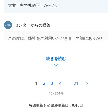
大変丁寧で礼儀正しかった。
東急リバブル
センターからの返答
この度は、弊社をご利用いただきまして誠にありがと
うございます。
途中、担当が変わり、S様にはご不便をおかけする事
続きを読む
もあったかと思いますが、最後までスムーズなお手続
きにご協力いただきましてありがとうございました。
これからリフォームかと思いますが、ご満足いく素敵
な物件に仕上がることを期待しております。
1
2
3
4
31
次へ
…
今後とも、何かございましたらお気軽にご相談くださ
10 / 301件
い。
この度はありがとうございました。
毎週更新予定 最終更新日：8月6日