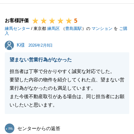
5
お客様評価
練馬センター
/ 東京都
練馬区
（
豊島園駅
）の
マンション
を
ご購
入
K様
K様
2026年2月8日
望まない営業行為がなかった
担当者は丁寧で分かりやすく誠実な対応でした。
要望した内容の物件を紹介してくれた点、望まない営
業行為がなかったのも満足しています。
また今後不動産取引がある場合は、同じ担当者にお願
いしたいと思います。
東急リバブル
センターからの返答