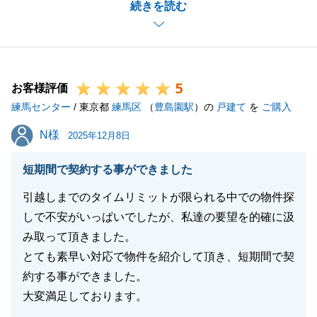
続きを読む
無事にお引渡しを終えることができ、私共も安堵して
おります。_
今回、ご購入のみならずご売却のサポートまでお任せ
いただけましたこと、大変光栄に存じます。
5
今後もお困りのことなどがございましたら、いつでも
お客様評価
練馬センター
お気軽にご相談くださいませ。
/ 東京都
練馬区
（
豊島園駅
）の
戸建て
を
ご購入
_引き続き、末永いお付き合いのほどよろしくお願い
N様
N様
2025年12月8日
申し上げます。
短期間で契約する事ができました
引越しまでのタイムリミットが限られる中での物件探
閉じる
しで不安がいっぱいでしたが、私達の要望を的確に汲
み取って頂きました。
とても素早い対応で物件を紹介して頂き、短期間で契
約する事ができました。
大変満足しております。