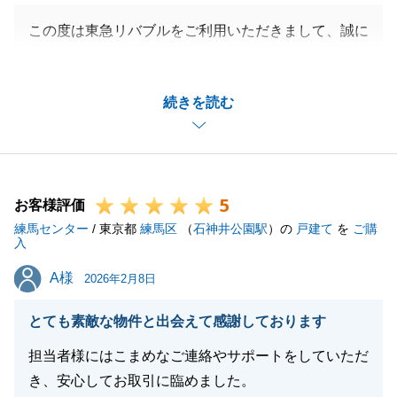
この度は東急リバブルをご利用いただきまして、誠に
ありがとうございます。
K様のお役に立てたことを大変嬉しく思います。
続きを読む
お困りのことなどがございましたら、お気軽にお申し
付けください。
今後とも東急リバブルをご愛顧の程、よろしくお願い
いたします。
5
お客様評価
練馬センター
/ 東京都
練馬区
（
石神井公園駅
）の
戸建て
を
ご購
入
閉じる
A様
A様
2026年2月8日
とても素敵な物件と出会えて感謝しております
担当者様にはこまめなご連絡やサポートをしていただ
き、安心してお取引に臨めました。