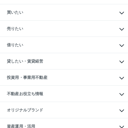
買いたい
マンションの購入
新築・分譲マンションの購入
売りたい
中古マンションの購入
一戸建ての購入
マンションの売却・査定
新築一戸建ての購入
一戸建ての売却・査定
借りたい
中古一戸建ての購入
土地の売却・査定
土地の購入
スピードAI査定
不動産購入の流れ
物件を借りる
不動産売却について
注目キーワード物件特集
オフィス・店舗の賃貸
貸したい・賃貸経営
不動産査定について
購入ガイド
借りるときの流れ
売却サービス
借りるガイド
不動産売却の流れ
無料賃料査定
多言語対応
不動産買換えの流れ
マンション賃料データ
投資用・事業用不動産
売却ガイド
賃貸管理プラン
English
繁体中文
簡体中文
リロケーションについて
投資用不動産
貸すときの流れ
事業用不動産
不動産お役立ち情報
貸すガイド
マンション投資
投資用マンション
不動産AIアドバイザー Tellus Talk
マンション一棟
マンションライブラリー
オリジナルブランド
アパート経営
人気マンションランキング
アパート投資用物件
暮らしに役立つ不動産メディア

収益物件
当社売主リノベーションマンション
「Lnote」
ビル購入（ビル一棟）
一棟リノベーションマンション

資産運用・活用
不動産相場・不動産価格情報