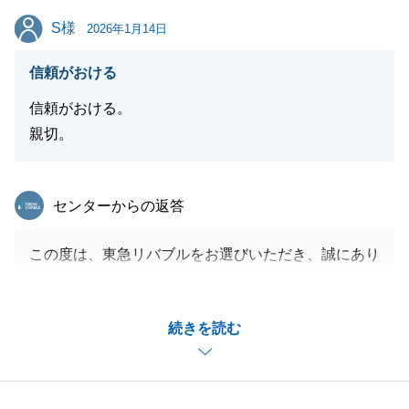
S様
S様
2026年1月14日
信頼がおける
信頼がおける。
親切。
東急リバブル
センターからの返答
この度は、東急リバブルをお選びいただき、誠にあり
がとうございました。
S様にはお手続きのご準備等、迅速にご対応頂き、ス
続きを読む
ムーズにご売却を進めさせて頂くことができました。
不動産について何かお困り事などございましたら、お
気軽にご連絡くださいませ。
引き続き、宜しくお願いいたします。