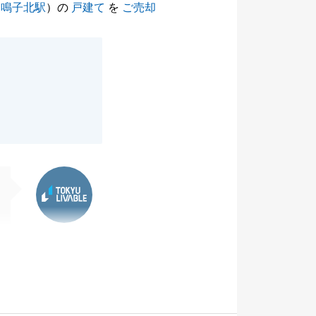
（
鳴子北駅
）の
戸建て
を
ご売却
東急リバブル