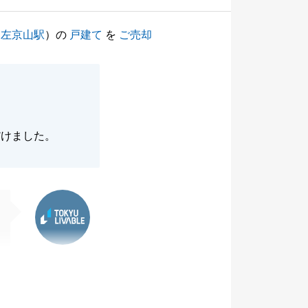
（
左京山駅
）の
戸建て
を
ご売却
だけました。
東急リバブル