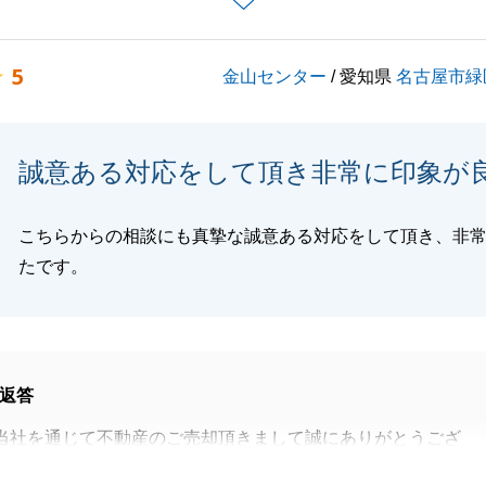
等ございましたら、お気軽にお申し付けください。
5
金山センター
/ 愛知県
名古屋市緑
願いいたします。
誠意ある対応をして頂き非常に印象が
閉じる
こちらからの相談にも真摯な誠意ある対応をして頂き、非
たです。
返答
当社を通じて不動産のご売却頂きまして誠にありがとうござ