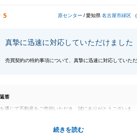
是非ご紹介ください。
5
原センター
/ 愛知県
名古屋市緑区
よろしくお願い申し上げます。
真摯に迅速に対応していただけました
閉じる
売買契約の特約事項について、真摯に迅速に対応していた
返答
を通じて不動産をご売却いただき、誠にありがとうございま
ただくことができ、大変嬉しく思います。
続きを読む
務相談会もございますので、ご利用いただければと思いま