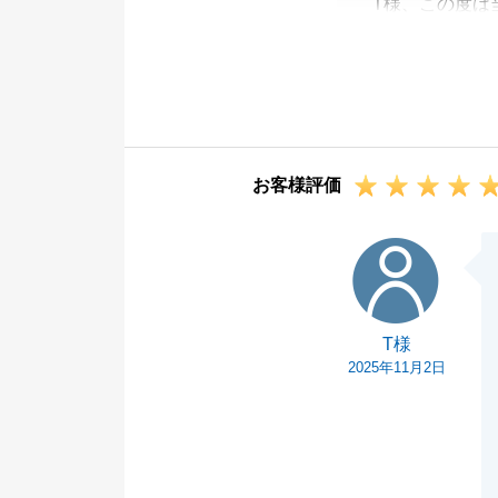
T様、この度は
いました。
T様の迅速なご
とができました
いつもご相談を
これからも宜し
お客様評価
T様
T様
2025年11月2日