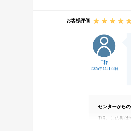
す。
今後もお困り事
お客様評価
何卒、宜しくお
T様
T様
2025年11月23日
センターからの
T様、この度は
いました。