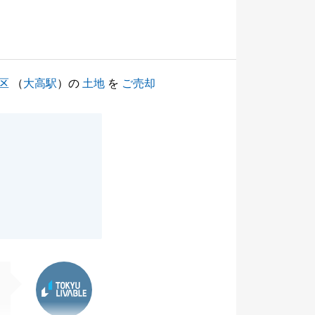
区
（
大高駅
）の
土地
を
ご売却
東急リバブル