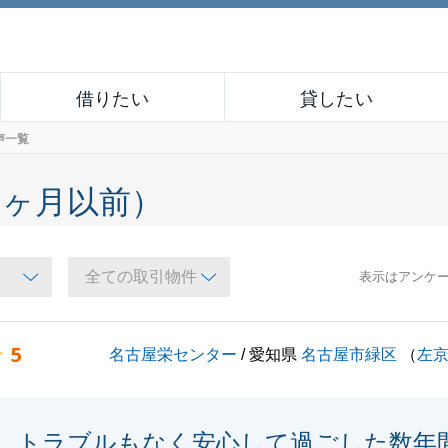
借りたい
貸したい
声一覧
６ヶ月以前）
表示はアンケ
5
名古屋栄センター
/ 愛知県
名古屋市緑区
（
左
トラブルもなく安心して過ごした数年