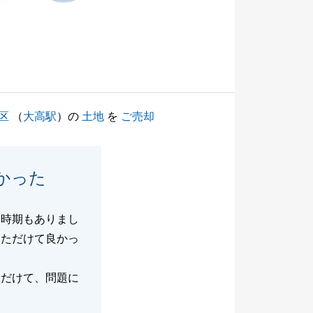
区
（
大高駅
）の
土地
を
ご売却
かった
た時期もありまし
いただけて良かっ
ただけて、問題に