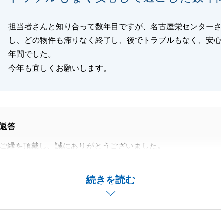
担当者さんと知り合って数年目ですが、名古屋栄センター
し、どの物件も滞りなく終了し、後でトラブルもなく、安
年間でした。
今年も宜しくお願いします。
返答
ご縁を頂戴し、誠にありがとうございました。
これまで6度もご縁を頂戴し、本当に感謝しております。
様のご紹介でまた別のご縁もいただく事となり、重ねて御礼
続きを読む
る話や、Ｈ様自身のニーズを細かく教えてくださり、まるで
ただいてるかの如く事が進んでいきます。