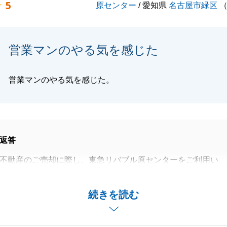
5
原センター
/ 愛知県
名古屋市緑区
りしてＨ様に満足いただける情報や提案をできるよう、精進
宜しくお願い申し上げます。
営業マンのやる気を感じた
営業マンのやる気を感じた。
閉じる
返答
不動産のご売却に際し、東急リバブル原センターをご利用い
がとうございました。
ご相談をいただいた時にご要望いただいておりました、「高
続きを読む
を実現することができ、無事にご満足いただける形でのご売
できたことを大変嬉しく思っております。