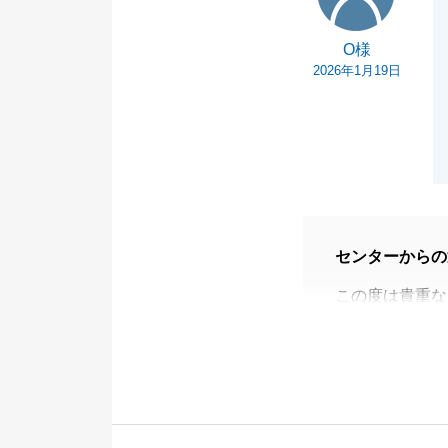
O様
2026年1月19日
センターからの
この度は貴重な
H様が仰る通り
又、来月にはH
申し上げます。
いつも参考にな
Ｈ様に導いてい