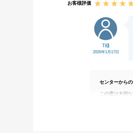
お客様評価
今後、私が先回
して参ります。
T様
今後共、末永く
T様
2026年1月17日
センターからの
この度は大切な
ただき誠にあり
最初にご売却の
値でのご売却」
却、お引渡しが