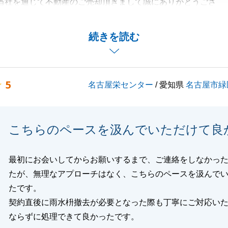
当社を通じて不動産のご売却頂きまして誠にありがとうござ
対応もあり、ご契約からお引き渡しまでトラブルなく進むこ
続きを読む
。
頂きありがとうございます。
くお願いいたします。
5
名古屋栄センター
/ 愛知県
名古屋市緑
閉じる
こちらのペースを汲んでいただけて良
最初にお会いしてからお願いするまで、ご連絡をしなかっ
たが、無理なアプローチはなく、こちらのペースを汲んで
たです。
契約直後に雨水枡撤去が必要となった際も丁寧にご対応い
ならずに処理できて良かったです。