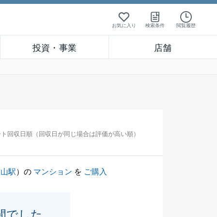
お気に入り
検索条件
閲覧履歴
投資・事業
店舗
ート回収日順（回収日が同じ場合は評価が高い順）
京山駅
）の
マンション
を
ご購入
間でした