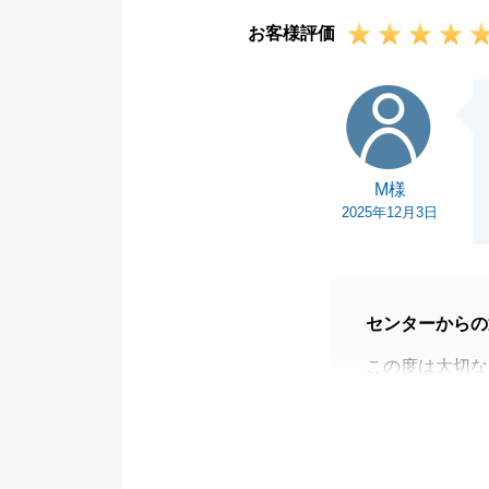
引き続き、T様
お客様評価
とがございまし
今後とも何卒、
M様
M様
2025年12月3日
センターからの
この度は大切な
ご利用いただき
ご相続からご売
完了できたこと
M様の周囲のか