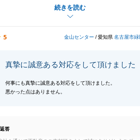
対応もあり、ご契約からお引き渡しまでトラブルなく進むこ
続きを読む
。
自宅にお招き頂き、ありがとうございます。
くお願いいたします。
5
金山センター
/ 愛知県
名古屋市緑
閉じる
真摯に誠意ある対応をして頂けました
何事にも真摯に誠意ある対応をして頂けました。
悪かった点はありません。
返答