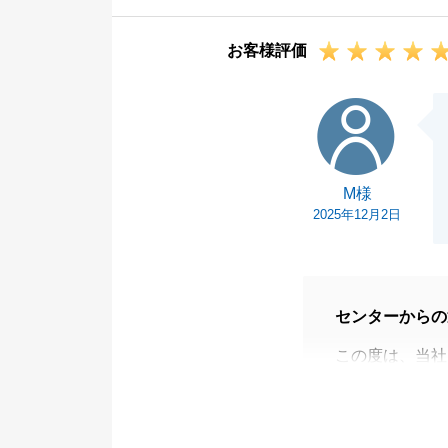
しゃいましたら
お客様評価
今後とも何卒、
M様
M様
2025年12月2日
センターからの
この度は、当社
す。
M様とご縁をい
また、当社の税