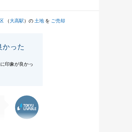
区
（
大高駅
）の
土地
を
ご売却
良かった
常に印象が良かっ
東急リバブル