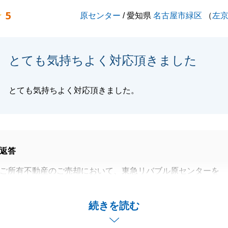
はもちろんT様のお近くの方も含めて、不動産にお困りのこ
5
原センター
/ 愛知県
名古屋市緑区
（
左
たらお気軽にお申し付けください。
よろしくお願い申し上げます。
とても気持ちよく対応頂きました
閉じる
とても気持ちよく対応頂きました。
返答
ご所有不動産のご売却において、東急リバブル原センターを
誠にありがとうございました。
却、お引渡しまでお手伝いさせていただき、無事にお取引が
続きを読む
を、大変嬉しく思います。
たでも、売買のみならず不動産に関してお困りの方がいらっ