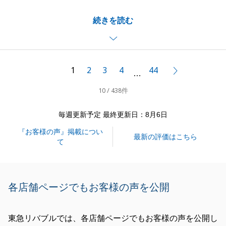
ご満足いただけるサポートができ、大変嬉しく感じて
続きを読む
おります。
スムーズにお引き渡しが完了できましたのも、R様の
ご協力があってのことでございました。
また何かお力になれることがございましたら、どうぞ
1
2
3
4
44
次へ
…
お気軽にご相談ください。よろしくお願いいたしま
10 / 438件
す。
毎週更新予定 最終更新日：8月6日
『お客様の声』掲載につい
閉じる
最新の評価はこちら
て
各店舗ページでもお客様の声を公開
東急リバブルでは、各店舗ページでもお客様の声を公開し