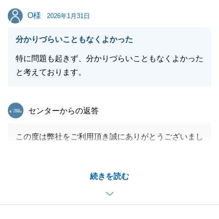
O様
O様
2026年1月31日
閉じる
分かりづらいこともなくよかった
特に問題も起きず、分かりづらいこともなくよかった
と考えております。
東急リバブル
センターからの返答
この度は弊社をご利用頂き誠にありがとうございまし
た。
O様の思い出の詰まったご自宅のご売却をお手伝いで
続きを読む
き大変光栄でした。
常にこちらの説明を真摯に聞いてくださり、お手続き
の際にも多大なるご協力をいただいたおかげで、滞り
なく無事にお引き渡しを迎えることができました。