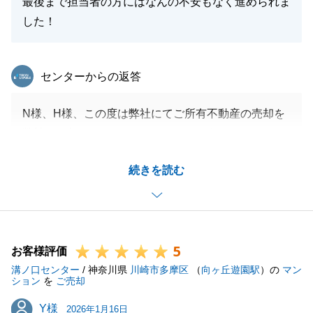
最後まで担当者の方にはなんの不安もなく進められま
した！
東急リバブル
センターからの返答
N様、H様、この度は弊社にてご所有不動産の売却を
弊社にお任せいただきありがとうございます。
売却に向けて長い道のりでしたが、無事に成約にな
続きを読む
り、誠におめでとうございます。
今後ともよろしくお願いいたします。
5
お客様評価
閉じる
溝ノ口センター
/ 神奈川県
川崎市多摩区
（
向ヶ丘遊園駅
）の
マン
ション
を
ご売却
Y様
Y様
2026年1月16日