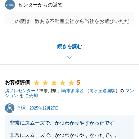
東急リバブル
センターからの返答
閉じる
この度は、数ある不動産会社から当社をお選びいただ
き、誠にありがとうございます。
お住み替えに際し、ご売却とご購入の日程調整など、
続きを読む
難しい点もあったと思います。
無事にお引き渡しができましたのも、S様に迅速なご
対応・ご協力いただいたお陰です。感謝申し上げま
す。
5
S様の新生活がより充実したものとなりますよう、心
お客様評価
溝ノ口センター
より祈念いたします。
/ 神奈川県
川崎市多摩区
（
向ヶ丘遊園駅
）の
マン
ション
を
ご売却
また、不動産に関するお困りごとなどございました
Y様
Y様
ら、お気軽にご相談いただけますと幸いです。
2025年12月27日
非常にスムーズで、かつわかりやすかったです
非常にスムーズで、かつわかりやすかったです。
閉じる