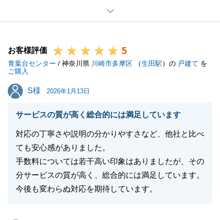
ったかと拝察いたしました。
私たちは、仲介担当者はお客様の「最良のパートナ
ー」であるべきだと考えております。嘘のない対等な
5
関係があってこそ、納得のいく成約が生まれると信じ
お客様評価
青葉台センター
ております。
/ 神奈川県
川崎市多摩区
（
生田駅
）の
戸建て
を
ご購入
弊社では、お客様の利益を最優先に考え、すべての情
S様
S様
報をオープンにすることを徹底しております。今回、
2026年1月13日
その姿勢を評価していただけたことは、私たちにとっ
サービスの質が高く総合的には満足しています
て何よりの誇りです。
「当たり前のことが当たり前にできたことが良かっ
対応の丁寧さや説明の分かりやすさなど、他社と比べ
た」というお言葉を糧に、これからも溝ノ口エリアの
ても安心感がありました。
皆様に、安心と納得をお届けできるよう邁進してまい
手数料については若干高い印象はありましたが、その
ります。
分サービスの質が高く、総合的には満足しています。
この度は大切なご資産の売却をお任せいただき、本当
今後も変わらぬ対応を期待しています。
にありがとうございました。