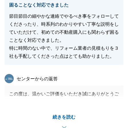
困ることなく対応できました
価いただけたことは、私にとって救いとなりました。
常にお客様の目線に立ち、迅速に改善・実行すること
節目節目の細やかな連絡でやるべき事をフォローして
が私の信条ですので、その点を感じ取っていただけた
くださったり、時系列のわかりやすい丁寧な説明をし
のであれば幸いです。
ていただけて、初めての不動産購入にも関わらず困る
これからも「お客様の声を形にする」姿勢を大切に
ことなく対応できました。
し、溝ノ口エリアで一番信頼される担当者を目指して
特に時間のない中で、リフォーム業者の見積もりを３
精進してまいります。今後とも、何かございましたら
社も手配してくださった点はとても助かりました。
お気軽にお声がけください。東急リバブル株式会社_
溝ノ口センター
東急リバブル
センターからの返答
この度は、温かいご評価をいただき誠にありがとうご
閉じる
ざいます。
最後までスムーズにお取引を完了できましたのは、A
続きを読む
様のご協力のおかげです。
心より感謝申し上げます。