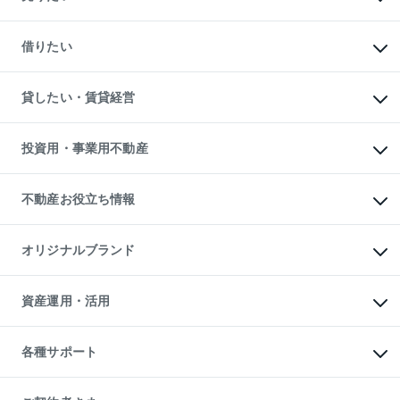
中古マンションの購入
一戸建ての購入
マンションの売却・査定
新築一戸建ての購入
一戸建ての売却・査定
借りたい
中古一戸建ての購入
土地の売却・査定
土地の購入
スピードAI査定
不動産購入の流れ
物件を借りる
不動産売却について
注目キーワード物件特集
オフィス・店舗の賃貸
貸したい・賃貸経営
不動産査定について
購入ガイド
借りるときの流れ
売却サービス
借りるガイド
不動産売却の流れ
無料賃料査定
多言語対応
不動産買換えの流れ
マンション賃料データ
投資用・事業用不動産
売却ガイド
賃貸管理プラン
English
繁体中文
簡体中文
リロケーションについて
投資用不動産
貸すときの流れ
事業用不動産
不動産お役立ち情報
貸すガイド
マンション投資
投資用マンション
不動産AIアドバイザー Tellus Talk
マンション一棟
マンションライブラリー
オリジナルブランド
アパート経営
人気マンションランキング
アパート投資用物件
暮らしに役立つ不動産メディア

収益物件
当社売主リノベーションマンション
「Lnote」
ビル購入（ビル一棟）
一棟リノベーションマンション

資産運用・活用
不動産相場・不動産価格情報
投資用不動産の売却査定
L`GENTE（ルジェンテ）
不動産売却FAQ
事業用不動産の売却査定
区分リノベーションマンション

不動産コラム・ニュース
等価交換事業
海外不動産
Lideas（リディアス）
不動産用語集
不動産M&A
各種サポート
投資用一棟レジデンスWELL

不動産なんでもネット相談室
アセットマネジメント・出資
SQUARE（ウェルスクエア）
住まいの税金
不動産小口投資

シニア向けサポート
物件一括検索（購入＆賃貸）
LEGACIA（レガシア）
相続サポート