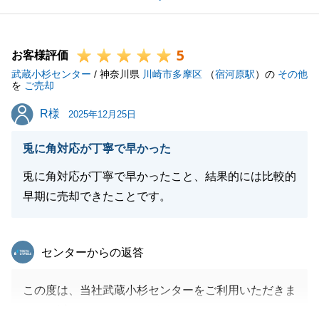
また機会がございましたら、その際も何卒よろしくお
願い申し上げます。
5
お客様評価
武蔵小杉センター
/ 神奈川県
川崎市多摩区
（
宿河原駅
）の
その他
を
ご売却
閉じる
R様
R様
2025年12月25日
兎に角対応が丁寧で早かった
兎に角対応が丁寧で早かったこと、結果的には比較的
早期に売却できたことです。
東急リバブル
センターからの返答
この度は、当社武蔵小杉センターをご利用いただきま
して、誠にありがとうございました。