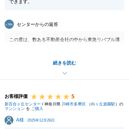
励みとなります。
できます。
これからも溝ノ口センターを支えてくださるユーザー
様はもちろん、新たにご縁をいただく皆様にも、「任
東急リバブル
センターからの返答
せて良かった」と心から思っていただけるよう精進し
てまいります。
この度は、数ある不動産会社の中から東急リバブル溝
今後とも、末永いお付き合いをよろしくお願い申し上
ノ口センターをご利用いただき、誠にありがとうござ
げます。
いました。また、お取引に関する率直なご感想をいた
続きを読む
だきましたこと、重ねて御礼申し上げます。
掲載画像のクオリティについて、当初ご期待に沿え
閉じる
ず、残念な思いをさせてしまいましたこと、猛省して
おります。
5
不動産売却において、物件の第一印象を決める写真
お客様評価
新百合ヶ丘センター
は、成約を左右する極めて重要な要素です。その大切
/ 神奈川県
川崎市多摩区
（
向ヶ丘遊園駅
）の
マンション
を
ご購入
さを再認識し、以降はより一層のこだわりを持って取
A様
A様
り組んでおります。
2025年12月26日
ご指摘をいただいた後、すぐに画像の差し替えをご評