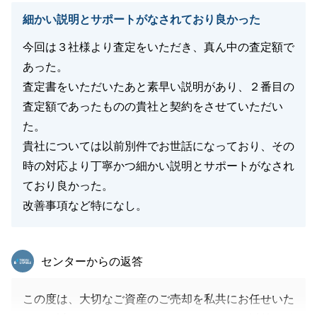
渡しまで伴走できたことは、プロとして一つの理想の
細かい説明とサポートがなされており良かった
形を実現できたと感じております。
「わかりやすかった」という一言は、私にとって最高
今回は３社様より査定をいただき、真ん中の査定額で
の褒め言葉です。今後も、専門用語を並べるのではな
あった。
く、常にお客様の目線で「納得感のあるお取引」を追
査定書をいただいたあと素早い説明があり、２番目の
求してまいります。
査定額であったものの貴社と契約をさせていただい
また将来、不動産に関することで何かお役に立てる日
た。
が参りましたら、ぜひ「東急リバブル溝ノ口センタ
貴社については以前別件でお世話になっており、その
ー」を思い出していただければ幸いです。
時の対応より丁寧かつ細かい説明とサポートがなされ
ており良かった。
改善事項など特になし。
閉じる
東急リバブル
センターからの返答
この度は、大切なご資産のご売却を私共にお任せいた