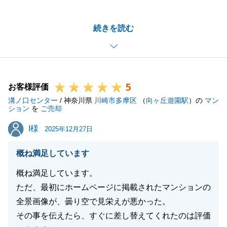
だき、誠にありがとうございました。また、以前に引
き続き、再び私共をご用命いただけましたこと、プロ
続きを読む
としてこれほど光栄なことはございません。
今回は3社の中から、査定額の高さだけでなく、私共
の「説明のスピード」と「サポートの質」を評価して
お選びいただけたとのこと、大変嬉しく思います。_
5
査定価格は高ければ良いというものではなく、「なぜ
お客様評価
溝ノ口センター
その価格なのか」という明確な根拠と、それを実現さ
/ 神奈川県
川崎市多摩区
（
向ヶ丘遊園駅
）の
マン
ション
を
ご売却
せるためのスピード感ある活動が成約への近道だと考
I様
I様
えております。
2025年12月27日
その点を深くご理解いただき、信頼してくださったお
概ね満足しています
客様の期待にお応えできたことが、何よりの喜びで
す。
概ね満足しています。
以前のご縁があった際よりも「丁寧で細かい説明」と
ただ、最初にホームページに掲載されたマンションの
感じていただけたことは、私自身が目指す「常に進化
全景画像が、曇り空で見栄えが悪かった。
し続けるサービス」を評価いただけたようで、大きな
その事を伝えたら、すぐに差し替えてくれたのは評価