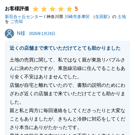
5
今後も何かご相談事がございましたらお気軽にご連絡
お客様評価
新百合ヶ丘センター
ください。
/ 神奈川県
川崎市多摩区
（
生田駅
）の
土地
を
ご売却
この度は誠にありがとうございました。
N様
N様
今後とも宜しくお願いいたします。
2026年1月24日
近くの店舗まで来ていただけてとても助かりました
土地の売買に関して、私ではなく親が東急リバブルさ
閉じる
んに決めたのですが、東急線沿線に住んでることもあ
り全く不安はありませんでした。
店舗が自宅と離れていたので、書類の説明のためにわ
ざわざ近くの店舗まで来ていただけてとても助かりま
した。
親と私と両方に毎回連絡をしてくださったりと大変な
こともありましたが、きちんと冷静に対応をしてくだ
さり本当にありがたかったです。