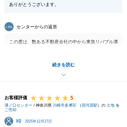
ありがとうございます。
東急リバブル
センターからの返答
この度は、数ある不動産会社の中から東急リバブル溝
ノ口センターをお選びいただき、誠にありがとうござ
いました。
続きを読む
また、無駄のないスムーズな進行と説明の分かりやす
さをご評価いただき、大変光栄に存じます。
不動産のお取引は非常に工程が多く、時には複雑な判
断を求められます。
5
私は、お客様の貴重なお時間を無駄にしないよう、
お客様評価
溝ノ口センター
「情報の整理」と「先読みした段取り」を徹底してお
/ 神奈川県
川崎市多摩区
（
宿河原駅
）の
土地
を
ご売却
ります。
I様
I様
今回、お客様にストレスを感じさせることなくお引き
2025年12月27日