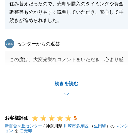
住み替えだったので、売却や購入のタイミングや資金
調整等も分かりやすく説明していただき、安心して手
続きが進められました。
東急リバブル
センターからの返答
この度は、大変光栄なコメントをいただき、心より感
謝申し上げます。
こちらこそ、いつも迅速にご対応いただき、円滑に進
続きを読む
めることができましたことをあわせて感謝申し上げま
す。
今後も何かお困りごとがございましたら、いつでもお
気軽にご相談ください。
5
寒さ厳しき折、どうぞご自愛くださいませ。
お客様評価
新百合ヶ丘センター
/ 神奈川県
川崎市多摩区
（
生田駅
）の
マンシ
ョン
を
ご売却