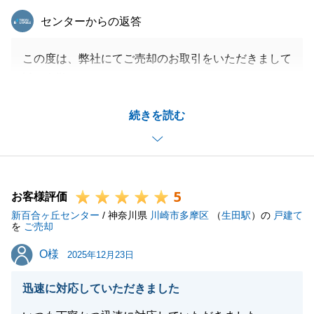
東急リバブル
センターからの返答
この度は、弊社にてご売却のお取引をいただきまして
誠に有難うございました。
担当させていただいてから短期間で成約することがで
続きを読む
き、私も嬉しく思っております。
今後も、お客様に寄り添ったご対応が出来る様に取り
組んで参ります。
5
お客様評価
新百合ヶ丘センター
/ 神奈川県
川崎市多摩区
（
生田駅
）の
戸建て
閉じる
を
ご売却
O様
O様
2025年12月23日
迅速に対応していただきました