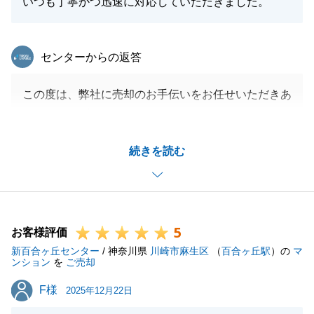
いつも丁寧かつ迅速に対応していただきました。
東急リバブル
センターからの返答
この度は、弊社に売却のお手伝いをお任せいただきあ
りがとうございました。
微力ながらＯ様のお力になれたことを光栄に思いま
続きを読む
す。
今後ともよろしくお願いいたします。
5
お客様評価
閉じる
新百合ヶ丘センター
/ 神奈川県
川崎市麻生区
（
百合ヶ丘駅
）の
マ
ンション
を
ご売却
F様
F様
2025年12月22日