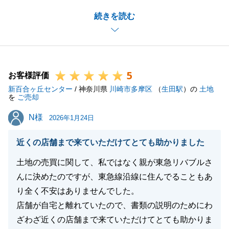
O様の思い出の詰まったご自宅のご売却をお手伝いで
続きを読む
き大変光栄でした。
常にこちらの説明を真摯に聞いてくださり、お手続き
の際にも多大なるご協力をいただいたおかげで、滞り
なく無事にお引き渡しを迎えることができました。
5
今後も何かご相談事がございましたらお気軽にご連絡
お客様評価
新百合ヶ丘センター
ください。
/ 神奈川県
川崎市多摩区
（
生田駅
）の
土地
を
ご売却
この度は誠にありがとうございました。
N様
N様
今後とも宜しくお願いいたします。
2026年1月24日
近くの店舗まで来ていただけてとても助かりました
土地の売買に関して、私ではなく親が東急リバブルさ
閉じる
んに決めたのですが、東急線沿線に住んでることもあ
り全く不安はありませんでした。
店舗が自宅と離れていたので、書類の説明のためにわ
ざわざ近くの店舗まで来ていただけてとても助かりま