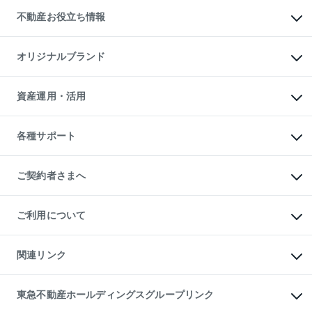
投資用不動産
貸すときの流れ
事業用不動産
不動産お役立ち情報
貸すガイド
マンション投資
投資用マンション
不動産AIアドバイザー Tellus Talk
マンション一棟
マンションライブラリー
オリジナルブランド
アパート経営
人気マンションランキング
アパート投資用物件
暮らしに役立つ不動産メディア

収益物件
当社売主リノベーションマンション
「Lnote」
ビル購入（ビル一棟）
一棟リノベーションマンション

資産運用・活用
不動産相場・不動産価格情報
投資用不動産の売却査定
L`GENTE（ルジェンテ）
不動産売却FAQ
事業用不動産の売却査定
区分リノベーションマンション

不動産コラム・ニュース
等価交換事業
海外不動産
Lideas（リディアス）
不動産用語集
不動産M&A
各種サポート
投資用一棟レジデンスWELL

不動産なんでもネット相談室
アセットマネジメント・出資
SQUARE（ウェルスクエア）
住まいの税金
不動産小口投資

シニア向けサポート
物件一括検索（購入＆賃貸）
LEGACIA（レガシア）
相続サポート
ご契約者さまへ
リフォームサポート
ご契約者さまサポートメニュー
ご紹介・再契約特典
ご利用について
入居者様専用-各種ご案内（賃貸）
東急こすもす会「こすもすWeb」
本人確認に関するお客様へのお願い
金融商品取引について
関連リンク
東急リバブル ソーシャルメディアポリシー
ご意見・お問い合わせ（金融商品取引専用の相談・お問い合わせ窓口）
すまいValue
保険募集におけるプライバシー・ポリシー
これからご結婚される方に東急百貨店のブライダルクラブ
東急不動産ホールディングスグループリンク
ダイレクトメール（郵送物）・Eメールなどの送付停止について
人材サービスのご用命は 東急リバブルスタッフ株式会社まで
宅地建物取引業者の皆様へ