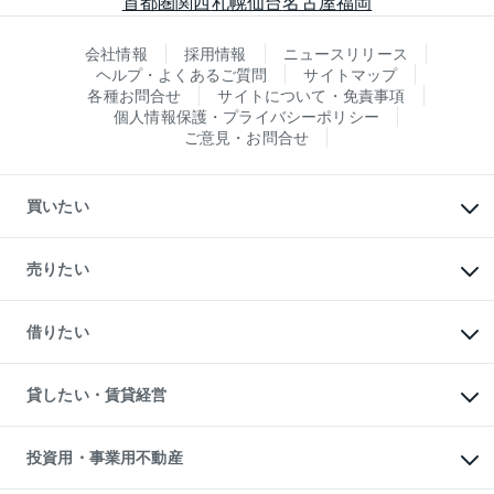
首都圏
関西
札幌
仙台
名古屋
福岡
会社情報
採用情報
ニュースリリース
ヘルプ・よくあるご質問
サイトマップ
各種お問合せ
サイトについて・免責事項
個人情報保護・プライバシーポリシー
ご意見・お問合せ
買いたい
マンションの購入
新築・分譲マンションの購入
売りたい
中古マンションの購入
一戸建ての購入
マンションの売却・査定
新築一戸建ての購入
一戸建ての売却・査定
借りたい
中古一戸建ての購入
土地の売却・査定
土地の購入
スピードAI査定
不動産購入の流れ
物件を借りる
不動産売却について
注目キーワード物件特集
オフィス・店舗の賃貸
貸したい・賃貸経営
不動産査定について
購入ガイド
借りるときの流れ
売却サービス
借りるガイド
不動産売却の流れ
無料賃料査定
多言語対応
不動産買換えの流れ
マンション賃料データ
投資用・事業用不動産
売却ガイド
賃貸管理プラン
English
繁体中文
簡体中文
リロケーションについて