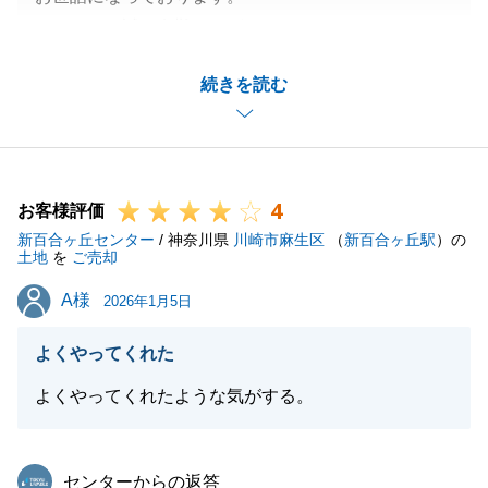
このたびは誠に有難うございました。
素晴らしいご縁をいただけましたこと心より感謝申し
続きを読む
上げます。
今後ともよろしくお願いいたします。
4
お客様評価
閉じる
新百合ヶ丘センター
/ 神奈川県
川崎市麻生区
（
新百合ヶ丘駅
）の
土地
を
ご売却
A様
A様
2026年1月5日
よくやってくれた
よくやってくれたような気がする。
東急リバブル
センターからの返答