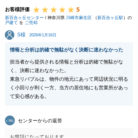
5
お客様評価
閉じる
新百合ヶ丘センター
/ 神奈川県
川崎市麻生区
（
新百合ヶ丘駅
）の
戸建て
を
ご売却
S様
S様
2026年1月16日
情報と分析は的確で無駄がなく決断に迷わなかった
担当者から提供される情報と分析は的確で無駄がな
く、決断に迷わなかった。
東急リバブルは、物件の地元にあって周辺状況に明る
く小回りが利く一方、当方の居住地にも営業所があっ
て安心感がある。
東急リバブル
センターからの返答
お世話になっております。