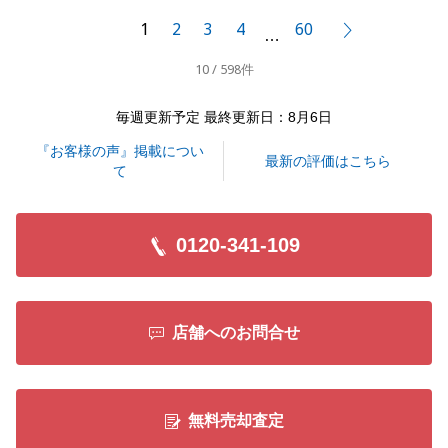
気軽にご相談ください。_
1
2
3
4
60
次へ
…
寒さ厳しき折、どうぞご自愛くださいませ。
10 / 598件
毎週更新予定 最終更新日：8月6日
閉じる
『お客様の声』掲載につい
最新の評価はこちら
て
0120-341-109
店舗へのお問合せ
無料売却査定