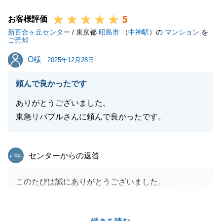
また不動産の件でご相談がございましたら、いつでも
5
ご連絡下さい。
お客様評価
新百合ヶ丘センター
末永いお付き合いを宜しくお願いします。
/ 東京都
昭島市
（
中神駅
）の
マンション
を
ご売却
O様
O様
2025年12月28日
閉じる
頼んで良かったです
ありがとうございました。
東急リバブルさんに頼んで良かったです。
東急リバブル
センターからの返答
このたびは誠にありがとうございました。
素晴らしいご縁をいただけましたこと心より感謝申し
上げます。