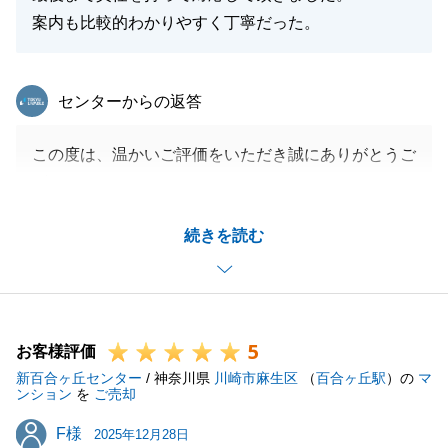
案内も比較的わかりやすく丁寧だった。
東急リバブル
センターからの返答
この度は、温かいご評価をいただき誠にありがとうご
ざいます。
最後までスムーズにお取引を完了できましたのは、S
続きを読む
様のご協力のおかげです。
心より感謝申し上げます。
また機会がございましたら、その際も何卒よろしくお
願い申し上げます。
5
お客様評価
新百合ヶ丘センター
/ 神奈川県
川崎市麻生区
（
百合ヶ丘駅
）の
マ
ンション
を
ご売却
閉じる
F様
F様
2025年12月28日