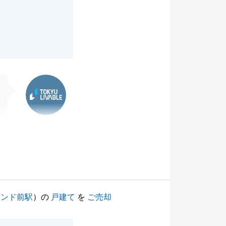
東急リバブル
ランド前駅
）の
戸建て
を
ご売却