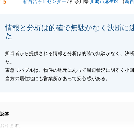
5
新百合ヶ丘センター
/ 神奈川県
川崎市麻生区
（
新
情報と分析は的確で無駄がなく決断に
た
担当者から提供される情報と分析は的確で無駄がなく、決
た。
東急リバブルは、物件の地元にあって周辺状況に明るく小
当方の居住地にも営業所があって安心感がある。
返答
おります。