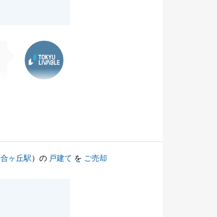
東急リバブル
百合ヶ丘駅
）の
戸建て
を
ご売却