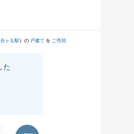
百合ヶ丘駅
）の
戸建て
を
ご売却
した
東急リバブル