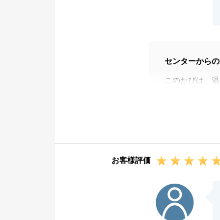
センターからの
このたびは、温
初動対応や業者
しく思っており
また、買主様と
られたことは、
と感じておりま
お客様評価
大切なご資産の
今後また何かご
F様