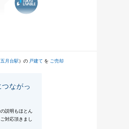
（
五月台駅
）の
戸建て
を
ご売却
につながっ
捗の説明もほとん
にご対応頂きまし