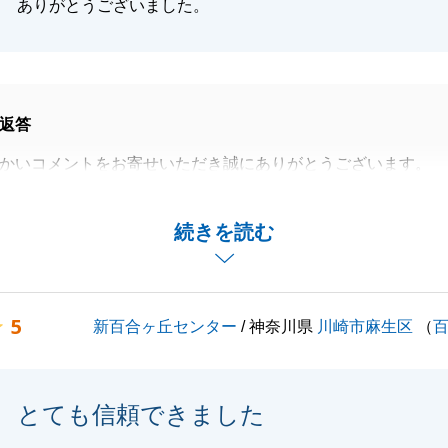
ありがとうございました。
返答
かいコメントをお寄せいただき誠にありがとうございます。
様の手配、交渉の場面などについてご評価いただき、大変嬉
ます。
続きを読む
の良いご縁につながり、納得いただける形にてご売却を進め
Ｔ様ご自身が一つひとつ丁寧にご対応くださったからこそだ
す。
5
新百合ヶ丘センター
/ 神奈川県
川崎市麻生区
（
お取引をお任せいただき、本当にありがとうございました。
ざいましたら、いつでもお気軽にご相談くださいませ。
とても信頼できました