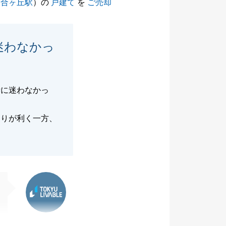
百合ヶ丘駅
）の
戸建て
を
ご売却
迷わなかっ
断に迷わなかっ
回りが利く一方、
東急リバブル