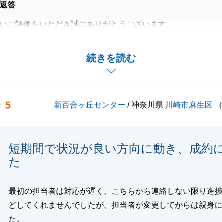
返答
いご評価をいただき誠にありがとうございます。
ズにお取引を完了できましたのは、S様のご協力のおかげで
続きを読む
上げます。
いましたら、その際も何卒よろしくお願い申し上げます。
5
新百合ヶ丘センター
/ 神奈川県
川崎市麻生区
閉じる
短期間で状況が良い方向に動き、成約
た
最初の担当者は対応が遅く、こちらから連絡しない限り進
どしてくれませんでしたが、担当者が変更してからは親身
た。