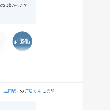
たのは良かったで
東急リバブル
（
生田駅
）の
戸建て
を
ご売却