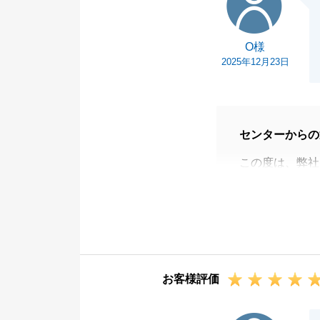
O様
2025年12月23日
センターからの
この度は、弊社
た。
微力ながらＯ様
今後ともよろし
お客様評価
T様