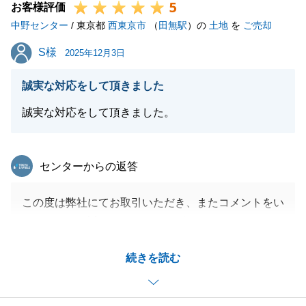
5
お客様評価
中野センター
/ 東京都
西東京市
（
田無駅
）の
土地
を
ご売却
S様
S様
2025年12月3日
誠実な対応をして頂きました
誠実な対応をして頂きました。
東急リバブル
センターからの返答
この度は弊社にてお取引いただき、またコメントをい
ただきまして誠にありがとうございます。
いつも快くお電話、メールにてご連絡いただき、あり
続きを読む
がとうございました。
S様の担当として、ご売却のお手伝いに携わることが
できて大変嬉しく思っております。