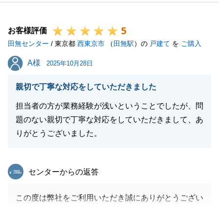
今後とも不動産の事で何かありましたらお気兼ねなく
ご相談くださいませ。
5
今後とも何卒よろしくお願い申し上げます。
お客様評価
田無センター
/ 東京都
西東京市
（
田無駅
）の
戸建て
を
ご購入
A様
A様
2025年10月28日
閉じる
親切で丁寧な対応をしていただきました
担当者の方が業務経験が浅いということでしたが、問
題のない親切で丁寧な対応をしていただきまして、あ
りがとうございました。
東急リバブル
センターからの返答
この度は弊社をご利用いただき誠にありがとうござい
ます。