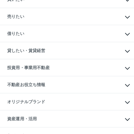
マンションの購入
新築・分譲マンションの購入
売りたい
中古マンションの購入
一戸建ての購入
マンションの売却・査定
新築一戸建ての購入
一戸建ての売却・査定
借りたい
中古一戸建ての購入
土地の売却・査定
土地の購入
スピードAI査定
不動産購入の流れ
物件を借りる
不動産売却について
注目キーワード物件特集
オフィス・店舗の賃貸
貸したい・賃貸経営
不動産査定について
購入ガイド
借りるときの流れ
売却サービス
借りるガイド
不動産売却の流れ
無料賃料査定
多言語対応
不動産買換えの流れ
マンション賃料データ
投資用・事業用不動産
売却ガイド
賃貸管理プラン
English
繁体中文
簡体中文
リロケーションについて
投資用不動産
貸すときの流れ
事業用不動産
不動産お役立ち情報
貸すガイド
マンション投資
投資用マンション
不動産AIアドバイザー Tellus Talk
マンション一棟
マンションライブラリー
オリジナルブランド
アパート経営
人気マンションランキング
アパート投資用物件
暮らしに役立つ不動産メディア

収益物件
当社売主リノベーションマンション
「Lnote」
ビル購入（ビル一棟）
一棟リノベーションマンション

資産運用・活用
不動産相場・不動産価格情報
投資用不動産の売却査定
L`GENTE（ルジェンテ）
不動産売却FAQ
事業用不動産の売却査定
区分リノベーションマンション

不動産コラム・ニュース
等価交換事業
海外不動産
Lideas（リディアス）
不動産用語集