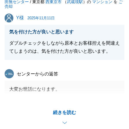
田無センター
/ 東京都
西東京市
（
武蔵境駅
）の
マンション
を
ご
売却
Y様
Y様
2025年11月11日
閉じる
気を付けた方が良いと思います
ダブルチェックをしながら原本とお客様控えを間違え
てしまうのは、気を付けた方が良いと思います。
東急リバブル
センターからの返答
大変お世話になります。
この度は当社をご利用いただき誠にありがとうござい
ました。
続きを読む
販売開始から売買契約、決済までとスピーディーに対
応することができ大変嬉しく思います。