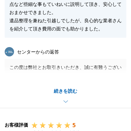
点など些細な事もていねいに説明して頂き、安心して
おまかせできました。
遺品整理を兼ねた引越しでしたが、良心的な業者さん
を紹介して頂き費用の面でも助かりました。
東急リバブル
センターからの返答
この度は弊社とお取引きいただき、誠に有難うござい
ました。
お取引きをする上で色々とご準備等大変だったと思い
続きを読む
ますが、無事取引が完了し、私も嬉しく思っておりま
す。
また何か機会がございましたらお気軽にご相談くださ
いませ。
5
今後とも何卒よろしくお願いいたします。
お客様評価