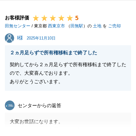
また、ご指摘いただいた内容をもとに精進して参りま
す。
5
今後また不動産に関してご要望などございましたいつ
お客様評価
田無センター
でもご連絡お待ちしております。
/ 東京都
西東京市
（
田無駅
）の
土地
を
ご売却
よろしくお願いいたします。
I様
I様
2025年11月10日
２ヵ月足らずで所有権移転まで終了した
閉じる
契約してから２ヵ月足らずで所有権移転まで終了した
ので、大変喜んでおります。
ありがとうございます。
東急リバブル
センターからの返答
大変お世話になります。
この度は当社をご利用いただき誠にありがとうござい