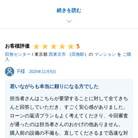
ました。微力ながらI様よりお褒めのお言葉をいただ
続きを読む
き嬉しく思います。
契約から決済までに測量業務や解体作業などございま
したが、I様がご尽力いただいたおかげで安心して進
めることができました。
5
また不動産に関しましてご要望などございましたらい
お客様評価
田無センター
つでもご連絡お待ちしております。よろしくお願いし
/ 東京都
西東京市
（
田無駅
）の
マンション
を
ご購
入
ます。
F様
F様
2025年11月5日
若いながらも本当に頼りになる方でした
閉じる
担当者さんはこちらが要望することに対して全てきち
んと回答していただき、すごく安心感がありました。
ローンの返済プランもよく考えてくださり、今回審査
が通ったのは担当者さんのおかげの他ありません。
購入前の設備の不備も、直してくださるまで迅速な対