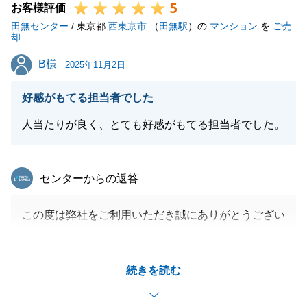
5
お客様評価
田無センター
/ 東京都
西東京市
（
田無駅
）の
マンション
を
ご売
却
閉じる
B様
B様
2025年11月2日
好感がもてる担当者でした
人当たりが良く、とても好感がもてる担当者でした。
東急リバブル
センターからの返答
この度は弊社をご利用いただき誠にありがとうござい
ます。
ご売却活動時からお客様のご案内立会いや、ご契約か
続きを読む
らお引渡しまで二人三脚で進むことができ大変嬉しく
思います。