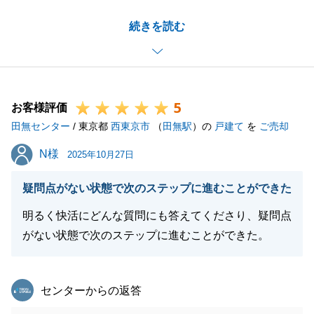
ご契約からお引渡しまで約5か月ほどありましたが、
続きを読む
一貫してお手伝いする事ができ大変嬉しく思います。
また不動産の事でご相談事がありましたらお気兼ねな
くお申し出くださいませ。
今後とも何卒よろしくお願い申し上げます。
5
お客様評価
田無センター
/ 東京都
西東京市
（
田無駅
）の
戸建て
を
ご売却
閉じる
N様
N様
2025年10月27日
疑問点がない状態で次のステップに進むことができた
明るく快活にどんな質問にも答えてくださり、疑問点
がない状態で次のステップに進むことができた。
東急リバブル
センターからの返答