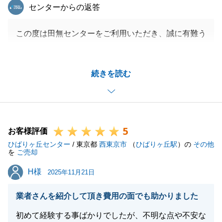
東急リバブル
センターからの返答
この度は田無センターをご利用いただき、誠に有難う
ございました。
ご指摘いただきありがとうございます。H様のご協力
続きを読む
によって無事決済を行うことができました。ありがと
うございます。
今後もなにかご相談ございましたら、お気軽に申しつ
けください。
5
今後ともよろしくお願い申し上げます。
お客様評価
ひばりヶ丘センター
/ 東京都
西東京市
（
ひばりヶ丘駅
）の
その他
を
ご売却
H様
H様
2025年11月21日
閉じる
業者さんを紹介して頂き費用の面でも助かりました
初めて経験する事ばかりでしたが、不明な点や不安な