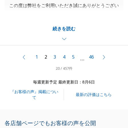
この度は弊社をご利用いただき誠にありがとうござい
ます。
ご売却のご相談時から1点1点確認しながら、二人三
続きを読む
脚でお引渡しまで進むことができ大変感謝しておりま
す。
また不動産の事で何かありましたらお気兼ねなくご連
絡くださいませ。
1
2
3
4
5
46
前へ
次へ
…
今後とも何卒よろしくお願い申し上げます。
20 / 457件
毎週更新予定 最終更新日：8月6日
閉じる
『お客様の声』掲載につい
最新の評価はこちら
て
各店舗ページでもお客様の声を公開