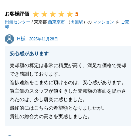
また何かご相談等お力になれることがございましたら
5
是非ご連絡を頂戴できればと思っております。
お客様評価
田無センター
皆様のご健康とご多幸をお祈り申し上げます。
/ 東京都
西東京市
（
田無駅
）の
マンション
を
ご売
却
H様
H様
2025年11月28日
閉じる
安心感があります
売却額の算定は非常に精度が高く、満足な価格で売却
でき感謝しております。
進捗連絡をこまめに頂けるのは、安心感があります。
買主側のスタッフが値引きした売却額の書面を提示さ
れたのは、少し唐突に感じました。
最終的にはこちらの希望額となりましたが。
貴社の総合力の高さを実感しました。