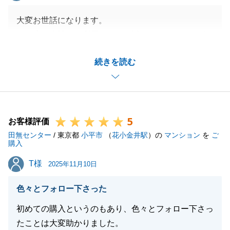
大変お世話になります。
この度は当社をご利用いただき誠にありがとうござい
ました。
続きを読む
販売開始から売買契約、決済までとスピーディーに対
応することができ大変嬉しく思います。
また、ご指摘いただいた内容をもとに精進して参りま
す。
5
今後また不動産に関してご要望などございましたいつ
お客様評価
田無センター
でもご連絡お待ちしております。
/ 東京都
小平市
（
花小金井駅
）の
マンション
を
ご
購入
よろしくお願いいたします。
T様
T様
2025年11月10日
色々とフォロー下さった
閉じる
初めての購入というのもあり、色々とフォロー下さっ
たことは大変助かりました。