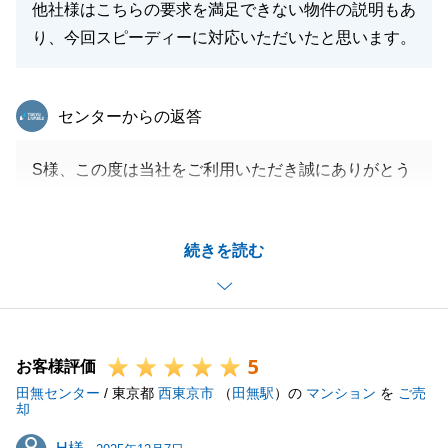
他社様はこちらの要求を満足できない物件の説明もあ
り、今回スピーディーに対応いただいたと思います。
東急リバブル
センターからの返答
S様、この度は当社をご利用いただき誠にありがとう
ございました。
購入について他社様よりも分かりやすくスピーディー
続きを読む
にご説明・対応することが出来、満足いただけ誠に嬉
しく思います。
何かありましたらお気軽にご相談ください。重ねて誠
にありがとうございました。
5
お客様評価
田無センター
/ 東京都
西東京市
（
田無駅
）の
マンション
を
ご売
却
閉じる
H様