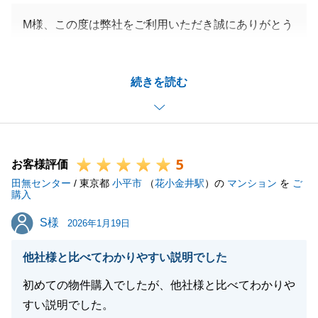
M様、この度は弊社をご利用いただき誠にありがとう
ございました。
ご満足いただけるお取引になった事、私も嬉しく思っ
続きを読む
ております。
また不動産の事に関しまして、お困りの事等ございま
したら
お気軽に申しつけください。引き続きよろしくお願い
5
いたします。
お客様評価
田無センター
/ 東京都
小平市
（
花小金井駅
）の
マンション
を
ご
購入
S様
S様
2026年1月19日
閉じる
他社様と比べてわかりやすい説明でした
初めての物件購入でしたが、他社様と比べてわかりや
すい説明でした。