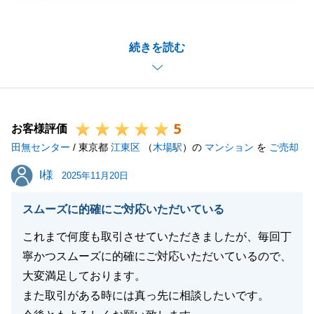
ございました。
ご指摘いただきありがとうございます。H様のご協力
続きを読む
によって無事決済を行うことができました。ありがと
うございます。
今後もなにかご相談ございましたら、お気軽に申しつ
けください。
5
今後ともよろしくお願い申し上げます。
お客様評価
田無センター
/ 東京都
江東区
（
木場駅
）の
マンション
を
ご売却
I様
I様
2025年11月20日
閉じる
スムーズに的確にご対応いただいている
これまで何度も取引させていただきましたが、毎回丁
寧かつスムーズに的確にご対応いただいているので、
大変満足しております。
また取引がある時には真っ先に相談したいです。