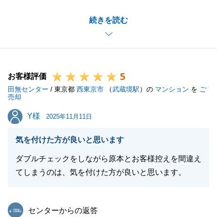
まだ未熟な部分もあったかとは思いますが、N様のご
続きを読む
協力のおかげでスムーズにお取引を完了させることが
できました。
何か不動産の事に関しましてご相談等ございましたら
お気軽に申しつけください。
5
今後とも東急リバブルをよろしくお願いいたします。
お客様評価
田無センター
/ 東京都
西東京市
（
武蔵境駅
）の
マンション
を
ご
売却
Y様
Y様
2025年11月11日
閉じる
気を付けた方が良いと思います
ダブルチェックをしながら原本とお客様控えを間違え
てしまうのは、気を付けた方が良いと思います。
東急リバブル
センターからの返答