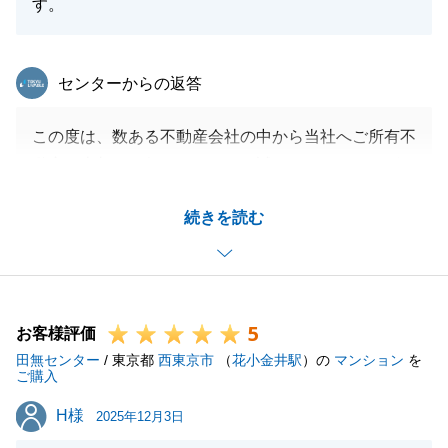
す。
東急リバブル
センターからの返答
この度は、数ある不動産会社の中から当社へご所有不
動産の売却をお任せいただき、誠にありがとうござい
ました。
続きを読む
活動中、至らぬ点もあったかと存じますが、最終的に
Ｈ様にご納得いただける価格で成約を迎えられました
こと、私自身も大変嬉しく、安堵しております。
今後も不動産に関することに限らず、何かお困りごと
5
がございましたらいつでもお気軽にご連絡ください。
お客様評価
田無センター
よろしくお願いします。
/ 東京都
西東京市
（
花小金井駅
）の
マンション
を
ご購入
H様
H様
2025年12月3日
閉じる