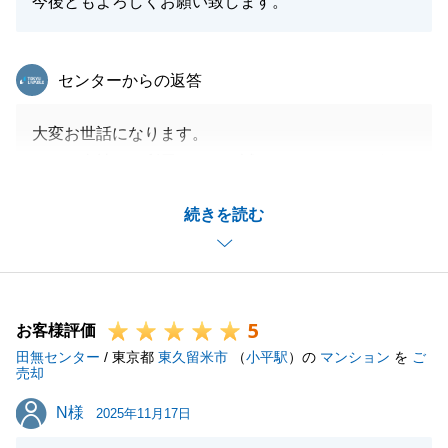
今後ともよろしくお願い致します。
東急リバブル
センターからの返答
大変お世話になります。
いつも当社をご利用いただき誠にありがとうございま
す。
続きを読む
I様とは長年のお付き合いをさせていただいておりま
して、今までに複数物件のご売却活動に携わらせてい
ただき大変嬉しく思います。
今後また不動産に関してご要望などございましたらい
5
つでもご連絡お待ちしております。よろしくお願いし
お客様評価
田無センター
ます。
/ 東京都
東久留米市
（
小平駅
）の
マンション
を
ご
売却
N様
N様
2025年11月17日
閉じる