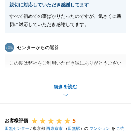
親切に対応していただき感謝してます
すべて初めての事ばかりだったのですが、気さくに親
切に対応していただき感謝してます。
東急リバブル
センターからの返答
この度は弊社をご利用いただき誠にありがとうござい
ます。
資金計画のお打合せ等も含めて、H様のご要望やご希
続きを読む
望に沿ったご提案ができ大変嬉しく思います。
お住いの事で何かありましたらいつでもお気軽にご連
絡くださいませ。
今後とも何卒よろしくお願い申し上げます。
5
お客様評価
田無センター
/ 東京都
西東京市
（
田無駅
）の
マンション
を
ご売