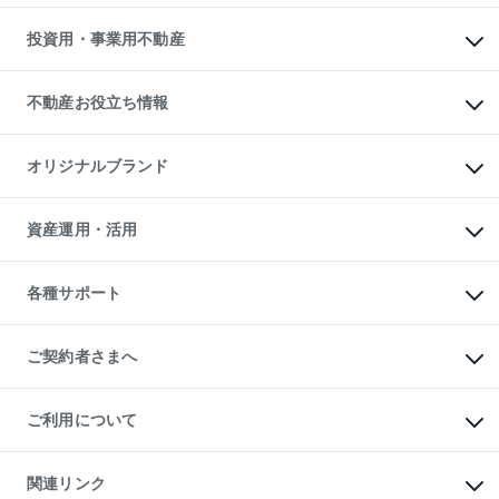
借りるガイド
不動産売却の流れ
無料賃料査定
多言語対応
不動産買換えの流れ
マンション賃料データ
投資用・事業用不動産
売却ガイド
賃貸管理プラン
English
繁体中文
簡体中文
リロケーションについて
投資用不動産
貸すときの流れ
事業用不動産
不動産お役立ち情報
貸すガイド
マンション投資
投資用マンション
不動産AIアドバイザー Tellus Talk
マンション一棟
マンションライブラリー
オリジナルブランド
アパート経営
人気マンションランキング
アパート投資用物件
暮らしに役立つ不動産メディア

収益物件
当社売主リノベーションマンション
「Lnote」
ビル購入（ビル一棟）
一棟リノベーションマンション

資産運用・活用
不動産相場・不動産価格情報
投資用不動産の売却査定
L`GENTE（ルジェンテ）
不動産売却FAQ
事業用不動産の売却査定
区分リノベーションマンション

不動産コラム・ニュース
等価交換事業
海外不動産
Lideas（リディアス）
不動産用語集
不動産M&A
各種サポート
投資用一棟レジデンスWELL

不動産なんでもネット相談室
アセットマネジメント・出資
SQUARE（ウェルスクエア）
住まいの税金
不動産小口投資

シニア向けサポート
物件一括検索（購入＆賃貸）
LEGACIA（レガシア）
相続サポート
ご契約者さまへ
リフォームサポート
ご契約者さまサポートメニュー
ご紹介・再契約特典
ご利用について
入居者様専用-各種ご案内（賃貸）
東急こすもす会「こすもすWeb」
本人確認に関するお客様へのお願い
金融商品取引について
関連リンク
東急リバブル ソーシャルメディアポリシー