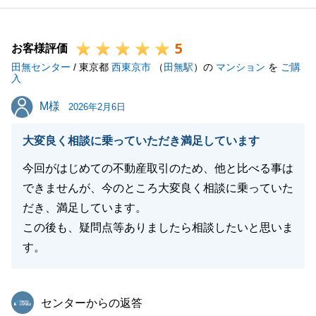
5
お客様評価
田無センター
/ 東京都
西東京市
（
田無駅
）の
マンション
を
ご購
入
M様
M様
2026年2月6日
大変良く相談に乗っていただき満足しています
今回がはじめての不動産取引のため、他と比べる事は
できませんが、今のところ大変良く相談に乗っていた
だき、満足しています。
この後も、疑問点等ありましたら相談したいと思いま
す。
東急リバブル
センターからの返答