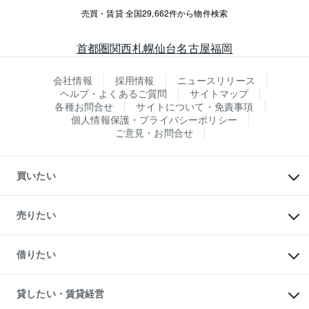
売買・賃貸 全国29,662件から物件検索
首都圏
関西
札幌
仙台
名古屋
福岡
会社情報
採用情報
ニュースリリース
ヘルプ・よくあるご質問
サイトマップ
各種お問合せ
サイトについて・免責事項
個人情報保護・プライバシーポリシー
ご意見・お問合せ
買いたい
マンションの購入
新築・分譲マンションの購入
売りたい
中古マンションの購入
一戸建ての購入
マンションの売却・査定
新築一戸建ての購入
一戸建ての売却・査定
借りたい
中古一戸建ての購入
土地の売却・査定
土地の購入
スピードAI査定
不動産購入の流れ
物件を借りる
不動産売却について
注目キーワード物件特集
オフィス・店舗の賃貸
貸したい・賃貸経営
不動産査定について
購入ガイド
借りるときの流れ
売却サービス