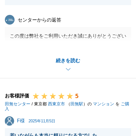
東急リバブル
センターからの返答
この度は弊社をご利用いただき誠にありがとうござい
ます。
T様の新天地での益々のご健勝を心よりお祈り申し上
続きを読む
げます。
また不動産の事で何かございましたらお気兼ねなくご
相談くださいませ。
今後とも何卒よろしくお願い申し上げます。
5
お客様評価
田無センター
/ 東京都
西東京市
（
田無駅
）の
マンション
を
ご購
入
閉じる
F様
F様
2025年11月5日
若いながらも本当に頼りになる方でした