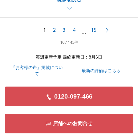
うございました。
ご新居の事で何かありましたらいつでもお気軽にお申
し出くださいませ。
今後ともどうぞよろしくお願いいたします。
1
2
3
4
15
次へ
…
10 / 145件
閉じる
毎週更新予定 最終更新日：8月6日
『お客様の声』掲載につい
最新の評価はこちら
て
0120-097-466
店舗へのお問合せ