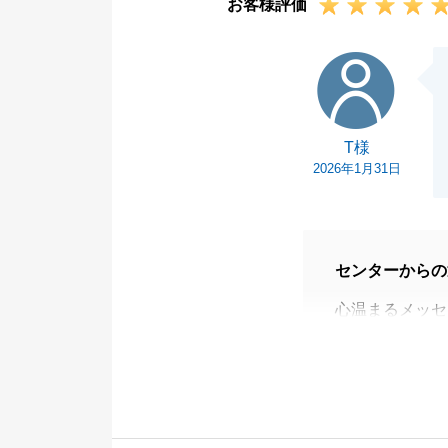
お客様評価
T様
T様
2026年1月31日
センターからの
心温まるメッセ
至らぬ点もあっ
くお仕事をさせ
そのように見て
素敵なご縁をい