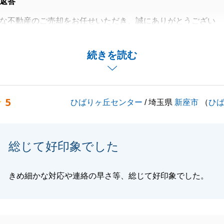
返答
な不動産のご売却をお任せいただき、誠にありがとうござい
つきまして、ご不安な思いをさせてしまい、心よりお詫び申
続きを読む
し上げていたつもりではございましたが、T様への配慮が至
お取引いただけるレベルに達していなかったと深く反省して
5
ひばりヶ丘センター
/ 埼玉県
新座市
（
ひ
くない、関係性を大事にしたい」という温かいお言葉を真摯
後はより一層、お客様の歩幅に合わせた丁寧な報告・連絡を
総じて好印象でした
ます。
いただき、誠にありがとうございました。
きめ細かな対応や連絡の早さ等、総じて好印象でした。
閉じる