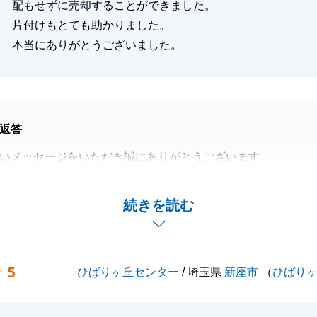
配もせずに売却することができました。
片付けもとても助かりました。
本当にありがとうございました。
返答
いメッセージをいただき誠にありがとうございます。_
終えられましたこと、私共も心より安堵しております。
を案じながらの売却活動は、精神的にもお忙しい中、大変な
続きを読む
かと存じます。
下で、私共の提案を信頼し、大切なお住まいの売却をお任せ
に、深く感謝申し上げます。
5
ひばりヶ丘センター
/ 埼玉県
新座市
（
ひばり
対応くださったおかげで、スムーズに進めることができまし
に足を運んでいただけたことで、直接お顔を合わせてお話し