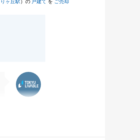
ばりヶ丘駅
）の
戸建て
を
ご売却
東急リバブル