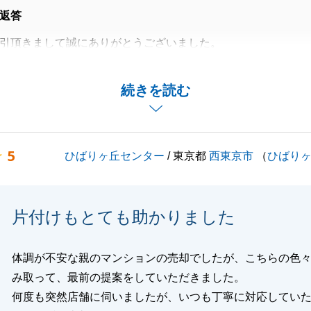
返答
引頂きまして誠にありがとうございました。
したので、ご成約までに多少時間がかかりましたが、何とか
売却する事ができました。
続きを読む
しては、S様のご対応も早く、その都度のご報告時には大変
談がございましたら何なりとお申しつけ下さいませ。
5
ひばりヶ丘センター
/ 東京都
西東京市
（
ひばり
閉じる
片付けもとても助かりました
体調が不安な親のマンションの売却でしたが、こちらの色
み取って、最前の提案をしていただきました。
何度も突然店舗に伺いましたが、いつも丁寧に対応してい