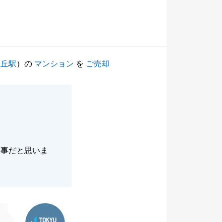
ヶ丘駅
）の
マンション
を
ご売却
大事だと思いま
東急リバブル