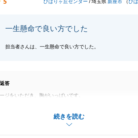
5
ひばりヶ丘センター
/ 埼玉県
新座市
（
ひ
一生懸命で良い方でした
担当者さんは、一生懸命で良い方でした。
返答
ージをいただき、胸がいっぱいです。
たかと思いますが、T様の優しさに支えられ、私自身も楽し
ていただきました。
続きを読む
いただけていたことが、何よりのエネルギーになります。
ただき、本当にありがとうございました。