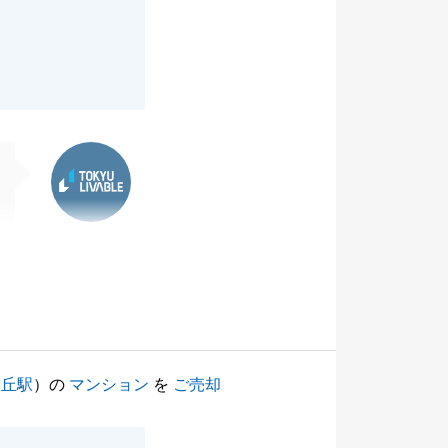
東急リバブル
ヶ丘駅
）の
マンション
を
ご売却