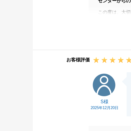
センターからの
この度は、大切
ました。
ご連絡の頻度に
し上げます。
随時ご連絡を差
らず、安心して
お客様評価
おります。
「業者を変えた
S様
に受け止め、今
徹底してまいり
貴重なご指摘を
S様
2025年12月20日