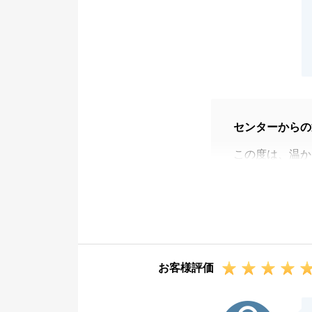
センターからの
この度は、温か
無事にお取引を
親御様のご体調
ご苦労があった
そのような状況
いただけたこと
お客様評価
K様が迅速にご
た。
Y様
店舗へもお気軽