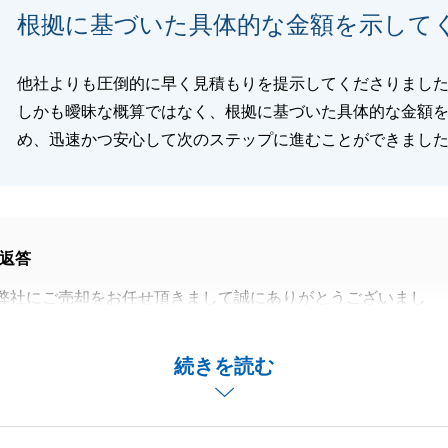
根拠に基づいた具体的な金額を示して
安心してお手伝いすることができました。
りがとうございました。
他社よりも圧倒的に早く見積もりを提示してくださりまし
しかも曖昧な概算ではなく、根拠に基づいた具体的な金額
め、迅速かつ安心して次のステップに進むことができまし
閉じる
返答
弊社にご売却をお任せ頂きまして誠にありがとうございまし
対応と根拠のある査定金額の提示を大切にしておりますの
続きを読む
評価いただけましたこと、大変嬉しく思っております。
困りのことがありましたら是非お声掛け下さいませ。
いたします。