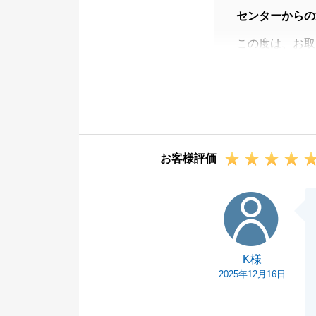
センターからの
この度は、お取
土地のご売却で
3ケ月以内にご
ご連絡につきま
助かりました。
また、何かご相
お客様評価
K様
K様
2025年12月16日