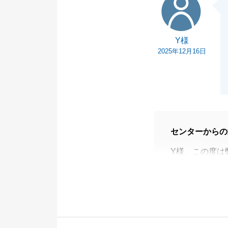
でき、私たちも
この度は誠にあ
Y様
2025年12月16日
センターからの
Y様、この度は
た。
私自身スピード
で、その点をご
今後もなにかお
よろしくお願い