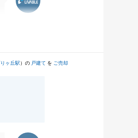
ばりヶ丘駅
）の
戸建て
を
ご売却
東急リバブル