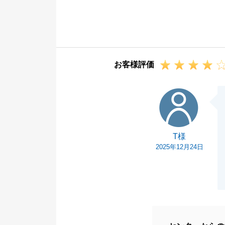
お忙しい中、様
す。
何か、お困りご
今後ともよろし
お客様評価
T様
T様
2025年12月24日