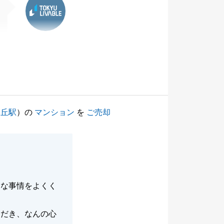
ヶ丘駅
）の
マンション
を
ご売却
々な事情をよくく
ただき、なんの心