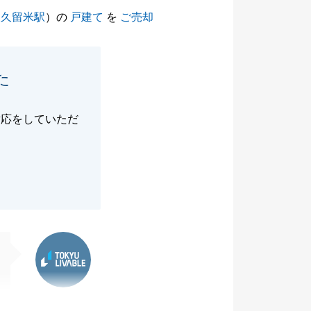
東久留米駅
）の
戸建て
を
ご売却
た
対応をしていただ
東急リバブル