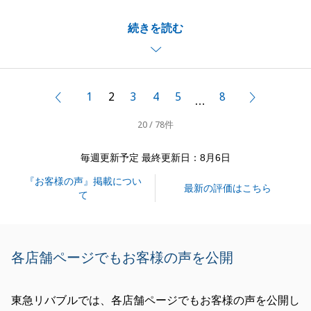
ただきありがとうございました。
続きを読む
初めてお会いさせていただいた日から7か月の時を経
て、この度無事に素敵なマイホームからまたも素敵な
マイホームにお買い換えができ、担当として大変うれ
しく思っております。
1
2
3
4
5
8
前へ
次へ
…
T様はこれまでとても大切にご自宅をお使いいただい
20 / 78件
ておりましたので、初めてT様のご自宅を拝見した時
には未使用といっても過言ではないほどお綺麗な室内
毎週更新予定 最終更新日：8月6日
に衝撃を受けたことが印象に残っております。
『お客様の声』掲載につい
ご内覧におこしいただきましたお客様も皆様とてもお
最新の評価はこちら
て
気に召してくださり、結果的に販売に出されてから1
か月足らずでご成約に至ることができました。
ご売却活動とご購入活動の二足のわらじでお忙しい
各店舗ページでもお客様の声を公開
日々であったかと存じますが、ご協力をいただきまし
てありがとうございました。
東急リバブルでは、各店舗ページでもお客様の声を公開し
この7か月間でT様と築いてきた素敵なご縁が、この