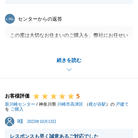
東急リバブル
センターからの返答
この度は大切なお住まいのご購入を、弊社にお任せい
ただきまして、誠にありがとうございました。
A様には新築物件のご購入に際し、度重なる不備、不
続きを読む
手際で大変ご不安にさせてしまいましたこと、仲介担
当としまして、心よりお詫び申し上げます。
お引き渡し後の修繕に関しましても、何かございまし
たらいつでもお申し付けいただければと存じます。
5
また、今後とも何かご相談事がございましたら、お気
お客様評価
新川崎センター
軽にご連絡いただけますと幸いです。
/ 神奈川県
川崎市高津区
（
梶が谷駅
）の
戸建て
を
ご購入
引き続き末永いお付き合いのほど、何卒よろしくお願
I様
I様
い申し上げます。
2023年10月13日
レスポンスも早く誠意あるご対応でした