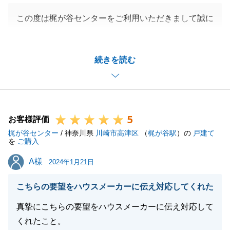
この度は梶が谷センターをご利用いただきまして誠に
有難うございました。
初めてお会いしてから2か月半でお取引完了と短い期
続きを読む
間でございましたが、是非今後とも末永くお付き合い
いただけましたら嬉しく思います。
H様、ご家族の皆様のますますのご健康とご多幸を心
よりお祈り申し上げます。
5
お客様評価
梶が谷センター
/ 神奈川県
川崎市高津区
（
梶が谷駅
）の
戸建て
を
ご購入
閉じる
A様
A様
2024年1月21日
こちらの要望をハウスメーカーに伝え対応してくれた
真摯にこちらの要望をハウスメーカーに伝え対応して
くれたこと。