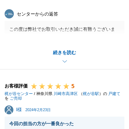
東急リバブル
センターからの返答
閉じる
この度は弊社でお取引いただき誠に有難うございま
す。
真剣に向き合って下さり心より感謝申し上げます。
続きを読む
至らない部分もあったかと存じますが、是非今後とも
末永くお付き合いいただけましたら嬉しく思います。
I様、ご家族の皆様のますますのご健康とご多幸を心
よりお祈り申し上げます。
5
お客様評価
梶が谷センター
/ 神奈川県
川崎市高津区
（
梶が谷駅
）の
戸建て
を
ご売却
閉じる
I様
I様
2024年2月23日
今回の担当の方が一番良かった