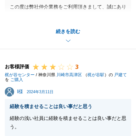
この度は弊社仲介業務をご利用頂きまして、誠にあり
がとうございました。
今回ご購入いただいた不動産は、同業他社様からもご
続きを読む
提案を受けていた不動産だったにもかかわらず私を信
頼頂き、仲介を担当させて頂けましたので、私自身本
当に嬉しかったです。誠にありがとうございました。
また大変暑い中、一緒に汗をかきながら、建物の内覧
3
会を行ったのも私の中では良い思い出です。
お客様評価
梶が谷センター
お客様に感じていただいた質の高いサービスを、一人
/ 神奈川県
川崎市高津区
（
梶が谷駅
）の
戸建て
を
ご購入
でも多くのお客様に提供できますよう、引き続きスキ
I様
I様
ルアップに努めてまいります。
2024年3月11日
大切なユーザー様と末永くお付き合いをさせていただ
経験を積ませることは良い事だと思う
きたいと思っております。
今後とも不動産に関することは、東急リバブル溝ノ口
経験の浅い社員に経験を積ませることは良い事だと思
センター、そして営業担当の私をご指名ください。
う。
必ずお客様のご期待にお応えいたします。