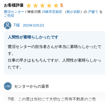
5
この度は誠にありがとうございました。
お客様評価
鷺沼センター
引き続き何卒よろしくお願い申し上げます。
/ 神奈川県
川崎市宮前区
（
梶が谷駅
）の
戸建て
を
ご売却
T様
T様
2023年10月2日
閉じる
人間性が素晴らしかったです
鷺沼センターの担当者さんが本当に素晴らしかったで
す。
仕事の早さはもちろんですが、人間性が素晴らしかっ
たです。
東急リバブル
センターからの返答
T様、この度は当社にて大切なご所有不動産のご売
却、そしてお引越し先のご購入のお手伝いをお任せい