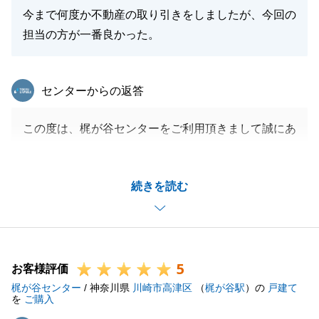
今まで何度か不動産の取り引きをしましたが、今回の
担当の方が一番良かった。
東急リバブル
センターからの返答
この度は、梶が谷センターをご利用頂きまして誠にあ
りがとうございました。
ご売却不動産は、I様のご実家であり、長い年月の
続きを読む
分、より思い入れもあるかと思いましたので、私自身
少しでも良い条件でと思いお手伝いさせて頂きまし
た。
お忙しい中にもかかわらず、迅速にお手続きにご協力
5
頂きました事、誠にありがとうございました。
お客様評価
梶が谷センター
お困りごとがございましたら、お気軽にご連絡頂けれ
/ 神奈川県
川崎市高津区
（
梶が谷駅
）の
戸建て
を
ご購入
ばと思います。