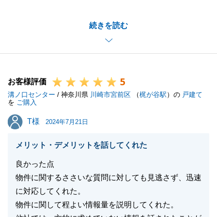
K様とは前任者からとても長いお付き合いをさせてい
続きを読む
ただき、異動による担当者の変更等でご不安をおかけ
してまうこともあったかと存じますが、ご満足いただ
けるご購入を実現できましたこと、大変嬉しく思いま
す。
5
今後も不動産の事でお力になれることがございました
お客様評価
溝ノ口センター
ら、お気軽にご連絡ください。
/ 神奈川県
川崎市宮前区
（
梶が谷駅
）の
戸建て
を
ご購入
T様
T様
2024年7月21日
閉じる
メリット・デメリットを話してくれた
良かった点
物件に関するささいな質問に対しても見逃さず、迅速
に対応してくれた。
物件に関して程よい情報量を説明してくれた。