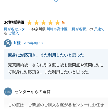
ざいます。誠に有難うございました。
今後もご家族皆様のご健勝をお祈り申し上げます。ま
た何かございましたらお気軽にご相談ください。
5
お客様評価
梶が谷センター
/ 神奈川県
川崎市高津区
（
梶が谷駅
）の
戸建て
を
ご購入
閉じる
K様
K様
2024年8月18日
親身に対応頂き、また利用したいと思った
売買契約後、さらに引き渡し後も疑問点や質問に対し
て親身に対応頂き、また利用したいと思った。
東急リバブル
センターからの返答
この度は、ご新居のご購入を梶が谷センターにお任せ
いただきまして誠にありがとうございました。