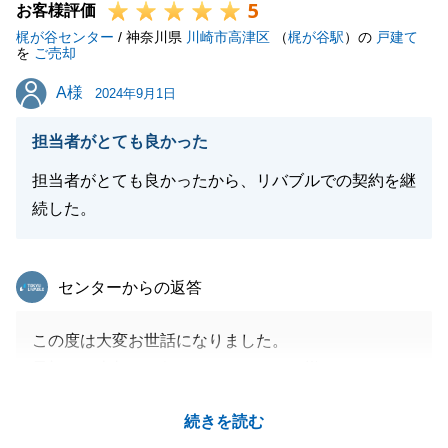
5
お客様評価
梶が谷センター
/ 神奈川県
川崎市高津区
（
梶が谷駅
）の
戸建て
を
ご売却
A様
A様
2024年9月1日
担当者がとても良かった
担当者がとても良かったから、リバブルでの契約を継
続した。
東急リバブル
センターからの返答
この度は大変お世話になりました。
最初にご売却をお任せいただいてから様々なことがあ
りましたが、無事にお取引完了できましたのはA様を
続きを読む
はじめご家族皆様のご協力をいただけたからこそでご