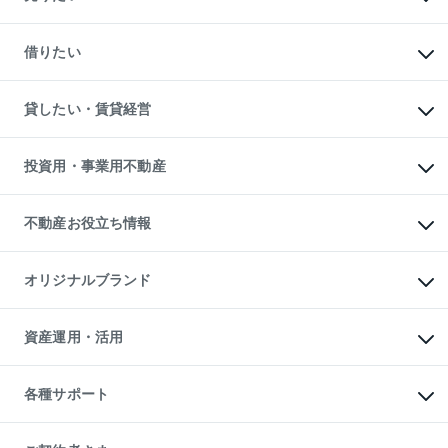
中古マンションの購入
一戸建ての購入
マンションの売却・査定
新築一戸建ての購入
一戸建ての売却・査定
借りたい
中古一戸建ての購入
土地の売却・査定
土地の購入
スピードAI査定
不動産購入の流れ
物件を借りる
不動産売却について
注目キーワード物件特集
オフィス・店舗の賃貸
貸したい・賃貸経営
不動産査定について
購入ガイド
借りるときの流れ
売却サービス
借りるガイド
不動産売却の流れ
無料賃料査定
多言語対応
不動産買換えの流れ
マンション賃料データ
投資用・事業用不動産
売却ガイド
賃貸管理プラン
English
繁体中文
簡体中文
リロケーションについて
投資用不動産
貸すときの流れ
事業用不動産
不動産お役立ち情報
貸すガイド
マンション投資
投資用マンション
不動産AIアドバイザー Tellus Talk
マンション一棟
マンションライブラリー
オリジナルブランド
アパート経営
人気マンションランキング
アパート投資用物件
暮らしに役立つ不動産メディア

収益物件
当社売主リノベーションマンション
「Lnote」
ビル購入（ビル一棟）
一棟リノベーションマンション

資産運用・活用
不動産相場・不動産価格情報
投資用不動産の売却査定
L`GENTE（ルジェンテ）
不動産売却FAQ
事業用不動産の売却査定
区分リノベーションマンション

不動産コラム・ニュース
等価交換事業
海外不動産
Lideas（リディアス）
不動産用語集
不動産M&A
各種サポート
投資用一棟レジデンスWELL

不動産なんでもネット相談室
アセットマネジメント・出資
SQUARE（ウェルスクエア）
住まいの税金
不動産小口投資

シニア向けサポート
物件一括検索（購入＆賃貸）
LEGACIA（レガシア）
相続サポート