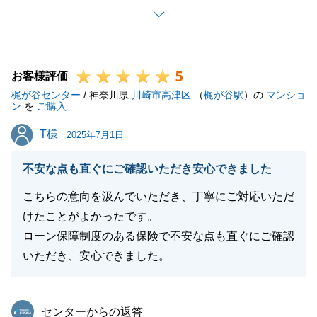
またお褒めのお言葉をいただきましてありがとうござ
います。
今後とも感謝いただけるようタイムリーなご案内をし
5
てまいります。
お客様評価
梶が谷センター
今後とも何か不動産関係でお困りなことがありました
/ 神奈川県
川崎市高津区
（
梶が谷駅
）の
マンショ
ン
を
ご購入
らお気軽にご相談いただければと思います。
T様
T様
引き続きよろしくお願いいたします。
2025年7月1日
不安な点も直ぐにご確認いただき安心できました
こちらの意向を汲んでいただき、丁寧にご対応いただ
閉じる
けたことがよかったです。
ローン保障制度のある保険で不安な点も直ぐにご確認
いただき、安心できました。
東急リバブル
センターからの返答