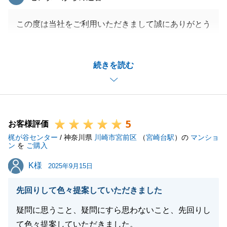
この度は当社をご利用いただきまして誠にありがとう
ございました。
N様には新築戸建て完成前からご家族皆様でご覧いた
続きを読む
だき、その後のお手続きも滞りなくご対応いただきま
して無事にお引渡しさせていただくことができまし
た。
新居での生活を快適にお過ごしいただけることを願っ
5
ております。
お客様評価
梶が谷センター
また何かございましたらお気軽にご相談くださいま
/ 神奈川県
川崎市宮前区
（
宮崎台駅
）の
マンショ
ン
を
ご購入
せ。
K様
K様
今後とも、何卒宜しくお願いいたします。
2025年9月15日
先回りして色々提案していただきました
疑問に思うこと、疑問にすら思わないこと、先回りし
閉じる
て色々提案していただきました。