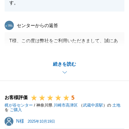
す。
東急リバブル
センターからの返答
T様、この度は弊社をご利用いただきまして、誠にあ
りがとうございます。
スムーズにお引き渡しまで滞りなくお手続きが完了し
続きを読む
たのもT様のご協力あってでございます。
お忙しい中での色々なお手続きにご協力いただきまし
て、感謝申し上げます。
引き続き滞りなく進められるよう尽力いたします。引
5
き続きよろしくお願いいたします。
お客様評価
梶が谷センター
/ 神奈川県
川崎市高津区
（
武蔵中原駅
）の
土地
を
ご購入
N様
N様
2025年10月19日
閉じる