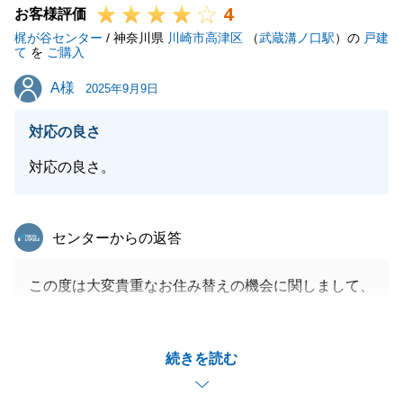
4
新居で素敵な時間をお過ごしいただけるよう願ってお
お客様評価
梶が谷センター
ります。
/ 神奈川県
川崎市高津区
（
武蔵溝ノ口駅
）の
戸建
て
を
ご購入
今後とも、何卒宜しくお願いいたします。
A様
A様
2025年9月9日
対応の良さ
閉じる
対応の良さ。
東急リバブル
センターからの返答
この度は大変貴重なお住み替えの機会に関しまして、
当社をご利用頂き、誠にありがとうございました。
柔軟にご対応を頂き、無事にお住み替え先のお引渡し
続きを読む
を迎える事が出来ました。
今後も、当社また私の方でお力になれる事がございま