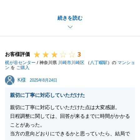
この度は弊社でのお取引きいただきまして誠に有難う
ございました。
続きを読む
E様にはお仕事大変お忙しくされていらっしゃる中、
いつも早急にお手続きご対応いただき大変助かりまし
た。
また、お部屋も気に入ってくださり当社売主としても
3
大変嬉しく思います。
お客様評価
梶が谷センター
今後もまた何かございましたらお気軽にご相談くださ
/ 神奈川県
川崎市川崎区
（
八丁畷駅
）の
マンショ
ン
を
ご購入
いませ。
K様
K様
引き続き、何卒宜しくお願いいたします。
2025年8月24日
親切に丁寧に対応していただけた
親切に丁寧に対応していただけた点は大変感謝。
閉じる
日程調整に関しては、回答が来るまでに時間がかかる
ことがあった。
当方の意向どおりにできるかと思っていたら、結局で