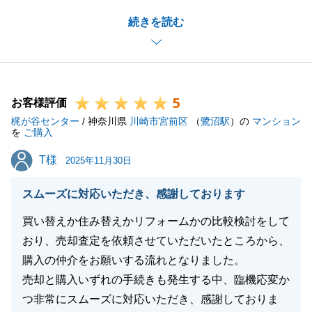
無事にお引き渡しを完了することができて、大変嬉し
続きを読む
く思っています。
これからも、不動産に関するご質問などございました
らお気軽にご相談をいただけますと幸いです。
今後とも何卒宜しくお願いいたします。
5
お客様評価
梶が谷センター
/ 神奈川県
川崎市宮前区
（
鷺沼駅
）の
マンション
を
ご購入
閉じる
T様
T様
2025年11月30日
スムーズに対応いただき、感謝しております
買い替えか住み替えかリフォームかの比較検討をして
おり、売却査定を依頼させていただいたところから、
購入の仲介をお願いする流れとなりました。
売却と購入いずれの手続きも発生する中、臨機応変か
つ非常にスムーズに対応いただき、感謝しておりま