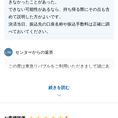
きなかったことがあった。
できない可能性があるなら、持ち帰る際にその点も含
めて説明した方がよいです。
決済当日、振込先の口座名称や振込手数料は正確に調
べておいてください。
東急リバブル
センターからの返答
この度は東急リバブルをご利用いただきまして誠にあ
りがとうございました。
お住み替え先の生活にはもう慣れましたでしょうか。
続きを読む
今回、私の説明不足等があり、K様にご不安な思いを
させてしまい大変申し訳ありませんでした。
K様から頂いたお言葉をしっかりと受け止め、次につ
なげていけるように努力いたします。
また何かお困りごとがございましたら、懲りずにご連