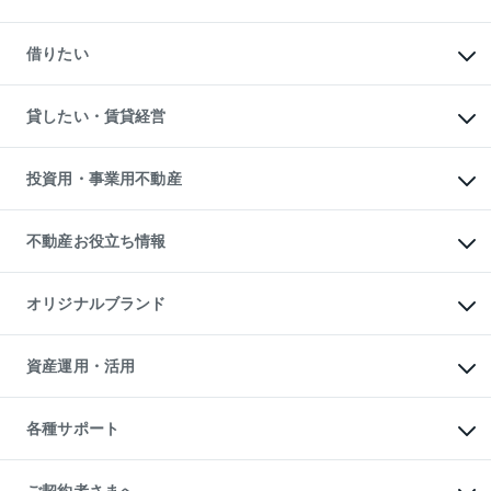
中古マンションの購入
一戸建ての購入
マンションの売却・査定
新築一戸建ての購入
一戸建ての売却・査定
借りたい
中古一戸建ての購入
土地の売却・査定
土地の購入
スピードAI査定
不動産購入の流れ
物件を借りる
不動産売却について
注目キーワード物件特集
オフィス・店舗の賃貸
貸したい・賃貸経営
不動産査定について
購入ガイド
借りるときの流れ
売却サービス
借りるガイド
不動産売却の流れ
無料賃料査定
多言語対応
不動産買換えの流れ
マンション賃料データ
投資用・事業用不動産
売却ガイド
賃貸管理プラン
English
繁体中文
簡体中文
リロケーションについて
投資用不動産
貸すときの流れ
事業用不動産
不動産お役立ち情報
貸すガイド
マンション投資
投資用マンション
不動産AIアドバイザー Tellus Talk
マンション一棟
マンションライブラリー
オリジナルブランド
アパート経営
人気マンションランキング
アパート投資用物件
暮らしに役立つ不動産メディア

収益物件
当社売主リノベーションマンション
「Lnote」
ビル購入（ビル一棟）
一棟リノベーションマンション

資産運用・活用
不動産相場・不動産価格情報
投資用不動産の売却査定
L`GENTE（ルジェンテ）
不動産売却FAQ
事業用不動産の売却査定
区分リノベーションマンション

不動産コラム・ニュース
等価交換事業
海外不動産
Lideas（リディアス）
不動産用語集
不動産M&A
各種サポート
投資用一棟レジデンスWELL

不動産なんでもネット相談室
アセットマネジメント・出資
SQUARE（ウェルスクエア）
住まいの税金
不動産小口投資

シニア向けサポート
物件一括検索（購入＆賃貸）
LEGACIA（レガシア）
相続サポート