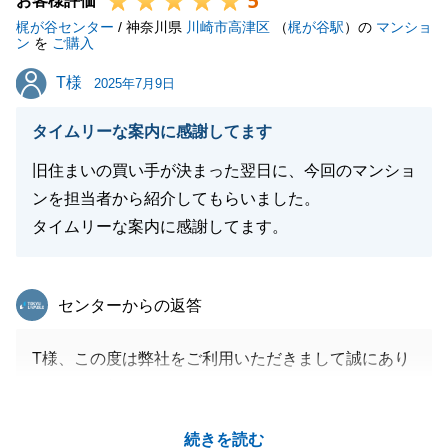
5
お客様評価
梶が谷センター
絡いただけましたら幸いです。
/ 神奈川県
川崎市高津区
（
梶が谷駅
）の
マンショ
ン
を
ご購入
どうぞ今後も東急リバブルをよろしくお願い申し上げ
T様
T様
ます。
2025年7月9日
タイムリーな案内に感謝してます
旧住まいの買い手が決まった翌日に、今回のマンショ
閉じる
ンを担当者から紹介してもらいました。
タイムリーな案内に感謝してます。
東急リバブル
センターからの返答
T様、この度は弊社をご利用いただきまして誠にあり
がとうございました。
ご遠方にも関わらず何度も足をお運びいただき感謝申
続きを読む
し上げます。