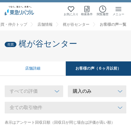
お気に入り
検索条件
閲覧履歴
メニュー
売買・仲介トップ
店舗情報
梶が谷センター
お客様の声一覧
梶が谷センター
売買
お客様の声（６ヶ月以前）
店舗詳細
表示はアンケート回収日順（回収日が同じ場合は評価が高い順）