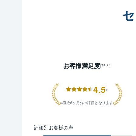
資産活用
「投資用ア
セ
資金計画
保）」のご
学区限定
学校、梶が
数多くの物
■最後に

不動産売
お客様満足度
(76人)
ただける
謝を胸に
心よりお
4.5
※
直近6ヶ月分の評価となります
評価別お客様の声