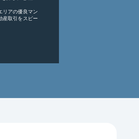
エリアの優良マン
動産取引をスピー
任せください。

ます

最優先に考えま
な販売活動を行
一丸となって最
す

た物件の再査定」
る状態での住み