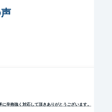
丸ごと売却」
の声
けながら資金確
橋小学校、宮崎小
たい」と思ってい
地域の皆様への感
からのお問合せを
寧に辛抱強く対応して頂きありがとうございます。