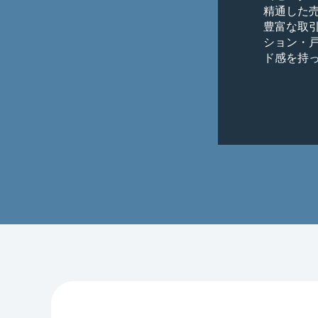
精通した売
豊富な取
ション・
ド感を持っ
宮前区の不
■お客様へ
責任ある体
顧客利益
す

透明性の
います

組織力の
適なご提案
■このよう
幅広いニ
戦略的な
「リバブル
スムーズ
替え」「買