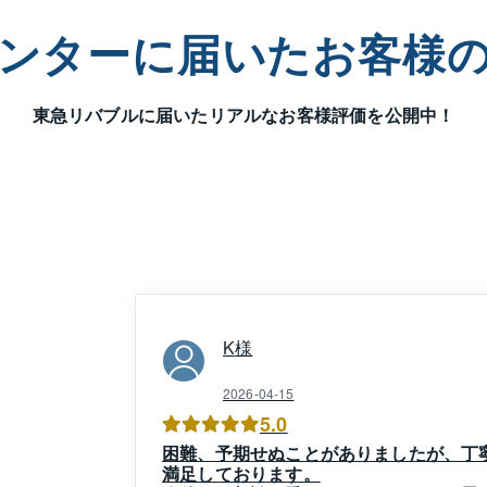
・相続対策： 「老朽化した空き家の管理・処分」「残置物ごと
パート・一棟ビルの購入」

ンターに届いた
お客様
の最適化： 「最新の融資状況の確認」「リースバック（住み続
相談

で住替え：宮崎台小学校、宮前平小学校、富士見台小学校、土
東急リバブルに届いた
リアルなお客様評価を公開中！
谷小学校、平小学校 学区等で

件を取扱いしています

買を通じてお客様に感動していただき、「大切な友人を紹介し
ことが私たちの最大の喜びです。宮崎台センターは開設36年、
、所員一同、誠意を持ってサポートさせていただきます。皆様
待ち申し上げております。
K
様
2026-04-15
5.0
困難、予期せぬことがありましたが、丁
満足しております。