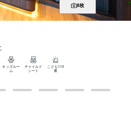
8
枚
て
キッズルー
チャイルド
こども110
ム
シート
番