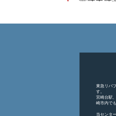
東急リバ
す。

宮崎台駅
崎市内でも
当センタ