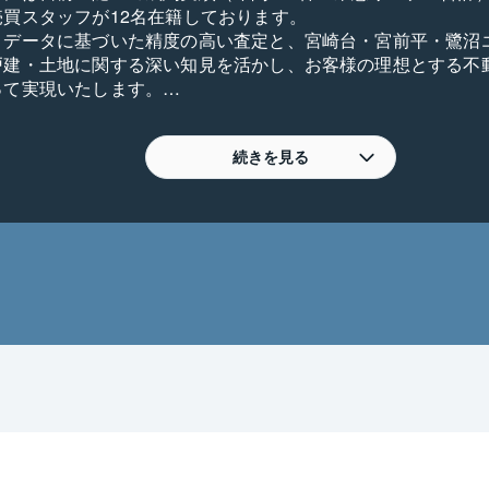
買スタッフが12名在籍しております。

引データに基づいた精度の高い査定と、宮崎台・宮前平・鷺沼
戸建・土地に関する深い知見を活かし、お客様の理想とする不
て実現いたします。

動産に関するご相談は、ぜひ地域No.1の実績を持つ私共にお
のお約束

制： センター責任者が全ての案件を統括し、取引の質を担保し
続きを見る
の優先： お客様の状況に真摯に向き合い、「お客様の利益」を
徹底： ネガティブな情報も誠実に開示し、クリーンでオープン
活用： 地域最大級の東急リバブルネットワークを駆使し、組織
を致します

なご相談は、ぜひ当センターへ

ーズに対し、専門チームがオーダーメイドの解決策をご提示しま
売却相談： 「売却vs賃貸の比較」「他社で成約に至らなかっ
独自のオークション売却」

な住み替え： 「買い先行・売り先行の判断」「ローン残債があ
取保証制度の利用」
