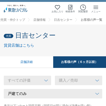
お気に入り
検索条件
閲覧履歴
メニュー
産売買・仲介トップ
店舗情報
日吉センター
お客様の声一覧
日吉センター
売買
賃貸店舗はこちら
お客様の声（６ヶ月以前）
店舗詳細
表示はアンケート回収日順（回収日が同じ場合は評価が高い順）