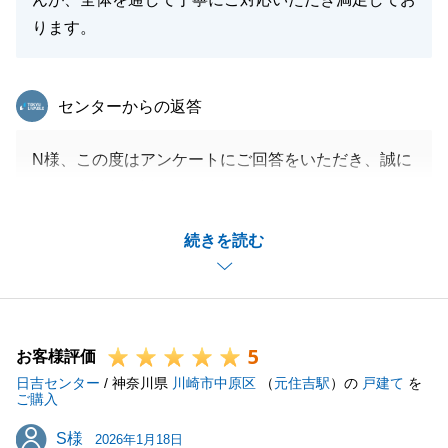
ります。
東急リバブル
センターからの返答
N様、この度はアンケートにご回答をいただき、誠に
ありがとうございます。
N様にとって、新しいお住まいがご家族の幸せな暮ら
続きを読む
しの拠点となることを心より願っております。
また、何かお力になれそうな事がございましたら、お
気軽になんでもご相談くださいませ。引き続きよろし
くお願いいたします。
5
お客様評価
日吉センター
/ 神奈川県
川崎市中原区
（
元住吉駅
）の
戸建て
を
ご購入
閉じる
S様
S様
2026年1月18日