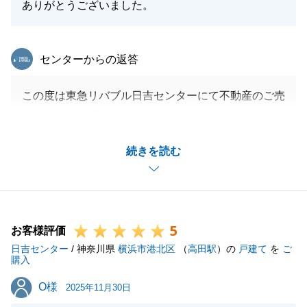
ありがとうございました。
東急リバブル
センターからの返答
この度は東急リバブル日吉センターにて不動産のご売
却をいただき誠に有難うございました。
販売期間が長期化してしまい大変申し訳ございません
続きを読む
でした。
しかし、最終的にご納得いただける金額で成約するこ
とができ良かったです。
また、不動産の事で何かございましたらいつでもお気
5
軽にご相談ください。
お客様評価
日吉センター
今後とも何卒よろしくお願いいたします。
/ 神奈川県
横浜市港北区
（
高田駅
）の
戸建て
を
ご
購入
O様
O様
2025年11月30日