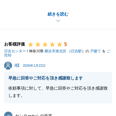
せていただき誠にありがとうございます。
何度か乗り越えないといけない場面もありましたがO
続きを読む
様のご協力で乗り切ることができました。
今後もお役に立てることがありましたらお気軽にご相
談ください。
5
お客様評価
日吉センター
/ 神奈川県
横浜市港北区
（
日吉駅
）の
戸建て
を
ご
閉じる
売却
I様
I様
2026年1月22日
早急に回答やご対応を頂き感謝致します
依頼事項に対して、早急に回答やご対応を頂き感謝致
します。
東急リバブル
センターからの返答