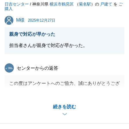
日吉センター
/ 神奈川県
横浜市鶴見区
（
菊名駅
）の
戸建て
を
ご
購入
M様
M様
2025年12月27日
閉じる
親身で対応が早かった
担当者さんが親身で対応が早かった。
東急リバブル
センターからの返答
この度はアンケートへのご協力、誠にありがとうござ
いました。
数ある不動産会社の中から弊社をお選びいただいただ
続きを読む
けでなく、このような身に余るお言葉を頂戴し、担当
としてこれほど嬉しく思います。
不動産のお取引は、お客様にとって人生の大きな節目