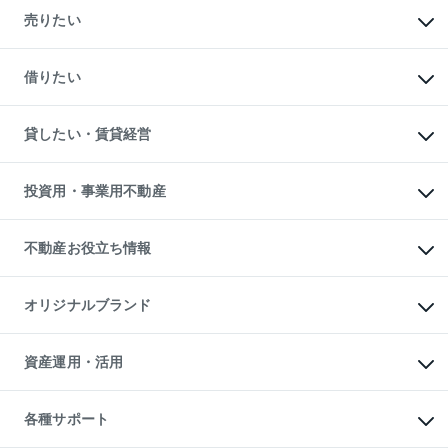
新築・分譲マンションの購入
売りたい
中古マンションの購入
一戸建ての購入
マンションの売却・査定
新築一戸建ての購入
一戸建ての売却・査定
借りたい
中古一戸建ての購入
土地の売却・査定
土地の購入
スピードAI査定
不動産購入の流れ
物件を借りる
不動産売却について
注目キーワード物件特集
オフィス・店舗の賃貸
貸したい・賃貸経営
不動産査定について
購入ガイド
借りるときの流れ
売却サービス
借りるガイド
不動産売却の流れ
無料賃料査定
多言語対応
不動産買換えの流れ
マンション賃料データ
投資用・事業用不動産
売却ガイド
賃貸管理プラン
English
繁体中文
簡体中文
リロケーションについて
投資用不動産
貸すときの流れ
事業用不動産
不動産お役立ち情報
貸すガイド
マンション投資
投資用マンション
不動産AIアドバイザー Tellus Talk
マンション一棟
マンションライブラリー
オリジナルブランド
アパート経営
人気マンションランキング
アパート投資用物件
暮らしに役立つ不動産メディア

収益物件
当社売主リノベーションマンション
「Lnote」
ビル購入（ビル一棟）
一棟リノベーションマンション

資産運用・活用
不動産相場・不動産価格情報
投資用不動産の売却査定
L`GENTE（ルジェンテ）
不動産売却FAQ
事業用不動産の売却査定
区分リノベーションマンション

不動産コラム・ニュース
等価交換事業
海外不動産
Lideas（リディアス）
不動産用語集
不動産M&A
各種サポート
投資用一棟レジデンスWELL

不動産なんでもネット相談室
アセットマネジメント・出資
SQUARE（ウェルスクエア）
住まいの税金