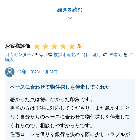
「常に真摯な態度で」とのお言葉をいただき、身の引
続きを読む
き締まる思いであると同時に、嬉しく思います。
不動産の売買は、法的な手続きや大きなお金が動く非
常にデリケートなものです。だからこそ、私は常にお
客様のパートナーとして、どんな些細な不安にも正直
5
に、そして真っ直ぐに向き合うことを自分自身のルー
お客様評価
日吉センター
ルとしております。
/ 神奈川県
横浜市港北区
（
日吉駅
）の
戸建て
を
ご
購入
O様の大切なお取引に携わらせていただいたご縁に、
O様
O様
改めて感謝申し上げます。
2026年1月24日
今後も何かお困りのことがあれば、いつでも「一番に
ペースに合わせて物件探しを伴走してくれた
相談できる相手」として頼っていただければ幸いで
す。
悪かった点は特になかった印象です。
担当の方は丁寧に対応してくださり、また急かすこと
なく自分たちのペースに合わせて物件探しを伴走して
くれたので、相談しやすかったです。
閉じる
住宅ローンを借りる銀行を決める際に少しトラブルが