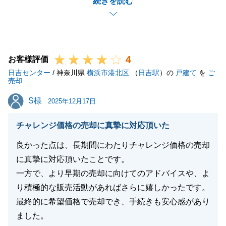
続きを読む
おります。
また何かお力になれる事がございましたらご相談くだ
さい。
引き続きよろしくお願い申し上げます。
4
お客様評価
日吉センター
/ 神奈川県
横浜市港北区
（
日吉駅
）の
戸建て
を
ご
売却
閉じる
S様
S様
2025年12月17日
チャレンジ価格の売却に真摯に対応頂いた
良かった点は、長期間にわたりチャレンジ価格の売却
に真摯に対応頂いたことです。
一方で、より早期の売却に向けてのアドバイスや、よ
り積極的な販売活動があればさらに嬉しかったです。
最終的に希望価格で売却でき、手続きも安心感があり
ました。