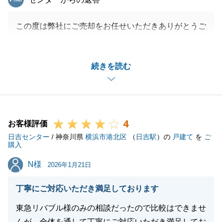
この度は弊社にご売却をお任せいただきありがとうご
ざいました。
綿密な打ち合わせの元、販売開始したことにより、早
続きを読む
期成約出来た要因かと思います。
売却活動の際は色々とご協力頂きありがとうございま
した。
また機会があれば何卒宜しくお願いいたします。
4
お客様評価
日吉センター
/ 神奈川県
横浜市港北区
（
日吉駅
）の
戸建て
を
ご
購入
閉じる
N様
N様
2026年1月21日
丁寧にご対応いただき満足しております
東急リバブル様のみの相談だったので比較はできませ
んが、全体を通して丁寧にご対応いただき満足してお