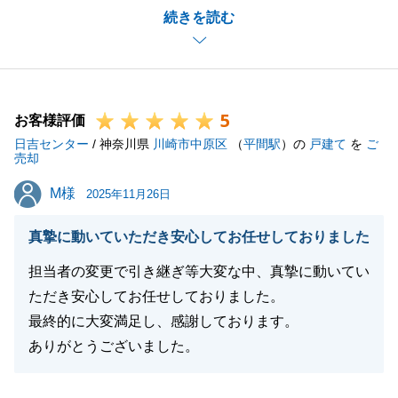
続きを読む
O様のご協力のおかげで問題なくスムーズに完了させ
ることが出来ました。
ありがとうございます。
また機会がございましたら是非お声がけ頂ければと存
5
じます。引き続き宜しくお願いいたします。
お客様評価
日吉センター
/ 神奈川県
川崎市中原区
（
平間駅
）の
戸建て
を
ご
売却
M様
M様
2025年11月26日
閉じる
真摯に動いていただき安心してお任せしておりました
担当者の変更で引き継ぎ等大変な中、真摯に動いてい
ただき安心してお任せしておりました。
最終的に大変満足し、感謝しております。
ありがとうございました。