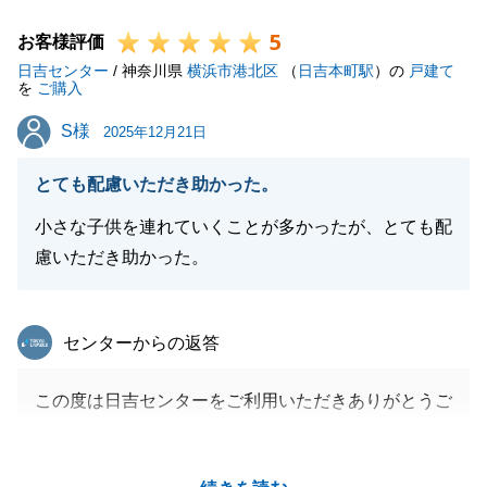
となります。
5
そのため、私は常に「もし自分がお客様の立場だった
お客様評価
日吉センター
ら」と考え、スピード感を持った対応と、不安を一つ
/ 神奈川県
横浜市港北区
（
日吉本町駅
）の
戸建て
を
ご購入
ずつ解消する丁寧なコミュニケーションを何より大切
S様
S様
にしております。
2025年12月21日
無事にお取引を終えられましたのも、M様がいつも迅
とても配慮いただき助かった。
速にご判断くださったおかげです。
何かお困りごとやご相談がございましたら、いつでも
小さな子供を連れていくことが多かったが、とても配
お気軽にご連絡ください。
慮いただき助かった。
今後とも末永いお付き合いのほど、よろしくお願い申
し上げます。
東急リバブル
センターからの返答
この度は日吉センターをご利用いただきありがとうご
閉じる
ざいました。
無事、お引渡しを終えられたこと大変うれしく思って