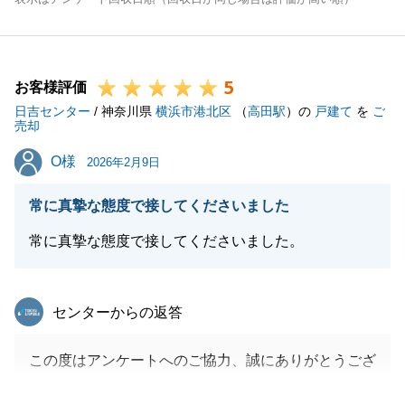
5
お客様評価
日吉センター
/ 神奈川県
横浜市港北区
（
高田駅
）の
戸建て
を
ご
売却
O様
O様
2026年2月9日
常に真摯な態度で接してくださいました
常に真摯な態度で接してくださいました。
東急リバブル
センターからの返答
この度はアンケートへのご協力、誠にありがとうござ
います。