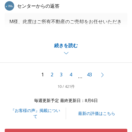
東急リバブル
センターからの返答
M様、此度はご所有不動産のご売却をお任せいただき
ありがとうございました。
途中担当の引継ぎ等あったなかで、最後まで担当させ
続きを読む
ていただき重ねて御礼申し上げます。
多くのお手続きがあったことかと思いますが、無事に
取引が完了できましたのもM様のご協力のお陰と感謝
申し上げます。
1
2
3
4
43
次へ
…
今後とも変わらぬご愛顧のほど何卒よろしくお願い申
10 / 421件
し上げます。
毎週更新予定 最終更新日：8月6日
『お客様の声』掲載につい
閉じる
最新の評価はこちら
て