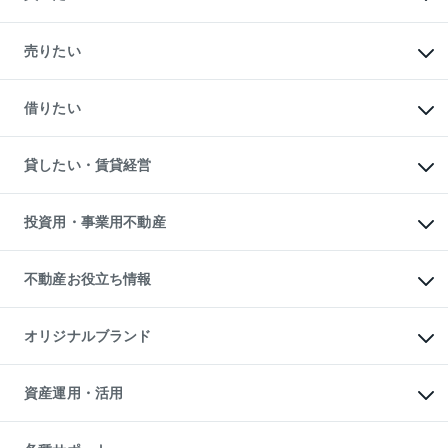
マンションの購入
新築・分譲マンションの購入
売りたい
中古マンションの購入
一戸建ての購入
マンションの売却・査定
新築一戸建ての購入
一戸建ての売却・査定
借りたい
中古一戸建ての購入
土地の売却・査定
土地の購入
スピードAI査定
不動産購入の流れ
物件を借りる
不動産売却について
注目キーワード物件特集
オフィス・店舗の賃貸
貸したい・賃貸経営
不動産査定について
購入ガイド
借りるときの流れ
売却サービス
借りるガイド
不動産売却の流れ
無料賃料査定
多言語対応
不動産買換えの流れ
マンション賃料データ
投資用・事業用不動産
売却ガイド
賃貸管理プラン
English
繁体中文
簡体中文
リロケーションについて
投資用不動産
貸すときの流れ
事業用不動産
不動産お役立ち情報
貸すガイド
マンション投資
投資用マンション
不動産AIアドバイザー Tellus Talk
マンション一棟
マンションライブラリー
オリジナルブランド
アパート経営
人気マンションランキング
アパート投資用物件
暮らしに役立つ不動産メディア

収益物件
当社売主リノベーションマンション
「Lnote」
ビル購入（ビル一棟）
一棟リノベーションマンション

資産運用・活用
不動産相場・不動産価格情報
投資用不動産の売却査定
L`GENTE（ルジェンテ）
不動産売却FAQ
事業用不動産の売却査定
区分リノベーションマンション

不動産コラム・ニュース
等価交換事業
海外不動産
Lideas（リディアス）
不動産用語集
不動産M&A