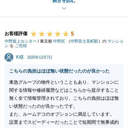
続きを読む
ております。
また、私からの連絡等がこまめにあった点を評価いた
だきまして重ねて御礼申し上げます。
M様の益々のご活躍をお祈り申し上げます。
5
お客様評価
中野坂上センター
/ 東京都
中野区
（
中野富士見町駅
）の
マンショ
ン
を
ご売却
閉じる
K様
K様
2025年12月7日
こちらの負担はほぼ無い状態だったのが良かった
東急グループの物件ということもあり、マンションに
関する情報や修繕履歴などはこちらから提示すること
無く全て情報管理されており、こちらの負担はほぼ無
い状態だったのが良かったです。
また、ルームデコのオプションに満足しています。
設置までスピーディーだったことで短期間で無事成約