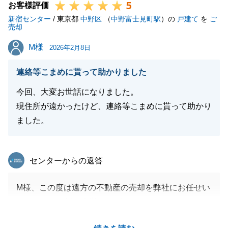
5
お客様評価
新宿センター
/ 東京都
中野区
（
中野富士見町駅
）の
戸建て
を
ご
売却
M様
M様
2026年2月8日
連絡等こまめに貰って助かりました
今回、大変お世話になりました。
現住所が遠かったけど、連絡等こまめに貰って助かり
ました。
東急リバブル
センターからの返答
M様、この度は遠方の不動産の売却を弊社にお任せい
ただきまして誠に有難うございます。
ご親族も売却・購入の両方でお世話になり大変感謝し