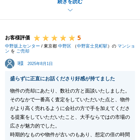
続きを読む
時間がかかってはしまいましたが、良いご縁もあり、
無事にご契約・お引渡しまで完了することができ、私
も大変嬉しく思います。
お引っ越し後ということもあり、決済は対面では行い
5
ませんでしたが、書類の郵送関係等、日頃より迅速に
お客様評価
中野坂上センター
ご対応いただきまして、ご協力に御礼申し上げます。
/ 東京都
中野区
（
中野富士見町駅
）の
マンショ
ン
を
ご売却
今後とも弊社を末永くご愛顧賜りますようお願い申し
I様
I様
上げます。
2025年8月1日
盛らずに正直にお話くださり好感が持てました
物件の売却にあたり、数社の方と面談いたしました。
閉じる
そのなかで一番高く査定をしていただいた点と、物件
がより高く売れるように会社の方で手を加えてくださ
る提案をしていただいたこと、大手ならではの市場の
広さが魅力的でした。
時期的なものや物件が古いのもあり、想定の倍の時間