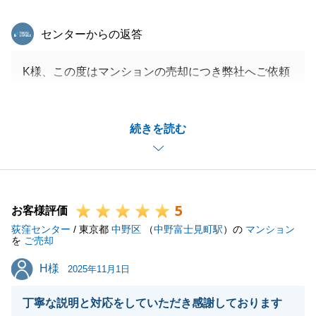
東急リバブル
センターからの返答
K様、この度はマンションの売却につき弊社へご依頼
をいただき、誠にありがとうございました。
弊社はご売却活動途中からの参加となりましたが、タ
続きを読む
イミングを逃さず買主様とのご縁をお取次ぎする事が
出来て良かったです。
安心してお取引いただけたとの事、何よりも嬉しく思
います。
5
これからも皆様に信頼して不動産仲介をお任せいただ
お客様評価
荻窪センター
けるよう、精進して参ります。
/ 東京都
中野区
（
中野富士見町駅
）の
マンション
を
ご売却
今後共、何卒よろしくお願い申し上げます。
H様
H様
2025年11月1日
丁寧な説明と対応をしていただき感謝しております
閉じる