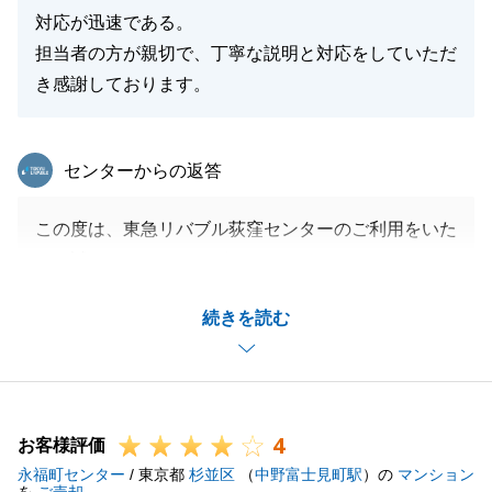
対応が迅速である。
担当者の方が親切で、丁寧な説明と対応をしていただ
き感謝しております。
東急リバブル
センターからの返答
この度は、東急リバブル荻窪センターのご利用をいた
だき誠にありがとうございます。
H様の大切な不動産の売却を微力ながらお手伝いする
続きを読む
ことができ大変嬉しく思います。
H様よりいただいたお言葉に関して、日々の営業活動
で心がけていることですので大変嬉しく思います。
また、不動産のことでお困りごとがありましたらお気
4
軽にお申し付けいただければと思います。
お客様評価
永福町センター
今後とも何卒よろしくお願いいたします。
/ 東京都
杉並区
（
中野富士見町駅
）の
マンション