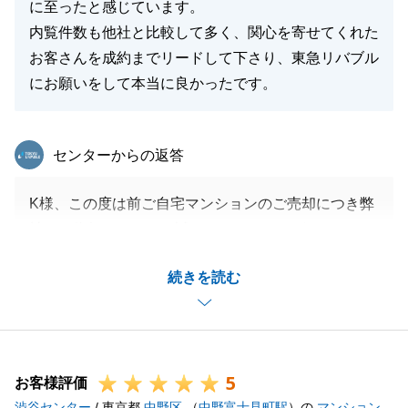
に至ったと感じています。
内覧件数も他社と比較して多く、関心を寄せてくれた
お客さんを成約までリードして下さり、東急リバブル
にお願いをして本当に良かったです。
東急リバブル
センターからの返答
K様、この度は前ご自宅マンションのご売却につき弊
社へご依頼をいただき誠にありがとうございました。
他社仲介さんで販売してご成約に至らなかったという
続きを読む
経緯があったので、事前に色々と動き方や作戦を考え
たうえで販売活動に臨んでいたので良い結果になりと
ても嬉しく思います。
ご出産の事もあり慌ただしかったかと存じますが、お
5
手続きにご対応をいただき大変ありがたかったです。
お客様評価
渋谷センター
無事にご売却が完了しましたので、安心してご新居で
/ 東京都
中野区
（
中野富士見町駅
）の
マンション