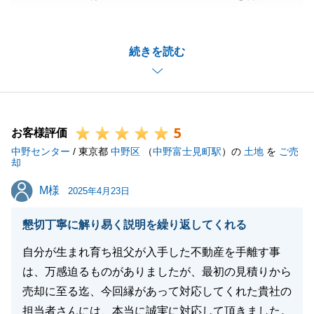
相談いただき誠にありがとうございました。
弊社は、皆様がご苦労される相続手続き・税金・売却
続きを読む
手続きをワンストップでお手伝い出来るようにサービ
スを備えておりますので、今回一連のお手続きをスム
ーズに進めていただけて大変嬉しく思います。
今後も何かお手伝い出来る事がございましたら何なり
5
と仰っていただければと思います。
お客様評価
中野センター
何卒よろしくお願い申し上げます。
/ 東京都
中野区
（
中野富士見町駅
）の
土地
を
ご売
却
M様
M様
2025年4月23日
閉じる
懇切丁寧に解り易く説明を繰り返してくれる
自分が生まれ育ち祖父が入手した不動産を手離す事
は、万感迫るものがありましたが、最初の見積りから
売却に至る迄、今回縁があって対応してくれた貴社の
担当者さんには、本当に誠実に対応して頂きました。