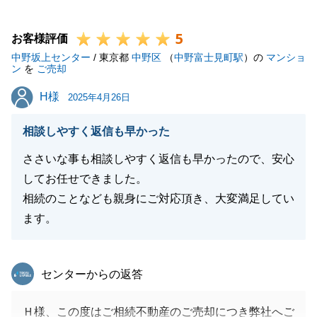
だき本当に助かりました。
5
また、何かご相談等お力になれることがりましたら、
お客様評価
中野坂上センター
ご連絡を頂戴できればと思います。
/ 東京都
中野区
（
中野富士見町駅
）の
マンショ
ン
を
ご売却
引き続き、よろしくお願いいたします。
H様
H様
2025年4月26日
相談しやすく返信も早かった
閉じる
ささいな事も相談しやすく返信も早かったので、安心
してお任せできました。
相続のことなども親身にご対応頂き、大変満足してい
ます。
東急リバブル
センターからの返答
Ｈ様、この度はご相続不動産のご売却につき弊社へご