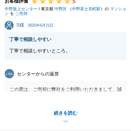
5
声がけ下さいませ。
お客様評価
中野坂上センター
是非、ご友人ご親族などご紹介をお待ちしておりま
/ 東京都
中野区
（
中野富士見町駅
）の
マンショ
ン
を
ご売却
す。
S様
S様
引き続きどうぞ宜しくお願いいたします。
2025年6月21日
丁寧で相談しやすい
丁寧で相談しやすいところ。
閉じる
東急リバブル
センターからの返答
この度は、ご売却に弊社をご利用いただきまして、誠
にありがとうございました。
ご成約に至るまで予想よりも少し、時間がかかりまし
続きを読む
たが、無事にお引渡しを迎えることができとてもうれ
しく思っております。
ご契約、ご決済時に買主様のご予定に日時を調整いた