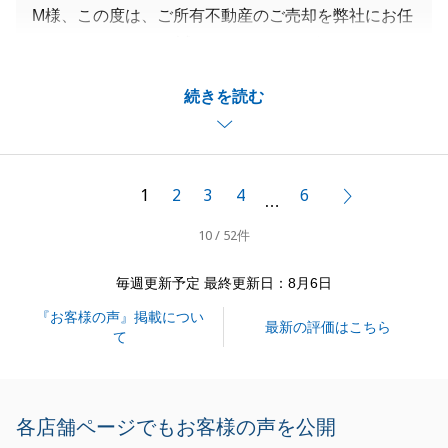
M様、この度は、ご所有不動産のご売却を弊社にお任
せいただきまして、誠にありがとうございました。
ご実家のご売却なので、様々な想いや感情があったか
続きを読む
と思います。
その中で、我々のご提案に対し、柔軟かつ迅速にご対
応いただき、その上、この様なコメントをいただき、
大変嬉しく思っております。
1
2
3
4
6
次へ
…
無事に売買が成立したのも、M様のお人柄とご判断が
10 / 52件
早かったからだと考えております。本当にありがとう
ございました。
毎週更新予定 最終更新日：8月6日
M様にご評価いただいた内容を体現し続けれるよう
『お客様の声』掲載につい
に、日々努力し、尽力していきたいと思います。
最新の評価はこちら
て
また何か不動産でお困りの事等がございましたら、お
気軽にお申し付けくださいませ。
今後とも、何卒よろしくお願い申し上げます。
各店舗ページでもお客様の声を公開