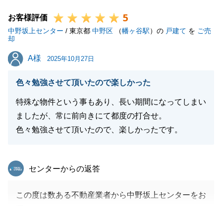
ら是非ご連絡を頂戴できればと思っております。
5
今後ともよろしくお願いいたします。
お客様評価
中野坂上センター
/ 東京都
中野区
（
幡ヶ谷駅
）の
戸建て
を
ご売
却
A様
A様
2025年10月27日
閉じる
色々勉強させて頂いたので楽しかった
特殊な物件という事もあり、長い期間になってしまい
ましたが、常に前向きにて都度の打合せ。
色々勉強させて頂いたので、楽しかったです。
東急リバブル
センターからの返答
この度は数ある不動産業者から中野坂上センターをお
選びいただきましてありがとうございました。