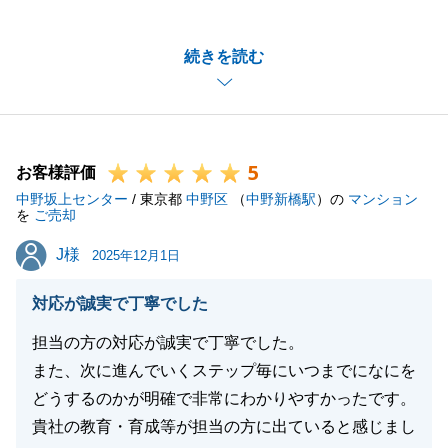
社へご依頼をいただき誠にありがとうございました。
他社仲介さんで販売してご成約に至らなかったという
続きを読む
経緯があったので、事前に色々と動き方や作戦を考え
たうえで販売活動に臨んでいたので良い結果になりと
ても嬉しく思います。
ご出産の事もあり慌ただしかったかと存じますが、お
5
手続きにご対応をいただき大変ありがたかったです。
お客様評価
中野坂上センター
無事にご売却が完了しましたので、安心してご新居で
/ 東京都
中野区
（
中野新橋駅
）の
マンション
を
ご売却
新しいご家族との生活をお過ごしいただければと思い
J様
J様
ます。
2025年12月1日
今後共、何卒よろしくお願い申し上げます。
対応が誠実で丁寧でした
担当の方の対応が誠実で丁寧でした。
また、次に進んでいくステップ毎にいつまでになにを
閉じる
どうするのかが明確で非常にわかりやすかったです。
貴社の教育・育成等が担当の方に出ていると感じまし