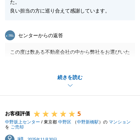
た。
良い担当の方に巡り合えて感謝しています。
東急リバブル
センターからの返答
この度は数ある不動産会社の中から弊社をお選びいた
だきましてありがとうございました。
J様にはご相談いただいた際からご決済まで書類のご
続きを読む
手配や金融機関とのやり取りなど迅速にご対応いただ
き大変助かりました。
また何か不動産に関することでご相談事項等ございま
したらお力になれればと存じますので、ご連絡いただ
5
けますと幸いです。
お客様評価
中野坂上センター
今後ともよろしくお願いいたします。
/ 東京都
中野区
（
中野新橋駅
）の
マンション
を
ご売却
I様
I様
2025年11月30日