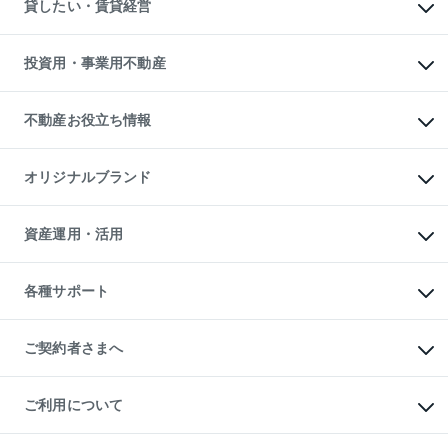
オフィス・店舗の賃貸
貸したい・賃貸経営
不動産査定について
購入ガイド
借りるときの流れ
売却サービス
借りるガイド
不動産売却の流れ
無料賃料査定
多言語対応
不動産買換えの流れ
マンション賃料データ
投資用・事業用不動産
売却ガイド
賃貸管理プラン
English
繁体中文
簡体中文
リロケーションについて
投資用不動産
貸すときの流れ
事業用不動産
不動産お役立ち情報
貸すガイド
マンション投資
投資用マンション
不動産AIアドバイザー Tellus Talk
マンション一棟
マンションライブラリー
オリジナルブランド
アパート経営
人気マンションランキング
アパート投資用物件
暮らしに役立つ不動産メディア

収益物件
当社売主リノベーションマンション
「Lnote」
ビル購入（ビル一棟）
一棟リノベーションマンション

資産運用・活用
不動産相場・不動産価格情報
投資用不動産の売却査定
L`GENTE（ルジェンテ）
不動産売却FAQ
事業用不動産の売却査定
区分リノベーションマンション

不動産コラム・ニュース
等価交換事業
海外不動産
Lideas（リディアス）
不動産用語集
不動産M&A
各種サポート
投資用一棟レジデンスWELL

不動産なんでもネット相談室
アセットマネジメント・出資
SQUARE（ウェルスクエア）
住まいの税金
不動産小口投資

シニア向けサポート
物件一括検索（購入＆賃貸）
LEGACIA（レガシア）
相続サポート
ご契約者さまへ
リフォームサポート
ご契約者さまサポートメニュー
ご紹介・再契約特典
ご利用について
入居者様専用-各種ご案内（賃貸）
東急こすもす会「こすもすWeb」
本人確認に関するお客様へのお願い