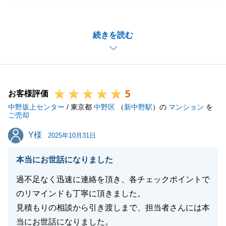
をいただき、誠にありがとうございました。
弊社はご売却活動途中からの参加となりましたが、タ
続きを読む
イミングを逃さず買主様とのご縁をお取次ぎする事が
出来て良かったです。
安心してお取引いただけたとの事、何よりも嬉しく思
います。
5
これからも皆様に信頼して不動産仲介をお任せいただ
お客様評価
中野坂上センター
けるよう、精進して参ります。
/ 東京都
中野区
（
新中野駅
）の
マンション
を
ご売却
今後共、何卒よろしくお願い申し上げます。
Y様
Y様
2025年10月31日
本当にお世話になりました
閉じる
過不足なく迅速に連絡を頂き、各チェックポイントで
のリマインドも丁寧に頂きました。
見積もりの相談から引き渡しまで、担当者さんには本
当にお世話になりました。