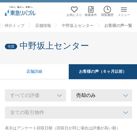
お気に入り
検索条件
閲覧履歴
メニュー
買・仲介トップ
店舗情報
中野坂上センター
お客様の声一覧
中野坂上センター
売買
お客様の声（６ヶ月以前）
店舗詳細
表示はアンケート回収日順（回収日が同じ場合は評価が高い順）