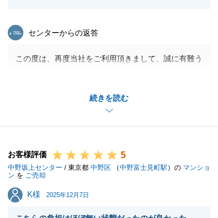
東急リバブル
センターからの返答
この度は、再度当社をご利用頂きまして、誠に有難う
ございました。
２度目の取引きになりますが、T様のご協力を頂きな
続きを読む
がら、スムーズにお話を進める事ができました。
また何かございましたら、お気軽にお声掛け頂ければ
幸いでございます。
今後ともよろしくお願いいたします。
5
お客様評価
中野坂上センター
/ 東京都
中野区
（
中野富士見町駅
）の
マンショ
ン
を
ご売却
閉じる
K様
K様
2025年12月7日