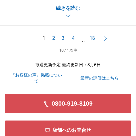
二世帯住宅ということもあり少しお時間がかかってし
続きを読む
まいましたが、最終的には素敵な買主様を見つけるこ
とができ、A様にもお喜びいただけて嬉しく思いま
す。
また何か不動産に関することでお困りごと等ございま
1
2
3
4
18
次へ
…
したらお力になれればと存じますのでお気軽にご連絡
10 / 179件
ください。
改めてこの度は本当にありがとうございました。
毎週更新予定 最終更新日：8月6日
『お客様の声』掲載につい
最新の評価はこちら
て
閉じる
0800-919-8109
店舗へのお問合せ