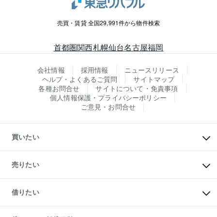
売買・賃貸 全国29,991件から物件検索
首都圏
関西
札幌
仙台
名古屋
福岡
会社情報
採用情報
ニュースリリース
ヘルプ・よくあるご質問
サイトマップ
各種お問合せ
サイトについて・免責事項
個人情報保護・プライバシーポリシー
ご意見・お問合せ
買いたい
マンションの購入
新築・分譲マンションの購入
売りたい
中古マンションの購入
一戸建ての購入
マンションの売却・査定
新築一戸建ての購入
一戸建ての売却・査定
借りたい
中古一戸建ての購入
土地の売却・査定
土地の購入
スピードAI査定
不動産購入の流れ
物件を借りる
不動産売却について
注目キーワード物件特集