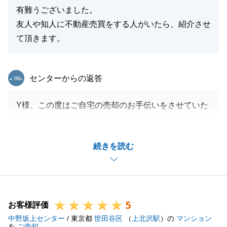
有難うございました。
友人や知人に不動産売買をする人がいたら、紹介させ
て頂きます。
東急リバブル
センターからの返答
Y様、この度はご自宅の売却のお手伝いをさせていた
だき誠にありがとうございました。
ご内覧は多数いただくのにあと一歩お申込みには至ら
続きを読む
ないという事が続きご不安もお持ちだったかと思いま
すが、Y様とご相談・打ち合わせを行いながら、二人
三脚で無事ご成約へ至る事が出来ました。改めてお礼
申し上げます。
5
不動産の事で私でお力になれる事があれば全力でお手
お客様評価
中野坂上センター
伝いさせていただきますので、是非ご紹介下さい。
/ 東京都
世田谷区
（
上北沢駅
）の
マンション
を
ご売却