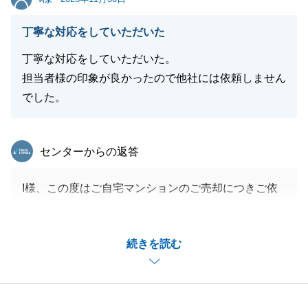
閉じる
丁寧な対応をしていただいた
丁寧な対応をしていただいた。
担当者様の印象が良かったので他社には依頼しません
でした。
東急リバブル
センターからの返答
I様、この度はご自宅マンションのご売却につきご依
頼をいただき、誠にありがとうございました。
お住み替えでご新居の事もあり大変お忙しい中、いつ
続きを読む
もとても良くしていただいているI様の不動産なの
で、お喜びいただけるよう一生懸命頑張らせていただ
きました。
良い買主様とのお取引となり嬉しく思います。