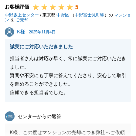
5
お近くではなくなってしまいましたが、これからも何
お客様評価
中野坂上センター
かお手伝い出来る事がありましたらいつでもご用命下
/ 東京都
中野区
（
中野富士見町駅
）の
マンショ
ン
を
ご売却
さい。
K様
K様
改めて、今後共何卒よろしくお願い申し上げます。
2025年11月4日
誠実にご対応いただきました
担当者さんは対応が早く、常に誠実にご対応いただき
閉じる
ました。
質問や不安にも丁寧に答えてくださり、安心して取引
を進めることができました。
信頼できる担当者でした。
東急リバブル
センターからの返答
K様、この度はマンションの売却につき弊社へご依頼