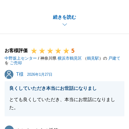
がとうございました。
遠方からの手続きとなりましたが、度々ご足労頂きあ
続きを読む
りがとうございました。
また不動産の件でお困り事等ございましたら、お気軽
にお声がけくださいませ。
引き続きどうぞ宜しくお願いいたします。
5
お客様評価
中野坂上センター
/ 神奈川県
横浜市鶴見区
（
鶴見駅
）の
戸建て
を
ご売却
閉じる
T様
T様
2026年1月27日
良くしていただき本当にお世話になりまし
とても良くしていただき、本当にお世話になりまし
た。
東急リバブル