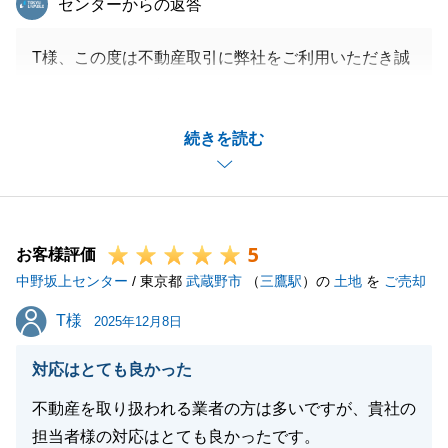
センターからの返答
T様、この度は不動産取引に弊社をご利用いただき誠
にありがとうございました。
昔からの借地権が存し相隣関係等も複雑なお取引でし
続きを読む
たが、T様のご協力があった事で無事ご決済となりま
した。
私でお役に立てる事があればまたいつでもご用命くだ
さい。
5
今後共、何卒よろしくお願い申し上げます。
お客様評価
中野坂上センター
/ 東京都
武蔵野市
（
三鷹駅
）の
土地
を
ご売却
T様
T様
2025年12月8日
閉じる
対応はとても良かった
不動産を取り扱われる業者の方は多いですが、貴社の
担当者様の対応はとても良かったです。