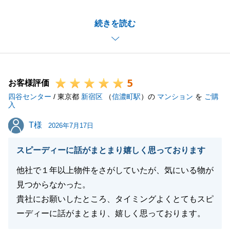
今回はご親族様がご所有のマンションを弊社で直接購
続きを読む
入させていただくお取引でしたが、I様、並びに皆様
の多大なるご協力のおかげで、お引渡しまでスムーズ
に進めることができました。重ねて御礼申し上げま
す。
5
ご自宅のすぐ近くに四谷センターがございますので、
お客様評価
四谷センター
I様ご所有のマンションのご相談も含めて、またお役
/ 東京都
新宿区
（
信濃町駅
）の
マンション
を
ご購
入
に立てることがございましたら、お気軽にお申し付け
T様
T様
くださいませ。
2026年7月17日
スピーディーに話がまとまり嬉しく思っております
他社で１年以上物件をさがしていたが、気にいる物が
閉じる
見つからなかった。
貴社にお願いしたところ、タイミングよくとてもスピ
ーディーに話がまとまり、嬉しく思っております。