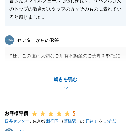
皆さんスマイルフェースで感じが良く、リバブルさん
のトップの教育がスタッフの方々そのものに表れてい
ると感じました。
東急リバブル
センターからの返答
Y様、この度は大切なご所有不動産のご売却を弊社に
お任せ頂き誠にありがとうございました。
また、ご多忙のなかアンケートにご協力頂きましたこ
続きを読む
とにつきましても重ねて御礼申し上げます。
Y様の大切なご所有不動産のご売却を微力ながらもお
手伝いできましたこと、大変光栄に嬉しく存じます。
今後、不動産に関する事でお困りのこと等がございま
5
したらお気軽にお申し付け下さいませ。
お客様評価
四谷センター
改めてこの度は誠にありがとうございました。
/ 東京都
新宿区
（
曙橋駅
）の
戸建て
を
ご売却
今後とも宜しくお願い申し上げます。
A様