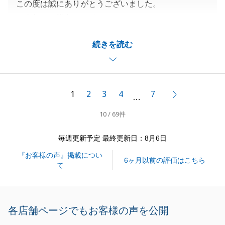
この度は誠にありがとうございました。
ご売却、ご購入とサポートさせていただきましたが、
I様の迅速なご対応によりスムーズなお手続きができ
続きを読む
ました。
併せてお礼申し上げます。
今後も何かあればしっかりサポートさせていただきま
すので、お気軽にお申し付けくださいませ。
1
2
3
4
7
次へ
…
引き続き何卒よろしくお願いいたします。
10 / 69件
毎週更新予定 最終更新日：8月6日
閉じる
『お客様の声』掲載につい
6ヶ月以前の評価はこちら
て
各店舗ページでもお客様の声を公開