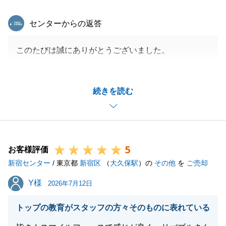
東急リバブル
センターからの返答
このたびは誠にありがとうございました。
K様のおかげで、お話し合いも大変スムーズに進み、
ご希望に沿った物件をご提案することができました。
続きを読む
K様は多数の不動産をご所有されており、こちらとし
ても円滑にお話を進めることができ、心より感謝申し
上げます。
現在も他の不動産に関するご相談をいただいておりま
5
すので、引き続き精一杯サポートさせていただきま
お客様評価
新宿センター
す。
/ 東京都
新宿区
（
大久保駅
）の
その他
を
ご売却
今後とも何卒よろしくお願い申し上げます。
Y様
Y様
2026年7月12日
トップの教育がスタッフの方々そのものに表れている
閉じる