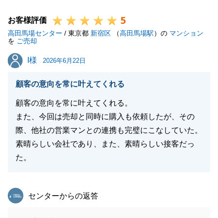
力、お二人のご協力があったからこそ、ここまでスム
5
ーズに手続きを進めることができました。
お客様評価
高田馬場センター
不動産の購入は、契約や引き渡しがゴールではなく、
/ 東京都
新宿区
（
高田馬場駅
）の
マンション
を
ご売却
そこから始まる新しい生活こそが本番だと考えており
I様
I様
ます。
2026年6月22日
お引越しが完了した後も、お住まいに関することや、
顧客の意向を常に叶えてくれる
日本での生活で困ったことなどがございましたら、い
つでも、どんな小さなことでもお気軽にご連絡下さ
顧客の意向を常に叶えてくれる。
い。
また、今回は売却と同時に購入も依頼したが、その
これからもご夫妻の「日本の相談窓口」として、誠心
際、他社の営業マンとの連携も完璧にこなしていた。
誠意サポートさせていただきます。
素晴らしい会社であり、また、素晴らしい接客だっ
今後とも、どうぞよろしくお願い申し上げます。
た。
東急リバブル
センターからの返答
閉じる