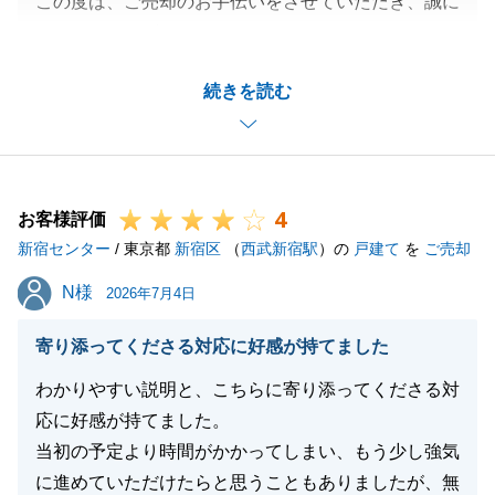
この度は、ご売却のお手伝いをさせていただき、誠に
ありがとうございました。
またA様にご満足をいただき、たいへんうれしく思い
続きを読む
ます。
今後もご相談等ございましたら、いつでもご連絡下さ
いませ。
4
お客様評価
新宿センター
/ 東京都
新宿区
（
西武新宿駅
）の
戸建て
を
ご売却
閉じる
N様
N様
2026年7月4日
寄り添ってくださる対応に好感が持てました
わかりやすい説明と、こちらに寄り添ってくださる対
応に好感が持てました。
当初の予定より時間がかかってしまい、もう少し強気
に進めていただけたらと思うこともありましたが、無