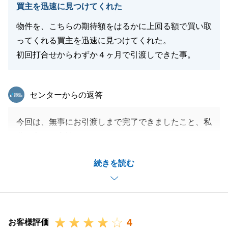
買主を迅速に見つけてくれた
物件を、こちらの期待額をはるかに上回る額で買い取
閉じる
ってくれる買主を迅速に見つけてくれた。
初回打合せからわずか４ヶ月で引渡しできた事。
東急リバブル
センターからの返答
今回は、無事にお引渡しまで完了できましたこと、私
共も心より安堵しております。
買主様につきましても、迅速に、最良の結果をお届け
続きを読む
でき、M様のお役に立てたことを大変光栄に存じま
す。
また何か不動産に関してお困り事や、周囲でお悩みの
方がいらっしゃいましたら、いつでもお気軽にお声が
4
けいただけますと幸いです。
お客様評価