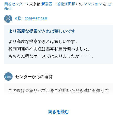
四谷センター
今後ともよろしくお願い申し上げます。
/ 東京都
新宿区
（
若松河田駅
）の
マンション
を
ご
売却
K様
K様
2026年6月28日
閉じる
より高度な提案できれば嬉しいです
より高度な提案できれば嬉しいです。
税制関連の不明点は基本私自身調べました。
もちろん稀なケースではありましたが・・・。
東急リバブル
センターからの返答
この度は東急リバブルをご利用いただき誠に有難うご
ざいました。
貴重なご意見も頂きありがとうございます。
続きを読む
今回は、海外送金や贈与税の対象となることも考慮す