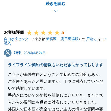
続きを読む
います。
また何か不動産に関してお困り事や、周囲でお悩みの
方がいらっしゃいましたら、いつでもお気軽にお声が
けいただけますと幸いです。
5
今後ともよろしくお願い申し上げます。
お客様評価
自由が丘センター
/ 東京都
新宿区
（
高田馬場駅
）の
戸建て
を
ご
購入
O様
O様
2026年6月24日
閉じる
ライフライン契約の情報もいただき助かっております
こちらが海外在住ということで初めての部分もあり、
ご不便もあったと思いますが、丁寧に対応していただ
いて感謝しています。
手続きについての情報を前倒しにいただき、またこち
らからの質問にも迅速に対応していただきました。
外国人で日本語が完全ではない主人の様々な質問や要