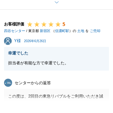
る必要があるため、きちんと税理士の先生と連携して
確認をさせて頂きました。
今後、より高度なご提案ができるよう精進してまいり
5
ます。
お客様評価
四谷センター
また何か不動産に関してお困り事や、周囲でお悩みの
/ 東京都
新宿区
（
信濃町駅
）の
土地
を
ご売却
方がいらっしゃいましたら、いつでもお気軽にお声が
Y様
Y様
2026年6月26日
けいただけますと幸いです。
今後ともよろしくお願い申し上げます。
幸運でした
担当者が有能な方で幸運でした。
閉じる
東急リバブル
センターからの返答
この度は、2回目の東急リバブルをご利用いただき誠
にありがとうございました。
また、温かいお言葉をいただき、誠にありがとうござ