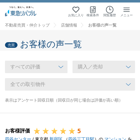
お気に入り
検索条件
閲覧履歴
メニュー
不動産売買・仲介トップ
店舗情報
お客様の声一覧
お客様の声一覧
売買
表示はアンケート回収日順（回収日が同じ場合は評価が高い順）
5
お客様評価
四谷センター
/ 東京都
新宿区
（
四谷三丁目駅
）の
マンション
を