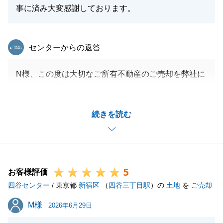
事に済み大変感謝しております。
東急リバブル
センターからの返答
N様、この度は大切なご所有不動産のご売却を弊社に
お任せ頂き誠にありがとうございました。
賃借人様とのやり取りが思うように進まず、ご不安、
続きを読む
ご心配をお掛けしてしまい大変申し訳ございませんで
した。
Ｎ様のご協力のお陰で無事に決済を迎えることができ
ましたことについて改めて深く御礼申し上げます。
5
今後、不動産に関する事でお困りのことがございまし
お客様評価
四谷センター
たらお気軽にお申し付け下さいませ。
/ 東京都
新宿区
（
四谷三丁目駅
）の
土地
を
ご売却
今後とも末永いお付き合いのほど、宜しくお願い致し
M様
M様
2026年6月29日
ます。