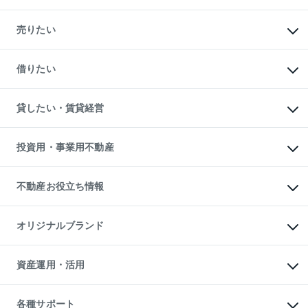
マンションの購入
新築・分譲マンションの購入
売りたい
中古マンションの購入
一戸建ての購入
マンションの売却・査定
新築一戸建ての購入
一戸建ての売却・査定
借りたい
中古一戸建ての購入
土地の売却・査定
土地の購入
スピードAI査定
不動産購入の流れ
物件を借りる
不動産売却について
注目キーワード物件特集
オフィス・店舗の賃貸
貸したい・賃貸経営
不動産査定について
購入ガイド
借りるときの流れ
売却サービス
借りるガイド
不動産売却の流れ
無料賃料査定
多言語対応
不動産買換えの流れ
マンション賃料データ
投資用・事業用不動産
売却ガイド
賃貸管理プラン
English
繁体中文
簡体中文
リロケーションについて
投資用不動産
貸すときの流れ
事業用不動産
不動産お役立ち情報
貸すガイド
マンション投資
投資用マンション
不動産AIアドバイザー Tellus Talk
マンション一棟
マンションライブラリー
オリジナルブランド
アパート経営
人気マンションランキング
アパート投資用物件
暮らしに役立つ不動産メディア

収益物件
当社売主リノベーションマンション
「Lnote」
ビル購入（ビル一棟）
一棟リノベーションマンション

資産運用・活用
不動産相場・不動産価格情報
投資用不動産の売却査定
L`GENTE（ルジェンテ）
不動産売却FAQ
事業用不動産の売却査定
区分リノベーションマンション

不動産コラム・ニュース
等価交換事業
海外不動産
Lideas（リディアス）
不動産用語集
不動産M&A
各種サポート
投資用一棟レジデンスWELL
