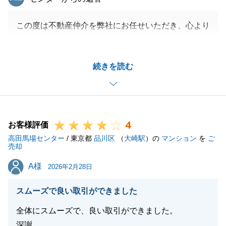
この度は不動産仲介を弊社にお任せいただき、心より
感謝申し上げます。
お忙しい中にもかかわらず、迅速にご対応いただいた
続きを読む
おかげで、滞りなく手続きを進めることができまし
た。
I様のご協力があったからこそ、今回の良きご縁に結
びついたと感じております。
4
不動産のご購入は完了いたしましたが、今後も不動産
お客様評価
高田馬場センター
関係で何かございましたらいつでもお声がけくださ
/ 東京都
品川区
（
大崎駅
）の
マンション
を
ご
売却
い。
A様
A様
2026年2月28日
スムーズで良い取引ができました
閉じる
全体にスムーズで、良い取引ができました。
深謝。