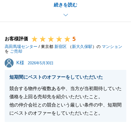
続きを読む
だけたので滞りなく取引を完了することができまし
た。
今後も不動産についてのご相談がございましたら、い
つでもお申し付けください。
5
この度は、誠にありがとうございました。
お客様評価
高田馬場センター
/ 東京都
新宿区
（
新大久保駅
）の
マンション
を
ご売却
K様
K様
2026年5月30日
閉じる
短期間にベストのオファーをしていただいた
競合する物件が複数ある中、当方が当初期待していた
価格を上回る売却先を紹介いただいたこと。
他の仲介会社との競合という厳しい条件の中、短期間
にベストのオファーをしていただいたこと。