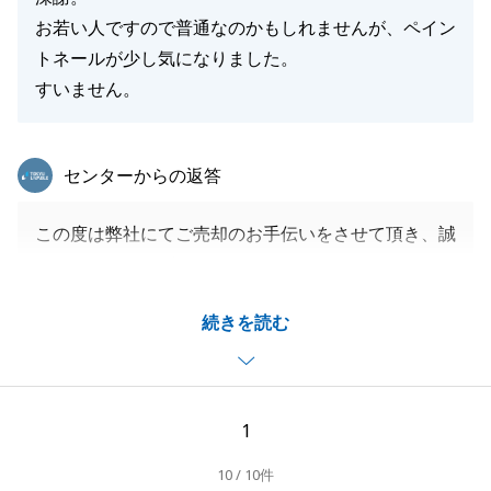
お若い人ですので普通なのかもしれませんが、ペイン
トネールが少し気になりました。
すいません。
東急リバブル
センターからの返答
この度は弊社にてご売却のお手伝いをさせて頂き、誠
にありがとうございました。
無事にお引渡しを迎える事ができ、大変光栄でござい
続きを読む
ます。
今後も不動産売却に関わらず、何かあればお気軽にお
声がけ頂ければと思います。
今後とも末永いお付き合いの程、宜しくお願いいたし
1
ます。
10 / 10件