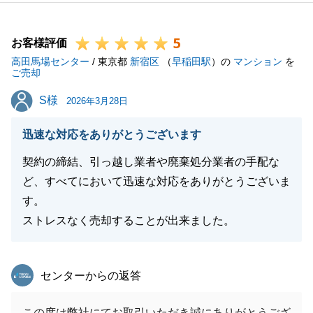
ておりますので、お困り事、不動産に関する事以外で
もお気軽に連絡頂けましたら幸いでございます。
5
末永いお付き合いをどうぞよろしくお願い申し上げま
お客様評価
高田馬場センター
す。
/ 東京都
新宿区
（
早稲田駅
）の
マンション
を
ご売却
S様
S様
2026年3月28日
閉じる
迅速な対応をありがとうございます
契約の締結、引っ越し業者や廃棄処分業者の手配な
ど、すべてにおいて迅速な対応をありがとうございま
す。
ストレスなく売却することが出来ました。
東急リバブル
センターからの返答
この度は弊社にてお取引いただき誠にありがとうござ