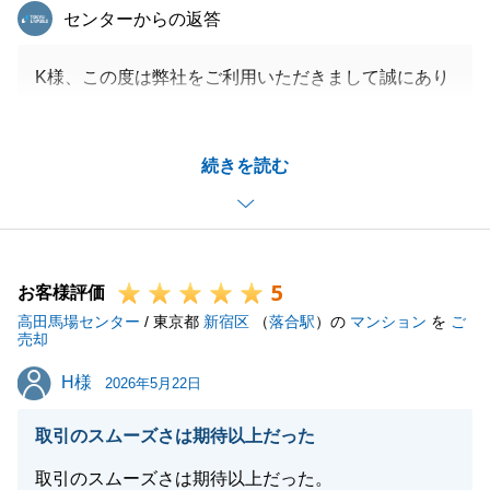
東急リバブル
センターからの返答
K様、この度は弊社をご利用いただきまして誠にあり
がとうございました。
色々とタイトなスケジュールにもかかわらず、迅速な
続きを読む
ご対応をいただき大変感謝しております。
無事にお取引が完了できたことを嬉しく思います。
今後も不動産にお困りの際は是非ともお声がけいただ
けると幸いです。
5
今後ともよろしくお願い申し上げます。
お客様評価
高田馬場センター
/ 東京都
新宿区
（
落合駅
）の
マンション
を
ご
売却
H様
H様
2026年5月22日
閉じる
取引のスムーズさは期待以上だった
取引のスムーズさは期待以上だった。