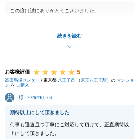
この度は誠にありがとうございました。
ご売却、ご購入とサポートさせていただきましたが、
I様の迅速なご対応によりスムーズなお手続きができ
続きを読む
ました。
併せてお礼申し上げます。
今後も何かあればしっかりサポートさせていただきま
すので、お気軽にお申し付けくださいませ。
5
引き続き何卒よろしくお願いいたします。
お客様評価
高田馬場センター
/ 東京都
八王子市
（
京王八王子駅
）の
マンショ
ン
を
ご購入
I様
I様
2026年6月7日
閉じる
期待以上にして頂きました
何事も迅速且つ丁寧にご対応して頂けて、正直期待以
上にして頂きました。