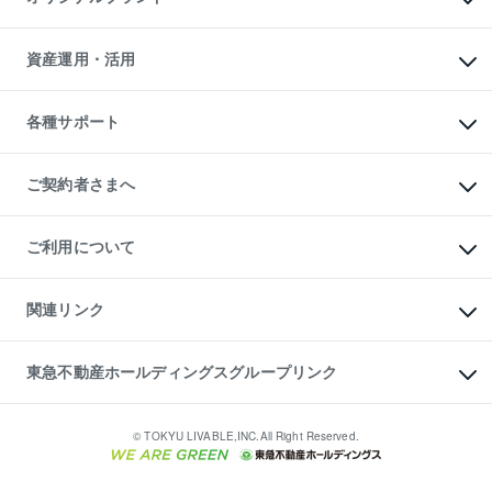
人気マンションランキング
アパート投資用物件
暮らしに役立つ不動産メディア

収益物件
当社売主リノベーションマンション
「Lnote」
ビル購入（ビル一棟）
一棟リノベーションマンション

資産運用・活用
不動産相場・不動産価格情報
投資用不動産の売却査定
L`GENTE（ルジェンテ）
不動産売却FAQ
事業用不動産の売却査定
区分リノベーションマンション

不動産コラム・ニュース
等価交換事業
海外不動産
Lideas（リディアス）
不動産用語集
不動産M&A
各種サポート
投資用一棟レジデンスWELL

不動産なんでもネット相談室
アセットマネジメント・出資
SQUARE（ウェルスクエア）
住まいの税金
不動産小口投資

シニア向けサポート
物件一括検索（購入＆賃貸）
LEGACIA（レガシア）
相続サポート
ご契約者さまへ
リフォームサポート
ご契約者さまサポートメニュー
ご紹介・再契約特典
ご利用について
入居者様専用-各種ご案内（賃貸）
東急こすもす会「こすもすWeb」
本人確認に関するお客様へのお願い
金融商品取引について
関連リンク
東急リバブル ソーシャルメディアポリシー
ご意見・お問い合わせ（金融商品取引専用の相談・お問い合わせ窓口）
すまいValue
保険募集におけるプライバシー・ポリシー
これからご結婚される方に東急百貨店のブライダルクラブ
東急不動産ホールディングスグループリンク
ダイレクトメール（郵送物）・Eメールなどの送付停止について
人材サービスのご用命は 東急リバブルスタッフ株式会社まで
宅地建物取引業者の皆様へ
東北の逸品を贈ります 東北すぐれものセレクション
東急不動産
民泊の開業・運営のご相談は「ReINN株式会社」まで
東急コミュニティー
© TOKYU LIVABLE,INC.All Right Reserved.
東急リバブル
東急住宅リース
学生情報センター（ナジック）