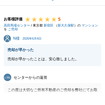
多くのご負担をおかけしたことと存じますが、無事に
お引渡しを完了できましたこと心より感謝申し上げま
5
す。
お客様評価
高田馬場センター
今後も何かお困り事などがございましたら、どうぞお
/ 東京都
新宿区
（
新大久保駅
）の
マンション
を
ご売却
気軽にお声がけください。
N様
N様
今後とも東急リバブルをご愛顧賜りますよう、よろし
2026年6月4日
くお願い申し上げます。
売却が早かった
売却が早かったことは、安心致しました。
閉じる
東急リバブル
センターからの返答
この度は大切なご所有不動産のご売却を弊社にてお取
引いただき誠にありがとうございました。
N様が売却のご相談から引渡しまで迅速にご対応いた