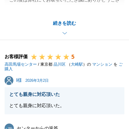
いました。
また、売却のご相談から引き渡しまで迅速にご対応い
続きを読む
ただきまして誠にありがとうございました。
S様のご協力があったからこそスムーズなお取引がで
きたと思っております。
私共々、今後とも弊社を末永くご愛顧賜りますよう、
5
お願い申し上げます。
お客様評価
高田馬場センター
/ 東京都
品川区
（
大崎駅
）の
マンション
を
ご
購入
I様
I様
2026年3月2日
閉じる
とても親身に対応頂いた
とても親身に対応頂いた。
東急リバブル
センターからの返答