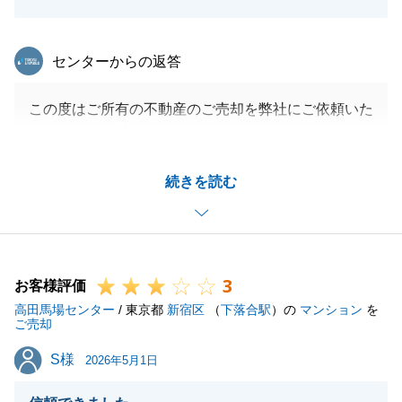
東急リバブル
センターからの返答
この度はご所有の不動産のご売却を弊社にご依頼いた
だきまして、誠にありがとうございました。
弊社買取サービスを活用することで、無事にご成約で
続きを読む
きたことを嬉しく思います。
今後とも不動産にまつわるご相談事がございました
ら、気兼ねなく申し付けください。
引き続きよろしくお願い申し上げます。
3
お客様評価
高田馬場センター
/ 東京都
新宿区
（
下落合駅
）の
マンション
を
ご売却
閉じる
S様
S様
2026年5月1日