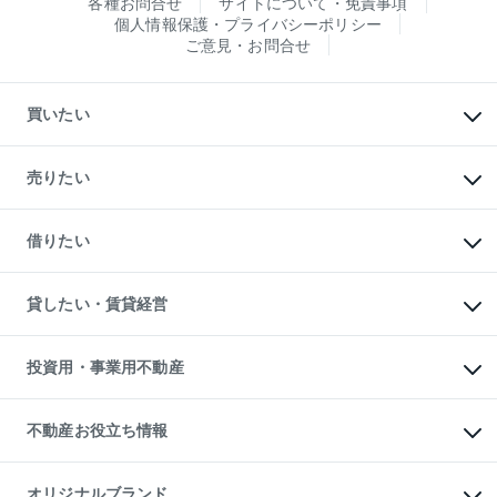
各種お問合せ
サイトについて・免責事項
個人情報保護・プライバシーポリシー
ご意見・お問合せ
買いたい
マンションの購入
新築・分譲マンションの購入
売りたい
中古マンションの購入
一戸建ての購入
マンションの売却・査定
新築一戸建ての購入
一戸建ての売却・査定
借りたい
中古一戸建ての購入
土地の売却・査定
土地の購入
スピードAI査定
不動産購入の流れ
物件を借りる
不動産売却について
注目キーワード物件特集
オフィス・店舗の賃貸
貸したい・賃貸経営
不動産査定について
購入ガイド
借りるときの流れ
売却サービス
借りるガイド
不動産売却の流れ
無料賃料査定
多言語対応
不動産買換えの流れ
マンション賃料データ
投資用・事業用不動産
売却ガイド
賃貸管理プラン
English
繁体中文
簡体中文
リロケーションについて
投資用不動産
貸すときの流れ
事業用不動産
不動産お役立ち情報
貸すガイド
マンション投資
投資用マンション
不動産AIアドバイザー Tellus Talk
マンション一棟
マンションライブラリー
オリジナルブランド
アパート経営