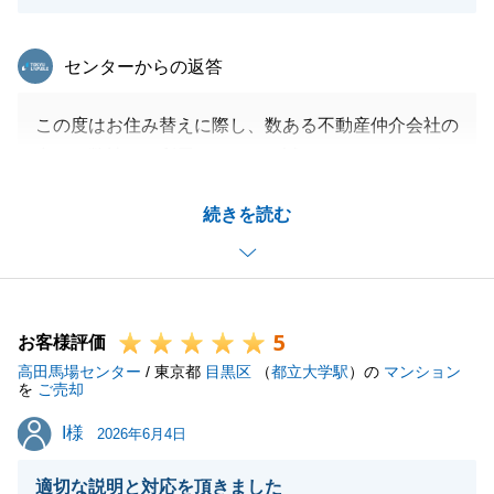
東急リバブル
センターからの返答
この度はお住み替えに際し、数ある不動産仲介会社の
中から弊社をご利用いただき、誠にありがとうござい
ます。
続きを読む
ご成約までスムーズに完了できましたのは、I様が柔
軟にご対応くださったおかげと、心より感謝申し上げ
ます。
今後とも、何かお手伝いできることがございました
5
ら、ぜひお気軽にお声がけくださいませ。
お客様評価
高田馬場センター
/ 東京都
目黒区
（
都立大学駅
）の
マンション
を
ご売却
I様
I様
2026年6月4日
閉じる
適切な説明と対応を頂きました