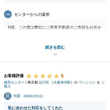
東急リバブル
センターからの返答
N様、この度は弊社にご所有不動産のご売却をお任せ
いただきありがとうございました。
お取引にご満足いただけたこと大変うれしく思ってお
続きを読む
ります。
頂いたお言葉を胸に、信頼いただける営業マンを目指
し、尽力して参ります。
この度は誠にありがとうございました。
5
お客様評価
練馬センター
/ 東京都
品川区
（
大森海岸駅
）の
マンション
を
ご
購入
閉じる
K様
K様
2026年2月1日
私に合わせた対応をしてくれた