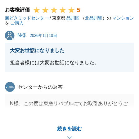
末永いお付き合いを宜しくお願いいたします。
5
お客様評価
勝どきミッドセンター
/ 東京都
品川区
（
北品川駅
）の
マンション
を
ご購入
閉じる
N様
N様
2026年1月10日
大変お世話になりました
担当者様には大変お世話になりました。
東急リバブル
センターからの返答
N様、この度は東急リバブルにてお取引ありがとうご
ざいました。
今後もお困りのことがございましたら、お気軽にお申
続きを読む
し付けくださいませ。
末永いお付き合いを宜しくお願いいたします。