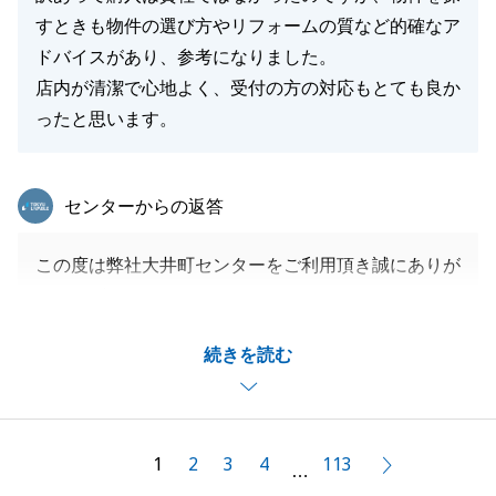
すときも物件の選び方やリフォームの質など的確なア
ドバイスがあり、参考になりました。
店内が清潔で心地よく、受付の方の対応もとても良か
ったと思います。
東急リバブル
センターからの返答
この度は弊社大井町センターをご利用頂き誠にありが
とうございました。
O様のお住み替えのお力になれた事、嬉しく思いま
続きを読む
す。
今後も何かございましたらお気軽にご連絡下さい。
引き続き宜しくお願いいたします。
1
2
3
4
113
次へ
…