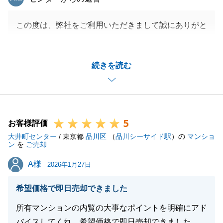
この度は、弊社をご利用いただきまして誠にありがと
うございます。
「丁寧さ・スピード感・専門性」という、プロフェッ
続きを読む
ショナルとして不可欠な要素すべてにおいてご満足い
ただけたことは、私にとっても大きな自信になりま
す。
また、他社様との比較を通してもなお「後悔なく満足
5
できた」と言っていただけることは、大変うれしく思
お客様評価
大井町センター
います。
/ 東京都
品川区
（
品川シーサイド駅
）の
マンショ
ン
を
ご売却
これからK様の新居での生活が始まると思いますが、
A様
A様
さらに素晴らしいものになることを願っております。
2026年1月27日
また何かお手伝いできることがあれば、いつでも全力
希望価格で即日売却できました
でサポートさせていただきますので、何かありました
らお気軽にご連絡ください。
所有マンションの内覧の大事なポイントを明確にアド
この度は、ありがとうございました。
バイスしてくれ、希望価格で即日売却できました。