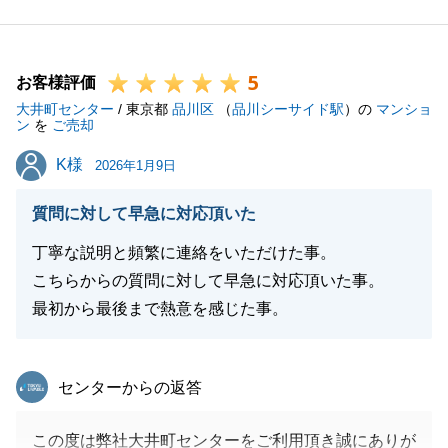
5
お客様評価
閉じる
大井町センター
/ 東京都
品川区
（
品川シーサイド駅
）の
マンショ
ン
を
ご売却
K様
K様
2026年1月9日
質問に対して早急に対応頂いた
丁寧な説明と頻繁に連絡をいただけた事。
こちらからの質問に対して早急に対応頂いた事。
最初から最後まで熱意を感じた事。
東急リバブル
センターからの返答
この度は弊社大井町センターをご利用頂き誠にありが