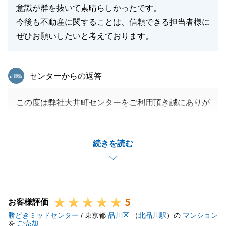
意識が群を抜いて素晴らしかったです。
今後も不動産に関することは、信頼できる担当者様に
ぜひお願いしたいと考えております。
東急リバブル
センターからの返答
この度は弊社大井町センターをご利用頂き誠にありが
とうございました。
嬉しいコメントありがとうございます。
続きを読む
今後もT様の不動産に関わる事についてはお気軽にお
申し付けください。
いつでもしっかりサポートさせて頂きます。
今後共、どうぞ宜しくお願いいたします。
5
お客様評価
勝どきミッドセンター
/ 東京都
品川区
（
北品川駅
）の
マンション
を
ご売却