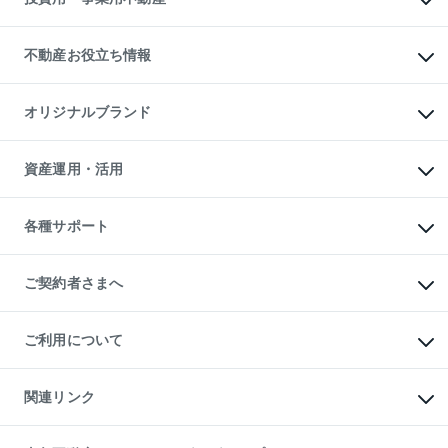
売却ガイド
賃貸管理プラン
English
繁体中文
簡体中文
リロケーションについて
投資用不動産
貸すときの流れ
事業用不動産
不動産お役立ち情報
貸すガイド
マンション投資
投資用マンション
不動産AIアドバイザー Tellus Talk
マンション一棟
マンションライブラリー
オリジナルブランド
アパート経営
人気マンションランキング
アパート投資用物件
暮らしに役立つ不動産メディア

収益物件
当社売主リノベーションマンション
「Lnote」
ビル購入（ビル一棟）
一棟リノベーションマンション

資産運用・活用
不動産相場・不動産価格情報
投資用不動産の売却査定
L`GENTE（ルジェンテ）
不動産売却FAQ
事業用不動産の売却査定
区分リノベーションマンション

不動産コラム・ニュース
等価交換事業
海外不動産
Lideas（リディアス）
不動産用語集
不動産M&A
各種サポート
投資用一棟レジデンスWELL

不動産なんでもネット相談室
アセットマネジメント・出資
SQUARE（ウェルスクエア）
住まいの税金
不動産小口投資

シニア向けサポート
物件一括検索（購入＆賃貸）
LEGACIA（レガシア）
相続サポート
ご契約者さまへ
リフォームサポート
ご契約者さまサポートメニュー
ご紹介・再契約特典
ご利用について
入居者様専用-各種ご案内（賃貸）
東急こすもす会「こすもすWeb」
本人確認に関するお客様へのお願い
金融商品取引について
関連リンク
東急リバブル ソーシャルメディアポリシー
ご意見・お問い合わせ（金融商品取引専用の相談・お問い合わせ窓口）
すまいValue
保険募集におけるプライバシー・ポリシー