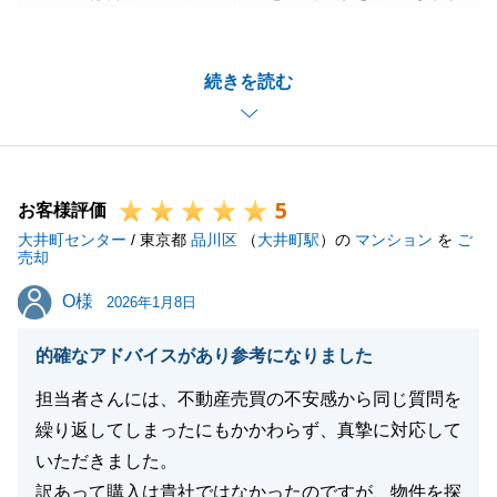
とうございました。
その後、お困りごとはございませんでしょうか。
続きを読む
今後も何かございましたらお気軽にお申し付けくださ
いませ。精一杯サポートさせて頂きます。
引き続きどうぞ、宜しくお願いいたします。
5
お客様評価
大井町センター
/ 東京都
品川区
（
大井町駅
）の
マンション
を
ご
閉じる
売却
O様
O様
2026年1月8日
的確なアドバイスがあり参考になりました
担当者さんには、不動産売買の不安感から同じ質問を
繰り返してしまったにもかかわらず、真摯に対応して
いただきました。
訳あって購入は貴社ではなかったのですが、物件を探