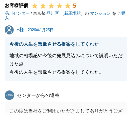
5
お客様評価
品川センター
/ 東京都
品川区
（
新馬場駅
）の
マンション
を
ご購
閉じる
入
F様
F様
2026年1月25日
今後の人生を想像させる提案をしてくれた
地域の相場感や今後の発展見込みについて説明いただ
けた点。
今後の人生を想像させる提案をしてくれた。
東急リバブル
センターからの返答
この度は当社をご利用いただきましてありがとうござ
いました。
不動産を購入するということは、今後の生活を豊かに