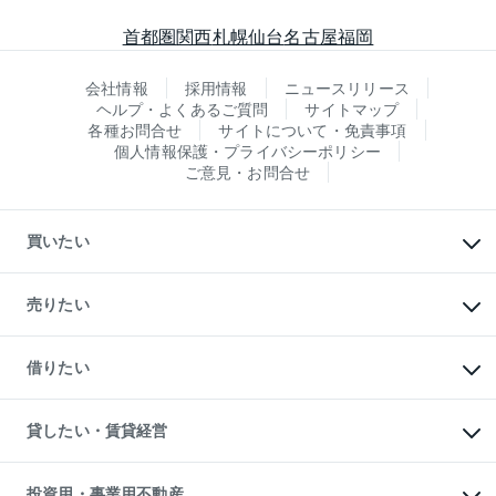
首都圏
関西
札幌
仙台
名古屋
福岡
会社情報
採用情報
ニュースリリース
ヘルプ・よくあるご質問
サイトマップ
各種お問合せ
サイトについて・免責事項
個人情報保護・プライバシーポリシー
ご意見・お問合せ
買いたい
マンションの購入
新築・分譲マンションの購入
売りたい
中古マンションの購入
一戸建ての購入
マンションの売却・査定
新築一戸建ての購入
一戸建ての売却・査定
借りたい
中古一戸建ての購入
土地の売却・査定
土地の購入
スピードAI査定
不動産購入の流れ
物件を借りる
不動産売却について
注目キーワード物件特集
オフィス・店舗の賃貸
貸したい・賃貸経営
不動産査定について
購入ガイド
借りるときの流れ
売却サービス
借りるガイド
不動産売却の流れ
無料賃料査定
多言語対応
不動産買換えの流れ
マンション賃料データ
投資用・事業用不動産