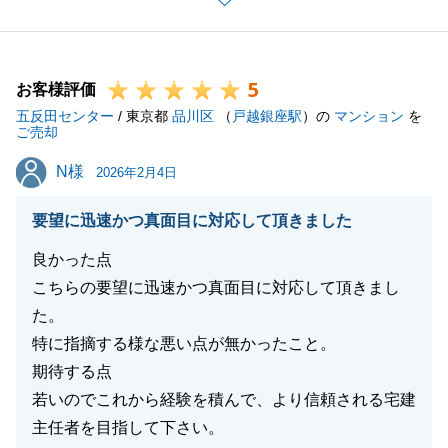
今後ともどうぞよろしくお願いします。
5
お客様評価
閉じる
五反田センター
/ 東京都
品川区
（
戸越銀座駅
）の
マンション
を
ご売却
N様
N様
2026年2月4日
要望に迅速かつ真面目に対応して頂きました
良かった点
こちらの要望に迅速かつ真面目に対応して頂きまし
た。
特に指摘する様な悪い点が無かったこと。
期待する点
若いのでこれから経験を積んで、より信頼される宅建
主任者を目指して下さい。