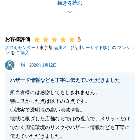
続きを読む
するということだと感じておりますので、F様ご夫婦
の未来がイメージできる、良い物件が見つかったこ
と、私も大変嬉しく思います。
また何かご相談事などございましたらいつでもお気軽
5
にご連絡下さい。
お客様評価
大井町センター
何卒宜しくお願いいたします。
/ 東京都
品川区
（
品川シーサイド駅
）の
マンショ
ン
を
ご購入
T様
T様
2026年1月12日
閉じる
ハザード情報なども丁寧に伝えていただきました
担当者様には感謝してもしきれません。
特に良かった点は以下の３点です。
〇誠実で透明性の高い地域情報。
地域に根ざした店舗ならではの視点で、メリットだけ
でなく周辺環境のリスクやハザード情報なども丁寧に
伝えていただきました。