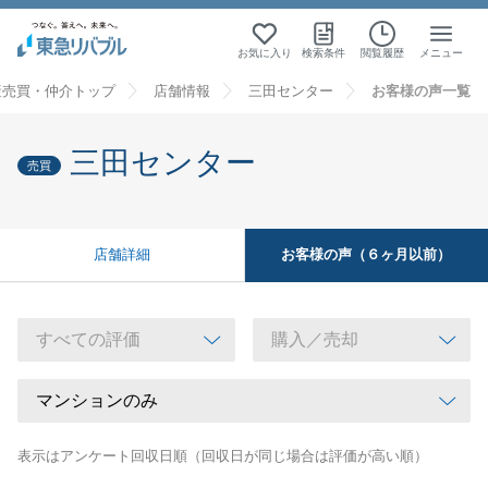
お気に入り
検索条件
閲覧履歴
メニュー
産売買・仲介トップ
店舗情報
三田センター
お客様の声一覧
三田センター
売買
お客様の声（６ヶ月以前）
店舗詳細
表示はアンケート回収日順（回収日が同じ場合は評価が高い順）