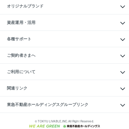
マンション一棟
マンションライブラリー
オリジナルブランド
アパート経営
人気マンションランキング
アパート投資用物件
暮らしに役立つ不動産メディア

収益物件
当社売主リノベーションマンション
「Lnote」
ビル購入（ビル一棟）
一棟リノベーションマンション

資産運用・活用
不動産相場・不動産価格情報
投資用不動産の売却査定
L`GENTE（ルジェンテ）
不動産売却FAQ
事業用不動産の売却査定
区分リノベーションマンション

不動産コラム・ニュース
等価交換事業
海外不動産
Lideas（リディアス）
不動産用語集
不動産M&A
各種サポート
投資用一棟レジデンスWELL

不動産なんでもネット相談室
アセットマネジメント・出資
SQUARE（ウェルスクエア）
住まいの税金
不動産小口投資

シニア向けサポート
物件一括検索（購入＆賃貸）
LEGACIA（レガシア）
相続サポート
ご契約者さまへ
リフォームサポート
ご契約者さまサポートメニュー
ご紹介・再契約特典
ご利用について
入居者様専用-各種ご案内（賃貸）
東急こすもす会「こすもすWeb」
本人確認に関するお客様へのお願い
金融商品取引について
関連リンク
東急リバブル ソーシャルメディアポリシー
ご意見・お問い合わせ（金融商品取引専用の相談・お問い合わせ窓口）
すまいValue
保険募集におけるプライバシー・ポリシー
これからご結婚される方に東急百貨店のブライダルクラブ
東急不動産ホールディングスグループリンク
ダイレクトメール（郵送物）・Eメールなどの送付停止について
人材サービスのご用命は 東急リバブルスタッフ株式会社まで
宅地建物取引業者の皆様へ
東北の逸品を贈ります 東北すぐれものセレクション
東急不動産
民泊の開業・運営のご相談は「ReINN株式会社」まで
東急コミュニティー
© TOKYU LIVABLE,INC.All Right Reserved.
東急リバブル
東急住宅リース