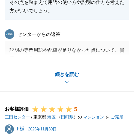
その点を踏まえて用語の使い方や説明の仕方を考えた
方がいいでしょう。
東急リバブル
センターからの返答
説明の専門用語や配慮が足りなかった点について、貴
重なご意見をいただきありがとうございます。
お客様の立場に立った、分かりやすい説明、お話がで
続きを読む
きるよう努めてまいります。
この度は、三田センターをご利用いただきましてあり
がとうございました。
5
お客様評価
三田センター
/ 東京都
港区
（
田町駅
）の
マンション
を
ご売却
閉じる
F様
F様
2025年11月30日