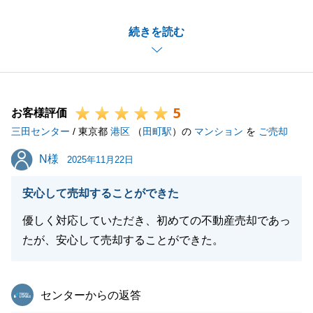
O様のご協力があり、売買契約締結から残代金決済ま
続きを読む
で滞りなく手続きを進めることができました。
今後とも、不動産に関するご相談やご要望がございま
したら、いつでもお気軽にご連絡ください。
次回のご相談も、ぜひお任せくださいませ。今後と
5
も、どうぞよろしくお願い申し上げます。
お客様評価
三田センター
/ 東京都
港区
（
田町駅
）の
マンション
を
ご売却
N様
N様
2025年11月22日
閉じる
安心して売却することができた
優しく対応していただき、初めての不動産売却であっ
たが、安心して売却することができた。
東急リバブル
センターからの返答