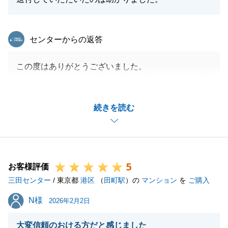
東急リバブル
センターからの返答
この度はありがとうございました。
また、お引越し後のお忙しい中、大変励みになるお言
葉をいただき、誠にありがとうございます。
続きを読む
「迅速・丁寧」は私のモットーですので、内見から費
用面のご相談まで、お役に立てたなら光栄です。
税理士様への書類送付も、無事にお手続きに間に合っ
たようで安心いたしました。
5
お取引が終わってからも、こうして頼りにしていただ
お客様評価
三田センター
けることが、営業として一番の喜びです。
/ 東京都
港区
（
田町駅
）の
マンション
を
ご購入
今後も住まいのパートナーとして全力でサポートいた
N様
N様
2026年2月2日
しますので、何かあればいつでもお気軽にご連絡くだ
さい。
大変信頼のおける方だと感じました