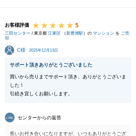
らしをサポートさせていただきます。
今後ともどうぞ、よろしくお願いいたします。
5
お客様評価
三田センター
/ 東京都
江東区
（
新豊洲駅
）の
マンション
を
ご売
却
閉じる
C様
C様
2025年12月13日
サポート頂きありがとうございました
買いから売りまでサポート頂き、ありがとうございま
した！
引続き宜しくお願いします。
東急リバブル
センターからの返答
長いお付き合いになりますが、いつもありがとうござ