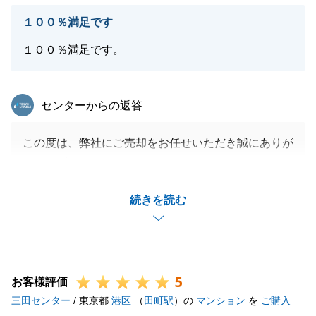
１００％満足です
１００％満足です。
東急リバブル
センターからの返答
この度は、弊社にご売却をお任せいただき誠にありが
とうございます。
嬉しいお言葉ありがとうございます。
続きを読む
今後の営業活動の励みになります。
引き続きお困りごと等ございましたらお気軽にご連絡
ください。
よろしくお願い申し上げます。
5
お客様評価
三田センター
/ 東京都
港区
（
田町駅
）の
マンション
を
ご購入