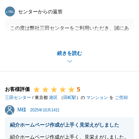
東急リバブル
閉じる
センターからの返答
この度は弊社三田センターをご利用いただき、誠にあ
りがとうございます。
I様のご協力もあり、スムーズにご成約までつなげら
続きを読む
れたことを嬉しく思います。
今後も不動産に関するご不明点がございましたら、お
気軽にご相談ください。
引き続きよろしくお願いいたします。
5
お客様評価
三田センター
/ 東京都
港区
（
田町駅
）の
マンション
を
ご売却
閉じる
M様
M様
2025年10月14日
紹介ホームページ作成が上手く見栄えがしました
紹介ホームページ作成が上手く、見栄えがしました。