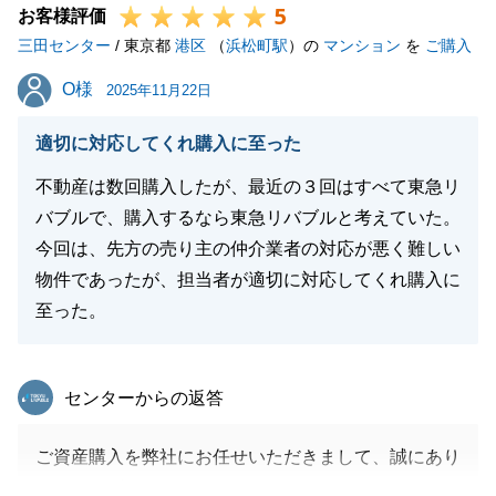
5
お客様評価
三田センター
/ 東京都
港区
（
浜松町駅
）の
マンション
を
ご購入
閉じる
O様
O様
2025年11月22日
適切に対応してくれ購入に至った
不動産は数回購入したが、最近の３回はすべて東急リ
バブルで、購入するなら東急リバブルと考えていた。
今回は、先方の売り主の仲介業者の対応が悪く難しい
物件であったが、担当者が適切に対応してくれ購入に
至った。
東急リバブル
センターからの返答
ご資産購入を弊社にお任せいただきまして、誠にあり
がとうございます。