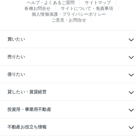
ヘルプ・よくあるご質問
サイトマップ
各種お問合せ
サイトについて・免責事項
個人情報保護・プライバシーポリシー
ご意見・お問合せ
買いたい
マンションの購入
新築・分譲マンションの購入
売りたい
中古マンションの購入
一戸建ての購入
マンションの売却・査定
新築一戸建ての購入
一戸建ての売却・査定
借りたい
中古一戸建ての購入
土地の売却・査定
土地の購入
スピードAI査定
不動産購入の流れ
物件を借りる
不動産売却について
注目キーワード物件特集
オフィス・店舗の賃貸
貸したい・賃貸経営
不動産査定について
購入ガイド
借りるときの流れ
売却サービス
借りるガイド
不動産売却の流れ
無料賃料査定
多言語対応
不動産買換えの流れ
マンション賃料データ
投資用・事業用不動産
売却ガイド
賃貸管理プラン
English
繁体中文
簡体中文
リロケーションについて
投資用不動産
貸すときの流れ
事業用不動産
不動産お役立ち情報
貸すガイド
マンション投資
投資用マンション
不動産AIアドバイザー Tellus Talk