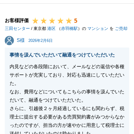
5
お客様評価
三田センター
/ 東京都
港区
（
赤羽橋駅
）の
マンション
を
ご売却
S様
S様
2026年2月6日
事情を汲んでいただいて融通をつけていただいた
内見などの各段階において、メールなどの返信や各種
サポートが充実しており、対応も迅速にしていただい
た。
なお、費用などについてもこちらの事情を汲んでいた
だいて、融通をつけていただいた。
さらに、引越後２ヶ月経過しているにも関わらず、税
理士に提出する必要がある売買契約書がみつからなか
ったのですが、担当の方が速やかに用意して税理士に
送付していただいたのは助かりました。