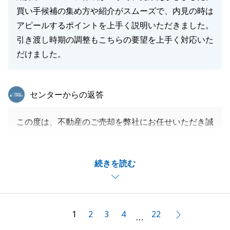
買い手候補の集め方や紹介がスムーズで、内見の時は
アピールするポイントを上手く説明いただきました。
引き渡し時期の調整もこちらの要望を上手く対応いた
だけました。
東急リバブル
センターからの返答
この度は、不動産のご売却を弊社にお任せいただき誠
にありがとうございます。
お部屋も常に綺麗で良い匂いがしており、ご案内の際
続きを読む
はかなり好印象でした。
これもＭ様の多大なるご協力のおかげです。ありがと
うございます。
今後も不動産のご相談がございましたらお気軽にお申
1
2
3
4
22
次へ
…
し付けくださいませ。