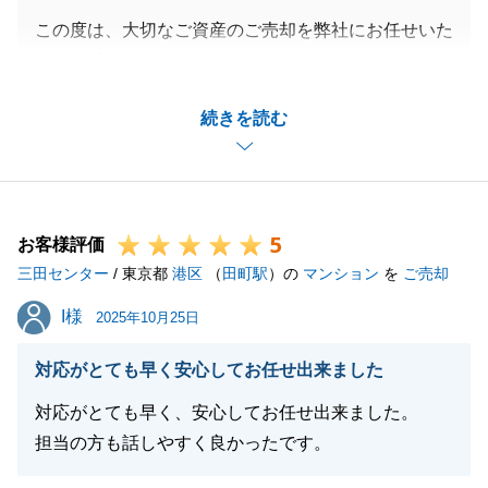
この度は、大切なご資産のご売却を弊社にお任せいた
だき、誠にありがとうございました。
安心して進めていただけたとの暖かいコメントをいた
続きを読む
だき、大変光栄です。
ご売却活動開始時は、N様のお部屋と類似する売却情
報が複数販売中でしたが、常にお住み替え希望時期や
ご意向を共有いただけたことで売却プランを明確にご
5
提案できたと存じます。
お客様評価
三田センター
また、内覧時の検討者様とのやり取りや建具可動方法
/ 東京都
港区
（
田町駅
）の
マンション
を
ご売却
のご説明など、快くご対応いただきありがとうござい
I様
I様
2025年10月25日
ました。
今後とも、不動産に関するご相談やご要望がございま
対応がとても早く安心してお任せ出来ました
したら、いつでもお気軽にご連絡ください。今後とも
対応がとても早く、安心してお任せ出来ました。
どうぞよろしくお願い申し上げます。
担当の方も話しやすく良かったです。