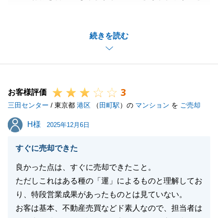
います。
4年前に色んな物件を内見して、購入いただいたこと
続きを読む
が昨日のことのように思い出されます。
そんな思い入れのある物件のご売却をお任せいただき
ありがとうございます。
またお役に立ちたいと思っておりますので、引き続き
3
どうぞよろしくお願い申し上げます。
お客様評価
三田センター
/ 東京都
港区
（
田町駅
）の
マンション
を
ご売却
H様
H様
2025年12月6日
閉じる
すぐに売却できた
良かった点は、すぐに売却できたこと。
ただしこれはある種の「運」によるものと理解してお
り、特段営業成果があったものとは見ていない。
お客は基本、不動産売買などド素人なので、担当者は