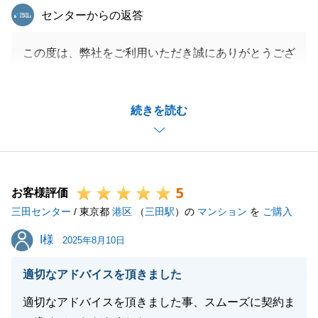
東急リバブル
センターからの返答
この度は、弊社をご利用いただき誠にありがとうござ
います。
Ｔ様のお人柄のおかげで無事安心してお取引をするこ
続きを読む
とができました。
ご協力ありがとうございました。
引き続き弊社の最重点マンションですので、お困りご
とがございましたら何でもお気軽にお声がけください
5
ませ。
お客様評価
三田センター
引き続きどうぞよろしくお願い申し上げます。
/ 東京都
港区
（
三田駅
）の
マンション
を
ご購入
I様
I様
2025年8月10日
閉じる
適切なアドバイスを頂きました
適切なアドバイスを頂きました事、スムーズに契約ま