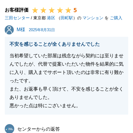
次回のご相談も、ぜひお任せくださいませ。今後と
5
も、どうぞよろしくお願い申し上げます。
お客様評価
三田センター
/ 東京都
港区
（
田町駅
）の
マンション
を
ご購入
M様
M様
2025年8月31日
閉じる
不安を感じることが全くありませんでした
当初希望していた部屋は残念ながら契約には至りませ
んでしたが、代替で提案いただいた物件を結果的に気
に入り、購入までサポート頂いたのは非常に有り難か
ったです。
また、お返事も早く頂けて、不安を感じることが全く
ありませんでした。
悪かった点は特にございません。
東急リバブル
センターからの返答