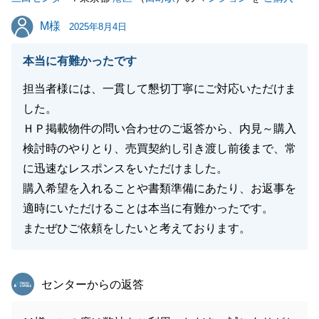
閉じる
M様
M様
2025年8月4日
本当に有難かったです
担当者様には、一貫して懇切丁寧にご対応いただけま
した。
ＨＰ掲載物件の問い合わせのご返答から、内見～購入
検討時のやりとり、売買契約し引き渡し前後まで、常
に迅速なレスポンスをいただけました。
購入希望を入れることや書類準備にあたり、お返事を
適時にいただけることは本当に有難かったです。
またぜひご依頼をしたいと考えております。
東急リバブル
センターからの返答