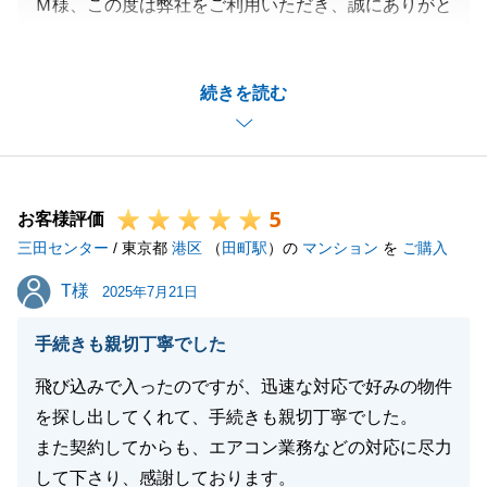
Ｍ様、この度は弊社をご利用いただき、誠にありがと
うございました。
ご自宅のご売却についても弊社のお客様でご契約いた
続きを読む
だきありがとうございました。
いつもレスポンスよくご対応いただけてこちらも大変
助かりました。
また、ご売却・ご購入される際は弊社をご利用いただ
5
けますと幸いです。
お客様評価
三田センター
引き続きどうぞよろしくお願い申し上げます。
/ 東京都
港区
（
田町駅
）の
マンション
を
ご購入
T様
T様
2025年7月21日
閉じる
手続きも親切丁寧でした
飛び込みで入ったのですが、迅速な対応で好みの物件
を探し出してくれて、手続きも親切丁寧でした。
また契約してからも、エアコン業務などの対応に尽力
して下さり、感謝しております。