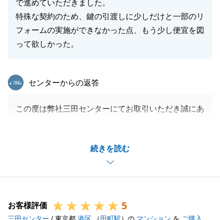
で進めていただきました。
特殊な契約のため、鍵の引渡しに少しだけと一部のリ
フォームの実施ができなかった点、もう少し便宜を図
って欲しかった。
東急リバブル
センターからの返答
この度は弊社三田センターにてお取引いただき誠にあ
りがとうございました。
売却と購入のどちらも弊社と御縁があり、今回無事に
続きを読む
お取引が完了し、感無量です。
今後も何かございましたらお気軽にご連絡いただけま
すと幸いです。
5
お客様評価
三田センター
/ 東京都
港区
（
田町駅
）の
マンション
を
ご購入