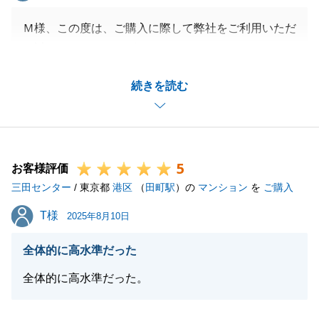
Ｍ様、この度は、ご購入に際して弊社をご利用いただ
き誠にありがとうございます。
いつもレスポンス良く、ご対応いただいたおかげで滞
続きを読む
りなくお取引できました。
ご家族様で快適にお住まいいただけますと幸いです。
引き続きお困りごと等ございましたらお気軽にご連絡
ください。
5
お客様評価
三田センター
/ 東京都
港区
（
田町駅
）の
マンション
を
ご購入
閉じる
T様
T様
2025年8月10日
全体的に高水準だった
全体的に高水準だった。