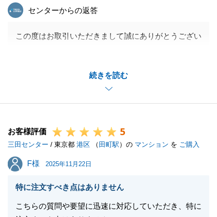
東急リバブル
センターからの返答
この度はお取引いただきまして誠にありがとうござい
ました。
「物件だけでなく担当者も信頼できた」とのお言葉、
続きを読む
営業冥利に尽きる思いです。
これからも、誠実な行動を心掛け、お客様の豊かな暮
らしをサポートさせていただきます。
今後ともどうぞ、よろしくお願いいたします。
5
お客様評価
三田センター
/ 東京都
港区
（
田町駅
）の
マンション
を
ご購入
閉じる
F様
F様
2025年11月22日
特に注文すべき点はありません
こちらの質問や要望に迅速に対応していただき、特に