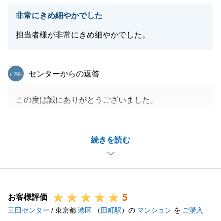
非常にきめ細やかでした
担当者様が非常にきめ細やかでした。
東急リバブル
センターからの返答
この度は誠にありがとうございました。
H様には、ご購入からお住み替えのプランに至るま
で、細部に戦略を共有いただき、大変心強く助けられ
続きを読む
た面が多々ございました。
今後も不動産にかかわることで是非お力になれたらと
存じます。
引き続きよろしくお願いいたします。
5
お客様評価
三田センター
/ 東京都
港区
（
田町駅
）の
マンション
を
ご購入