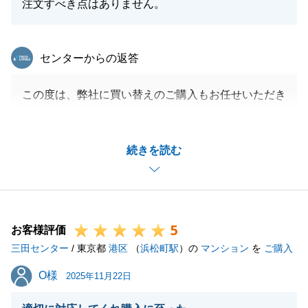
注文すべき点はありません。
東急リバブル
センターからの返答
この度は、弊社に買い替えのご購入もお任せいただき
ありがとうございました。
Ｆ様がいつもレスポンス良くご対応いただけたおかげ
続きを読む
で、スケジュールを早めることができました。
ありがとうございました。これから長いお付き合いに
なりますので、引き続きどうぞよろしくお願い申し上
げます。
5
お客様評価
三田センター
/ 東京都
港区
（
浜松町駅
）の
マンション
を
ご購入
閉じる
O様
O様
2025年11月22日