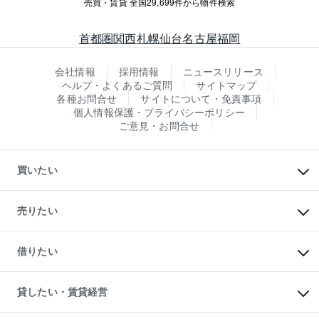
売買・賃貸 全国29,699件から物件検索
首都圏
関西
札幌
仙台
名古屋
福岡
会社情報
採用情報
ニュースリリース
ヘルプ・よくあるご質問
サイトマップ
各種お問合せ
サイトについて・免責事項
個人情報保護・プライバシーポリシー
ご意見・お問合せ
買いたい
マンションの購入
新築・分譲マンションの購入
売りたい
中古マンションの購入
一戸建ての購入
マンションの売却・査定
新築一戸建ての購入
一戸建ての売却・査定
借りたい
中古一戸建ての購入
土地の売却・査定
土地の購入
スピードAI査定
不動産購入の流れ
物件を借りる
不動産売却について
注目キーワード物件特集
オフィス・店舗の賃貸
貸したい・賃貸経営
不動産査定について
購入ガイド
借りるときの流れ
売却サービス
借りるガイド
不動産売却の流れ
無料賃料査定