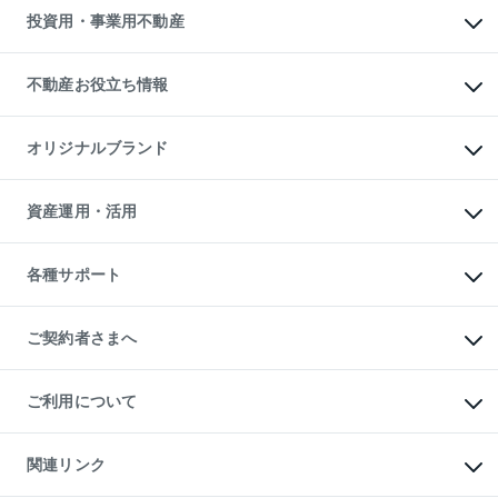
多言語対応
不動産買換えの流れ
マンション賃料データ
投資用・事業用不動産
売却ガイド
賃貸管理プラン
English
繁体中文
簡体中文
リロケーションについて
投資用不動産
貸すときの流れ
事業用不動産
不動産お役立ち情報
貸すガイド
マンション投資
投資用マンション
不動産AIアドバイザー Tellus Talk
マンション一棟
マンションライブラリー
オリジナルブランド
アパート経営
人気マンションランキング
アパート投資用物件
暮らしに役立つ不動産メディア

収益物件
当社売主リノベーションマンション
「Lnote」
ビル購入（ビル一棟）
一棟リノベーションマンション

資産運用・活用
不動産相場・不動産価格情報
投資用不動産の売却査定
L`GENTE（ルジェンテ）
不動産売却FAQ
事業用不動産の売却査定
区分リノベーションマンション

不動産コラム・ニュース
等価交換事業
海外不動産
Lideas（リディアス）
不動産用語集
不動産M&A
各種サポート
投資用一棟レジデンスWELL

不動産なんでもネット相談室
アセットマネジメント・出資
SQUARE（ウェルスクエア）
住まいの税金
不動産小口投資

シニア向けサポート
物件一括検索（購入＆賃貸）
LEGACIA（レガシア）
相続サポート
ご契約者さまへ
リフォームサポート
ご契約者さまサポートメニュー
ご紹介・再契約特典
ご利用について
入居者様専用-各種ご案内（賃貸）
東急こすもす会「こすもすWeb」
本人確認に関するお客様へのお願い
金融商品取引について
関連リンク
東急リバブル ソーシャルメディアポリシー
ご意見・お問い合わせ（金融商品取引専用の相談・お問い合わせ窓口）