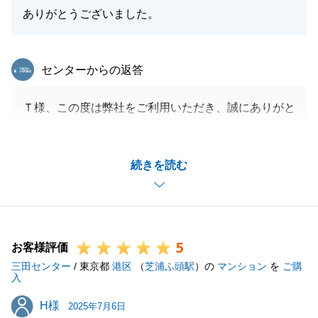
ありがとうございました。
東急リバブル
センターからの返答
Ｔ様、この度は弊社をご利用いただき、誠にありがと
うございました。
ご家族みなさまお人柄が良く、素敵なお住まいをご契
続きを読む
約いただけて私も嬉しく思っております。
私自身も大変気に入ったお部屋でした。
ご家族皆さまの生活がより良いものとなることを願っ
ております。
5
引き続きどうぞよろしくお願い申し上げます。
お客様評価
三田センター
/ 東京都
港区
（
芝浦ふ頭駅
）の
マンション
を
ご購
入
H様
H様
2025年7月6日
閉じる