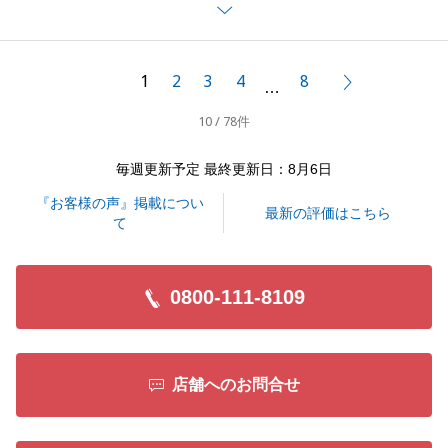
提案ができました。
また、いつもレスポンス良くご対応いただき、大変助
かりました。
1
2
3
4
8
次へ
…
とても良いお部屋ですので、ご家族で快適にお過ごし
10 / 78件
ください。
お困りごと等ございましたらお気軽にお声がけくださ
毎週更新予定 最終更新日：8月6日
いませ。
『お客様の声』掲載につい
引き続きどうぞよろしくお願い申し上げます。
最新の評価はこちら
て
0800-111-8109
閉じる
店舗へのお問合せ