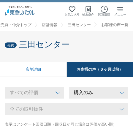
お気に入り
検索条件
閲覧履歴
メニュー
産売買・仲介トップ
店舗情報
三田センター
お客様の声一覧
三田センター
売買
お客様の声（６ヶ月以前）
店舗詳細
表示はアンケート回収日順（回収日が同じ場合は評価が高い順）