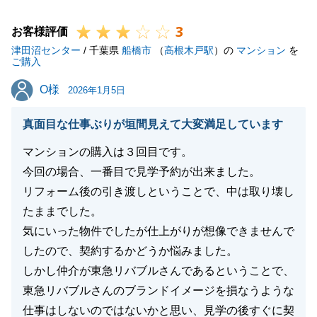
3
お客様評価
閉じる
津田沼センター
/ 千葉県
船橋市
（
高根木戸駅
）の
マンション
を
ご購入
O様
O様
2026年1月5日
真面目な仕事ぶりが垣間見えて大変満足しています
マンションの購入は３回目です。
今回の場合、一番目で見学予約が出来ました。
リフォーム後の引き渡しということで、中は取り壊し
たままでした。
気にいった物件でしたが仕上がりが想像できませんで
したので、契約するかどうか悩みました。
しかし仲介が東急リバブルさんであるということで、
東急リバブルさんのブランドイメージを損なうような
仕事はしないのではないかと思い、見学の後すぐに契