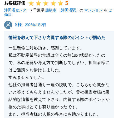
5
お客様評価
津田沼センター
/ 千葉県
船橋市
（
津田沼駅
）の
マンション
を
ご
閉じる
売却
S様
S様
2026年1月2日
情報を教えて下さり内覧する際のポイントが掴めた
一生懸命ご対応頂き、感謝しています。
私は不動産業界の常識は全くの無知の状態だったの
で、私の感覚や考え方で判断してしまい、担当者様に
はご迷惑をお掛けしました。
すみませんでした。
他社の担当者は通り一遍の説明で、こちらから聞かな
いと答えてもらえませんでしたが、貴社担当者様は裏
話的な情報を教えて下さり、内覧する際のポイントが
掴めた事はとても有り難かったです。
また、担当者様の人脈の多さにも助かりました。