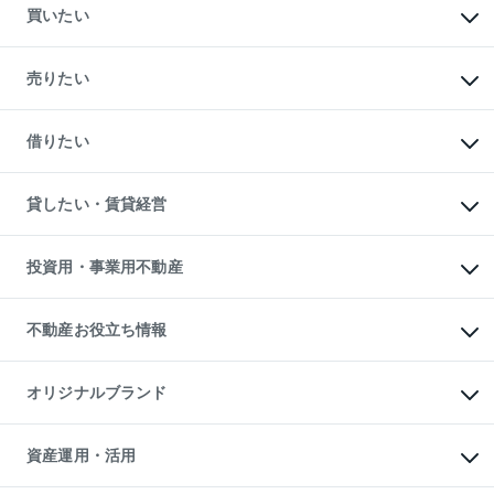
買いたい
マンションの購入
新築・分譲マンションの購入
売りたい
中古マンションの購入
一戸建ての購入
マンションの売却・査定
新築一戸建ての購入
一戸建ての売却・査定
借りたい
中古一戸建ての購入
土地の売却・査定
土地の購入
スピードAI査定
不動産購入の流れ
物件を借りる
不動産売却について
注目キーワード物件特集
オフィス・店舗の賃貸
貸したい・賃貸経営
不動産査定について
購入ガイド
借りるときの流れ
売却サービス
借りるガイド
不動産売却の流れ
無料賃料査定
多言語対応
不動産買換えの流れ
マンション賃料データ
投資用・事業用不動産
売却ガイド
賃貸管理プラン
English
繁体中文
簡体中文
リロケーションについて
投資用不動産
貸すときの流れ
事業用不動産
不動産お役立ち情報
貸すガイド
マンション投資
投資用マンション
不動産AIアドバイザー Tellus Talk
マンション一棟
マンションライブラリー
オリジナルブランド
アパート経営
人気マンションランキング
アパート投資用物件
暮らしに役立つ不動産メディア

収益物件
当社売主リノベーションマンション
「Lnote」
ビル購入（ビル一棟）
一棟リノベーションマンション

資産運用・活用
不動産相場・不動産価格情報
投資用不動産の売却査定
L`GENTE（ルジェンテ）
不動産売却FAQ
事業用不動産の売却査定
区分リノベーションマンション

不動産コラム・ニュース