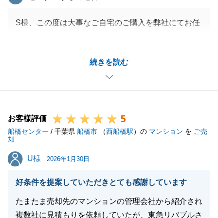
S様、この度は大事なご自宅のご購入を弊社にてお任
せいただき、誠にありがとうございます。
今後ご不明点等ございましたら、何なりとご相談くだ
続きを読む
さいませ。
引き続き何卒よろしくお願いいたします。
5
お客様評価
閉じる
船橋センター
/ 千葉県
船橋市
（
西船橋駅
）の
マンション
を
ご売
却
U様
U様
2026年1月30日
好条件を提案していただきとても感謝しています
たまたま売却先のマンションの管理会社から紹介され
複数社に見積もりを依頼していたが、東急リバブルさ