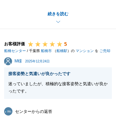
りがとうございます。
ご契約からご決済までタイトなスケジュールで、お引
続きを読む
越し等のご依頼事項も多い中、T様ご家族にご協力い
ただいたお陰様で無事にお取引を完了することができ
ました。感謝申し上げます。
また何かお困りごとがございましたら、何なりとお気
5
軽にご相談下さい。
お客様評価
船橋センター
この度は誠に有難うございました。
/ 千葉県
船橋市
（
船橋駅
）の
マンション
を
ご売却
M様
M様
2025年12月24日
閉じる
接客姿勢と気遣いが良かったです
迷っていましたが、積極的な接客姿勢と気遣いが良か
ったです。
東急リバブル
センターからの返答