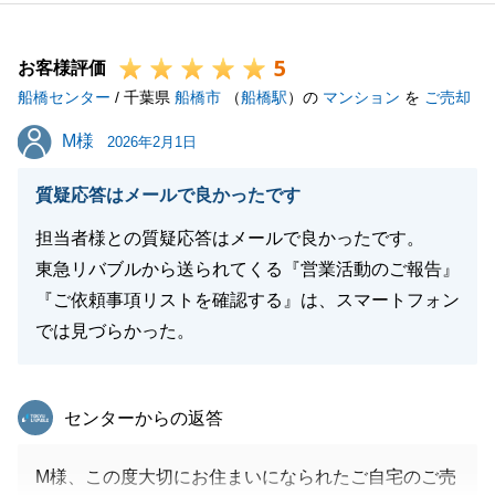
改めて願っております。
これから、確定申告など、複雑なお手続きがあるかと
5
思いますが、東急リバブルではトータルサポートを行
お客様評価
船橋センター
っておりますので、お気軽にご相談ください。
/ 千葉県
船橋市
（
船橋駅
）の
マンション
を
ご売却
これからも東急リバブルをご贔屓によろしくお願いい
M様
M様
2026年2月1日
たします。
お身内の方で不動産にお困りの方がいらっしゃいまし
質疑応答はメールで良かったです
たら、どんなことでも構いませんので、東急リバブル
担当者様との質疑応答はメールで良かったです。
に一度ご相談ください。
東急リバブルから送られてくる『営業活動のご報告』
改めて、この度のお取引、ありがとうございました。
『ご依頼事項リストを確認する』は、スマートフォン
では見づらかった。
閉じる
東急リバブル
センターからの返答
M様、この度大切にお住まいになられたご自宅のご売