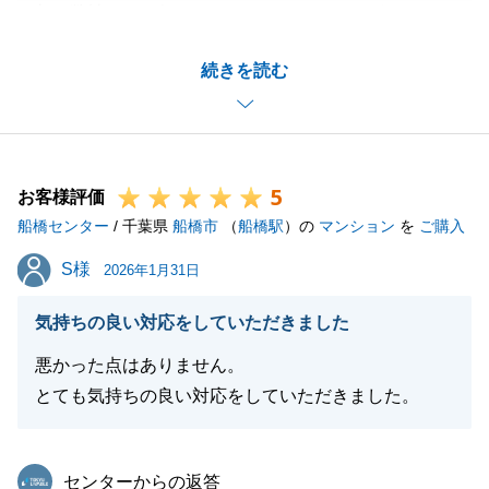
却を弊社にてお任せいただきありがとうございまし
た。
続きを読む
多大なるご尽力をいただき、無事買主様を見つけるこ
とができました。
今後お困りごと等ございましたら何なりとお申し付け
ください。
5
今後とも何卒よろしくお願いいたします。
お客様評価
船橋センター
/ 千葉県
船橋市
（
船橋駅
）の
マンション
を
ご購入
S様
S様
2026年1月31日
閉じる
気持ちの良い対応をしていただきました
悪かった点はありません。
とても気持ちの良い対応をしていただきました。
東急リバブル
センターからの返答