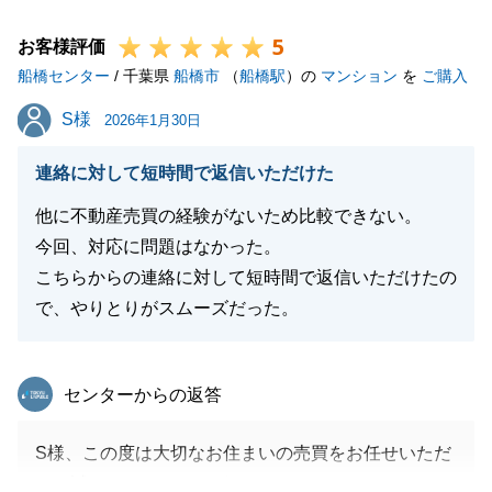
ただけたことが、担当として一番の喜びです。
5
U様がいつも迅速にご対応くださったおかげで、スム
お客様評価
船橋センター
ーズな取引が実現いたしました。
/ 千葉県
船橋市
（
船橋駅
）の
マンション
を
ご購入
また何かお困りごとがございましたら、いつでもお気
S様
S様
2026年1月30日
軽にご相談ください。
連絡に対して短時間で返信いただけた
他に不動産売買の経験がないため比較できない。
閉じる
今回、対応に問題はなかった。
こちらからの連絡に対して短時間で返信いただけたの
で、やりとりがスムーズだった。
東急リバブル
センターからの返答
S様、この度は大切なお住まいの売買をお任せいただ
き、誠にありがとうございました。