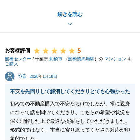
初めてのご経験でご不安な点も多々あったかと存じま
続きを読む
すが、弊社の対応にご満足いただけたとのこと、大変
嬉しく拝読いたしました。
また今後、不動産のことで何かお困りごとがございま
したら、いつでもお気軽にご相談ください。
5
お客様評価
船橋センター
/ 千葉県
船橋市
（
船橋競馬場駅
）の
マンション
を
ご購入
閉じる
Y様
Y様
2026年1月18日
不安を先回りして解消してくださりとても心強かった
初めての不動産購入で不安だらけでしたが、常に親身
になって話を聞いてくださり、こちらの希望や状況を
深く理解した上で最適な提案をしていただきました。
形式的ではなく、本当に寄り添ってくださる対応が印
象的でした。