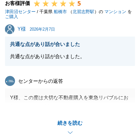
5
お客様評価
津田沼センター
/ 千葉県
船橋市
（
北習志野駅
）の
マンション
を
ご購入
Y様
Y様
2026年2月7日
共通な点があり話が合いました
共通な点があり話が合いました。
東急リバブル
センターからの返答
Y様、この度は大切な不動産購入を東急リバブルにお
任せいただき、誠にありがとうございました。
Y様とのお打ち合わせは終始、愛犬のお話で時間を過
続きを読む
ごしたことを鮮明に覚えております。
Y様の愛犬にとっても生活しやすい新居であることを