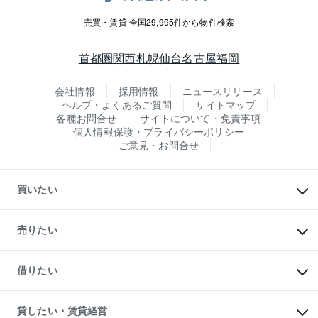
売買・賃貸 全国29,995件から物件検索
首都圏
関西
札幌
仙台
名古屋
福岡
会社情報
採用情報
ニュースリリース
ヘルプ・よくあるご質問
サイトマップ
各種お問合せ
サイトについて・免責事項
個人情報保護・プライバシーポリシー
ご意見・お問合せ
買いたい
マンションの購入
新築・分譲マンションの購入
売りたい
中古マンションの購入
一戸建ての購入
マンションの売却・査定
新築一戸建ての購入
一戸建ての売却・査定
借りたい
中古一戸建ての購入
土地の売却・査定
土地の購入
スピードAI査定
不動産購入の流れ
物件を借りる
不動産売却について
注目キーワード物件特集
オフィス・店舗の賃貸
貸したい・賃貸経営
不動産査定について
購入ガイド