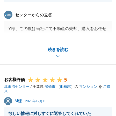
東急リバブル
センターからの返答
Y様、この度は当社にて不動産の売却、購入をお任せ
いただき、誠にありがとうございました。
売却の相談を頂いた日から住み替え先の決済を迎える
続きを読む
までに様々な事があったかと存じます。
ご家族含めての沢山のご協力により、長期間による売
却活動と物件探しの結果、無事に決済を迎えることが
でき、大変思い出深い取引となりました。
5
今後とも、何かお困りのことがございましたら些細な
お客様評価
津田沼センター
ことでも構いませんのでご連絡いただければと存じま
/ 千葉県
船橋市
（
船橋駅
）の
マンション
を
ご購
入
す。
M様
M様
引き続きよろしくお願いいたします。
2025年12月15日
欲しい情報に対しすぐに返答してくれていた