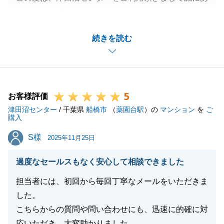
りがとうございました。
買主様にも、色々とご協力頂く部分が多くありました
続きを読む
が、すぐに動いて頂けたため、スムーズに決済前まで
完了が出来ました。
今後、税金のご相談や、買い増しなど、お力になれそ
うな事がありましたらいつでもご相談下さい。
5
今後とも、よろしくお願いいたします。
お客様評価
津田沼センター
/ 千葉県
船橋市
（
薬園台駅
）の
マンション
を
ご
購入
S様
S様
2025年11月25日
閉じる
過度なセールスもなく安心して相談できました
担当者には、初回から毎回丁寧なメールをいただきま
した。
こちらからの質問や問い合わせにも、迅速に的確に対
応いただき、大変助かりました。