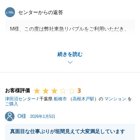
東急リバブル
センターからの返答
M様、この度は弊社東急リバブルをご利用いただき、
誠にありがとうございました。
不動産売買は信頼とご縁がとても大事でございますの
続きを読む
で、このようなお言葉を頂戴できるのは営業担当とし
て大変光栄に思います。
もし周りの方で不動産についてのお困りごとがある方
がいらっしゃいましたらお気軽に当社へご連絡くださ
3
い。
お客様評価
津田沼センター
必ずお力になってみせます。
/ 千葉県
船橋市
（
高根木戸駅
）の
マンション
を
ご購入
今後とも我々東急リバブルを何卒宜しくお願いいたし
O様
O様
ます。
2026年1月5日
真面目な仕事ぶりが垣間見えて大変満足しています