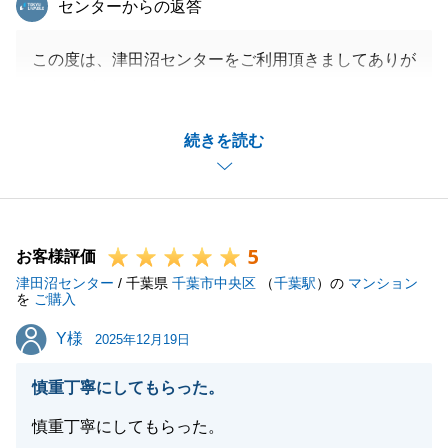
センターからの返答
この度は、津田沼センターをご利用頂きましてありが
とうございました。
リフォーム完成前のご契約となりましたが、仕上がり
続きを読む
にご満足頂けたとのお言葉、大変光栄でございます。
今後も、弊社にてお力になれる事がございましたらい
つでもご相談下さい。
5
お客様評価
津田沼センター
/ 千葉県
千葉市中央区
（
千葉駅
）の
マンション
閉じる
を
ご購入
Y様
Y様
2025年12月19日
慎重丁寧にしてもらった。
慎重丁寧にしてもらった。