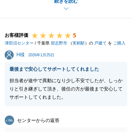
続きを読む
ごしたことを鮮明に覚えております。
Y様の愛犬にとっても生活しやすい新居であることを
改めて願っております。
これから、確定申告など、複雑なお手続きがあるかと
5
思いますが、東急リバブルではトータルサポートを行
お客様評価
津田沼センター
っておりますので、お気軽にご相談ください。
/ 千葉県
習志野市
（
実籾駅
）の
戸建て
を
ご購入
これからも東急リバブルをご贔屓によろしくお願いい
H様
H様
2026年1月25日
たします。
お身内の方で不動産にお困りの方がいらっしゃいまし
最後まで安心してサポートしてくれました
たら、どんなことでも構いませんので、東急リバブル
担当者が途中で異動になり少し不安でしたが、しっか
に一度ご相談ください。
りと引き継ぎして頂き、後任の方が最後まで安心して
改めて、この度のお取引、ありがとうございました。
サポートしてくれました。
東急リバブル
閉じる
センターからの返答