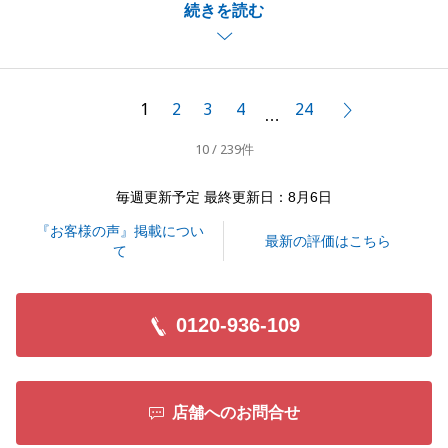
続きを読む
来、大変、嬉しく思います。
今回の取引に至るまでに、様々な葛藤があったかと存
じますが、今後の生活がより、豊かになることを祈っ
ております。
1
2
3
4
24
次へ
…
また、なにかありましたら、お気軽にお申し付けくだ
10 / 239件
さい。宜しくお願い申し上げます。
毎週更新予定 最終更新日：8月6日
『お客様の声』掲載につい
閉じる
最新の評価はこちら
て
0120-936-109
店舗へのお問合せ