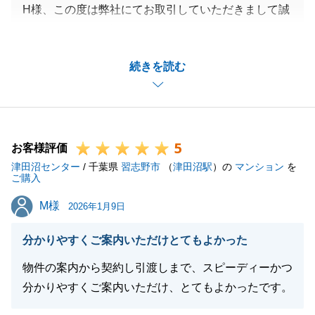
H様、この度は弊社にてお取引していただきまして誠
にありがとうございます。
担当者の異動によりご不安を感じさせてしまった点も
続きを読む
あったかと存じますが、引き継ぎや後任担当者の対応
について安心していただけたとのお言葉を頂戴し、大
変嬉しく思っております。
今後とも、何かお困りのことがございましたら些細な
5
ことでも構いませんのでご連絡いただければと存じま
お客様評価
津田沼センター
す。
/ 千葉県
習志野市
（
津田沼駅
）の
マンション
を
ご購入
引き続きよろしくお願いいたします。
M様
M様
2026年1月9日
分かりやすくご案内いただけとてもよかった
閉じる
物件の案内から契約し引渡しまで、スピーディーかつ
分かりやすくご案内いただけ、とてもよかったです。