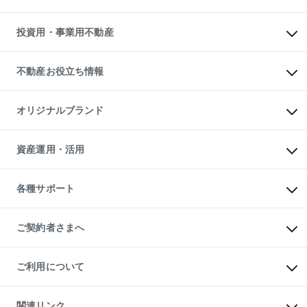
借りるときの流れ
売却サービス
借りるガイド
不動産売却の流れ
無料賃料査定
多言語対応
不動産買換えの流れ
マンション賃料データ
投資用・事業用不動産
売却ガイド
賃貸管理プラン
English
繁体中文
簡体中文
リロケーションについて
投資用不動産
貸すときの流れ
事業用不動産
不動産お役立ち情報
貸すガイド
マンション投資
投資用マンション
不動産AIアドバイザー Tellus Talk
マンション一棟
マンションライブラリー
オリジナルブランド
アパート経営
人気マンションランキング
アパート投資用物件
暮らしに役立つ不動産メディア

収益物件
当社売主リノベーションマンション
「Lnote」
ビル購入（ビル一棟）
一棟リノベーションマンション

資産運用・活用
不動産相場・不動産価格情報
投資用不動産の売却査定
L`GENTE（ルジェンテ）
不動産売却FAQ
事業用不動産の売却査定
区分リノベーションマンション

不動産コラム・ニュース
等価交換事業
海外不動産
Lideas（リディアス）
不動産用語集
不動産M&A
各種サポート
投資用一棟レジデンスWELL

不動産なんでもネット相談室
アセットマネジメント・出資
SQUARE（ウェルスクエア）
住まいの税金
不動産小口投資

シニア向けサポート
物件一括検索（購入＆賃貸）
LEGACIA（レガシア）
相続サポート
ご契約者さまへ
リフォームサポート
ご契約者さまサポートメニュー
ご紹介・再契約特典
ご利用について
入居者様専用-各種ご案内（賃貸）
東急こすもす会「こすもすWeb」
本人確認に関するお客様へのお願い
金融商品取引について
関連リンク