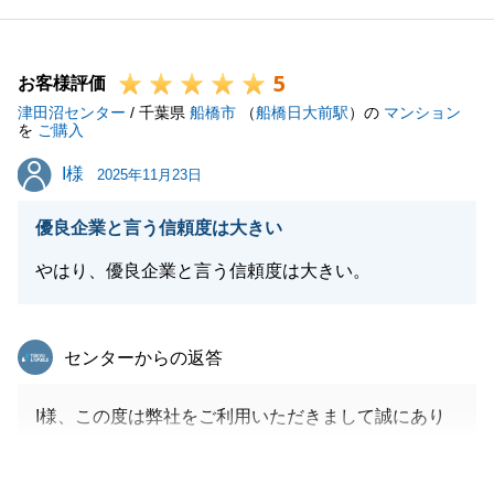
宜しくお願い申し上げます。
5
お客様評価
津田沼センター
/ 千葉県
船橋市
（
船橋日大前駅
）の
マンション
閉じる
を
ご購入
I様
I様
2025年11月23日
優良企業と言う信頼度は大きい
やはり、優良企業と言う信頼度は大きい。
東急リバブル
センターからの返答
I様、この度は弊社をご利用いただきまして誠にあり
がとうございました。
今回は、ユーザー様として、購入にも携わることが出