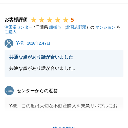
5
お客様評価
津田沼センター
/ 千葉県
船橋市
（
北習志野駅
）の
マンション
を
ご購入
Y様
Y様
2026年2月7日
共通な点があり話が合いました
共通な点があり話が合いました。
東急リバブル
センターからの返答
Y様、この度は大切な不動産購入を東急リバブルにお
任せいただき、誠にありがとうございました。
Y様とのお打ち合わせは終始、愛犬のお話で時間を過