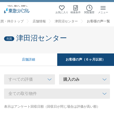
お気に入り
検索条件
閲覧履歴
メニュー
売買・仲介トップ
店舗情報
津田沼センター
お客様の声一覧
津田沼センター
売買
お客様の声（６ヶ月以前）
店舗詳細
表示はアンケート回収日順（回収日が同じ場合は評価が高い順）