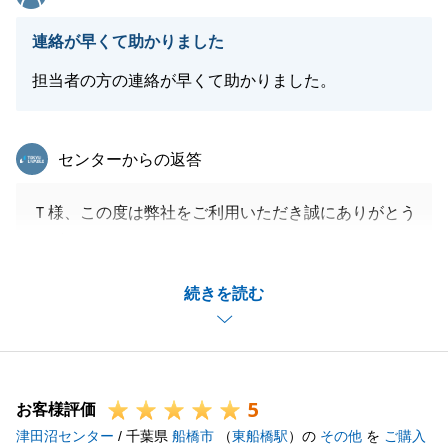
連絡が早くて助かりました
担当者の方の連絡が早くて助かりました。
東急リバブル
センターからの返答
Ｔ様、この度は弊社をご利用いただき誠にありがとう
ございます。
購入の決断をするまでの時間が余りなく、ご心配もあ
続きを読む
ったかと存じますが、無事に決済まで至り、リフォー
ム作業に進んでいることと存じます。
新居での生活がより豊かなものになります様に、心か
らお祈りしております。
5
今後とも、宜しくお願い申し上げます。
お客様評価
津田沼センター
/ 千葉県
船橋市
（
東船橋駅
）の
その他
を
ご購入