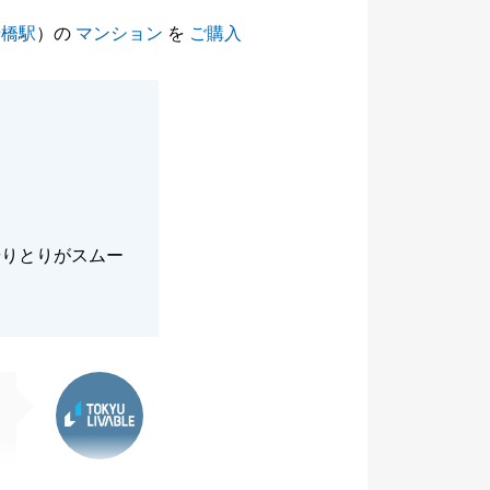
船橋駅
）の
マンション
を
ご購入
やりとりがスムー
東急リバブル