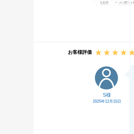
M様、この度は
今回はご契約・
たお陰様で無事
また何かお困り
この度は誠に有
お客様評価
S様
S様
2025年12月15日