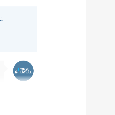
た
東急リバブル