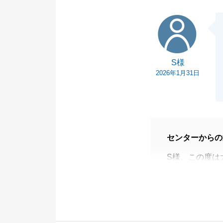
S様
S様
2026年1月31日
センターからの
S様、この度は
がとうございま
今後ご不明点等
引き続き何卒よ