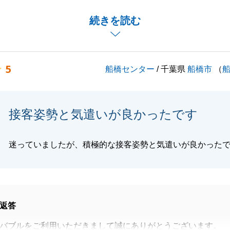
でご不安な点も多々あったかと存じますが、弊社の対応にご
続きを読む
とのこと、大変嬉しく拝読いたしました。
産のことで何かお困りごとがございましたら、いつでもお気
さい。
5
船橋センター
/ 千葉県
船橋市
（
閉じる
接客姿勢と気遣いが良かったです
迷っていましたが、積極的な接客姿勢と気遣いが良かった
返答
バブルをご利用いただきまして誠にありがとうございます。