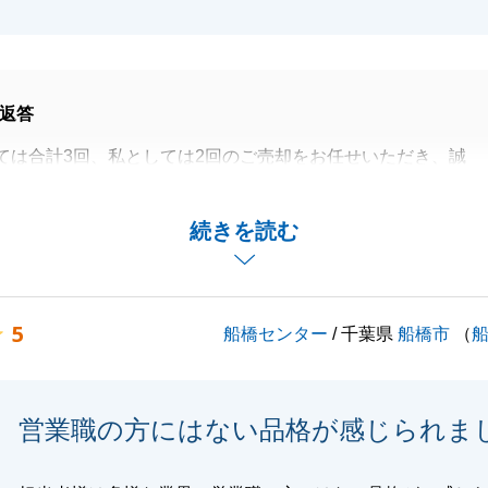
返答
ては合計3回、私としては2回のご売却をお任せいただき、誠
ざいました。
のご共有や、一緒に販売戦略を考えてくださる等、ご協力を
続きを読む
様で無事にお取引を完了することができました。
お困りのことがございましたら些細なことでも構いませんの
ければと存じます。引き続きよろしくお願いいたします。
5
船橋センター
/ 千葉県
船橋市
（
閉じる
営業職の方にはない品格が感じられま