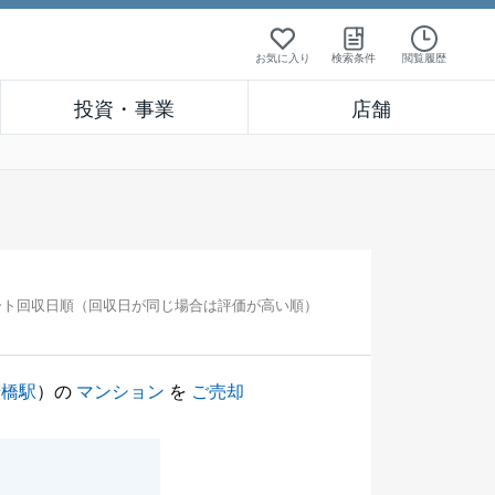
お気に入り
検索条件
閲覧履歴
投資・事業
店舗
ート回収日順（回収日が同じ場合は評価が高い順）
船橋駅
）の
マンション
を
ご売却