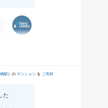
東急リバブル
船橋駅
）の
マンション
を
ご売却
した