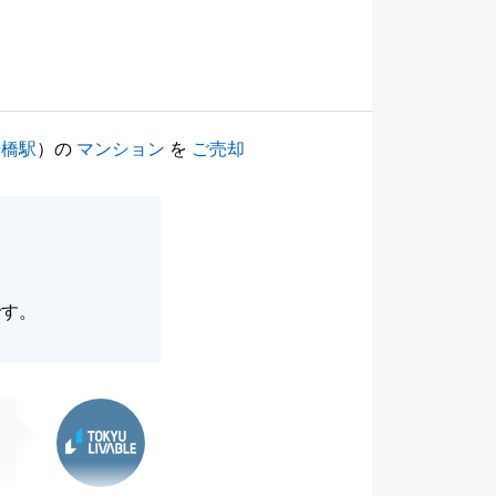
船橋駅
）の
マンション
を
ご売却
です。
東急リバブル